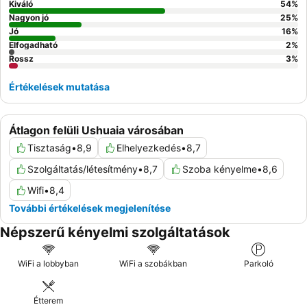
Kiváló
54
%
Nagyon jó
25
%
Jó
16
%
Elfogadható
2
%
Rossz
3
%
Értékelések mutatása
Átlagon felüli Ushuaia városában
Tisztaság
•
8,9
Elhelyezkedés
•
8,7
Szolgáltatás/létesítmény
•
8,7
Szoba kényelme
•
8,6
Wifi
•
8,4
További értékelések megjelenítése
Népszerű kényelmi szolgáltatások
WiFi a lobbyban
WiFi a szobákban
Parkoló
Étterem