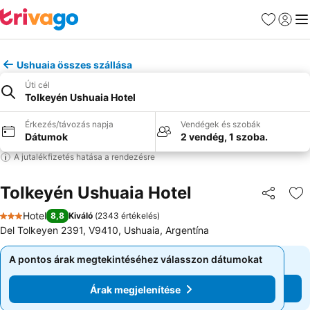
Kedvencek
Bejelen
Me
Ushuaia összes szállása
Úti cél
Tolkeyén Ushuaia Hotel
Érkezés/távozás napja
Vendégek és szobák
Dátumok
2 vendég, 1 szoba.
A jutalékfizetés hatása a rendezésre
Tolkeyén Ushuaia Hotel
Megosztá
Ho
Hotel
8,8
Kiváló
(
2343 értékelés
)
3 Kategória
Del Tolkeyen 2391, V9410, Ushuaia, Argentína
A pontos árak megtekintéséhez válasszon dátumokat
A pontos árak megtekintéséhez válasszon dátumokat
Árak megjelenítése
Árak megjelenítése