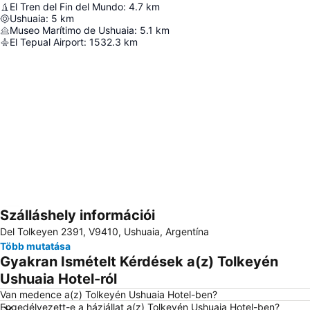
El Tren del Fin del Mundo
:
4.7
km
Ushuaia
:
5
km
Museo Marítimo de Ushuaia
:
5.1
km
El Tepual Airport
:
1532.3
km
Szálláshely információi
Nagy méretű térkép
Del Tolkeyen 2391, V9410, Ushuaia, Argentína
Több mutatása
Gyakran Ismételt Kérdések a(z) Tolkeyén
Ushuaia Hotel-ról
Van medence a(z) Tolkeyén Ushuaia Hotel-ben?
Engedélyezett-e a háziállat a(z) Tolkeyén Ushuaia Hotel-ben?