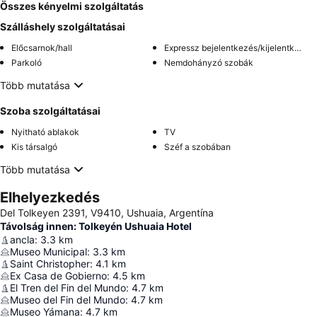
Összes kényelmi szolgáltatás
Szálláshely szolgáltatásai
Előcsarnok/hall
Expressz bejelentkezés/kijelentkezés
Parkoló
Nemdohányzó szobák
Több mutatása
Szoba szolgáltatásai
Nyitható ablakok
TV
Kis társalgó
Széf a szobában
Több mutatása
Elhelyezkedés
Del Tolkeyen 2391, V9410, Ushuaia, Argentína
Távolság innen: Tolkeyén Ushuaia Hotel
ancla
:
3.3
km
Museo Municipal
:
3.3
km
Saint Christopher
:
4.1
km
Ex Casa de Gobierno
:
4.5
km
El Tren del Fin del Mundo
:
4.7
km
Museo del Fin del Mundo
:
4.7
km
Museo Yámana
:
4.7
km