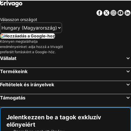
Facebook
Twitter
Insta
Yo
Válasszon országot
Hozzáadás a Google-hoz
Könnyen megtalálhatja
eredményeinket: adja hozzá a trivagót
preferált forrásként a Google-höz.
Vállalat
Termékeink
Feltételek és irányelvek
Támogatás
Jelentkezzen be a tagok exkluzív
előnyeiért