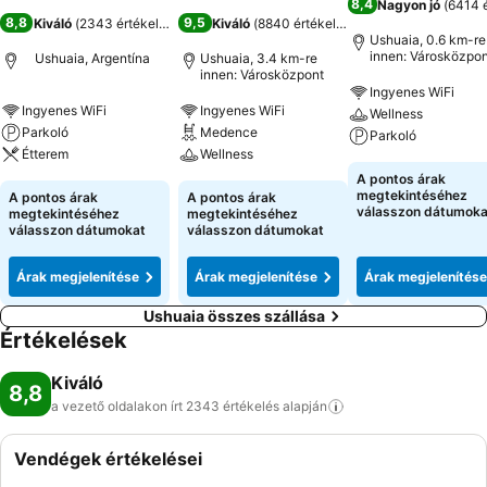
8,4
Nagyon jó
(
6414 é
8,8
9,5
Kiváló
(
2343 értékelés
)
Kiváló
(
8840 értékelés
)
Ushuaia, 0.6 km-re
innen: Városközpon
Ushuaia, Argentína
Ushuaia, 3.4 km-re
innen: Városközpont
Ingyenes WiFi
Ingyenes WiFi
Ingyenes WiFi
Wellness
Parkoló
Medence
Parkoló
Étterem
Wellness
A pontos árak
megtekintéséhez
A pontos árak
A pontos árak
válasszon dátumoka
megtekintéséhez
megtekintéséhez
válasszon dátumokat
válasszon dátumokat
Árak megjelenítése
Árak megjelenítése
Árak megjelenítése
Ushuaia összes szállása
Értékelések
Kiváló
8,8
a vezető oldalakon írt 2343 értékelés
alapján
Vendégek értékelései