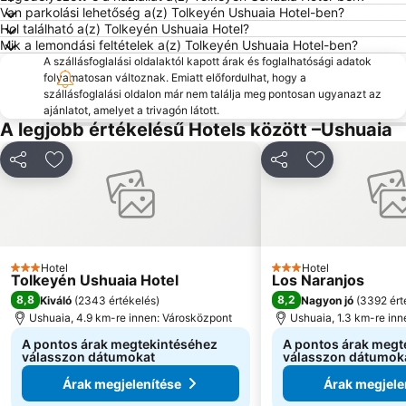
Van parkolási lehetőség a(z) Tolkeyén Ushuaia Hotel-ben?
Hol található a(z) Tolkeyén Ushuaia Hotel?
Mik a lemondási feltételek a(z) Tolkeyén Ushuaia Hotel-ben?
A szállásfoglalási oldalaktól kapott árak és foglalhatósági adatok
folyamatosan változnak. Emiatt előfordulhat, hogy a
szállásfoglalási oldalon már nem találja meg pontosan ugyanazt az
ajánlatot, amelyet a trivagón látott.
A legjobb értékelésű Hotels között –Ushuaia
Megosztás
Hozzáadás a kedvencekhez
Megosztás
Hozzáadás a
Hotel
Hotel
3 Kategória
3 Kategória
Tolkeyén Ushuaia Hotel
Los Naranjos
8,8
8,2
Kiváló
(
2343 értékelés
)
Nagyon jó
(
3392 ért
Ushuaia, 4.9 km-re innen: Városközpont
Ushuaia, 1.3 km-re in
A pontos árak megtekintéséhez
A pontos árak megt
válasszon dátumokat
válasszon dátumok
Árak megjelenítése
Árak megjele