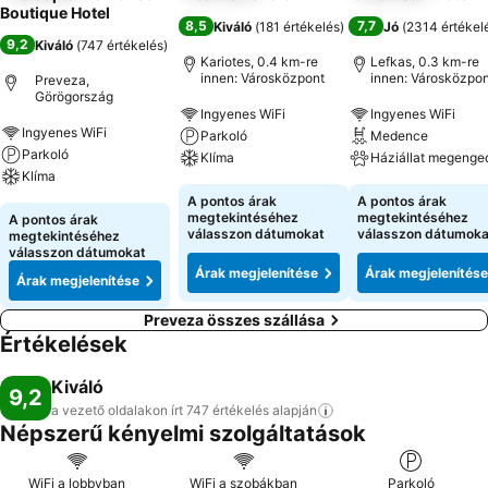
Boutique Hotel
8,5
7,7
Kiváló
(
181 értékelés
)
Jó
(
2314 értékel
9,2
Kiváló
(
747 értékelés
)
Kariotes, 0.4 km-re
Lefkas, 0.3 km-re
innen: Városközpont
innen: Városközpon
Preveza,
Görögország
Ingyenes WiFi
Ingyenes WiFi
Ingyenes WiFi
Parkoló
Medence
Parkoló
Klíma
Háziállat megenge
Klíma
A pontos árak
A pontos árak
megtekintéséhez
megtekintéséhez
A pontos árak
válasszon dátumokat
válasszon dátumoka
megtekintéséhez
válasszon dátumokat
Árak megjelenítése
Árak megjelenítése
Árak megjelenítése
Preveza összes szállása
Értékelések
Kiváló
9,2
a vezető oldalakon írt 747 értékelés
alapján
Népszerű kényelmi szolgáltatások
WiFi a lobbyban
WiFi a szobákban
Parkoló