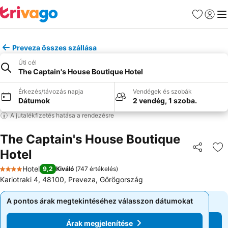
Kedvencek
Bejelen
Me
Preveza összes szállása
Úti cél
The Captain's House Boutique Hotel
Érkezés/távozás napja
Vendégek és szobák
Dátumok
2 vendég, 1 szoba.
A jutalékfizetés hatása a rendezésre
The Captain's House Boutique
Hotel
Megosztá
Ho
Hotel
9,2
Kiváló
(
747 értékelés
)
4 Kategória
Kariotraki 4, 48100, Preveza, Görögország
A pontos árak megtekintéséhez válasszon dátumokat
A pontos árak megtekintéséhez válasszon dátumokat
Árak megjelenítése
Árak megjelenítése