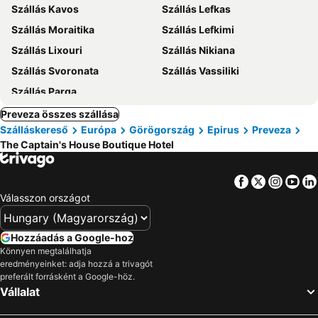
Szállás Kavos
Szállás Lefkas
Szállás Moraitika
Szállás Lefkimi
Szállás Lixouri
Szállás Nikiana
Szállás Svoronata
Szállás Vassiliki
Szállás Parga
Preveza összes szállása
Szálláskereső
Európa
Görögország
Epirus
Preveza
The Captain's House Boutique Hotel
Facebook
Twitter
Insta
Yo
Válasszon országot
Hozzáadás a Google-hoz
Könnyen megtalálhatja
eredményeinket: adja hozzá a trivagót
preferált forrásként a Google-höz.
Vállalat