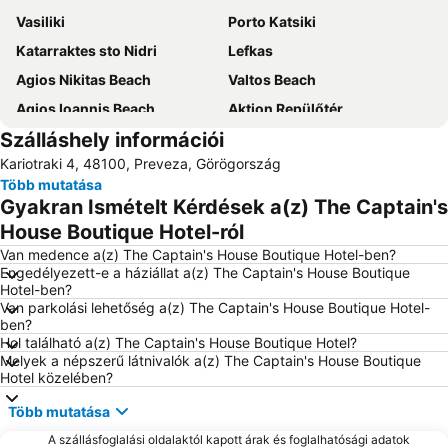
Vasiliki
Porto Katsiki
Katarraktes sto Nidri
Lefkas
Agios Nikitas Beach
Valtos Beach
Agios Ioannis Beach
Aktion Repülőtér
Szálláshely információi
Port of Preveza
Nydri
Kariotraki 4, 48100, Preveza, Görögország
Lygia
Archaeological Museum of Lefkada
Több mutatása
Dimotiko Stadio Leukadas ''Platwnas Grigoris''
Beach of Agios Ioannis
Gyakran Ismételt Kérdések a(z) The Captain's
Perigiali
Daily cruises from Lefkada
House Boutique Hotel-ról
Beach Ammoudia
Agiofili
Van medence a(z) The Captain's House Boutique Hotel-ben?
Engedélyezett-e a háziállat a(z) The Captain's House Boutique
Piso Krioneri Beach
Parga Port
Hotel-ben?
Van parkolási lehetőség a(z) The Captain's House Boutique Hotel-
Voutoumi
Mytikas
ben?
Ancient Nikopolis
Monolithi
Hol található a(z) The Captain's House Boutique Hotel?
Melyek a népszerű látnivalók a(z) The Captain's House Boutique
Pefkoulia
Kathisma
Hotel közelében?
Loutsa
Spilia Tou Papanicoli
Több mutatása
A szállásfoglalási oldalaktól kapott árak és foglalhatósági adatok