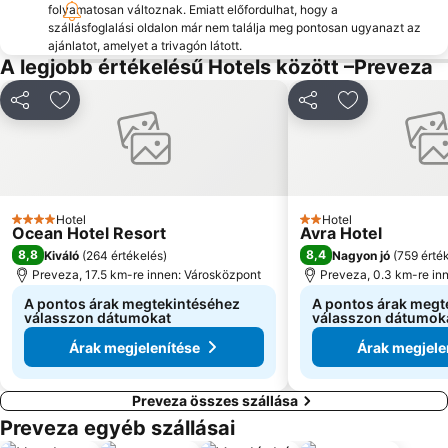
folyamatosan változnak. Emiatt előfordulhat, hogy a
szállásfoglalási oldalon már nem találja meg pontosan ugyanazt az
ajánlatot, amelyet a trivagón látott.
A legjobb értékelésű Hotels között –Preveza
Megosztás
Hozzáadás a kedvencekhez
Megosztás
Hozzáadás a
Hotel
Hotel
4 Kategória
2 Kategória
Ocean Hotel Resort
Avra Hotel
8,8
8,4
Kiváló
(
264 értékelés
)
Nagyon jó
(
759 érté
Preveza, 17.5 km-re innen: Városközpont
Preveza, 0.3 km-re in
A pontos árak megtekintéséhez
A pontos árak megt
válasszon dátumokat
válasszon dátumok
Árak megjelenítése
Árak megjele
Preveza összes szállása
Preveza egyéb szállásai