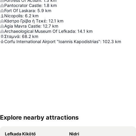
Fortress Of Actium
:
1.3
km
Pantocrator Castle
:
1.8
km
Fort Of Laskara
:
5.9
km
Nicopolis
:
6.2
km
Κάστρο Γρίβα ή Τεκέ
:
12.1
km
Agia Mavra Castle
:
12.7
km
Archaeological Museum Of Lefkada
:
14.1
km
Σταμνά
:
68.2
km
Corfu International Airport "Ioannis Kapodistrias"
:
102.3
km
Explore nearby attractions
Nagy méretű térkép
Lefkada Kikötő
Nidri