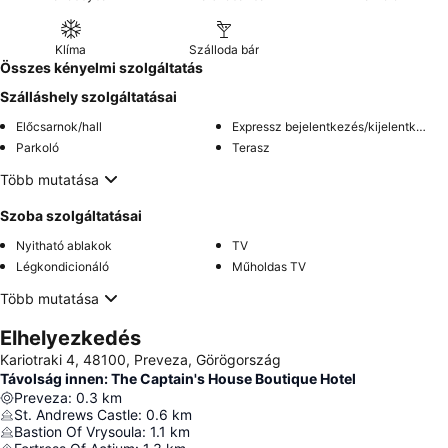
Klíma
Szálloda bár
Összes kényelmi szolgáltatás
Szálláshely szolgáltatásai
Előcsarnok/hall
Expressz bejelentkezés/kijelentkezés
Parkoló
Terasz
Több mutatása
Szoba szolgáltatásai
Nyitható ablakok
TV
Légkondicionáló
Műholdas TV
Több mutatása
Elhelyezkedés
Kariotraki 4, 48100, Preveza, Görögország
Távolság innen: The Captain's House Boutique Hotel
Preveza
:
0.3
km
St. Andrews Castle
:
0.6
km
Bastion Of Vrysoula
:
1.1
km