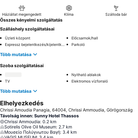
Háziállat megengedett
Klíma
Szálloda bár
Összes kényelmi szolgáltatás
Szálláshely szolgáltatásai
Üzleti központ
Előcsarnok/hall
Expressz bejelentkezés/kijelentkezés
Parkoló
Több mutatása
Szoba szolgáltatásai
Nyitható ablakok
TV
Elektromos vízforraló
Több mutatása
Elhelyezkedés
Chrissi Amoudia Panagia, 64004, Chrissi Ammoudia, Görögország
Távolság innen: Sunny Hotel Thassos
Chrissi Ammoudia
:
0.2
km
Sotirelis Olive Oil Museum
:
2.7
km
Μουσείο Πολύγνωτου Βαγή
:
3.4
km
VAGIS MUSEUM
:
3.4
km