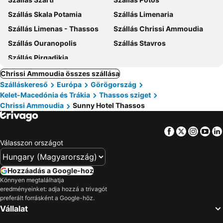
Szállás Skala Potamia
Szállás Limenaria
Szállás Limenas - Thassos
Szállás Chrissi Ammoudia
Szállás Ouranopolis
Szállás Stavros
Szállás Pirgadikia
Chrissi Ammoudia összes szállása
Szálláskereső
Európa
Görögország
Kelet-Macedónia és Trákia
Thassos sziget
Chrissi Ammoudia
Sunny Hotel Thassos
Facebook
Twitter
Insta
Yo
Válasszon országot
Hozzáadás a Google-hoz
Könnyen megtalálhatja
eredményeinket: adja hozzá a trivagót
preferált forrásként a Google-höz.
Vállalat