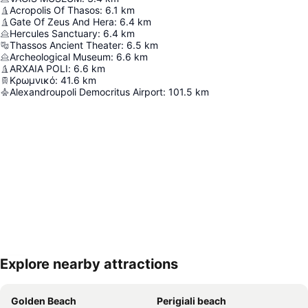
Acropolis Of Thasos
:
6.1
km
Gate Of Zeus And Hera
:
6.4
km
Hercules Sanctuary
:
6.4
km
Thassos Ancient Theater
:
6.5
km
Archeological Museum
:
6.6
km
ARXAIA POLI
:
6.6
km
Κρωμνικό
:
41.6
km
Alexandroupoli Democritus Airport
:
101.5
km
Explore nearby attractions
Nagy méretű térkép
Golden Beach
Perigiali beach