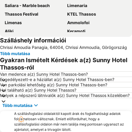
Saliara - Marble beach
Limenaria
Thassos Festival
KTEL Thassos
Limenas
Ammolofoi
Aliki
Keramoti
Szálláshely információi
Kavala Nemzetközi Repülőtér Megas Alexandros
Port of Kavala
Chrissi Amoudia Panagia, 64004, Chrissi Ammoudia, Görögország
Több mutatása
Gyakran Ismételt Kérdések a(z) Sunny Hotel
Thassos-ról
Van medence a(z) Sunny Hotel Thassos-ben?
Engedélyezett-e a háziállat a(z) Sunny Hotel Thassos-ben?
Van parkolási lehetőség a(z) Sunny Hotel Thassos-ben?
Hol található a(z) Sunny Hotel Thassos?
Melyek a népszerű látnivalók a(z) Sunny Hotel Thassos közelében?
Több mutatása
A szállásfoglalási oldalaktól kapott árak és foglalhatósági adatok
folyamatosan változnak. Emiatt előfordulhat, hogy a
szállásfoglalási oldalon már nem találja meg pontosan ugyanazt az
ajánlatot, amelyet a trivagón látott.