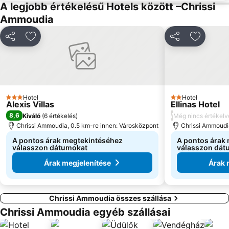
A legjobb értékelésű Hotels között –Chrissi
Ammoudia
Megosztás
Hozzáadás a kedvencekhez
Megosztás
Hozzáad
Hotel
Hotel
3 Kategória
2 Kategória
Alexis Villas
Ellinas Hotel
8,6
/
Kiváló
(
6 értékelés
)
Még nincs értékelv
Chrissi Ammoudia, 0.5 km-re innen: Városközpont
Chrissi Ammoudi
A pontos árak megtekintéséhez
A pontos árak
válasszon dátumokat
válasszon dát
Árak megjelenítése
Árak 
Chrissi Ammoudia összes szállása
Chrissi Ammoudia egyéb szállásai