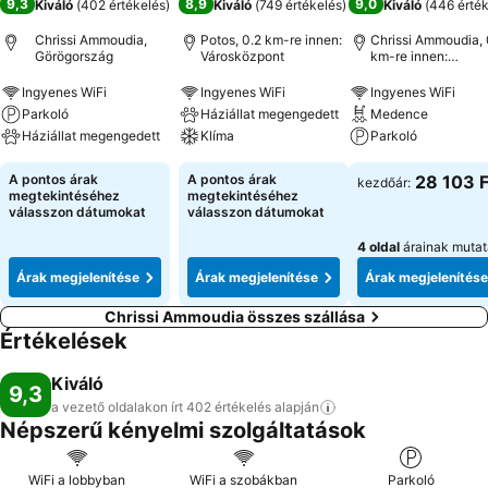
9,3
8,9
9,0
Kiváló
(
402 értékelés
)
Kiváló
(
749 értékelés
)
Kiváló
(
446 érték
Chrissi Ammoudia,
Potos, 0.2 km-re innen:
Chrissi Ammoudia, 
Görögország
Városközpont
km-re innen:
Városközpont
Ingyenes WiFi
Ingyenes WiFi
Ingyenes WiFi
Parkoló
Háziállat megengedett
Medence
Háziállat megengedett
Klíma
Parkoló
A pontos árak
A pontos árak
28 103 F
kezdőár:
megtekintéséhez
megtekintéséhez
válasszon dátumokat
válasszon dátumokat
4 oldal
árainak muta
Árak megjelenítése
Árak megjelenítése
Árak megjelenítése
Chrissi Ammoudia összes szállása
Értékelések
Kiváló
9,3
a vezető oldalakon írt 402 értékelés
alapján
Népszerű kényelmi szolgáltatások
WiFi a lobbyban
WiFi a szobákban
Parkoló