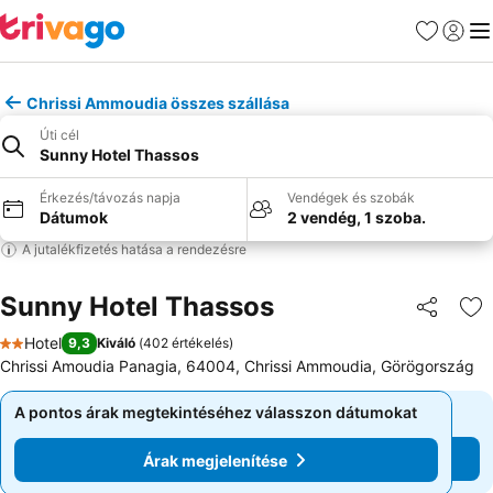
Kedvencek
Bejelen
Me
Chrissi Ammoudia összes szállása
Úti cél
Sunny Hotel Thassos
Érkezés/távozás napja
Vendégek és szobák
Dátumok
2 vendég, 1 szoba.
A jutalékfizetés hatása a rendezésre
Sunny Hotel Thassos
Megosztá
Ho
Hotel
9,3
Kiváló
(
402 értékelés
)
2 Kategória
Chrissi Amoudia Panagia, 64004, Chrissi Ammoudia, Görögország
A pontos árak megtekintéséhez válasszon dátumokat
A pontos árak megtekintéséhez válasszon dátumokat
Árak megjelenítése
Árak megjelenítése