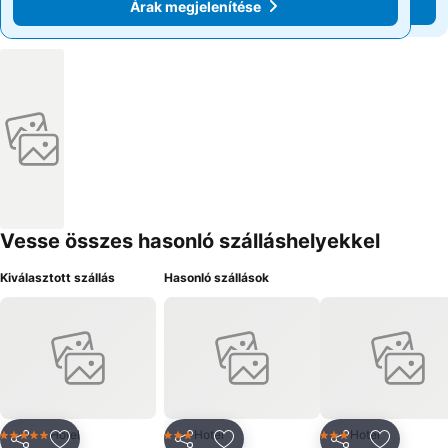
Árak megjelenítése
Árak megjelenítése
Vesse összes hasonló szálláshelyekkel
Kiválasztott szállás
Hasonló szállások
Hotel
Hotel
Hotel
5 Kategória
3 Kategória
3 Kategória