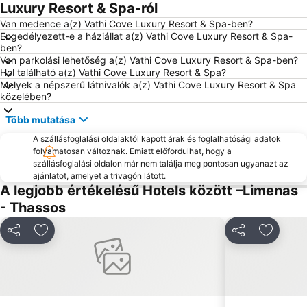
Luxury Resort & Spa-ról
Van medence a(z) Vathi Cove Luxury Resort & Spa-ben?
Engedélyezett-e a háziállat a(z) Vathi Cove Luxury Resort & Spa-
ben?
Van parkolási lehetőség a(z) Vathi Cove Luxury Resort & Spa-ben?
Hol található a(z) Vathi Cove Luxury Resort & Spa?
Melyek a népszerű látnivalók a(z) Vathi Cove Luxury Resort & Spa
közelében?
Több mutatása
A szállásfoglalási oldalaktól kapott árak és foglalhatósági adatok
folyamatosan változnak. Emiatt előfordulhat, hogy a
szállásfoglalási oldalon már nem találja meg pontosan ugyanazt az
ajánlatot, amelyet a trivagón látott.
A legjobb értékelésű Hotels között –Limenas
- Thassos
Megosztás
Hozzáadás a kedvencekhez
Megosztás
Hozzáa