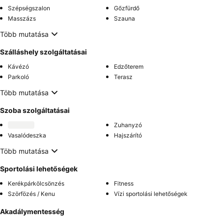
Szépségszalon
Gőzfürdő
Masszázs
Szauna
Több mutatása
Szálláshely szolgáltatásai
Kávézó
Edzőterem
Parkoló
Terasz
Több mutatása
Szoba szolgáltatásai
Zuhanyzó
Vasalódeszka
Hajszárító
Több mutatása
Sportolási lehetőségek
Kerékpárkölcsönzés
Fitness
Szörfözés / Kenu
Vízi sportolási lehetőségek
Akadálymentesség