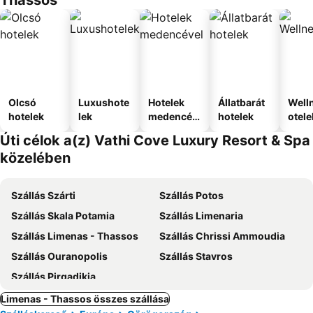
Thassos
Olcsó
Luxushote
Hotelek
Állatbarát
Well
hotelek
lek
medencév
hotelek
otele
el
Úti célok a(z) Vathi Cove Luxury Resort & Spa
közelében
Szállás Szárti
Szállás Potos
Szállás Skala Potamia
Szállás Limenaria
Szállás Limenas - Thassos
Szállás Chrissi Ammoudia
Szállás Ouranopolis
Szállás Stavros
Szállás Pirgadikia
Limenas - Thassos összes szállása