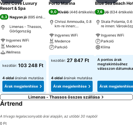
Megosztás
Hozzáadás a kedvencekhez
Megosztás
Hozzáadás a kedvencekhez
Megosztás
Hozzáad
Vathi Cove Luxury
Porto Marina
Blue Sea Beach Hot
Resort & Spa
9,0
7,6
Kiváló
(
446 értékelés
)
Jó
(
634 értékelé
8,3
Nagyon jó
(
695 értékelés
)
Chrissi Ammoudia, 0.8
Skala Potamia, 0.6
km-re innen:
re innen: Városköz
Limenas - Thassos,
Városközpont
Görögország
Ingyenes WiFi
Ingyenes WiFi
Ingyenes WiFi
Medence
Parkoló
Medence
Parkoló
Klíma
Wellness
Árak megjelenítése
Árak megjeleníté
27 847 Ft
A pontos árak
kezdőár:
Árak megjelenítése
megtekintéséhez
103 248 Ft
kezdőár:
válasszon dátumoka
4 oldal
árainak mutatása
4 oldal
árainak mutatása
Árak megjelenítése
Árak megjelenítése
Árak megjelenítése
Limenas - Thassos összes szállása
Ártrend
A trivago legalacsonyabb árai alapján, az utóbbi 30 napból
0 Ft