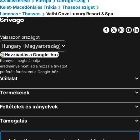
Szálláskereső
Európa
Görögország
Kelet-Macedónia és Trákia
Thassos sziget
Limenas - Thassos
Vathi Cove Luxury Resort & Spa
Facebook
Twitter
Insta
Yo
Válasszon országot
Hozzáadás a Google-hoz
Könnyen megtalálhatja
eredményeinket: adja hozzá a trivagót
preferált forrásként a Google-höz.
Vállalat
Termékeink
Feltételek és irányelvek
Támogatás