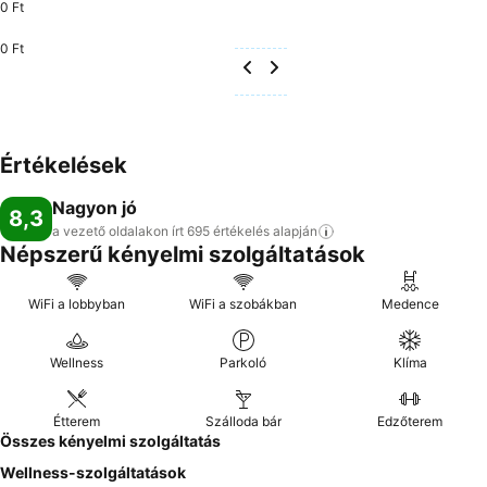
0 Ft
0 Ft
Értékelések
Nagyon jó
8,3
a vezető oldalakon írt 695 értékelés
alapján
Népszerű kényelmi szolgáltatások
WiFi a lobbyban
WiFi a szobákban
Medence
Wellness
Parkoló
Klíma
Étterem
Szálloda bár
Edzőterem
Összes kényelmi szolgáltatás
Wellness-szolgáltatások