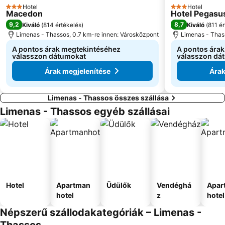
Hotel
Hotel
3 Kategória
3 Kategória
Macedon
Hotel Pegasus
9,2
8,7
Kiváló
(
814 értékelés
)
Kiváló
(
811 é
Limenas - Thassos, 0.7 km-re innen: Városközpont
Limenas - Thas
A pontos árak megtekintéséhez
A pontos ára
válasszon dátumokat
válasszon dá
Árak megjelenítése
Árak
Limenas - Thassos összes szállása
Limenas - Thassos egyéb szállásai
Hotel
Apartman
Üdülők
Vendéghá
Apar
hotel
z
hotel
Népszerű szállodakategóriák – Limenas -