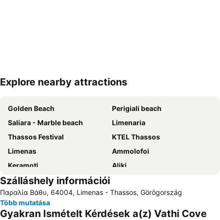
Explore nearby attractions
Nagy méretű térkép
Golden Beach
Perigiali beach
Saliara - Marble beach
Limenaria
Thassos Festival
KTEL Thassos
Limenas
Ammolofoi
Keramoti
Aliki
Szálláshely információi
Kavala Nemzetközi Repülőtér Megas Alexandros
Port of Kavala
Παραλία Βάθυ, 64004, Limenas - Thassos, Görögország
Több mutatása
Gyakran Ismételt Kérdések a(z) Vathi Cove