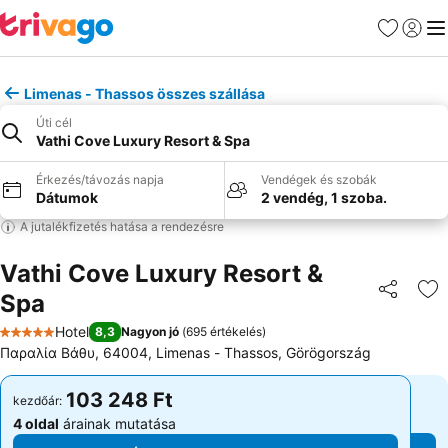
Kedvencek
Bejelen
Me
Limenas - Thassos összes szállása
Úti cél
Vathi Cove Luxury Resort & Spa
Érkezés/távozás napja
Vendégek és szobák
Dátumok
2 vendég, 1 szoba.
A jutalékfizetés hatása a rendezésre
Vathi Cove Luxury Resort &
Spa
Megosztá
Ho
Hotel
8,3
Nagyon jó
(
695 értékelés
)
5 Kategória
Παραλία Βάθυ, 64004, Limenas - Thassos, Görögország
103 248 Ft
103 248 Ft
kezdőár:
kezdőár:
4 oldal
árainak mutatása
4 oldal
árainak mutatása