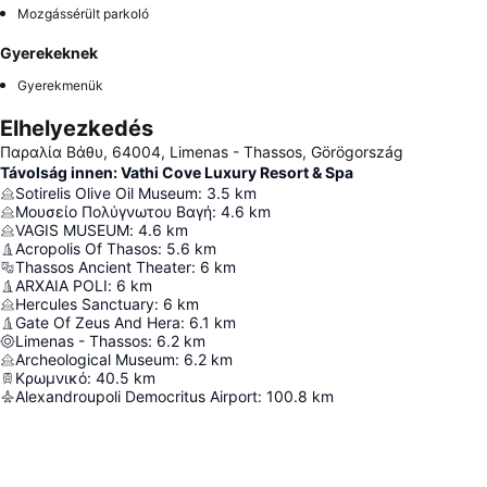
Mozgássérült parkoló
Gyerekeknek
Gyerekmenük
Elhelyezkedés
Παραλία Βάθυ, 64004, Limenas - Thassos, Görögország
Távolság innen: Vathi Cove Luxury Resort & Spa
Sotirelis Olive Oil Museum
:
3.5
km
Μουσείο Πολύγνωτου Βαγή
:
4.6
km
VAGIS MUSEUM
:
4.6
km
Acropolis Of Thasos
:
5.6
km
Thassos Ancient Theater
:
6
km
ARXAIA POLI
:
6
km
Hercules Sanctuary
:
6
km
Gate Of Zeus And Hera
:
6.1
km
Limenas - Thassos
:
6.2
km
Archeological Museum
:
6.2
km
Κρωμνικό
:
40.5
km
Alexandroupoli Democritus Airport
:
100.8
km