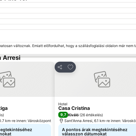
matosan változnak. Emiatt előfordulhat, hogy a szállásfoglalási oldalon már nem t
 Arresi
a kedvencekhez
Hozzáadás a kedvencekhez
Megosztás
Hotel
tiga
Casa Cristina
9,7
és
)
Kiváló
(
26 értékelés
)
 0.7 km-re innen: Városközpont
Sant'Anna Arresi, 6.1 km-re innen: Városk
megtekintéséhez
A pontos árak megtekintéséhez
mokat
válasszon dátumokat