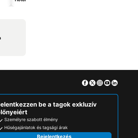
a
Facebook
Twitter
Instagram
Youtube
Linkedin
Jelentkezzen be a tagok exkluzív
lőnyeiért
Személyre szabott élmény
Hűségajánlatok és tagsági árak
Bejelentkezés