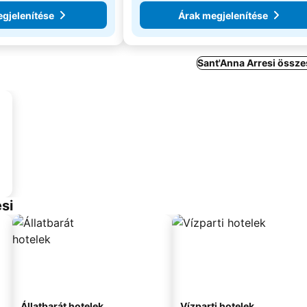
gjelenítése
Árak megjelenítése
Sant'Anna Arresi össze
si
Állatbarát hotelek
Vízparti hotelek