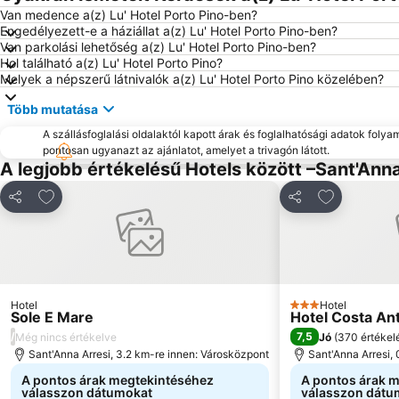
Van medence a(z) Lu' Hotel Porto Pino-ben?
Engedélyezett-e a háziállat a(z) Lu' Hotel Porto Pino-ben?
Van parkolási lehetőség a(z) Lu' Hotel Porto Pino-ben?
Hol található a(z) Lu' Hotel Porto Pino?
Melyek a népszerű látnivalók a(z) Lu' Hotel Porto Pino közelében?
Több mutatása
A szállásfoglalási oldalaktól kapott árak és foglalhatósági adatok folya
pontosan ugyanazt az ajánlatot, amelyet a trivagón látott.
A legjobb értékelésű Hotels között –Sant'Anna
Hozzáadás a kedvencekhez
Hozzáadás 
Megosztás
Megosztás
Hotel
Hotel
3 Kategória
Sole E Mare
Hotel Costa An
/
7,5
Még nincs értékelve
Jó
(
370 értékel
Sant'Anna Arresi, 3.2 km-re innen: Városközpont
Sant'Anna Arresi,
A pontos árak megtekintéséhez
A pontos árak 
válasszon dátumokat
válasszon dátu