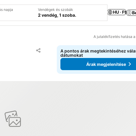
ás napja
Vendégek és szobák
HU · Ft
B
2 vendég, 1 szoba.
A jutalékfizetés hatása 
Hozzáadás a kedvencekhez
A pontos árak megtekintéséhez vál
Megosztás
dátumokat
Árak megjelenítése