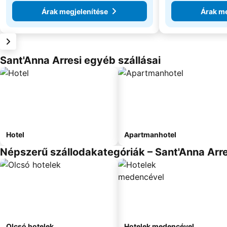
Árak megjelenítése
Árak me
Sant'Anna Arresi egyéb szállásai
Hotel
Apartmanhotel
Népszerű szállodakategóriák – Sant'Anna Arre
Olcsó hotelek
Hotelek medencével