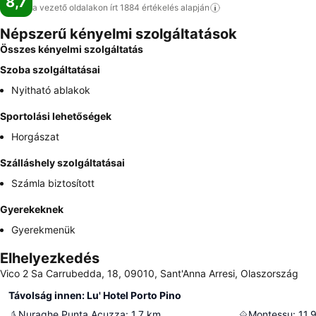
8,7
a vezető oldalakon írt 1884 értékelés
alapján
Népszerű kényelmi szolgáltatások
Összes kényelmi szolgáltatás
Szoba szolgáltatásai
Nyitható ablakok
Sportolási lehetőségek
Horgászat
Szálláshely szolgáltatásai
Számla biztosított
Gyerekeknek
Gyerekmenük
Elhelyezkedés
Vico 2 Sa Carrubedda, 18, 09010, Sant'Anna Arresi, Olaszország
Távolság innen: Lu' Hotel Porto Pino
Nuraghe Punta Acuzza
:
1.7
km
Montessu
:
11.