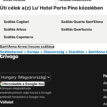
Úti célok a(z) Lu' Hotel Porto Pino közelében
Szállás Cagliari
Szállás Quartu Sant'Elena
Szállás Arbus
Szállás Quartucciu
Szállás Capoterra
Sant'Anna Arresi összes szállása
Szálláskereső
Európa
Olaszország
Szardínia
Sant'Anna 
Fe
Ál
Hozzáadás a Google-hoz
Könnyen megtalálhatja
Im
eredményeinket: adja hozzá a trivagót
Ak
preferált forrásként a Google-höz.
Vállalat
Ad