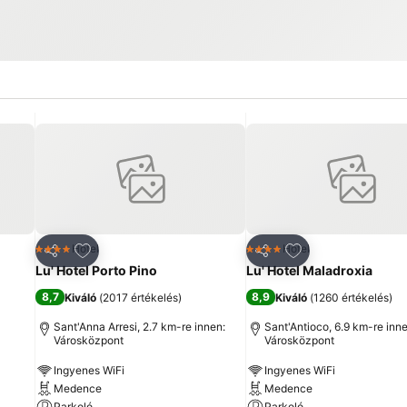
ncekhez
Hozzáadás a kedvencekhez
Hozzáadás a ked
Hotel
Hotel
4 Kategória
4 Kategória
Megosztás
Megosztás
Lu' Hotel Porto Pino
Lu' Hotel Maladroxia
8,7
8,9
Kiváló
(
2017 értékelés
)
Kiváló
(
1260 értékelés
)
Sant'Anna Arresi, 2.7 km-re innen:
Sant'Antioco, 6.9 km-re inne
Városközpont
Városközpont
Ingyenes WiFi
Ingyenes WiFi
Medence
Medence
Parkoló
Parkoló