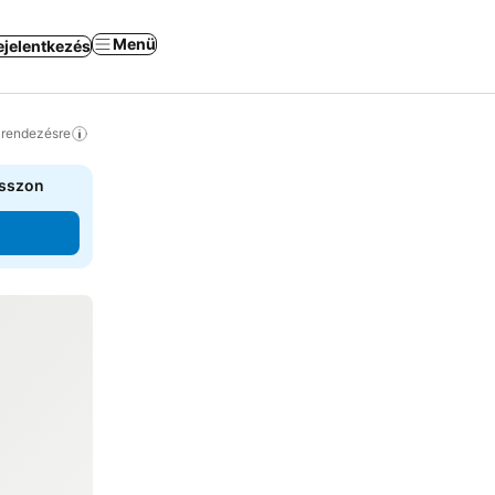
Menü
ejelentkezés
a rendezésre
asszon