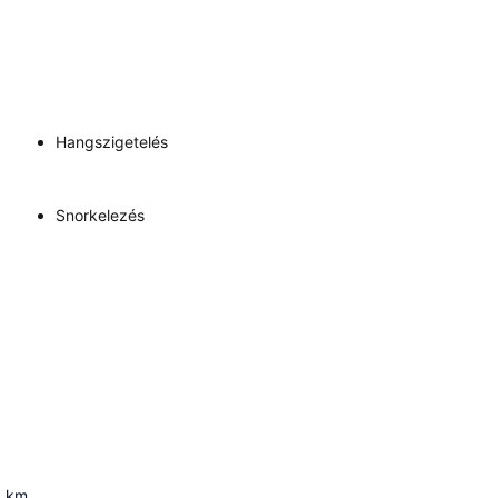
Hangszigetelés
Snorkelezés
9
km