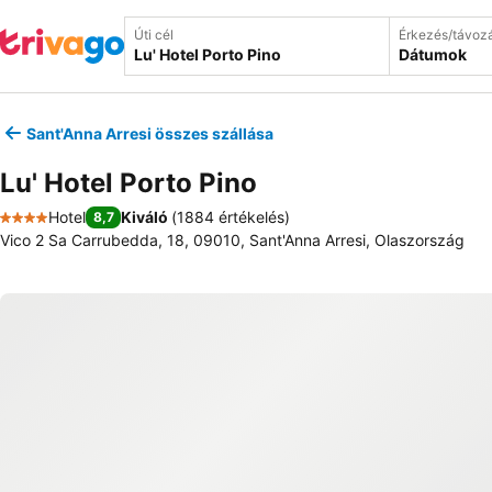
Úti cél
Érkezés/távoz
Dátumok
Sant'Anna Arresi összes szállása
Lu' Hotel Porto Pino
Hotel
Kiváló
(
1884 értékelés
)
8,7
4 Kategória
Vico 2 Sa Carrubedda, 18, 09010, Sant'Anna Arresi, Olaszország