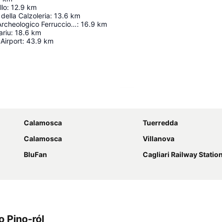
llo
:
12.9
km
della Calzoleria
:
13.6
km
mab - Museo Archeologico Ferruccio Barreca
:
16.9
km
ariu
:
18.6
km
 Airport
:
43.9
km
Nagy méretű térkép
Calamosca
Tuerredda
Calamosca
Villanova
BluFan
Cagliari Railway Statio
o Pino-ról