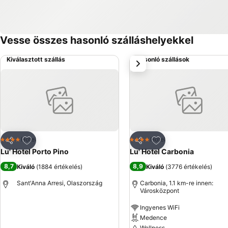
Vesse összes hasonló szálláshelyekkel
Kiválasztott szállás
Hasonló szállások
következő
Hozzáadás a kedvencekhez
Hozzáadás a kedve
Hotel
Hotel
4 Kategória
4 Kategória
Megosztás
Megosztás
Lu' Hotel Porto Pino
Lu' Hotel Carbonia
8,7
8,9
Kiváló
(
1884 értékelés
)
Kiváló
(
3776 értékelés
)
Sant'Anna Arresi, Olaszország
Carbonia, 1.1 km-re innen:
Városközpont
Ingyenes WiFi
Medence
Wellness