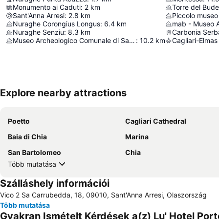
Monumento ai Caduti
:
2
km
Torre del Bude
Sant'Anna Arresi
:
2.8
km
Piccolo museo 
Nuraghe Corongius Longus
:
6.4
km
Nuraghe Senziu
:
8.3
km
Carbonia Serb
Museo Archeologico Comunale di Santadi
:
10.2
km
Cagliari-Elmas
Explore nearby attractions
Poetto
Cagliari Cathedral
Baia di Chia
Marina
San Bartolomeo
Chia
Több mutatása
Szálláshely információi
Vico 2 Sa Carrubedda, 18, 09010, Sant'Anna Arresi, Olaszország
Több mutatása
Gyakran Ismételt Kérdések a(z) Lu' Hotel Port