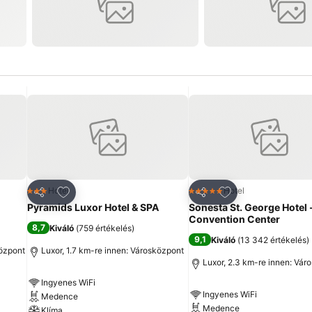
ncekhez
Hozzáadás a kedvencekhez
Hozzáadás a ked
Hotel
Hotel
3 Kategória
5 Kategória
Megosztás
Megosztás
Pyramids Luxor Hotel & SPA
Sonesta St. George Hotel 
Convention Center
8,7
Kiváló
(
759 értékelés
)
9,1
Kiváló
(
13 342 értékelés
)
központ
Luxor, 1.7 km-re innen: Városközpont
Luxor, 2.3 km-re innen: Vár
Ingyenes WiFi
Ingyenes WiFi
Medence
Medence
Klíma