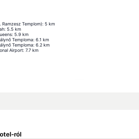
i. Ramzesz Templom)
:
5
km
ah
:
5.5
km
Queens
:
5.9
km
rálynő Temploma
:
6.1
km
rálynő Temploma
:
6.2
km
onal Airport
:
7.7
km
Nagy méretű térkép
tel-ról