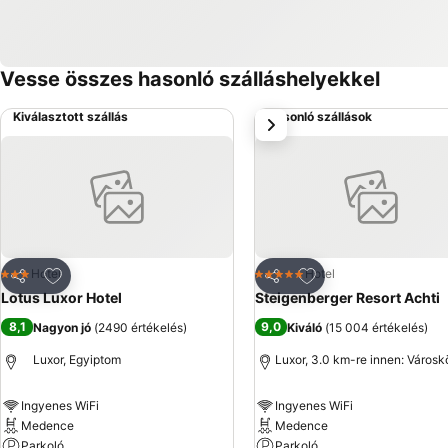
Vesse összes hasonló szálláshelyekkel
Kiválasztott szállás
Hasonló szállások
következő
Hozzáadás a kedvencekhez
Hozzáadás a kedve
Hotel
Hotel
3 Kategória
5 Kategória
Megosztás
Megosztás
Lotus Luxor Hotel
Steigenberger Resort Achti
8,1
9,0
Nagyon jó
(
2490 értékelés
)
Kiváló
(
15 004 értékelés
)
Luxor, Egyiptom
Luxor, 3.0 km-re innen: Város
Ingyenes WiFi
Ingyenes WiFi
Medence
Medence
Parkoló
Parkoló