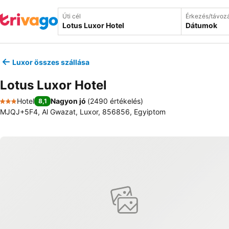
Úti cél
Érkezés/távoz
Dátumok
Luxor összes szállása
Lotus Luxor Hotel
Hotel
Nagyon jó
(
2490 értékelés
)
8,1
3 Kategória
MJQJ+5F4, Al Gwazat, Luxor, 856856, Egyiptom