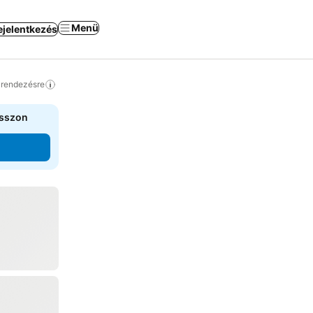
Menü
ejelentkezés
a rendezésre
asszon