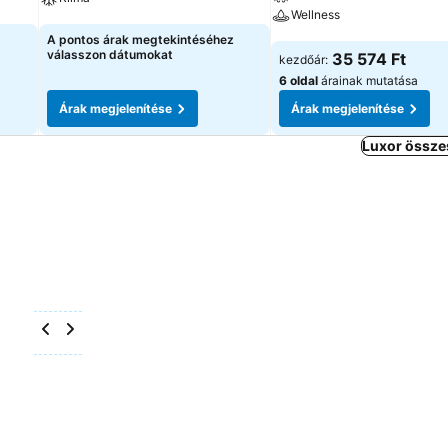
Wellness
Árak megjelenítése
A pontos árak megtekintéséhez
Árak megjelenítése
válasszon dátumokat
35 574 Ft
kezdőár:
6 oldal
árainak mutatása
Árak megjelenítése
Árak megjelenítése
Luxor össze