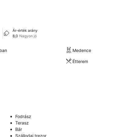
Ár-érték arány
8,0
Nagyon jó
kban
Medence
Étterem
Fodrász
Terasz
Bár
Szállodai trezor