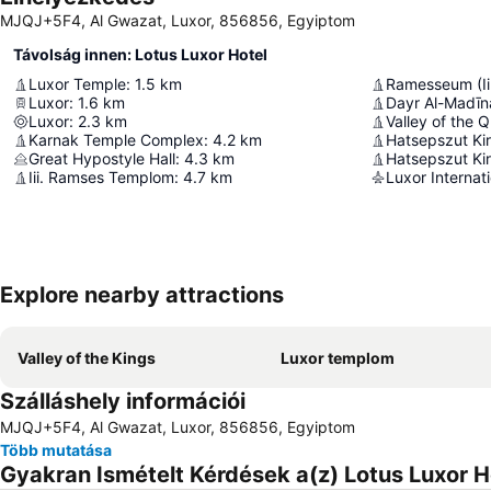
MJQJ+5F4, Al Gwazat, Luxor, 856856, Egyiptom
Távolság innen: Lotus Luxor Hotel
Luxor Temple
:
1.5
km
Ramesseum (I
Luxor
:
1.6
km
Dayr Al-Madīn
Luxor
:
2.3
km
Valley of the 
Karnak Temple Complex
:
4.2
km
Hatsepszut Ki
Great Hypostyle Hall
:
4.3
km
Hatsepszut Ki
Iii. Ramses Templom
:
4.7
km
Luxor Internati
Explore nearby attractions
Valley of the Kings
Luxor templom
Szálláshely információi
MJQJ+5F4, Al Gwazat, Luxor, 856856, Egyiptom
Több mutatása
Gyakran Ismételt Kérdések a(z) Lotus Luxor Ho