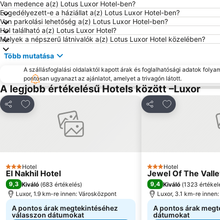
Van medence a(z) Lotus Luxor Hotel-ben?
Engedélyezett-e a háziállat a(z) Lotus Luxor Hotel-ben?
Van parkolási lehetőség a(z) Lotus Luxor Hotel-ben?
Hol található a(z) Lotus Luxor Hotel?
Melyek a népszerű látnivalók a(z) Lotus Luxor Hotel közelében?
Több mutatása
A szállásfoglalási oldalaktól kapott árak és foglalhatósági adatok folya
pontosan ugyanazt az ajánlatot, amelyet a trivagón látott.
A legjobb értékelésű Hotels között –Luxor
Hozzáadás a kedvencekhez
Hozzáadás a k
Megosztás
Megosztás
Hotel
Hotel
3 Kategória
3 Kategória
El Nakhil Hotel
Jewel Of The Vall
9,3
9,4
Kiváló
(
683 értékelés
)
Kiváló
(
1323 értékel
Luxor, 1.9 km-re innen: Városközpont
Luxor, 3.1 km-re innen
A pontos árak megtekintéséhez
A pontos árak megt
válasszon dátumokat
dátumokat