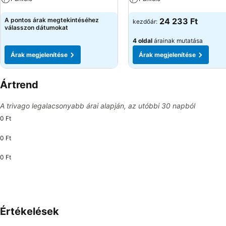
Árak megjelenítése
Árak megjelenítése
A pontos árak megtekintéséhez
24 233 Ft
kezdőár:
válasszon dátumokat
4 oldal
árainak mutatása
Árak megjelenítése
Árak megjelenítése
Ártrend
A trivago legalacsonyabb árai alapján, az utóbbi 30 napból
0 Ft
0 Ft
0 Ft
Értékelések