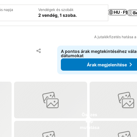
ás napja
Vendégek és szobák
HU · Ft
B
2 vendég, 1 szoba.
A jutalékfizetés hatása 
Hozzáadás a kedvencekhez
A pontos árak megtekintéséhez vál
Megosztás
dátumokat
Árak megjelenítése