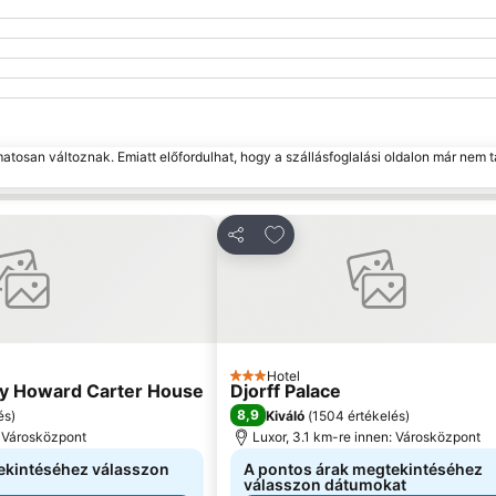
matosan változnak. Emiatt előfordulhat, hogy a szállásfoglalási oldalon már nem t
edvencekhez
Hozzáadás a kedvencekhe
Megosztás
Hotel
3 Kategória
ey Howard Carter House
Djorff Palace
8,9
és
)
Kiváló
(
1504 értékelés
)
: Városközpont
Luxor, 3.1 km-re innen: Városközpont
ekintéséhez válasszon
A pontos árak megtekintéséhez
válasszon dátumokat