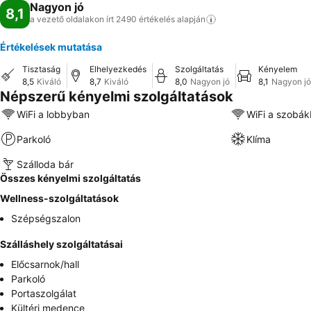
Nagyon jó
8,1
a vezető oldalakon írt 2490 értékelés
alapján
Értékelések mutatása
Tisztaság
Elhelyezkedés
Szolgáltatás
Kényelem
8,5
Kiváló
8,7
Kiváló
8,0
Nagyon jó
8,1
Nagyon jó
Népszerű kényelmi szolgáltatások
WiFi a lobbyban
WiFi a szobá
Parkoló
Klíma
Szálloda bár
Összes kényelmi szolgáltatás
Wellness-szolgáltatások
Szépségszalon
Szálláshely szolgáltatásai
Előcsarnok/hall
Parkoló
Portaszolgálat
Kültéri medence