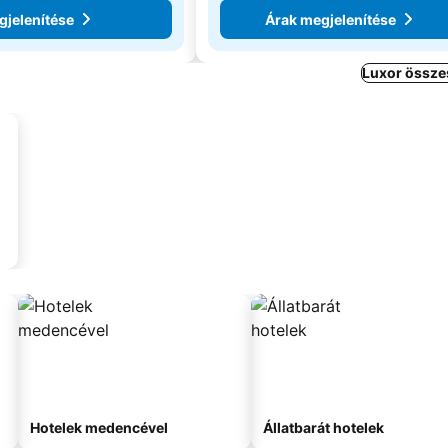
gjelenítése
Árak megjelenítése
Luxor össze
Hotelek medencével
Állatbarát hotelek