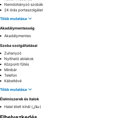
Nemdohányzó szobák
24 órás portaszolgálat
Több mutatása
Akadálymentesség
Akadálymentes
Szoba szolgáltatásai
Zuhanyzó
Nyitható ablakok
Központi fűtés
Minibár
Telefon
Kábeltévé
Több mutatása
Élelmiszerek és italok
Halal ételt kínál (حلال)
Elhelyezkedés