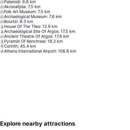
Palamidi
:
6.8
km
Akronafplia
:
7.5
km
Folk Art Museum
:
7.5
km
Archaelogical Museum
:
7.6
km
Bourtzi
:
8.3
km
House Of The Tiles
:
12.9
km
Archaeological Site Of Argos
:
17.5
km
Ancient Theatre Of Argos
:
17.6
km
Pyramid Of Kenchreai
:
18.2
km
Corinth
:
45.4
km
Athens International Airport
:
106.8
km
Explore nearby attractions
Nagy méretű térkép