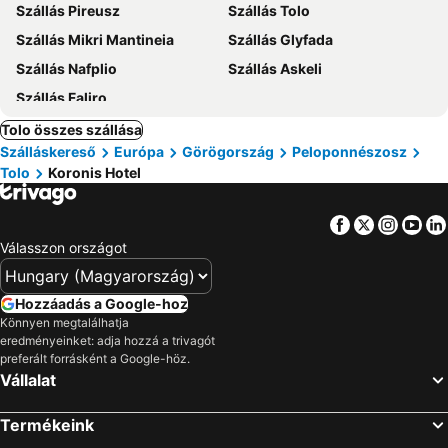
Szállás Pireusz
Szállás Tolo
Szállás Mikri Mantineia
Szállás Glyfada
Szállás Nafplio
Szállás Askeli
Szállás Faliro
Tolo összes szállása
Szálláskereső
Európa
Görögország
Peloponnészosz
Tolo
Koronis Hotel
Facebook
Twitter
Insta
Yo
Válasszon országot
Hozzáadás a Google-hoz
Könnyen megtalálhatja
eredményeinket: adja hozzá a trivagót
preferált forrásként a Google-höz.
Vállalat
Termékeink