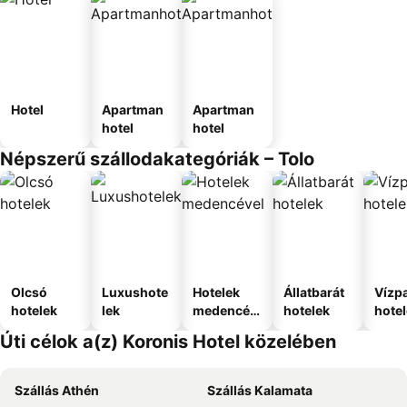
Hotel
Apartman
Apartman
hotel
hotel
Népszerű szállodakategóriák – Tolo
Olcsó
Luxushote
Hotelek
Állatbarát
Vízpa
hotelek
lek
medencév
hotelek
hote
el
Úti célok a(z) Koronis Hotel közelében
Szállás Athén
Szállás Kalamata