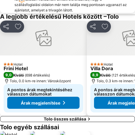
szállásfoglalási oldalon már nem találja meg pontosan ugyanazt az
ajánlatot, amelyet a trivagón látott.
A legjobb értékelésű Hotels között –Tolo
Megosztás
Hozzáadás a kedvencekhez
Megosztás
Hozzáadás a
Hotel
Hotel
3 Kategória
4 Kategória
Frini Hotel
Villa Dora
9,0
8,9
Kiváló
(
698 értékelés
)
Kiváló
(
121 értékelés
Tolo, 0.0 km-re innen: Városközpont
Tolo, 0.3 km-re innen:
A pontos árak megtekintéséhez
A pontos árak megt
válasszon dátumokat
válasszon dátumok
Árak megjelenítése
Árak megjele
Tolo összes szállása
Tolo egyéb szállásai