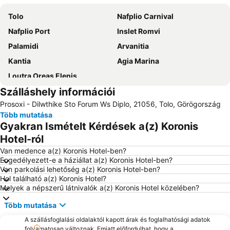
Tolo
Nafplio Carnival
Nafplio Port
Inslet Romvi
Palamidi
Arvanitia
Kantia
Agia Marina
Loutra Oreas Elenis
Szálláshely információi
Prosoxi - Dilwthike Sto Forum Ws Diplo, 21056, Tolo, Görögország
Több mutatása
Gyakran Ismételt Kérdések a(z) Koronis
Hotel-ról
Van medence a(z) Koronis Hotel-ben?
Engedélyezett-e a háziállat a(z) Koronis Hotel-ben?
Van parkolási lehetőség a(z) Koronis Hotel-ben?
Hol található a(z) Koronis Hotel?
Melyek a népszerű látnivalók a(z) Koronis Hotel közelében?
Több mutatása
A szállásfoglalási oldalaktól kapott árak és foglalhatósági adatok
folyamatosan változnak. Emiatt előfordulhat, hogy a