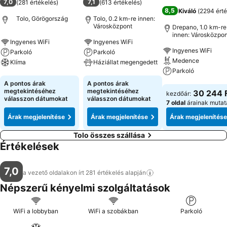
7,0
7,1
(
281 értékelés
)
(
613 értékelés
)
8,5
Kiváló
(
2294 érté
Tolo, Görögország
Tolo, 0.2 km-re innen:
Városközpont
Drepano, 1.0 km-re
innen: Városközpon
Ingyenes WiFi
Ingyenes WiFi
Ingyenes WiFi
Parkoló
Parkoló
Medence
Klíma
Háziállat megengedett
Parkoló
Árak megjelenítése
Árak megjelenítése
A pontos árak
A pontos árak
Árak megjeleníté
megtekintéséhez
megtekintéséhez
30 244 
kezdőár:
válasszon dátumokat
válasszon dátumokat
7 oldal
árainak mutat
Árak megjelenítése
Árak megjelenítése
Árak megjelenítése
Tolo összes szállása
Értékelések
7,0
a vezető oldalakon írt 281 értékelés
alapján
Népszerű kényelmi szolgáltatások
WiFi a lobbyban
WiFi a szobákban
Parkoló