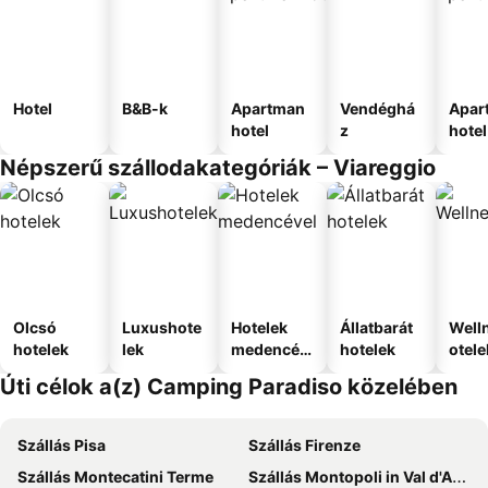
Hotel
B&B-k
Apartman
Vendéghá
Apar
hotel
z
hotel
Népszerű szállodakategóriák – Viareggio
Olcsó
Luxushote
Hotelek
Állatbarát
Well
hotelek
lek
medencév
hotelek
otele
el
Úti célok a(z) Camping Paradiso közelében
Szállás Pisa
Szállás Firenze
Szállás Montecatini Terme
Szállás Montopoli in Val d'Arno