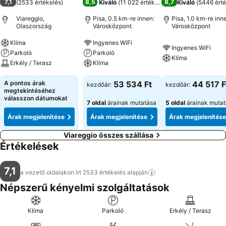
7,1
8,5
8,7
(
2533 értékelés
)
Kiváló
(
11 022 értékelés
)
Kiváló
(
5446 érté
Viareggio,
Pisa, 0.5 km-re innen:
Pisa, 1.0 km-re inn
Olaszország
Városközpont
Városközpont
Klíma
Ingyenes WiFi
Ingyenes WiFi
Parkoló
Parkoló
Klíma
Erkély / Terasz
Klíma
A pontos árak
53 534 Ft
44 517 F
kezdőár:
kezdőár:
megtekintéséhez
válasszon dátumokat
7 oldal
árainak mutatása
5 oldal
árainak muta
Árak megjelenítése
Árak megjelenítése
Árak megjelenítése
Viareggio összes szállása
Értékelések
7,1
a vezető oldalakon írt 2533 értékelés
alapján
Népszerű kényelmi szolgáltatások
Klíma
Parkoló
Erkély / Terasz