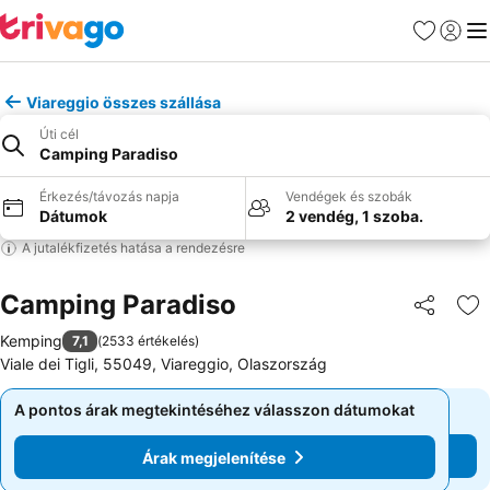
Kedvencek
Bejelen
Me
Viareggio összes szállása
Úti cél
Camping Paradiso
Érkezés/távozás napja
Vendégek és szobák
Dátumok
2 vendég, 1 szoba.
A jutalékfizetés hatása a rendezésre
Camping Paradiso
Megosztá
Ho
Kemping
7,1
(
2533 értékelés
)
Viale dei Tigli, 55049, Viareggio, Olaszország
A pontos árak megtekintéséhez válasszon dátumokat
A pontos árak megtekintéséhez válasszon dátumokat
Árak megjelenítése
Árak megjelenítése