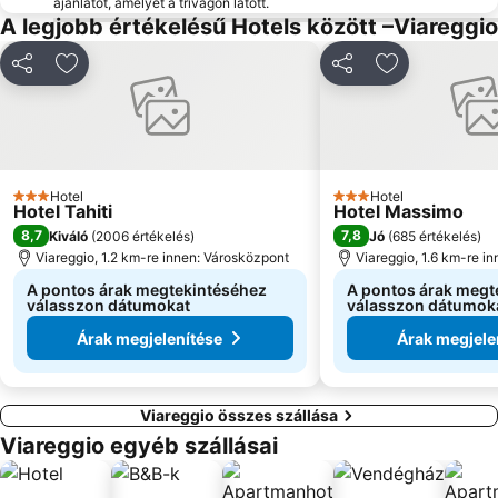
ajánlatot, amelyet a trivagón látott.
A legjobb értékelésű Hotels között –Viareggio
Megosztás
Hozzáadás a kedvencekhez
Megosztás
Hozzáadás a
Hotel
Hotel
3 Kategória
3 Kategória
Hotel Tahiti
Hotel Massimo
8,7
7,8
Kiváló
(
2006 értékelés
)
Jó
(
685 értékelés
)
Viareggio, 1.2 km-re innen: Városközpont
Viareggio, 1.6 km-re i
A pontos árak megtekintéséhez
A pontos árak megt
válasszon dátumokat
válasszon dátumok
Árak megjelenítése
Árak megjele
Viareggio összes szállása
Viareggio egyéb szállásai