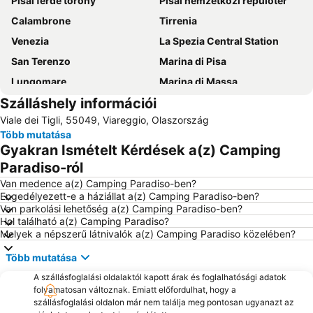
Pisai ferde torony
Pisai nemzetközi repülőtér
Calambrone
Tirrenia
Venezia
La Spezia Central Station
San Terenzo
Marina di Pisa
Lungomare
Marina di Massa
Szálláshely információi
Torre del Lago
Stazione Ferroviaria Pisa Centrale
Viale dei Tigli, 55049, Viareggio, Olaszország
Calafuria
Anfiteatro Romano - Piazza del Mercato
Több mutatása
Quercianella
Marina di Torre del Lago Puccini
Gyakran Ismételt Kérdések a(z) Camping
Terme di Nerone
Marina di Carrara
Paradiso-ról
Baia Blu
Termeland
Van medence a(z) Camping Paradiso-ben?
Engedélyezett-e a háziállat a(z) Camping Paradiso-ben?
Borgo medievale di Montecatini Alto
Van parkolási lehetőség a(z) Camping Paradiso-ben?
Hol található a(z) Camping Paradiso?
Melyek a népszerű látnivalók a(z) Camping Paradiso közelében?
Több mutatása
A szállásfoglalási oldalaktól kapott árak és foglalhatósági adatok
folyamatosan változnak. Emiatt előfordulhat, hogy a
szállásfoglalási oldalon már nem találja meg pontosan ugyanazt az