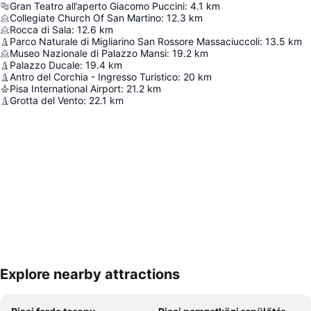
Gran Teatro all’aperto Giacomo Puccini
:
4.1
km
Collegiate Church Of San Martino
:
12.3
km
Rocca di Sala
:
12.6
km
Parco Naturale di Migliarino San Rossore Massaciuccoli
:
13.5
km
Museo Nazionale di Palazzo Mansi
:
19.2
km
Palazzo Ducale
:
19.4
km
Antro del Corchia - Ingresso Turistico
:
20
km
Pisa International Airport
:
21.2
km
Grotta del Vento
:
22.1
km
Explore nearby attractions
Nagy méretű térkép