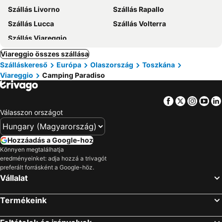
Szállás Livorno
Szállás Rapallo
Szállás Lucca
Szállás Volterra
Szállás Viareggio
Viareggio összes szállása
Szálláskereső
Európa
Olaszország
Toszkána
Viareggio
Camping Paradiso
Facebook
Twitter
Insta
Yo
Válasszon országot
Hozzáadás a Google-hoz
Könnyen megtalálhatja
eredményeinket: adja hozzá a trivagót
preferált forrásként a Google-höz.
Vállalat
Termékeink