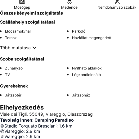
Mosógép
Medence
Nemdohányzó szobák
Összes kényelmi szolgáltatás
Szálláshely szolgáltatásai
Előcsarnok/hall
Parkoló
Terasz
Háziállat megengedett
Több mutatása
Szoba szolgáltatásai
Zuhanyzó
Nyitható ablakok
TV
Légkondicionáló
Gyerekeknek
Játszótér
Játszóház
Elhelyezkedés
Viale dei Tigli, 55049, Viareggio, Olaszország
Távolság innen: Camping Paradiso
Stadio Torquato Bresciani
:
1.6
km
Viareggio
:
2.9
km
Viareggio
:
2.9
km