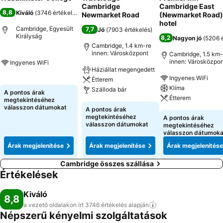
Cambridge
Cambridge East
8,8
Kiváló
(
3746 értékelés
)
Newmarket Road
(Newmarket Road)
hotel
Cambridge, Egyesült
7,7
Jó
(
7903 értékelés
)
Királyság
8,2
Nagyon jó
(
5206 é
Cambridge, 1.4 km-re
innen: Városközpont
Cambridge, 1.5 km-
innen: Városközpon
Ingyenes WiFi
Háziállat megengedett
Ingyenes WiFi
Étterem
Klíma
Szálloda bár
A pontos árak
Étterem
megtekintéséhez
válasszon dátumokat
A pontos árak
megtekintéséhez
A pontos árak
válasszon dátumokat
megtekintéséhez
válasszon dátumoka
Árak megjelenítése
Árak megjelenítése
Árak megjelenítése
Cambridge összes szállása
Értékelések
Kiváló
8,8
a vezető oldalakon írt 3746 értékelés
alapján
Népszerű kényelmi szolgáltatások