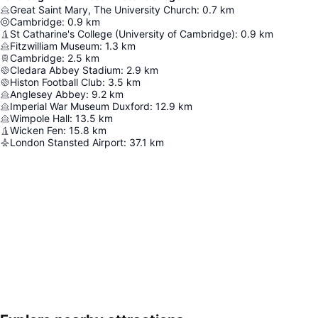
Great Saint Mary, The University Church
:
0.7
km
Cambridge
:
0.9
km
St Catharine's College (University of Cambridge)
:
0.9
km
Fitzwilliam Museum
:
1.3
km
Cambridge
:
2.5
km
Cledara Abbey Stadium
:
2.9
km
Histon Football Club
:
3.5
km
Anglesey Abbey
:
9.2
km
Imperial War Museum Duxford
:
12.9
km
Wimpole Hall
:
13.5
km
Wicken Fen
:
15.8
km
London Stansted Airport
:
37.1
km