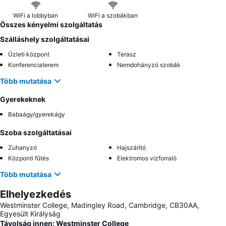
WiFi a lobbyban
WiFi a szobákban
Összes kényelmi szolgáltatás
Szálláshely szolgáltatásai
Üzleti központ
Terasz
Konferenciaterem
Nemdohányzó szobák
Több mutatása
Gyerekeknek
Babaágy/gyerekágy
Szoba szolgáltatásai
Zuhanyzó
Hajszárító
Központi fűtés
Elektromos vízforraló
Több mutatása
Elhelyezkedés
Westminster College, Madingley Road, Cambridge, CB30AA,
Egyesült Királyság
Távolság innen: Westminster College