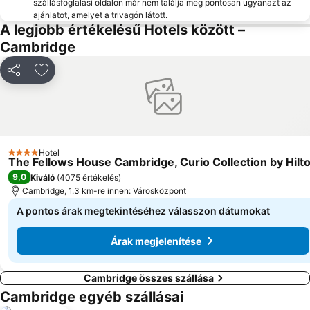
szállásfoglalási oldalon már nem találja meg pontosan ugyanazt az
ajánlatot, amelyet a trivagón látott.
A legjobb értékelésű Hotels között –
Cambridge
Megosztás
Hozzáadás a kedvencekhez
Hotel
4 Kategória
The Fellows House Cambridge, Curio Collection by Hilt
9,0
Kiváló
(
4075 értékelés
)
Cambridge, 1.3 km-re innen: Városközpont
A pontos árak megtekintéséhez válasszon dátumokat
Árak megjelenítése
Cambridge összes szállása
Cambridge egyéb szállásai