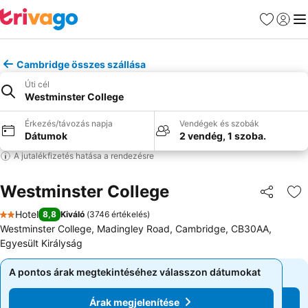
Kedvencek
Bejelen
Me
Cambridge összes szállása
Úti cél
Westminster College
Érkezés/távozás napja
Vendégek és szobák
Dátumok
2 vendég, 1 szoba.
A jutalékfizetés hatása a rendezésre
Westminster College
Megosztá
Ho
Hotel
8,8
Kiváló
(
3746 értékelés
)
2 Kategória
Westminster College, Madingley Road, Cambridge, CB30AA,
Egyesült Királyság
A pontos árak megtekintéséhez válasszon dátumokat
A pontos árak megtekintéséhez válasszon dátumokat
Árak megjelenítése
Árak megjelenítése