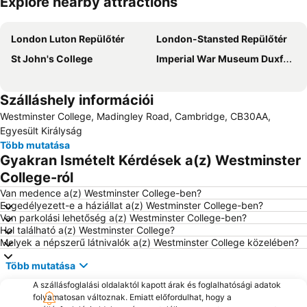
Explore nearby attractions
Nagy méretű térkép
London Luton Repülőtér
London-Stansted Repülőtér
St John's College
Imperial War Museum Duxford
Szálláshely információi
Westminster College, Madingley Road, Cambridge, CB30AA,
Egyesült Királyság
Több mutatása
Gyakran Ismételt Kérdések a(z) Westminster
College-ról
Van medence a(z) Westminster College-ben?
Engedélyezett-e a háziállat a(z) Westminster College-ben?
Van parkolási lehetőség a(z) Westminster College-ben?
Hol található a(z) Westminster College?
Melyek a népszerű látnivalók a(z) Westminster College közelében?
Több mutatása
A szállásfoglalási oldalaktól kapott árak és foglalhatósági adatok
folyamatosan változnak. Emiatt előfordulhat, hogy a