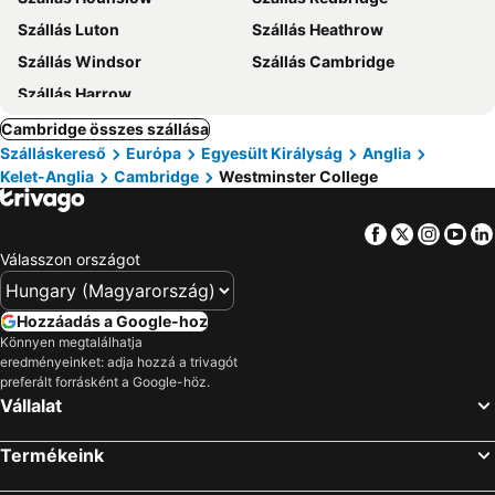
Szállás Luton
Szállás Heathrow
Szállás Windsor
Szállás Cambridge
Szállás Harrow
Cambridge összes szállása
Szálláskereső
Európa
Egyesült Királyság
Anglia
Kelet-Anglia
Cambridge
Westminster College
Facebook
Twitter
Insta
Yo
Válasszon országot
Hozzáadás a Google-hoz
Könnyen megtalálhatja
eredményeinket: adja hozzá a trivagót
preferált forrásként a Google-höz.
Vállalat
Termékeink