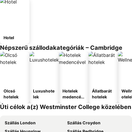
Hotel
Népszerű szállodakategóriák – Cambridge
Olcsó
Luxushote
Hotelek
Állatbarát
Well
hotelek
lek
medencév
hotelek
otele
el
Úti célok a(z) Westminster College közelében
Szállás London
Szállás Croydon
Szállás Hounslow
Szállás Redbridge