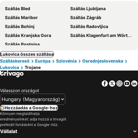
Szállás Bled
Szállás Ljubljana
Szállás Maribor
Szállás Zágráb
Szállás Bohinj
Szállás Radovljica
Szállás Kranjska Gora
Szállás Klagenfurt am Wörthersee
Szállás Postojna
Lukovica összes szállása
Szálláskereső
Európa
Szlovénia
Osrednjeslovenska
Lukovica
Trojane
Facebook
Twitter
Insta
Yo
Válasszon országot
Hozzáadás a Google-hoz
Könnyen megtalálhatja
eredményeinket: adja hozzá a trivagót
preferált forrásként a Google-höz.
Vállalat