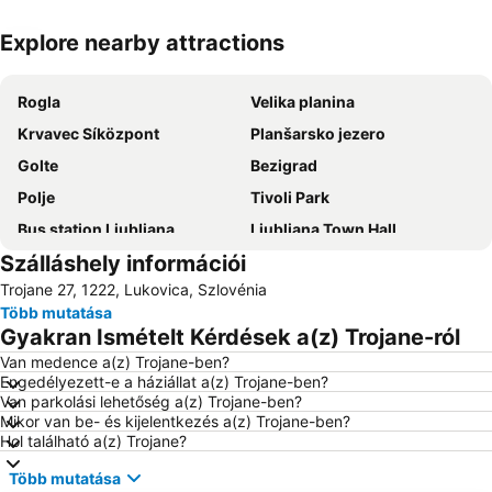
Explore nearby attractions
Nagy méretű térkép
Rogla
Velika planina
Krvavec Síközpont
Planšarsko jezero
Golte
Bezigrad
Polje
Tivoli Park
Bus station Ljubljana
Ljubljana Town Hall
Szálláshely információi
Ljubljana Jože Pučnik Airport
Ribnisko Pohorje
Trojane 27, 1222, Lukovica, Szlovénia
Atlantis
Golovec
Több mutatása
Centre Stožice
Gospodarsko razstavišče
Gyakran Ismételt Kérdések a(z) Trojane-ról
Ljubljana Center
Kongresni trg - Zvezda
Van medence a(z) Trojane-ben?
Engedélyezett-e a háziállat a(z) Trojane-ben?
Siska
Arboretum Volčji Potok
Van parkolási lehetőség a(z) Trojane-ben?
Žena ob morju
Laško Thermal Spa
Mikor van be- és kijelentkezés a(z) Trojane-ben?
Hol található a(z) Trojane?
Crnuce
Slovensko ljudsko gledališče Celje
Több mutatása
Moste
Ljubljana walking tour and tourist train ride