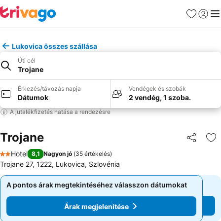
Kedvencek
Bejelen
Me
Lukovica összes szállása
Úti cél
Trojane
Érkezés/távozás napja
Vendégek és szobák
Dátumok
2 vendég, 1 szoba.
A jutalékfizetés hatása a rendezésre
Trojane
Megosztá
Ho
Hotel
8,1
Nagyon jó
(
35 értékelés
)
2 Kategória
Trojane 27, 1222, Lukovica, Szlovénia
A pontos árak megtekintéséhez válasszon dátumokat
A pontos árak megtekintéséhez válasszon dátumokat
Árak megjelenítése
Árak megjelenítése