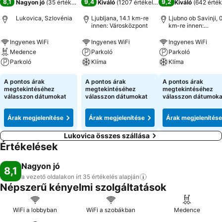
8,1
9,4
9,2
Nagyon jó
(
35 értékelés
)
Kiváló
(
1207 értékelés
)
Kiváló
(
642 érték
Lukovica, Szlovénia
Ljubljana, 14.1 km-re
Ljubno ob Savinji, 
innen: Városközpont
km-re innen:
Városközpont
Ingyenes WiFi
Ingyenes WiFi
Ingyenes WiFi
Medence
Parkoló
Parkoló
Parkoló
Klíma
Klíma
A pontos árak
A pontos árak
A pontos árak
megtekintéséhez
megtekintéséhez
megtekintéséhez
válasszon dátumokat
válasszon dátumokat
válasszon dátumoka
Árak megjelenítése
Árak megjelenítése
Árak megjelenítése
Lukovica összes szállása
Értékelések
Nagyon jó
8,1
a vezető oldalakon írt 35 értékelés
alapján
Népszerű kényelmi szolgáltatások
WiFi a lobbyban
WiFi a szobákban
Medence