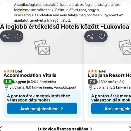
A szállásfoglalási oldalaktól kapott árak és foglalhatósági adatok
folyamatosan változnak. Emiatt előfordulhat, hogy a
szállásfoglalási oldalon már nem találja meg pontosan ugyanazt az
ajánlatot, amelyet a trivagón látott.
A legjobb értékelésű Hotels között –Lukovica
Megosztás
Hozzáadás a kedvencekhez
Megosztás
Hozzáadás a
Hotel
Hotel
3 Kategória
3 Kategória
Accommodation Vitalis
Ljubljana Resort H
8,0
7,4
Nagyon jó
(
204 értékelés
)
(
4802 értékelés
)
Ljubljana, 8.0 km-re innen: Városközpont
Ljubljana, 5.2 km-re i
A pontos árak megtekintéséhez
A pontos árak megt
válasszon dátumokat
válasszon dátumok
Árak megjelenítése
Árak megjele
Lukovica összes szállása