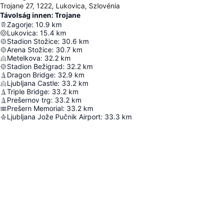
Trojane 27, 1222, Lukovica, Szlovénia
Távolság innen: Trojane
Zagorje
:
10.9
km
Lukovica
:
15.4
km
Stadion Stožice
:
30.6
km
Arena Stožice
:
30.7
km
Metelkova
:
32.2
km
Stadion Bežigrad
:
32.2
km
Dragon Bridge
:
32.9
km
Ljubljana Castle
:
33.2
km
Triple Bridge
:
33.2
km
Prešernov trg
:
33.2
km
Prešern Memorial
:
33.2
km
Ljubljana Jože Pučnik Airport
:
33.3
km