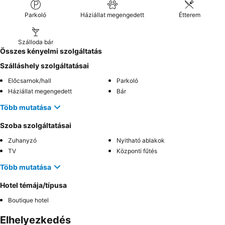
Parkoló
Háziállat megengedett
Étterem
Szálloda bár
Összes kényelmi szolgáltatás
Szálláshely szolgáltatásai
Előcsarnok/hall
Parkoló
Háziállat megengedett
Bár
Több mutatása
Szoba szolgáltatásai
Zuhanyzó
Nyitható ablakok
TV
Központi fűtés
Több mutatása
Hotel témája/típusa
Boutique hotel
Elhelyezkedés