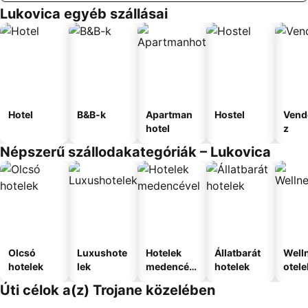
Lukovica egyéb szállásai
Hotel
B&B-k
Apartman
Hostel
Vend
hotel
z
Népszerű szállodakategóriák – Lukovica
Olcsó
Luxushote
Hotelek
Állatbarát
Well
hotelek
lek
medencév
hotelek
otele
el
Úti célok a(z) Trojane közelében