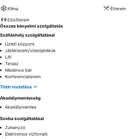
Klíma
Étterem
Edzőterem
Összes kényelmi szolgáltatás
Szálláshely szolgáltatásai
Üzleti központ
Játékterem/videójátékok
Lift
Terasz
Medence bár
Konferenciaterem
Több mutatása
Akadálymentesség
Akadálymentes
Szoba szolgáltatásai
Zuhanyzó
Elektromos vízforraló