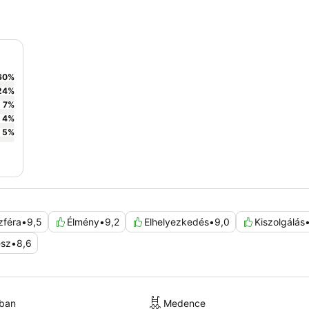
60
%
24
%
7
%
4
%
5
%
zféra
•
9,5
Élmény
•
9,2
Elhelyezkedés
•
9,0
Kiszolgálás
esz
•
8,6
kban
Medence