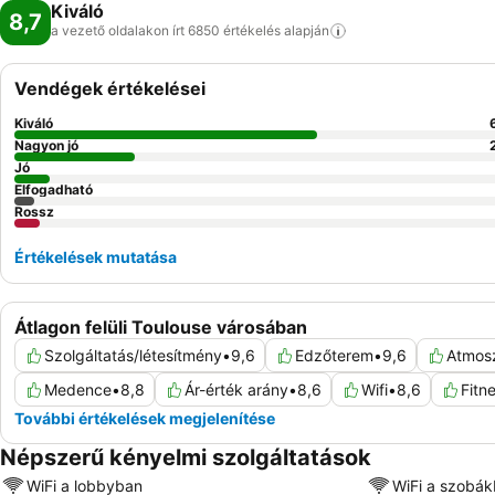
Kiváló
8,7
a vezető oldalakon írt 6850 értékelés
alapján
Vendégek értékelései
Kiváló
Nagyon jó
Jó
Elfogadható
Rossz
Értékelések mutatása
Átlagon felüli Toulouse városában
Szolgáltatás/létesítmény
•
9,6
Edzőterem
•
9,6
Atmos
Medence
•
8,8
Ár-érték arány
•
8,6
Wifi
•
8,6
Fitn
További értékelések megjelenítése
Népszerű kényelmi szolgáltatások
WiFi a lobbyban
WiFi a szobá