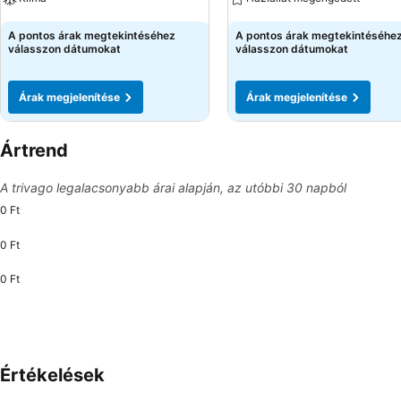
Árak megjelenítése
Árak megjelenítése
A pontos árak megtekintéséhez
A pontos árak megtekintéséhe
válasszon dátumokat
válasszon dátumokat
Árak megjelenítése
Árak megjelenítése
Ártrend
A trivago legalacsonyabb árai alapján, az utóbbi 30 napból
0 Ft
0 Ft
0 Ft
Értékelések