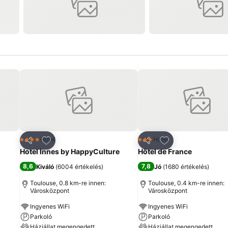
ncekhez
Hozzáadás a kedvencekhez
Hozzáadás a ked
Hotel
Hotel
4 Kategória
3 Kategória
Megosztás
Megosztás
Hotel Innes by HappyCulture
Hôtel de France
8,6
7,8
Kiváló
(
6004 értékelés
)
Jó
(
1680 értékelés
)
Toulouse, 0.8 km-re innen:
Toulouse, 0.4 km-re innen:
Városközpont
Városközpont
Ingyenes WiFi
Ingyenes WiFi
Parkoló
Parkoló
Háziállat megengedett
Háziállat megengedett