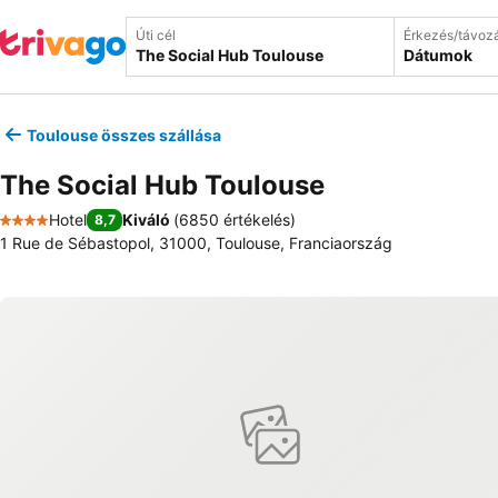
Úti cél
Érkezés/távoz
Dátumok
Toulouse összes szállása
The Social Hub Toulouse
Hotel
Kiváló
(
6850 értékelés
)
8,7
4 Kategória
1 Rue de Sébastopol, 31000, Toulouse, Franciaország