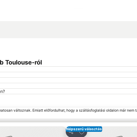
Nagy méretű térkép
b Toulouse-ról
en?
matosan változnak. Emiatt előfordulhat, hogy a szállásfoglalási oldalon már nem t
Népszerű választás
edvencekhez
Hozzáadás a kedvencek
Megosztás