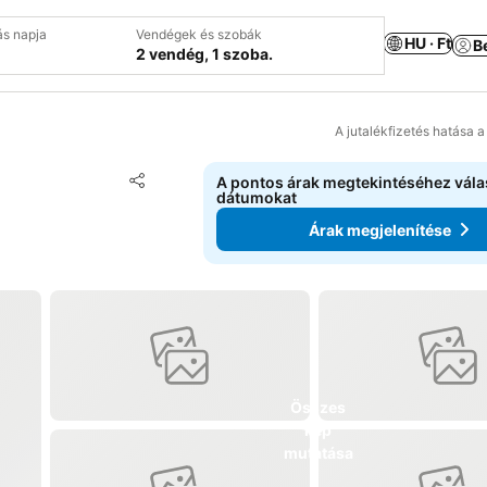
ás napja
Vendégek és szobák
HU · Ft
B
2 vendég, 1 szoba.
A jutalékfizetés hatása 
Hozzáadás a kedvencekhez
A pontos árak megtekintéséhez vál
Megosztás
dátumokat
Árak megjelenítése