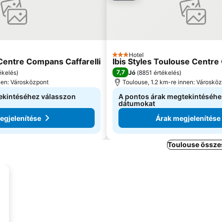
Hotel
3 Kategória
Centre Compans Caffarelli
Ibis Styles Toulouse Centre
7,7
ékelés
)
Jó
(
8851 értékelés
)
nen: Városközpont
Toulouse, 1.2 km-re innen: Városkö
ekintéséhez válasszon
A pontos árak megtekintéséhe
dátumokat
egjelenítése
Árak megjelenítése
Toulouse összes