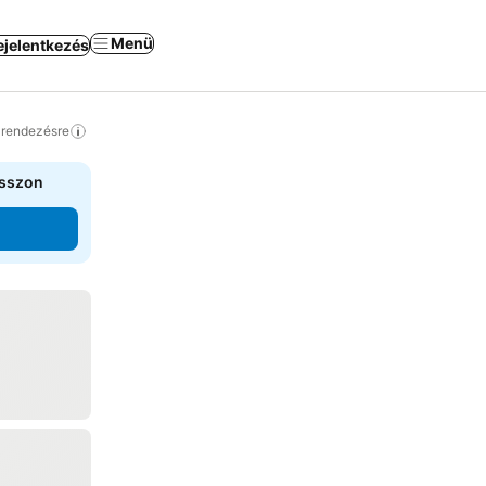
Menü
ejelentkezés
a rendezésre
asszon