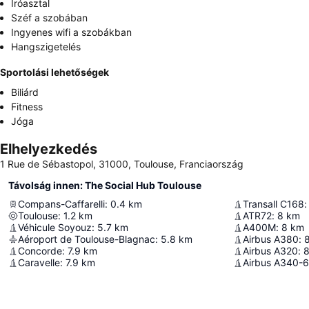
Íróasztal
Széf a szobában
Ingyenes wifi a szobákban
Hangszigetelés
Sportolási lehetőségek
Biliárd
Fitness
Jóga
Elhelyezkedés
1 Rue de Sébastopol, 31000, Toulouse, Franciaország
Távolság innen: The Social Hub Toulouse
Compans-Caffarelli
:
0.4
km
Transall C168
:
Toulouse
:
1.2
km
ATR72
:
8
km
Véhicule Soyouz
:
5.7
km
A400M
:
8
km
Aéroport de Toulouse-Blagnac
:
5.8
km
Airbus A380
:
8
Concorde
:
7.9
km
Airbus A320
:
8
Caravelle
:
7.9
km
Airbus A340-