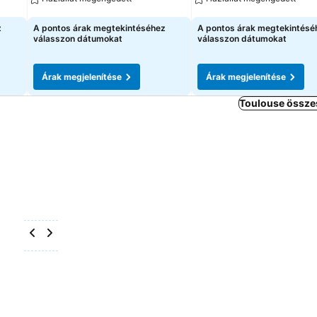
Árak megjelenítése
Árak megjelenítése
z
A pontos árak megtekintéséhez
A pontos árak megtekintésé
válasszon dátumokat
válasszon dátumokat
Árak megjelenítése
Árak megjelenítése
Toulouse összes