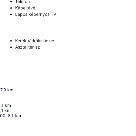
Telefon
Kábeltévé
Lapos képernyős TV
Kerékpárkölcsönzés
Asztalitenisz
7.9
km
.1
km
.1
km
600
:
8.1
km