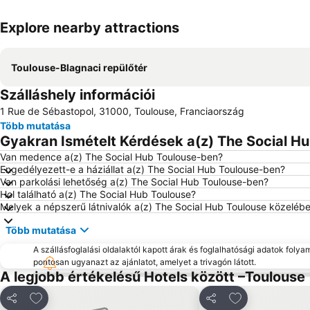
Explore nearby attractions
Toulouse-Blagnaci repülőtér
Szálláshely információi
1 Rue de Sébastopol, 31000, Toulouse, Franciaország
Több mutatása
Gyakran Ismételt Kérdések a(z) The Social Hu
Van medence a(z) The Social Hub Toulouse-ben?
Engedélyezett-e a háziállat a(z) The Social Hub Toulouse-ben?
Van parkolási lehetőség a(z) The Social Hub Toulouse-ben?
Hol található a(z) The Social Hub Toulouse?
Melyek a népszerű látnivalók a(z) The Social Hub Toulouse közeléb
Több mutatása
A szállásfoglalási oldalaktól kapott árak és foglalhatósági adatok folya
pontosan ugyanazt az ajánlatot, amelyet a trivagón látott.
A legjobb értékelésű Hotels között –Toulouse
Hozzáadás a kedvencekhez
Hozzáadás a k
Megosztás
Megosztás