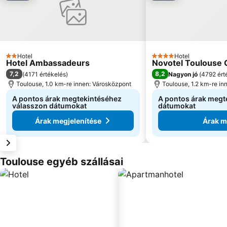
Hotel
Hotel
2 Kategória
4 Kategória
Hotel Ambassadeurs
Novotel Toulouse 
7,2
8,2
(
4171 értékelés
)
Nagyon jó
(
4792 ért
Toulouse, 1.0 km-re innen: Városközpont
Toulouse, 1.2 km-re in
A pontos árak megtekintéséhez
A pontos árak megt
válasszon dátumokat
dátumokat
Árak megjelenítése
Árak m
Toulouse egyéb szállásai