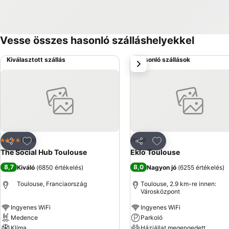
Vesse összes hasonló szálláshelyekkel
Kiválasztott szállás
Hasonló szállások
következő
Hozzáadás a kedvencekhez
Hozzáadás a kedve
Hotel
Hotel
4 Kategória
Megosztás
Megosztás
The Social Hub Toulouse
Eklo Toulouse
8,7
8,0
Kiváló
(
6850 értékelés
)
Nagyon jó
(
6255 értékelés
)
Toulouse, Franciaország
Toulouse, 2.9 km-re innen:
Városközpont
Ingyenes WiFi
Ingyenes WiFi
Medence
Parkoló
Klíma
Háziállat megengedett