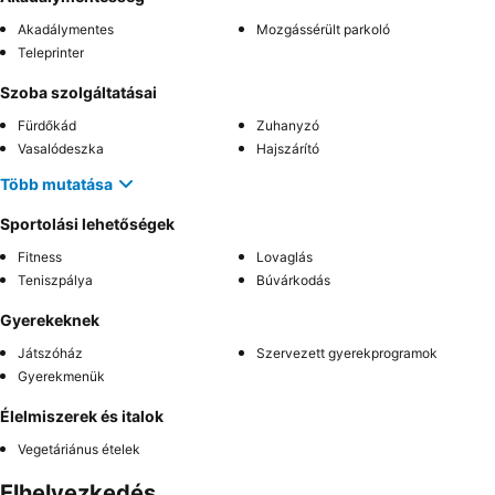
Akadálymentes
Mozgássérült parkoló
Teleprinter
Szoba szolgáltatásai
Fürdőkád
Zuhanyzó
Vasalódeszka
Hajszárító
Több mutatása
Sportolási lehetőségek
Fitness
Lovaglás
Teniszpálya
Búvárkodás
Gyerekeknek
Játszóház
Szervezett gyerekprogramok
Gyerekmenük
Élelmiszerek és italok
Vegetáriánus ételek
Elhelyezkedés