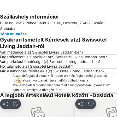
Szálláshely információi
Nagy méretű térkép
Building, 2652 Prince Saud Al Faisal, Dzsidda, 23422, Szaúd-
Arábiában
Több mutatása
Gyakran Ismételt Kérdések a(z) Swissotel
Living Jeddah-ról
Van medence a(z) Swissotel Living Jeddah-ben?
Engedélyezett-e a háziállat a(z) Swissotel Living Jeddah-ben?
Van parkolási lehetőség a(z) Swissotel Living Jeddah-ben?
Hol található a(z) Swissotel Living Jeddah?
Mik a lemondási feltételek a(z) Swissotel Living Jeddah-ben?
A szállásfoglalási oldalaktól kapott árak és foglalhatósági adatok
folyamatosan változnak. Emiatt előfordulhat, hogy a
szállásfoglalási oldalon már nem találja meg pontosan ugyanazt az
ajánlatot, amelyet a trivagón látott.
A legjobb értékelésű Hotels között –Dzsidda
Megosztás
Hozzáadás a kedvencekhez
Megosztás
Hozzáadás a