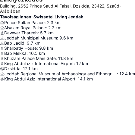
Building, 2652 Prince Saud Al Faisal, Dzsidda, 23422, Szaúd-
Arábiában
Távolság innen: Swissotel Living Jeddah
Prince Sultan Palace
:
2.3
km
Alsalam Royal Palace
:
2.7
km
Dawwar Thareeh
:
5.7
km
Jeddah Municipal Museum
:
9.6
km
Bab Jadid
:
9.7
km
Sharbatly House
:
9.8
km
Bab Mekka
:
10.5
km
Khuzam Palace Main Gate
:
11.8
km
King Abdulaziz International Airport
:
12
km
Dzsidda
:
12.1
km
Jeddah Regional Museum of Archaeology and Ethnography
:
12.4
km
King Abdul Aziz International Airport
:
14.1
km