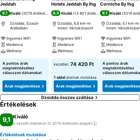
Jeddah
Hotels Jeddah By Ihg
Corniche By Ihg
9,1
8,5
9,1
Kiváló
(
3076 értékelés
)
Kiváló
(
13 801 értékelés
)
Kiváló
(
3016 érté
Dzsidda, Szaúd-
Dzsidda, 6.6 km-re
Dzsidda, 5.1 km-re
Arábiában
innen: Városközpont
innen: Városközpon
Ingyenes WiFi
Ingyenes WiFi
Ingyenes WiFi
Medence
Medence
Medence
Wellness
Wellness
Wellness
A pontos árak
74 420 Ft
A pontos árak
kezdőár:
megtekintéséhez
megtekintéséhez
válasszon dátumokat
válasszon dátumoka
1 oldal
árainak mutatása
Árak megjelenítése
Árak megjelenítése
Árak megjelenítése
Dzsidda összes szállása
Értékelések
Kiváló
9,1
a vezető oldalakon írt 3076 értékelés
alapján
Értékelések mutatása