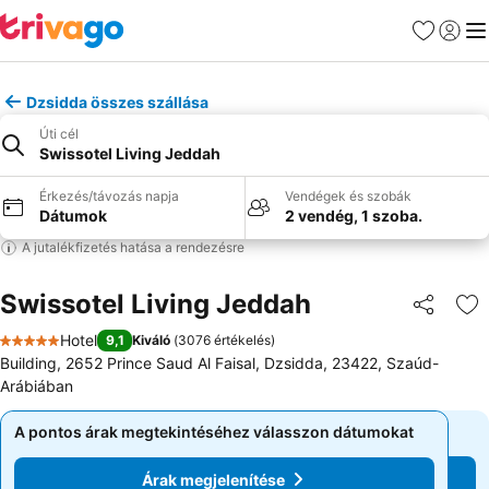
Kedvencek
Bejelen
Me
Dzsidda összes szállása
Úti cél
Swissotel Living Jeddah
Érkezés/távozás napja
Vendégek és szobák
Dátumok
2 vendég, 1 szoba.
A jutalékfizetés hatása a rendezésre
Swissotel Living Jeddah
Megosztá
Ho
Hotel
9,1
Kiváló
(
3076 értékelés
)
5 Kategória
Building, 2652 Prince Saud Al Faisal, Dzsidda, 23422, Szaúd-
Arábiában
A pontos árak megtekintéséhez válasszon dátumokat
A pontos árak megtekintéséhez válasszon dátumokat
Árak megjelenítése
Árak megjelenítése