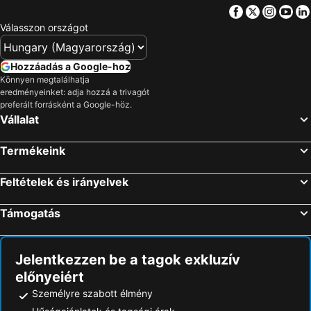
Facebook
Twitter
Insta
Yo
Válasszon országot
Hozzáadás a Google-hoz
Könnyen megtalálhatja
eredményeinket: adja hozzá a trivagót
preferált forrásként a Google-höz.
Vállalat
Termékeink
Feltételek és irányelvek
Támogatás
Jelentkezzen be a tagok exkluzív
előnyeiért
Személyre szabott élmény