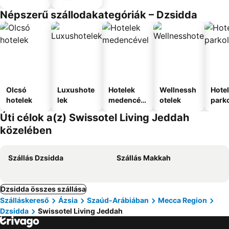
Népszerű szállodakategóriák – Dzsidda
Olcsó
Luxushote
Hotelek
Wellnessh
Hote
hotelek
lek
medencév
otelek
park
el
Úti célok a(z) Swissotel Living Jeddah
közelében
Szállás Dzsidda
Szállás Makkah
Dzsidda összes szállása
Szálláskereső
Ázsia
Szaúd-Arábiában
Mecca Region
Dzsidda
Swissotel Living Jeddah