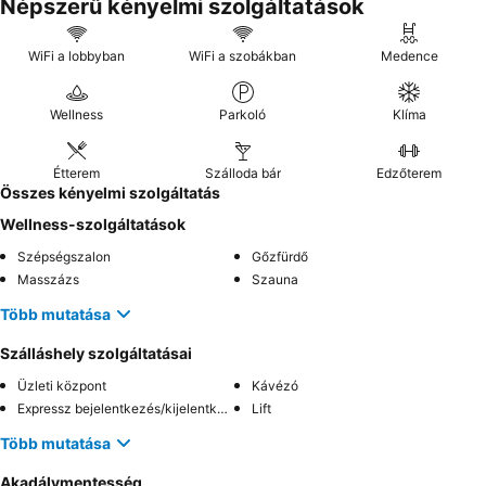
Népszerű kényelmi szolgáltatások
WiFi a lobbyban
WiFi a szobákban
Medence
Wellness
Parkoló
Klíma
Étterem
Szálloda bár
Edzőterem
Összes kényelmi szolgáltatás
Wellness-szolgáltatások
Szépségszalon
Gőzfürdő
Masszázs
Szauna
Több mutatása
Szálláshely szolgáltatásai
Üzleti központ
Kávézó
Expressz bejelentkezés/kijelentkezés
Lift
Több mutatása
Akadálymentesség