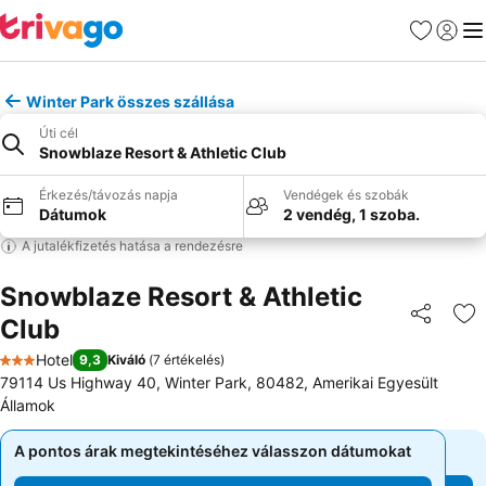
Kedvencek
Bejelen
Me
Winter Park összes szállása
Úti cél
Snowblaze Resort & Athletic Club
Érkezés/távozás napja
Vendégek és szobák
Dátumok
2 vendég, 1 szoba.
A jutalékfizetés hatása a rendezésre
Snowblaze Resort & Athletic
Club
Megosztá
Ho
Hotel
9,3
Kiváló
(
7 értékelés
)
3 Kategória
79114 Us Highway 40, Winter Park, 80482, Amerikai Egyesült
Államok
A pontos árak megtekintéséhez válasszon dátumokat
A pontos árak megtekintéséhez válasszon dátumokat