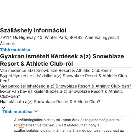
Szálláshely információi
Nagy méretű térkép
79114 Us Highway 40, Winter Park, 80482, Amerikai Egyesült
Államok
Több mutatása
Gyakran Ismételt Kérdések a(z) Snowblaze
Resort & Athletic Club-ról
Van medence a(z) Snowblaze Resort & Athletic Club-ben?
Engedélyezett-e a háziállat a(z) Snowblaze Resort & Athletic Club-
ben?
Van parkolási lehetőség a(z) Snowblaze Resort & Athletic Club-ben?
Mikor van be- és kijelentkezés a(z) Snowblaze Resort & Athletic
Club-ben?
Hol található a(z) Snowblaze Resort & Athletic Club?
Több mutatása
A szállásfoglalási oldalaktól kapott árak és foglalhatósági adatok
folyamatosan változnak. Emiatt előfordulhat, hogy a
szállásfoglalási oldalon már nem találja meg pontosan ugyanazt az