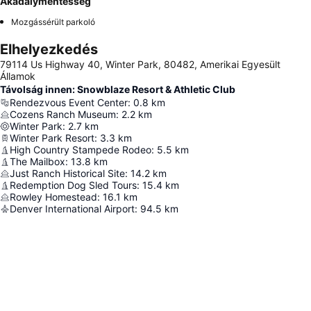
Akadálymentesség
Mozgássérült parkoló
Elhelyezkedés
79114 Us Highway 40, Winter Park, 80482, Amerikai Egyesült
Államok
Távolság innen: Snowblaze Resort & Athletic Club
Rendezvous Event Center
:
0.8
km
Cozens Ranch Museum
:
2.2
km
Winter Park
:
2.7
km
Winter Park Resort
:
3.3
km
High Country Stampede Rodeo
:
5.5
km
The Mailbox
:
13.8
km
Just Ranch Historical Site
:
14.2
km
Redemption Dog Sled Tours
:
15.4
km
Rowley Homestead
:
16.1
km
Denver International Airport
:
94.5
km