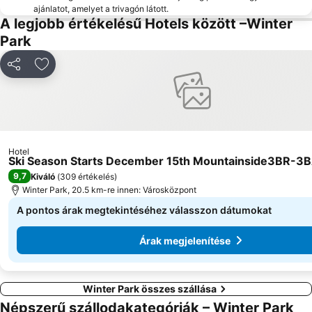
ajánlatot, amelyet a trivagón látott.
A legjobb értékelésű Hotels között –Winter
Park
Megosztás
Hozzáadás a kedvencekhez
Hotel
Ski Season Starts December 15th Mountainside3BR-3B
9,7
Kiváló
(
309 értékelés
)
Winter Park, 20.5 km-re innen: Városközpont
A pontos árak megtekintéséhez válasszon dátumokat
Árak megjelenítése
Winter Park összes szállása
Népszerű szállodakategóriák – Winter Park