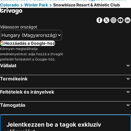
Colorado
Winter Park
Snowblaze Resort & Athletic Club
Facebook
Twitter
Insta
Yo
Válasszon országot
Hozzáadás a Google-hoz
Könnyen megtalálhatja
eredményeinket: adja hozzá a trivagót
preferált forrásként a Google-höz.
Vállalat
Termékeink
Feltételek és irányelvek
Támogatás
Jelentkezzen be a tagok exkluzív