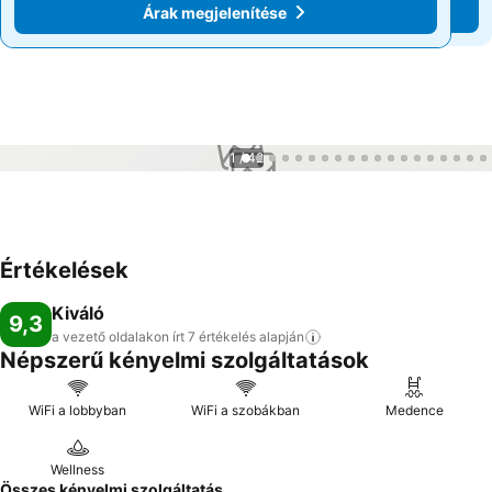
Árak megjelenítése
Árak megjelenítése
1 / 42
Értékelések
Kiváló
9,3
a vezető oldalakon írt 7 értékelés
alapján
Népszerű kényelmi szolgáltatások
WiFi a lobbyban
WiFi a szobákban
Medence
Wellness
Összes kényelmi szolgáltatás