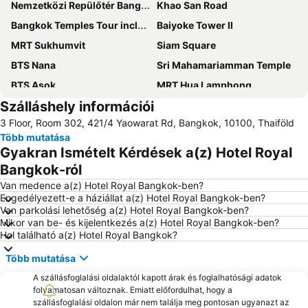
Nemzetközi Repülőtér Bangkok Suvarnabhumi
Khao San Road
Bangkok Temples Tour including reclining Buddha at Wat Pho
Baiyoke Tower II
MRT Sukhumvit
Siam Square
BTS Nana
Sri Mahamariamman Temple
BTS Asok
MRT Hua Lamphong
Szálláshely információi
Bangkok Art and Culture Centre BACC
Patpong
3 Floor, Room 302, 421/4 Yaowarat Rd, Bangkok, 10100, Thaiföld
MRT Lumphini
THAILAND BESTBUYS
Több mutatása
MBK Center
MRT Sam Yan
Gyakran Ismételt Kérdések a(z) Hotel Royal
Siam Paragon
MRT Si Lom
Bangkok-ról
MRT Lat Phrao
BTS On Nut
Van medence a(z) Hotel Royal Bangkok-ben?
Engedélyezett-e a háziállat a(z) Hotel Royal Bangkok-ben?
Van parkolási lehetőség a(z) Hotel Royal Bangkok-ben?
Mikor van be- és kijelentkezés a(z) Hotel Royal Bangkok-ben?
Hol található a(z) Hotel Royal Bangkok?
Több mutatása
A szállásfoglalási oldalaktól kapott árak és foglalhatósági adatok
folyamatosan változnak. Emiatt előfordulhat, hogy a
szállásfoglalási oldalon már nem találja meg pontosan ugyanazt az