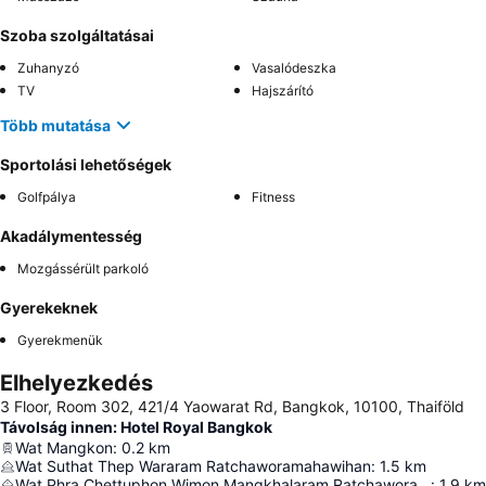
Szoba szolgáltatásai
Zuhanyzó
Vasalódeszka
TV
Hajszárító
Több mutatása
Sportolási lehetőségek
Golfpálya
Fitness
Akadálymentesség
Mozgássérült parkoló
Gyerekeknek
Gyerekmenük
Elhelyezkedés
3 Floor, Room 302, 421/4 Yaowarat Rd, Bangkok, 10100, Thaiföld
Távolság innen: Hotel Royal Bangkok
Wat Mangkon
:
0.2
km
Wat Suthat Thep Wararam Ratchaworamahawihan
:
1.5
km
Wat Phra Chettuphon Wimon Mangkhalaram Ratchaworamahawihan
:
1.9
km