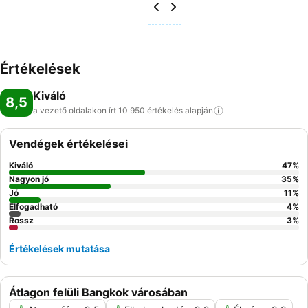
Értékelések
Kiváló
8,5
a vezető oldalakon írt 10 950 értékelés
alapján
Vendégek értékelései
Kiváló
47
%
Nagyon jó
35
%
Jó
11
%
Elfogadható
4
%
Rossz
3
%
Értékelések mutatása
Átlagon felüli Bangkok városában