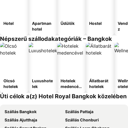
Hotel
Apartman
Üdülők
Hostel
Vend
hotel
z
Népszerű szállodakategóriák – Bangkok
Olcsó
Luxushote
Hotelek
Állatbarát
Well
hotelek
lek
medencév
hotelek
otele
el
Úti célok a(z) Hotel Royal Bangkok közelében
Szállás Bangkok
Szállás Pattaja
Szállás Ajutthaja
Szállás Chonburi