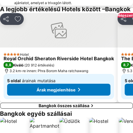
ajánlatot, amelyet a trivagón látott.
A legjobb értékelésű Hotels között –Bangkok
Népszerű
Megosztás
Hozzáadás a kedvencekhez
Megos
Hotel
5 Kategória
5 Kat
Royal Orchid Sheraton Riverside Hotel Bangkok
The 
8,8
8,7
Kiváló
(
20 912 értékelés
)
K
3.2 km-re innen: Phra Borom Maha ratchawang
5.3
5 oldal
árainak mutatása
5 ol
Kezdőár:
Kezd
Árak megjelenítése
42 837 Ft
22
Bangkok összes szállása
Bangkok egyéb szállásai