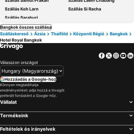
Szállás Samut Prakan
Szállás Laem Chabang
Szállás Koh Larn
Szállás Si Racha
Szállás Saraburi
Bangkok összes szállása
Szálláskereső
Ázsia
Thaiföld
Központi Régió
Bangkok
Hotel Royal Bangkok
Facebook
Twitter
Insta
Yo
Válasszon országot
Hozzáadás a Google-hoz
Könnyen megtalálhatja
eredményeinket: adja hozzá a trivagót
preferált forrásként a Google-höz.
Vállalat
Termékeink
Feltételek és irányelvek