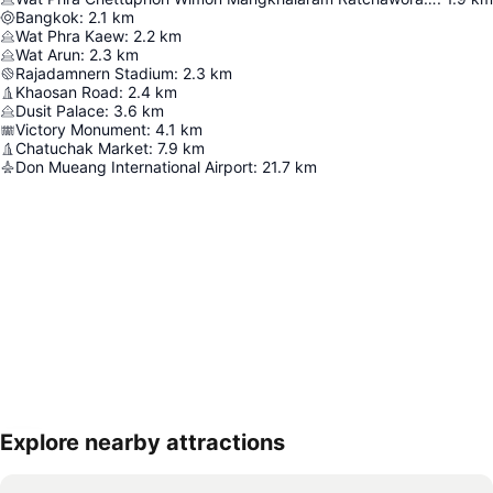
Bangkok
:
2.1
km
Wat Phra Kaew
:
2.2
km
Wat Arun
:
2.3
km
Rajadamnern Stadium
:
2.3
km
Khaosan Road
:
2.4
km
Dusit Palace
:
3.6
km
Victory Monument
:
4.1
km
Chatuchak Market
:
7.9
km
Don Mueang International Airport
:
21.7
km
Explore nearby attractions
Nagy méretű térkép