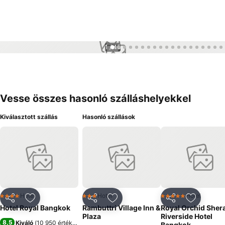
1 / 45
Vesse összes hasonló szálláshelyekkel
Kiválasztott szállás
Hasonló szállások
Hotel
Hotel
Hotel
4 Kategória
3 Kategória
5 Kategória
Megosztás
Hozzáadás a kedvencekhez
Megosztás
Hozzáadás a kedvencekhez
Megosztás
Hozzáad
Hotel Royal Bangkok
Rambuttri Village Inn &
Royal Orchid Sher
Plaza
Riverside Hotel
8,5
Kiváló
(
10 950 értékelés
)
Bangkok