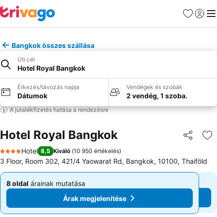
Kedvencek
Bejelen
Me
Bangkok összes szállása
Úti cél
Hotel Royal Bangkok
Érkezés/távozás napja
Vendégek és szobák
Dátumok
2 vendég, 1 szoba.
A jutalékfizetés hatása a rendezésre
Hotel Royal Bangkok
Megosztá
Ho
Hotel
8,5
Kiváló
(
10 950 értékelés
)
4 Kategória
3 Floor, Room 302, 421/4 Yaowarat Rd, Bangkok, 10100, Thaiföld
8 oldal
árainak mutatása
8 oldal
árainak mutatása
Kezdőár:
Kezdőár:
Árak megjelenítése
Árak megjelenítése
11 650 Ft
11 650 Ft