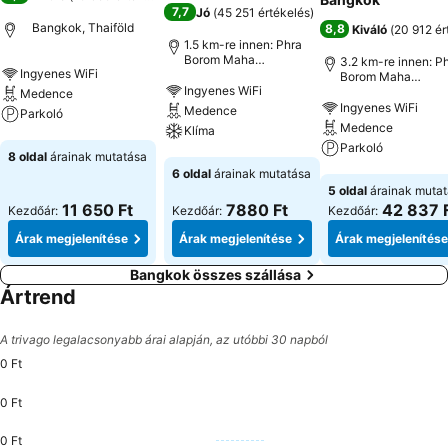
7,7
Jó
(
45 251 értékelés
)
Bangkok, Thaiföld
8,8
Kiváló
(
20 912 ér
1.5 km-re innen: Phra
Borom Maha
3.2 km-re innen: P
Ingyenes WiFi
ratchawang
Borom Maha
Ingyenes WiFi
ratchawang
Medence
Ingyenes WiFi
Medence
Parkoló
Medence
Klíma
Parkoló
Árak megjelenítése
8 oldal
árainak mutatása
Árak megjelenítése
6 oldal
árainak mutatása
Árak megjeleníté
5 oldal
árainak muta
11 650 Ft
7880 Ft
42 837 
Kezdőár:
Kezdőár:
Kezdőár:
Árak megjelenítése
Árak megjelenítése
Árak megjelenítése
Bangkok összes szállása
Ártrend
A trivago legalacsonyabb árai alapján, az utóbbi 30 napból
0 Ft
0 Ft
0 Ft