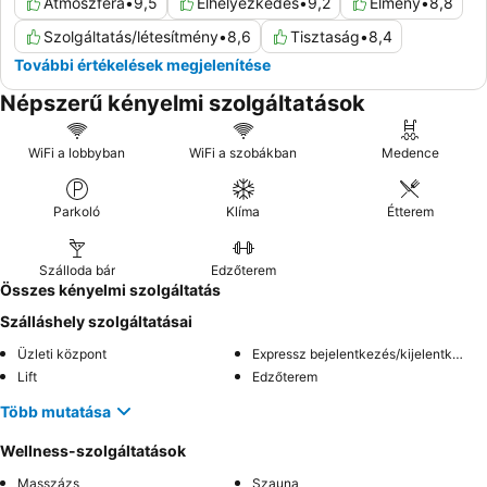
Atmoszféra
•
9,5
Elhelyezkedés
•
9,2
Élmény
•
8,8
Szolgáltatás/létesítmény
•
8,6
Tisztaság
•
8,4
További értékelések megjelenítése
Népszerű kényelmi szolgáltatások
WiFi a lobbyban
WiFi a szobákban
Medence
Parkoló
Klíma
Étterem
Szálloda bár
Edzőterem
Összes kényelmi szolgáltatás
Szálláshely szolgáltatásai
Üzleti központ
Expressz bejelentkezés/kijelentkezés
Lift
Edzőterem
Több mutatása
Wellness-szolgáltatások
Masszázs
Szauna