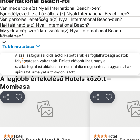
International Beach-ról
Van medence a(z) Nyali International Beach-ben?
Engedélyezett-e a háziállat a(z) Nyali International Beach-ben?
Van parkolási lehetőség a(z) Nyali International Beach-ben?
Hol található a(z) Nyali International Beach?
Melyek a népszerű látnivalók a(z) Nyali International Beach
közelében?
Több mutatása
A szállásfoglalási oldalaktól kapott árak és foglalhatósági adatok
folyamatosan változnak. Emiatt előfordulhat, hogy a
szállásfoglalási oldalon már nem találja meg pontosan ugyanazt az
ajánlatot, amelyet a trivagón látott.
A legjobb értékelésű Hotels között –
Mombasa
Megosztás
Hozzáadás a kedvencekhez
Megosztás
Hozzáadás a
Hotel
Hotel
3 Kategória
4 Kategória