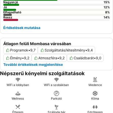
Nagyon jó
15
%
Jó
12
%
Elfogadható
8
%
Rossz
14
%
Értékelések mutatása
Átlagon felüli Mombasa városában
Programok
•
9,7
Szolgáltatás/létesítmény
•
9,4
Élmény
•
9,2
Atmoszféra
•
9,2
Családbarát
•
9,0
További értékelések megjelenítése
Népszerű kényelmi szolgáltatások
WiFi a lobbyban
WiFi a szobákban
Medence
Wellness
Parkoló
Klíma
Étterem
Szálloda bár
Edzőterem