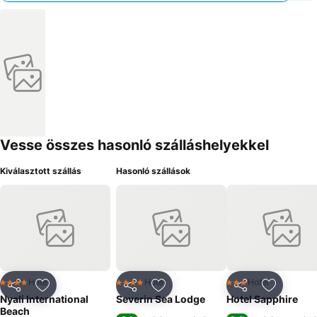
Vesse összes hasonló szálláshelyekkel
Kiválasztott szállás
Hasonló szállások
Hotel
Hotel
Hotel
4 Kategória
4 Kategória
3 Kategória
Megosztás
Hozzáadás a kedvencekhez
Megosztás
Hozzáadás a kedvencekhez
Megosztás
Hozzáad
Nyali International
Severin Sea Lodge
Hotel Sapphire
Beach