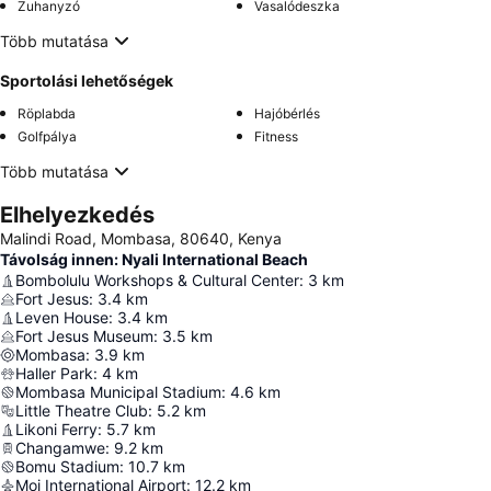
Zuhanyzó
Vasalódeszka
Több mutatása
Sportolási lehetőségek
Röplabda
Hajóbérlés
Golfpálya
Fitness
Több mutatása
Elhelyezkedés
Malindi Road, Mombasa, 80640, Kenya
Távolság innen: Nyali International Beach
Bombolulu Workshops & Cultural Center
:
3
km
Fort Jesus
:
3.4
km
Leven House
:
3.4
km
Fort Jesus Museum
:
3.5
km
Mombasa
:
3.9
km
Haller Park
:
4
km
Mombasa Municipal Stadium
:
4.6
km
Little Theatre Club
:
5.2
km
Likoni Ferry
:
5.7
km
Changamwe
:
9.2
km
Bomu Stadium
:
10.7
km
Moi International Airport
:
12.2
km