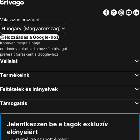
Facebook
Twitter
Insta
Yo
Válasszon országot
Hozzáadás a Google-hoz
Könnyen megtalálhatja
eredményeinket: adja hozzá a trivagót
preferált forrásként a Google-höz.
Vállalat
Termékeink
Feltételek és irányelvek
Támogatás
Jelentkezzen be a tagok exkluzív
előnyeiért
Személyre szabott élmény