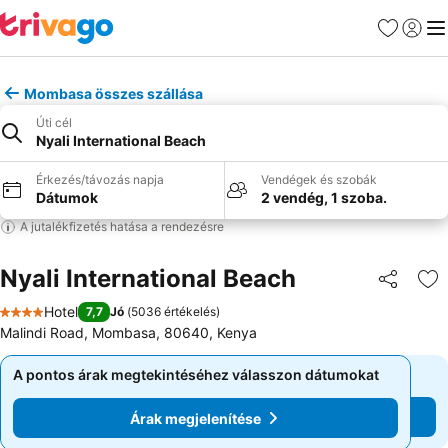
Kedvencek
Bejelen
Me
Mombasa összes szállása
Úti cél
Nyali International Beach
Érkezés/távozás napja
Vendégek és szobák
Dátumok
2 vendég, 1 szoba.
A jutalékfizetés hatása a rendezésre
Nyali International Beach
Megosztá
Ho
Hotel
7,7
Jó
(
5036 értékelés
)
4 Kategória
Malindi Road, Mombasa, 80640, Kenya
A pontos árak megtekintéséhez válasszon dátumokat
A pontos árak megtekintéséhez válasszon dátumokat
Árak megjelenítése
Árak megjelenítése