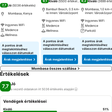
9,1
9,2
Kiváló
(
5500 értékelés
)
Kiváló
(
3699 érté
7,7
Jó
(
5036 értékelés
)
Bamburi Beach, 0.5 km-
Mombasa, 1.0 km-r
re innen: Városközpont
innen: Városközpon
Mombasa, Kenya
Ingyenes WiFi
Ingyenes WiFi
Ingyenes WiFi
Medence
Medence
Medence
Wellness
Parkoló
Wellness
Árak megjelenítése
Árak megjeleníté
A pontos árak
A pontos árak
Árak megjelenítése
megtekintéséhez
megtekintéséhez
A pontos árak
válasszon dátumokat
válasszon dátumoka
megtekintéséhez
válasszon dátumokat
Árak megjelenítése
Árak megjelenítése
Árak megjelenítése
Mombasa összes szállása
Értékelések
Jó
7,7
a vezető oldalakon írt 5036 értékelés
alapján
Vendégek értékelései
Kiváló
51
%