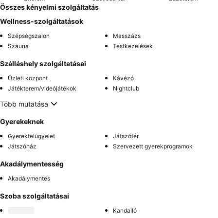
Összes kényelmi szolgáltatás
Wellness-szolgáltatások
Szépségszalon
Masszázs
Szauna
Testkezelések
Szálláshely szolgáltatásai
Üzleti központ
Kávézó
Játékterem/videójátékok
Nightclub
Több mutatása
Gyerekeknek
Gyerekfelügyelet
Játszótér
Játszóház
Szervezett gyerekprogramok
Akadálymentesség
Akadálymentes
Szoba szolgáltatásai
Kandalló