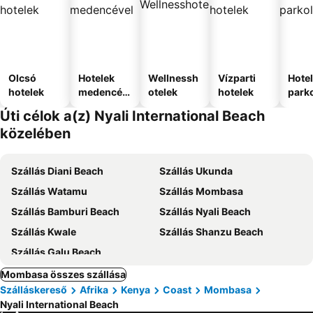
Olcsó
Hotelek
Wellnessh
Vízparti
Hote
hotelek
medencév
otelek
hotelek
park
el
Úti célok a(z) Nyali International Beach
közelében
Szállás Diani Beach
Szállás Ukunda
Szállás Watamu
Szállás Mombasa
Szállás Bamburi Beach
Szállás Nyali Beach
Szállás Kwale
Szállás Shanzu Beach
Szállás Galu Beach
Mombasa összes szállása
Szálláskereső
Afrika
Kenya
Coast
Mombasa
Nyali International Beach