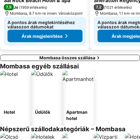
Sai Rock Beach Hotel & Spa
Sheratton Regency
7,5
7,2
Jó
(
1959 értékelés
)
(
1021 értékelés
)
Mombasa, 8.7 km-re innen: Városközpont
Mombasa, 1.1 km-re in
A pontos árak megtekintéséhez
A pontos árak megt
válasszon dátumokat
válasszon dátumok
Árak megjelenítése
Árak megjele
Mombasa összes szállása
Mombasa egyéb szállásai
Hotel
Üdülők
Apartman
hotel
Népszerű szállodakategóriák – Mombasa