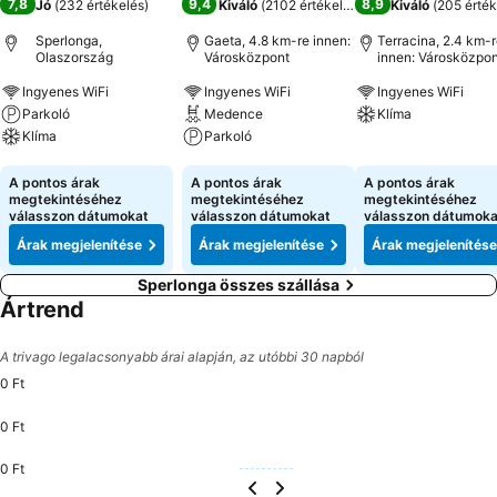
7,8
9,4
8,9
Jó
(
232 értékelés
)
Kiváló
(
2102 értékelés
)
Kiváló
(
205 érték
Sperlonga,
Gaeta, 4.8 km-re innen:
Terracina, 2.4 km-
Olaszország
Városközpont
innen: Városközpon
Ingyenes WiFi
Ingyenes WiFi
Ingyenes WiFi
Parkoló
Medence
Klíma
Klíma
Parkoló
Árak megjeleníté
Árak megjelenítése
Árak megjelenítése
A pontos árak
A pontos árak
A pontos árak
megtekintéséhez
megtekintéséhez
megtekintéséhez
válasszon dátumokat
válasszon dátumokat
válasszon dátumoka
Árak megjelenítése
Árak megjelenítése
Árak megjelenítése
Sperlonga összes szállása
Ártrend
A trivago legalacsonyabb árai alapján, az utóbbi 30 napból
0 Ft
0 Ft
0 Ft