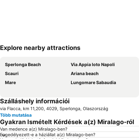
Explore nearby attractions
Nagy méretű térkép
Sperlonga Beach
Via Appia loto Napoli
Scauri
Ariana beach
Mare
Lungomare Sabaudia
Szálláshely információi
via Flacca, km 11,200, 4029, Sperlonga, Olaszország
Több mutatása
Gyakran Ismételt Kérdések a(z) Miralago-ról
Van medence a(z) Miralago-ben?
Engedélyezett-e a háziállat a(z) Miralago-ben?