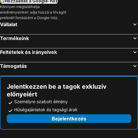
Hozzáadás a Google-hoz
Könnyen megtalálhatja
eredményeinket: adja hozzá a trivagót
preferált forrásként a Google-höz.
Vállalat
Termékeink
Feltételek és irányelvek
Támogatás
Jelentkezzen be a tagok exkluzív
előnyeiért
Személyre szabott élmény
Hűségajánlatok és tagsági árak
Bejelentkezés