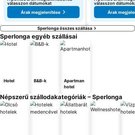
válasszon dátumokat
válasszon dátumok
Árak megjelenítése
Árak megjele
Sperlonga összes szállása
Sperlonga egyéb szállásai
Hotel
B&B-k
Apartman
hotel
Népszerű szállodakategóriák – Sperlonga