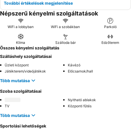
További értékelések megjelenítése
Népszerű kényelmi szolgáltatások
WiFi a lobbyban
WiFi a szobákban
Parkoló
Klíma
Szálloda bár
Edzőterem
Összes kényelmi szolgáltatás
Szálláshely szolgáltatásai
Üzleti központ
Kávézó
Játékterem/videójátékok
Előcsarnok/hall
Több mutatása
Szoba szolgáltatásai
Nyitható ablakok
TV
Központi fűtés
Több mutatása
Sportolási lehetőségek