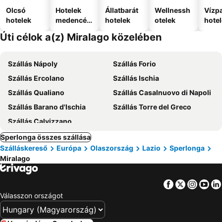
Olcsó
Hotelek
Állatbarát
Wellnessh
Vízpa
hotelek
medencév
hotelek
otelek
hote
el
Úti célok a(z) Miralago közelében
Szállás Nápoly
Szállás Forio
Szállás Ercolano
Szállás Ischia
Szállás Qualiano
Szállás Casalnuovo di Napoli
Szállás Barano d'Ischia
Szállás Torre del Greco
Szállás Calvizzano
Sperlonga összes szállása
Szálláskereső
Európa
Olaszország
Lazio
Sperlonga
Miralago
Facebook
Twitter
Insta
Yo
Válasszon országot