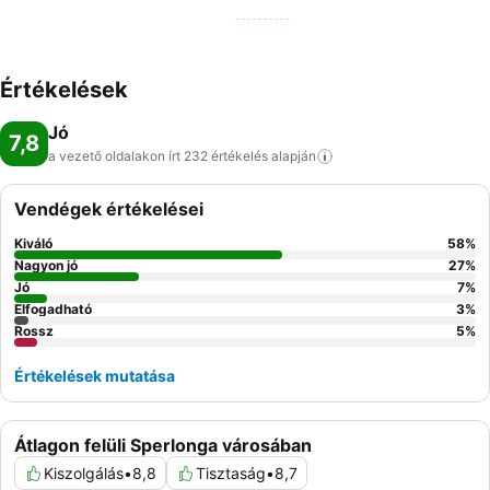
Értékelések
Jó
7,8
a vezető oldalakon írt 232 értékelés
alapján
Vendégek értékelései
Kiváló
58
%
Nagyon jó
27
%
Jó
7
%
Elfogadható
3
%
Rossz
5
%
Értékelések mutatása
Átlagon felüli Sperlonga városában
Kiszolgálás
•
8,8
Tisztaság
•
8,7