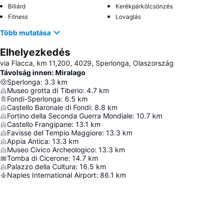
Biliárd
Kerékpárkölcsönzés
Fitness
Lovaglás
Több mutatása
Elhelyezkedés
via Flacca, km 11,200, 4029, Sperlonga, Olaszország
Távolság innen: Miralago
Sperlonga
:
3.3
km
Museo grotta di Tiberio
:
4.7
km
Fondi-Sperlonga
:
6.5
km
Castello Baronale di Fondi
:
8.8
km
Fortino della Seconda Guerra Mondiale
:
10.7
km
Castello Frangipane
:
13.1
km
Favisse del Tempio Maggiore
:
13.3
km
Appia Antica
:
13.3
km
Museo Civico Archeologico
:
13.3
km
Tomba di Cicerone
:
14.7
km
Palazzo della Cultura
:
16.5
km
Naples International Airport
:
86.1
km