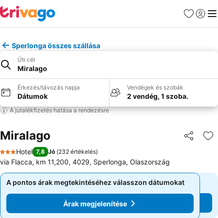
Kedvencek
Bejelen
Me
Sperlonga összes szállása
Úti cél
Miralago
Érkezés/távozás napja
Vendégek és szobák
Dátumok
2 vendég, 1 szoba.
A jutalékfizetés hatása a rendezésre
Miralago
Megosztá
Ho
Hotel
7,8
Jó
(
232 értékelés
)
3 Kategória
via Flacca, km 11,200, 4029, Sperlonga, Olaszország
A pontos árak megtekintéséhez válasszon dátumokat
A pontos árak megtekintéséhez válasszon dátumokat
Árak megjelenítése
Árak megjelenítése