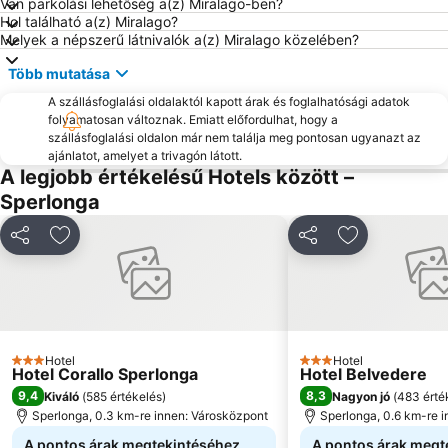
Van parkolási lehetőség a(z) Miralago-ben?
Hol található a(z) Miralago?
Melyek a népszerű látnivalók a(z) Miralago közelében?
Több mutatása
A szállásfoglalási oldalaktól kapott árak és foglalhatósági adatok
folyamatosan változnak. Emiatt előfordulhat, hogy a
szállásfoglalási oldalon már nem találja meg pontosan ugyanazt az
ajánlatot, amelyet a trivagón látott.
A legjobb értékelésű Hotels között –
Sperlonga
Megosztás
Hozzáadás a kedvencekhez
Megosztás
Hozzáadás a
Hotel
Hotel
3 Kategória
3 Kategória
Hotel Corallo Sperlonga
Hotel Belvedere
9,4
8,3
Kiváló
(
585 értékelés
)
Nagyon jó
(
483 érté
Sperlonga, 0.3 km-re innen: Városközpont
Sperlonga, 0.6 km-re 
A pontos árak megtekintéséhez
A pontos árak megt