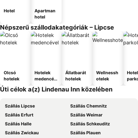
Hotel
Apartman
hotel
Népszerű szállodakategóriák – Lipcse
Olcsó
Hotelek
Állatbarát
Wellnessh
Hote
hotelek
medencév
hotelek
otelek
park
el
Úti célok a(z) Lindenau Inn közelében
Szállás Lipcse
Szállás Chemnitz
Szállás Erfurt
Szállás Weimar
Szállás Halle
Szállás Schkeuditz
Szállás Zwickau
Szállás Plauen