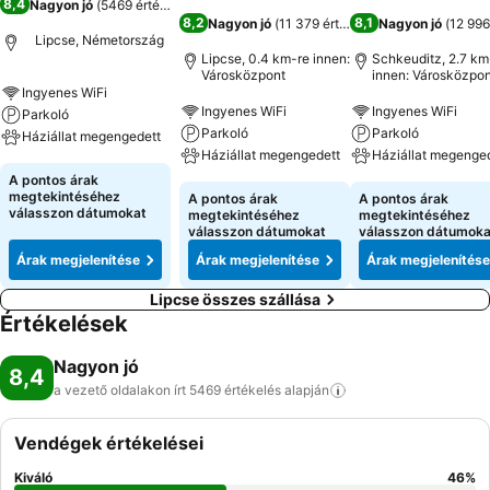
8,4
Nagyon jó
(
5469 értékelés
)
8,2
8,1
Nagyon jó
(
11 379 értékelés
Nagyon jó
)
(
12 996
Lipcse, Németország
Lipcse, 0.4 km-re innen:
Schkeuditz, 2.7 km
Városközpont
innen: Városközpon
Ingyenes WiFi
Ingyenes WiFi
Ingyenes WiFi
Parkoló
Parkoló
Parkoló
Háziállat megengedett
Háziállat megengedett
Háziállat megenge
A pontos árak
megtekintéséhez
A pontos árak
A pontos árak
válasszon dátumokat
megtekintéséhez
megtekintéséhez
válasszon dátumokat
válasszon dátumoka
Árak megjelenítése
Árak megjelenítése
Árak megjelenítése
Lipcse összes szállása
Értékelések
Nagyon jó
8,4
a vezető oldalakon írt 5469 értékelés
alapján
Vendégek értékelései
Kiváló
46
%