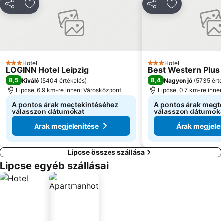
Megosztás
Hozzáadás a kedvencekhez
Megosztás
Hozzáadás a
Hotel
Hotel
3 Kategória
3 Kategória
LOGINN Hotel Leipzig
Best Western Plus 
8,5
8,4
Kiváló
(
5404 értékelés
)
Nagyon jó
(
5735 ért
Lipcse, 6.9 km-re innen: Városközpont
Lipcse, 0.7 km-re inne
A pontos árak megtekintéséhez
A pontos árak megt
válasszon dátumokat
válasszon dátumok
Árak megjelenítése
Árak megjele
Lipcse összes szállása
Lipcse egyéb szállásai