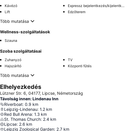
Kávézó
Expressz bejelentkezés/kijelentkezés
Lift
Edzőterem
Több mutatása
Wellness-szolgáltatások
Szauna
Szoba szolgáltatásai
Zuhanyzó
TV
Hajszárító
Központi fűtés
Több mutatása
Elhelyezkedés
Lützner Str. 6, 04177, Lipcse, Németország
Távolság innen: Lindenau Inn
Riverboat
:
0.9
km
Leipzig-Lindenau
:
1.2
km
Red Bull Arena
:
1.3
km
St. Thomas Church
:
2.4
km
Lipcse
:
2.6
km
Leipzig Zoological Garden
:
2.7
km