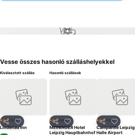
1 / 2
Vesse összes hasonló szálláshelyekkel
Kiválasztott szállás
Hasonló szállások
Hotel
Hotel
Hotel
3 Kategória
3 Kategória
3 Kategória
Megosztás
Hozzáadás a kedvencekhez
Megosztás
Hozzáadás a kedvencekhez
Megosztás
Hozzáad
Lindenau Inn
MEININGER Hotel
Campanile Leipzig
Leipzig Hauptbahnhof
Halle Airport