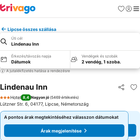
Kedvencek
Bejelen
Me
Lipcse összes szállása
Úti cél
Lindenau Inn
Érkezés/távozás napja
Vendégek és szobák
Dátumok
2 vendég, 1 szoba.
A jutalékfizetés hatása a rendezésre
Lindenau Inn
Megosztá
Ho
Hotel
8,4
Nagyon jó
(
5469 értékelés
)
3 Kategória
Lützner Str. 6, 04177, Lipcse, Németország
A pontos árak megtekintéséhez válasszon dátumokat
A pontos árak megtekintéséhez válasszon dátumokat
Árak megjelenítése
Árak megjelenítése