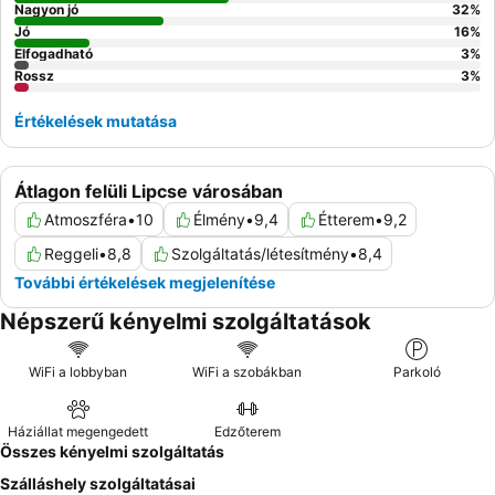
Nagyon jó
32
%
Jó
16
%
Elfogadható
3
%
Rossz
3
%
Értékelések mutatása
Átlagon felüli Lipcse városában
Atmoszféra
•
10
Élmény
•
9,4
Étterem
•
9,2
Reggeli
•
8,8
Szolgáltatás/létesítmény
•
8,4
További értékelések megjelenítése
Népszerű kényelmi szolgáltatások
WiFi a lobbyban
WiFi a szobákban
Parkoló
Háziállat megengedett
Edzőterem
Összes kényelmi szolgáltatás
Szálláshely szolgáltatásai