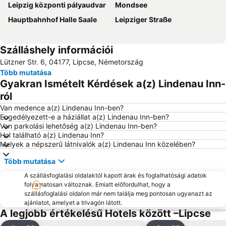
Leipzig központi pályaudvar
Mondsee
Hauptbahnhof Halle Saale
Leipziger Straße
Szálláshely információi
Lützner Str. 6, 04177, Lipcse, Németország
Több mutatása
Gyakran Ismételt Kérdések a(z) Lindenau Inn-
ról
Van medence a(z) Lindenau Inn-ben?
Engedélyezett-e a háziállat a(z) Lindenau Inn-ben?
Van parkolási lehetőség a(z) Lindenau Inn-ben?
Hol található a(z) Lindenau Inn?
Melyek a népszerű látnivalók a(z) Lindenau Inn közelében?
Több mutatása
A szállásfoglalási oldalaktól kapott árak és foglalhatósági adatok
folyamatosan változnak. Emiatt előfordulhat, hogy a
szállásfoglalási oldalon már nem találja meg pontosan ugyanazt az
ajánlatot, amelyet a trivagón látott.
A legjobb értékelésű Hotels között –Lipcse