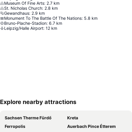
Museum Of Fine Arts
:
2.7
km
St. Nicholas Church
:
2.8
km
Gewandhaus
:
2.9
km
Monument To The Battle Of The Nations
:
5.8
km
Bruno-Plache-Stadion
:
6.7
km
Leipzig/Halle Airport
:
12
km
Explore nearby attractions
Nagy méretű térkép
Sachsen Therme Fürdő
Kreta
Ferropolis
Auerbach Pince Étterem