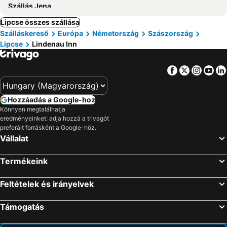
Szállás Jena
Lipcse összes szállása
Szálláskereső
Európa
Németország
Szászország
Lipcse
Lindenau Inn
Facebook
Twitter
Insta
Yo
Hozzáadás a Google-hoz
Könnyen megtalálhatja
eredményeinket: adja hozzá a trivagót
preferált forrásként a Google-höz.
Vállalat
Termékeink
Feltételek és irányelvek
Támogatás