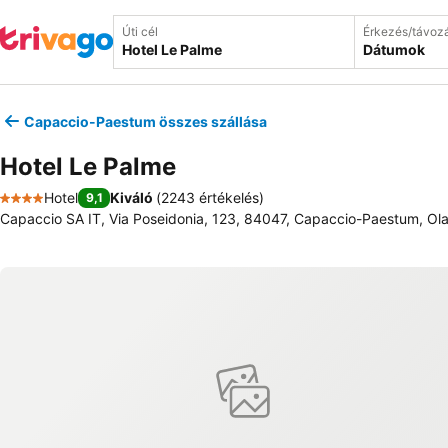
Úti cél
Érkezés/távoz
Dátumok
Capaccio-Paestum összes szállása
Hotel Le Palme
Hotel
Kiváló
(
2243 értékelés
)
9,1
4 Kategória
Capaccio SA IT, Via Poseidonia, 123, 84047, Capaccio-Paestum, Ol