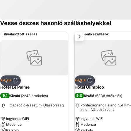
Vesse összes hasonló szálláshelyekkel
Kiválasztott szállás
Hasonló szállások
következő
Hozzáadás a kedvencekhez
Hozzáadás a kedve
Hotel
Hotel
4 Kategória
4 Kategória
Megosztás
Megosztás
Hotel Le Palme
Hotel Olimpico
9,1
9,0
Kiváló
(
2243 értékelés
)
Kiváló
(
5338 értékelés
)
Capaccio-Paestum, Olaszország
Pontecagnano Faiano, 5.4 km-
innen: Városközpont
Ingyenes WiFi
Ingyenes WiFi
Medence
Medence
Parkoló
Parkoló