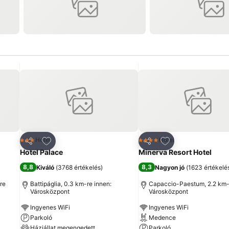
ncekhez
Hozzáadás a kedvencekhez
Hozzáadás a ked
Hotel
Hotel
3 Kategória
4 Kategória
Megosztás
Megosztás
Hotel Palace
Minerva Resort Hotel
8,8
8,3
Kiváló
(
3768 értékelés
)
Nagyon jó
(
1623 értékelé
re
Battipáglia, 0.3 km-re innen:
Capaccio-Paestum, 2.2 km-
Városközpont
Városközpont
Ingyenes WiFi
Ingyenes WiFi
Parkoló
Medence
Háziállat megengedett
Parkoló