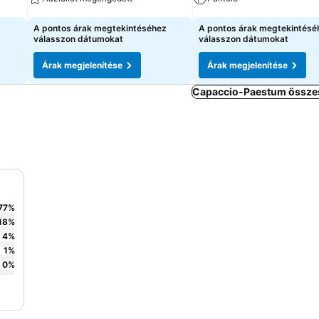
Árak megjelenítése
Árak megjelenítése
A pontos árak megtekintéséhez
A pontos árak megtekintésé
válasszon dátumokat
válasszon dátumokat
Árak megjelenítése
Árak megjelenítése
Capaccio-Paestum összes
77
%
18
%
4
%
1
%
0
%