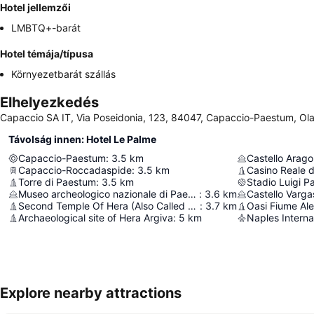
Hotel jellemzői
LMBTQ+-barát
Hotel témája/típusa
Környezetbarát szállás
Elhelyezkedés
Capaccio SA IT, Via Poseidonia, 123, 84047, Capaccio-Paestum, Ol
Távolság innen: Hotel Le Palme
Capaccio-Paestum
:
3.5
km
Castello Arago
Capaccio-Roccadaspide
:
3.5
km
Casino Reale d
Torre di Paestum
:
3.5
km
Stadio Luigi P
Museo archeologico nazionale di Paestum
:
3.6
km
Castello Varg
Second Temple Of Hera (Also Called Of Neptune Or Poseidon)
:
3.7
km
Oasi Fiume Al
Archaeological site of Hera Argiva
:
5
km
Naples Internat
Explore nearby attractions