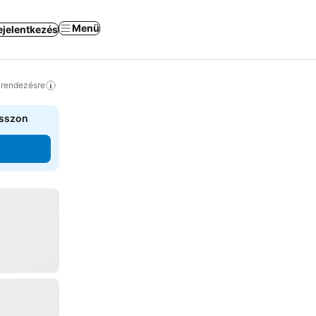
Menü
ejelentkezés
a rendezésre
asszon