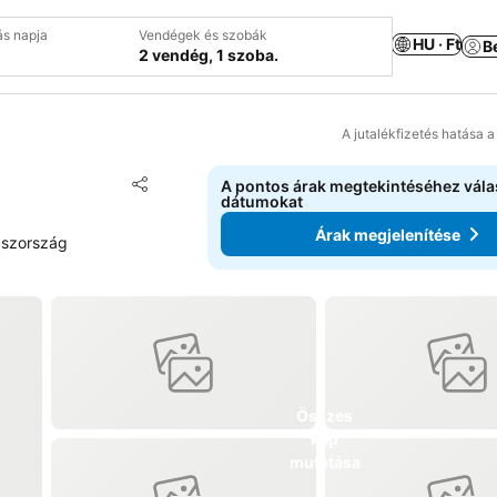
ás napja
Vendégek és szobák
HU · Ft
B
2 vendég, 1 szoba.
A jutalékfizetés hatása 
Hozzáadás a kedvencekhez
A pontos árak megtekintéséhez vál
Megosztás
dátumokat
Árak megjelenítése
aszország