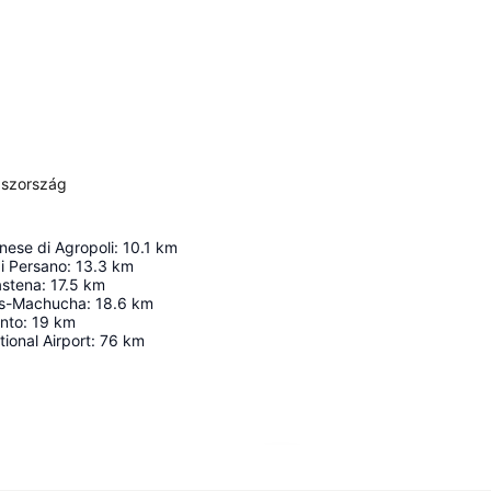
aszország
nese di Agropoli
:
10.1
km
i Persano
:
13.3
km
astena
:
17.5
km
as-Machucha
:
18.6
km
ento
:
19
km
ional Airport
:
76
km
Nagy méretű térkép