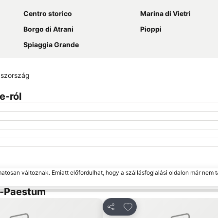
Centro storico
Marina di Vietri
Borgo di Atrani
Pioppi
Spiaggia Grande
aszország
e-ról
matosan változnak. Emiatt előfordulhat, hogy a szállásfoglalási oldalon már nem t
io-Paestum
s a kedvencekhez
Hozzáadás a kedvencekh
Megosztás