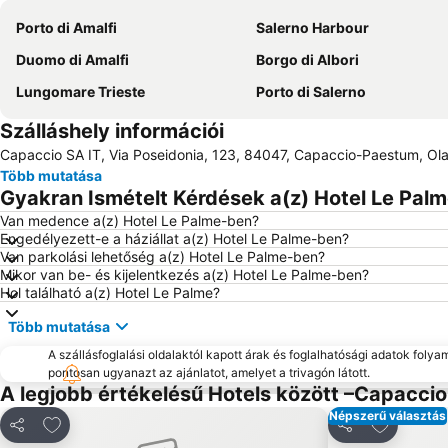
Porto di Amalfi
Salerno Harbour
Duomo di Amalfi
Borgo di Albori
Lungomare Trieste
Porto di Salerno
Szálláshely információi
Capaccio SA IT, Via Poseidonia, 123, 84047, Capaccio-Paestum, Ol
Több mutatása
Gyakran Ismételt Kérdések a(z) Hotel Le Palm
Van medence a(z) Hotel Le Palme-ben?
Engedélyezett-e a háziállat a(z) Hotel Le Palme-ben?
Van parkolási lehetőség a(z) Hotel Le Palme-ben?
Mikor van be- és kijelentkezés a(z) Hotel Le Palme-ben?
Hol található a(z) Hotel Le Palme?
Több mutatása
A szállásfoglalási oldalaktól kapott árak és foglalhatósági adatok folya
pontosan ugyanazt az ajánlatot, amelyet a trivagón látott.
A legjobb értékelésű Hotels között –Capacc
Népszerű választás
Hozzáadás a kedvencekhez
Hozzáadá
Megosztás
Megosztás