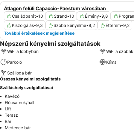
Átlagon felüli Capaccio-Paestum városában
Családbarát
•
10
Strand
•
10
Élmény
•
9,8
Progra
Kiszolgálás
•
9,3
Szoba kényelme
•
9,2
Étterem
•
9,2
További értékelések megjelenítése
Népszerű kényelmi szolgáltatások
WiFi a lobbyban
WiFi a szobá
Parkoló
Klíma
Szálloda bár
Összes kényelmi szolgáltatás
Szálláshely szolgáltatásai
Kávézó
Előcsarnok/hall
Lift
Terasz
Bár
Medence bár