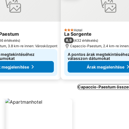
Hotel
3 Kategória
 Paestum
La Sorgente
6,9
36 értékelés
)
(
432 értékelés
)
um, 3.8 km-re innen: Városközpont
Capaccio-Paestum, 2.4 km-re innen
k megtekintéséhez
A pontos árak megtekintéséhe
tumokat
válasszon dátumokat
 megjelenítése
Árak megjelenítése
Capaccio-Paestum összes