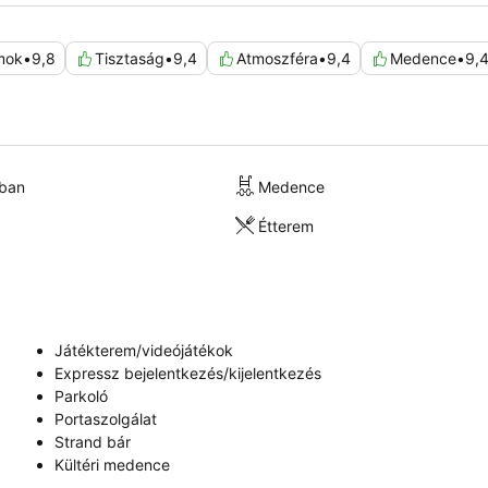
mok
•
9,8
Tisztaság
•
9,4
Atmoszféra
•
9,4
Medence
•
9,
kban
Medence
Étterem
Játékterem/videójátékok
Expressz bejelentkezés/kijelentkezés
Parkoló
Portaszolgálat
Strand bár
Kültéri medence