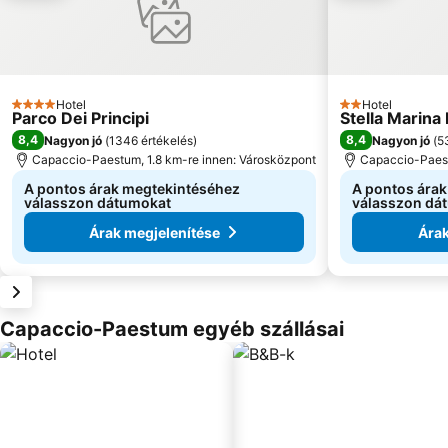
Hotel
Hotel
4 Kategória
2 Kategória
Parco Dei Principi
Stella Marina
8,4
8,4
Nagyon jó
(
1346 értékelés
)
Nagyon jó
(
5
Capaccio-Paestum, 1.8 km-re innen: Városközpont
Capaccio-Paest
A pontos árak megtekintéséhez
A pontos ára
válasszon dátumokat
válasszon dá
Árak megjelenítése
Árak
Capaccio-Paestum egyéb szállásai