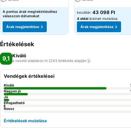
Árak megjelenítése
Árak megjelenítése
A pontos árak megtekintéséhez
43 098 Ft
kezdőár:
válasszon dátumokat
4 oldal
árainak mutatása
Árak megjelenítése
Árak megjelenítése
Értékelések
Kiváló
9,1
a vezető oldalakon írt 2243 értékelés
alapján
Vendégek értékelései
Kiváló
Nagyon jó
Jó
Elfogadható
Rossz
Értékelések mutatása