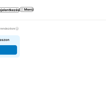
Menü
ejelentkezés
a rendezésre
asszon