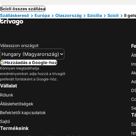
Scicli összes szállása
Szálláskereső
Európa
Olaszország
Szicília
Scicli
Il ge
Válasszon országot
Fe
Ál
Hozzáadás a Google-hoz
Im
Könnyen megtalálhatja
Ak
eredményeinket: adja hozzá a trivagót
preferált forrásként a Google-höz.
Ad
Vállalat
DS
Rólunk
Co
Álláslehetőségek
Se
Befektetői kapcsolatok
T
Sajtó
Sú
Termékeink
Is