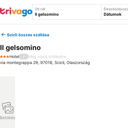
Úti cél
Érkezés/távoz
Dátumok
Scicli összes szállása
Il gelsomino
Hotel
Még nincs értékelve
/
3 Kategória
via montegrappa 29, 97018, Scicli, Olaszország
Betöltés