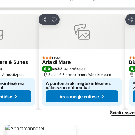
edvencekhez
Hozzáadás a kedvencekhez
Megosztás
Me
Hotel
3 Kategória
3 K
ere & Suites
Aria di Mare
B&
9,0
9,
s
)
Kiváló
(
41 értékelés
)
n: Városközpont
Scicli, 6.3 km-re innen: Városközpont
ekintéséhez
A pontos árak megtekintéséhez
A
at
válasszon dátumokat
v
nítése
Árak megjelenítése
Scicli össze