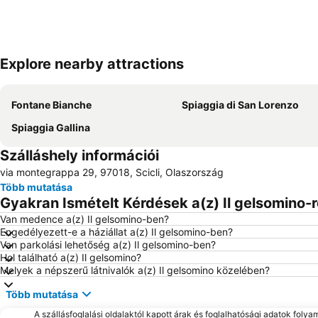
Explore nearby attractions
Fontane Bianche
Spiaggia di San Lorenzo
Spiaggia Gallina
Szálláshely információi
via montegrappa 29, 97018, Scicli, Olaszország
Több mutatása
Gyakran Ismételt Kérdések a(z) Il gelsomino-r
Van medence a(z) Il gelsomino-ben?
Engedélyezett-e a háziállat a(z) Il gelsomino-ben?
Van parkolási lehetőség a(z) Il gelsomino-ben?
Hol található a(z) Il gelsomino?
Melyek a népszerű látnivalók a(z) Il gelsomino közelében?
Több mutatása
A szállásfoglalási oldalaktól kapott árak és foglalhatósági adatok folya