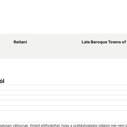
Nagy méretű térkép
Reitani
Late Baroque Towns of the Va
ól
matosan változnak. Emiatt előfordulhat, hogy a szállásfoglalási oldalon már nem t