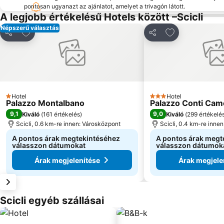
pontosan ugyanazt az ajánlatot, amelyet a trivagón látott.
A legjobb értékelésű Hotels között –Scicli
Népszerű választás
Hozzáadás a kedvencekhez
Hozzáadás a k
Megosztás
Megosztás
Hotel
Hotel
1 Kategória
3 Kategória
Palazzo Montalbano
Palazzo Conti Cam
9,1
9,0
Kiváló
(
161 értékelés
)
Kiváló
(
299 értékelé
Scicli, 0.6 km-re innen: Városközpont
Scicli, 0.4 km-re inne
A pontos árak megtekintéséhez
A pontos árak megt
válasszon dátumokat
válasszon dátumok
Árak megjelenítése
Árak megjele
Scicli egyéb szállásai