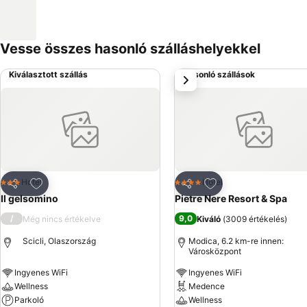
Vesse összes hasonló szálláshelyekkel
Kiválasztott szállás
Hasonló szállások
következő
Hozzáadás a kedvencekhez
Hozzáadás a kedve
Hotel
Hotel
3 Kategória
4 Kategória
Megosztás
Megosztás
Il gelsomino
Pietre Nere Resort & Spa
/
9,0
Még nincs értékelve
Kiváló
(
3009 értékelés
)
Scicli, Olaszország
Modica, 6.2 km-re innen:
Városközpont
Ingyenes WiFi
Ingyenes WiFi
Wellness
Medence
Parkoló
Wellness