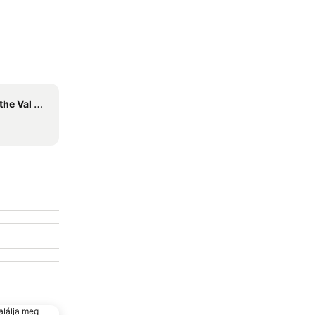
l di Noto
alálja meg