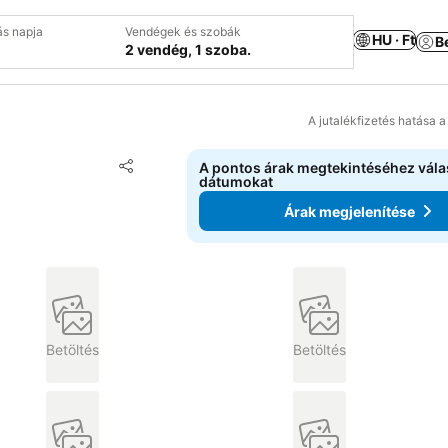
ás napja
Vendégek és szobák
HU · Ft
B
2 vendég, 1 szoba.
A jutalékfizetés hatása 
Hozzáadás a kedvencekhez
A pontos árak megtekintéséhez vál
Megosztás
dátumokat
Árak megjelenítése
Betöltés
Betöltés