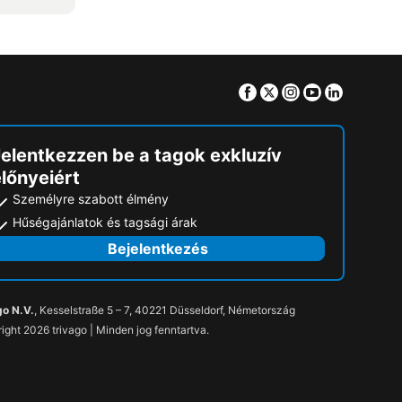
Facebook
Twitter
Instagram
Youtube
Linkedin
Jelentkezzen be a tagok exkluzív
lőnyeiért
Személyre szabott élmény
Hűségajánlatok és tagsági árak
Bejelentkezés
go N.V.
, Kesselstraße 5 – 7, 40221 Düsseldorf, Németország
ight 2026 trivago | Minden jog fenntartva.