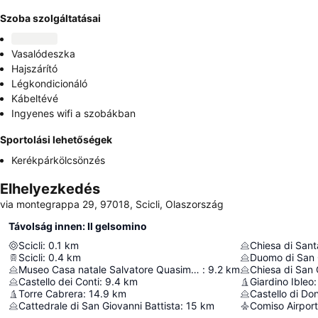
Szoba szolgáltatásai
Vasalódeszka
Hajszárító
Légkondicionáló
Kábeltévé
Ingyenes wifi a szobákban
Sportolási lehetőségek
Kerékpárkölcsönzés
Elhelyezkedés
via montegrappa 29, 97018, Scicli, Olaszország
Távolság innen: Il gelsomino
Scicli
:
0.1
km
Chiesa di Santa
Scicli
:
0.4
km
Duomo di San 
Museo Casa natale Salvatore Quasimodo
:
9.2
km
Chiesa di San
Castello dei Conti
:
9.4
km
Giardino Ibleo
:
Torre Cabrera
:
14.9
km
Castello di Do
Cattedrale di San Giovanni Battista
:
15
km
Comiso Airport