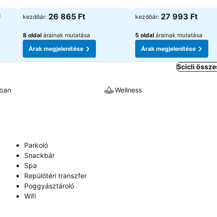
Árak megjelenítése
Árak megjelenítése
z
26 865 Ft
27 993 Ft
kezdőár:
kezdőár:
8 oldal
árainak mutatása
5 oldal
árainak mutatása
Árak megjelenítése
Árak megjelenítése
Scicli össze
kban
Wellness
Parkoló
Snackbár
Spa
Repülőtéri transzfer
Poggyásztároló
Wifi