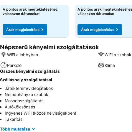
Árak megjelenítése
Árak megjelenítése
A pontos árak megtekintéséhez
A pontos árak megtekintéséhe
válasszon dátumokat
válasszon dátumokat
Árak megjelenítése
Árak megjelenítése
Népszerű kényelmi szolgáltatások
WiFi a lobbyban
WiFi a szobá
Parkoló
Klíma
Összes kényelmi szolgáltatás
Szálláshely szolgáltatásai
Játékterem/videójátékok
Nemdohányzó szobák
Mosodaszolgáltatás
Autókölcsönzés
Ingyenes WiFi (közös helyiségekben)
Takarítás
Több mutatása