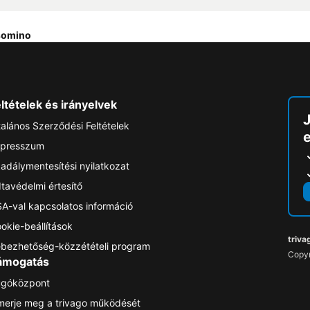
lsomino
ltételek és irányelvek
talános Szerződési Feltételek
e
presszum
adálymentesítési nyilatkozat
tavédelmi értesítő
A-val kapcsolatos információ
okie-beállítások
triva
bezhetőség-közzétételi program
Copyr
ámogatás
góközpont
merje meg a trivago működését