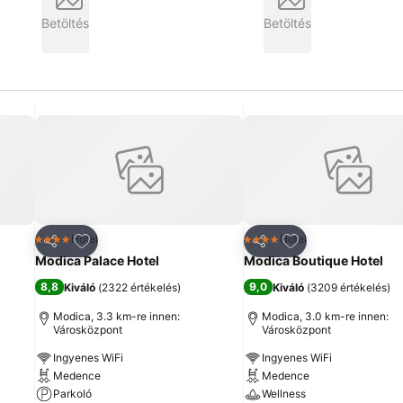
Betöltés
Betöltés
ncekhez
Hozzáadás a kedvencekhez
Hozzáadás a ked
Hotel
Hotel
4 Kategória
4 Kategória
Megosztás
Megosztás
Modica Palace Hotel
Modica Boutique Hotel
8,8
9,0
Kiváló
(
2322 értékelés
)
Kiváló
(
3209 értékelés
)
Modica, 3.3 km-re innen:
Modica, 3.0 km-re innen:
Városközpont
Városközpont
Ingyenes WiFi
Ingyenes WiFi
Medence
Medence
Parkoló
Wellness