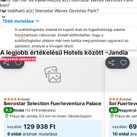
ben?
Hol található a(z) Iberostar Waves Gaviotas Park?
Több mutatása
A szállásfoglalási oldalaktól kapott árak és foglalhatósági adatok
folyamatosan változnak. Emiatt előfordulhat, hogy a
szállásfoglalási oldalon már nem találja meg pontosan ugyanazt az
ajánlatot, amelyet a trivagón látott.
A legjobb értékelésű Hotels között –Jandia
Népszerű választás
Megosztás
Hozzáadás a kedvencekhez
Megosztás
Hozzá
Hotel
Hotel
5 Kategória
4 Kategória
Iberostar Selection Fuerteventura Palace
Sol Fuertev
9,3
8,0
Kiváló
(
15 416 értékelés
)
Nagyon jó
Playa de Jandia, 6.5 km-re innen: Városközpont
Playa de Jan
129 938 Ft
69
kezdőár:
kezdőár:
6 oldal
árainak mutatása
10 oldal
ára