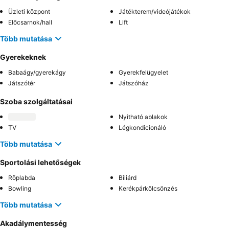
Üzleti központ
Játékterem/videójátékok
Előcsarnok/hall
Lift
Több mutatása
Gyerekeknek
Babaágy/gyerekágy
Gyerekfelügyelet
Játszótér
Játszóház
Szoba szolgáltatásai
Nyitható ablakok
TV
Légkondicionáló
Több mutatása
Sportolási lehetőségek
Röplabda
Biliárd
Bowling
Kerékpárkölcsönzés
Több mutatása
Akadálymentesség