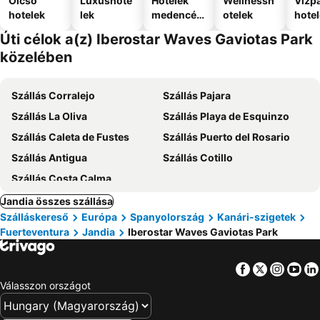
Olcsó
Luxushote
Hotelek
Wellnessh
Vízpa
hotelek
lek
medencév
otelek
hote
el
Úti célok a(z) Iberostar Waves Gaviotas Park
közelében
Szállás Corralejo
Szállás Pajara
Szállás La Oliva
Szállás Playa de Esquinzo
Szállás Caleta de Fustes
Szállás Puerto del Rosario
Szállás Antigua
Szállás Cotillo
Szállás Costa Calma
Jandia összes szállása
Szálláskereső
Európa
Spanyolország
Kanári-szigetek
Fuerteventura
Jandia
Iberostar Waves Gaviotas Park
Facebook
Twitter
Insta
Yo
Válasszon országot