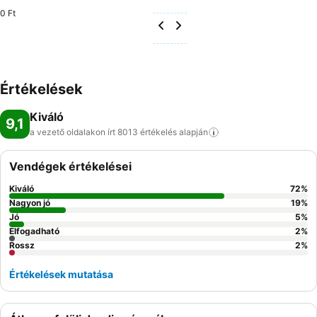
0 Ft
Értékelések
Kiváló
9,1
a vezető oldalakon írt 8013 értékelés
alapján
Vendégek értékelései
Kiváló
72
%
Nagyon jó
19
%
Jó
5
%
Elfogadható
2
%
Rossz
2
%
Értékelések mutatása