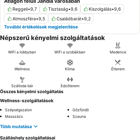
Átlagon felüli Jandia városában
Reggeli
•
9,7
Tisztaság
•
9,6
Kiszolgálás
•
9,6
Atmoszféra
•
9,5
Családbarát
•
9,2
További értékelések megjelenítése
Népszerű kényelmi szolgáltatások
WiFi a lobbyban
WiFi a szobákban
Medence
Wellness
Klíma
Étterem
Szálloda bár
Edzőterem
Összes kényelmi szolgáltatás
Wellness-szolgáltatások
Szépségszalon
Gőzfürdő
Masszázs
Szauna
Több mutatása
Szálláshely szolgáltatásai