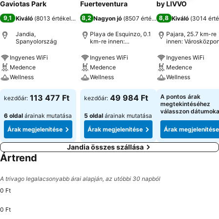
Gaviotas Park
Fuerteventura
by LIVVO
9,1
8,2
8,8
Kiváló
(
8013 értékelés
)
Nagyon jó
(
8507 értékelés
)
Kiváló
(
3014 érté
Jandia,
Playa de Esquinzo, 0.1
Pajara, 25.7 km-re
Spanyolország
km-re innen:
innen: Városközpon
Városközpont
Ingyenes WiFi
Ingyenes WiFi
Ingyenes WiFi
Medence
Medence
Medence
Wellness
Wellness
Wellness
113 477 Ft
49 984 Ft
A pontos árak
kezdőár:
kezdőár:
megtekintéséhez
válasszon dátumoka
6 oldal
árainak mutatása
5 oldal
árainak mutatása
Árak megjelenítése
Árak megjelenítése
Árak megjelenítése
Jandia összes szállása
Ártrend
A trivago legalacsonyabb árai alapján, az utóbbi 30 napból
0 Ft
0 Ft