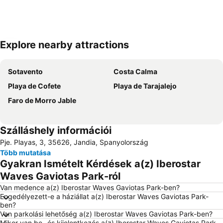
Explore nearby attractions
Nagy méretű térkép
Sotavento
Costa Calma
Playa de Cofete
Playa de Tarajalejo
Faro de Morro Jable
Szálláshely információi
Pje. Playas, 3, 35626, Jandia, Spanyolország
Több mutatása
Gyakran Ismételt Kérdések a(z) Iberostar
Waves Gaviotas Park-ról
Van medence a(z) Iberostar Waves Gaviotas Park-ben?
Engedélyezett-e a háziállat a(z) Iberostar Waves Gaviotas Park-
ben?
Van parkolási lehetőség a(z) Iberostar Waves Gaviotas Park-ben?
Mikor van be- és kijelentkezés a(z) Iberostar Waves Gaviotas Park-