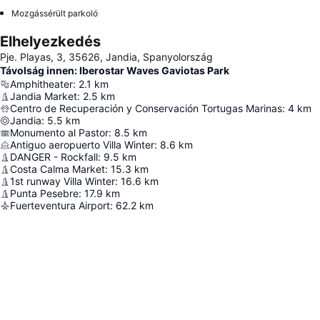
Mozgássérült parkoló
Elhelyezkedés
Pje. Playas, 3, 35626, Jandia, Spanyolország
Távolság innen: Iberostar Waves Gaviotas Park
Amphitheater
:
2.1
km
Jandia Market
:
2.5
km
Centro de Recuperación y Conservación Tortugas Marinas
:
4
km
Jandia
:
5.5
km
Monumento al Pastor
:
8.5
km
Antiguo aeropuerto Villa Winter
:
8.6
km
DANGER - Rockfall
:
9.5
km
Costa Calma Market
:
15.3
km
1st runway Villa Winter
:
16.6
km
Punta Pesebre
:
17.9
km
Fuerteventura Airport
:
62.2
km