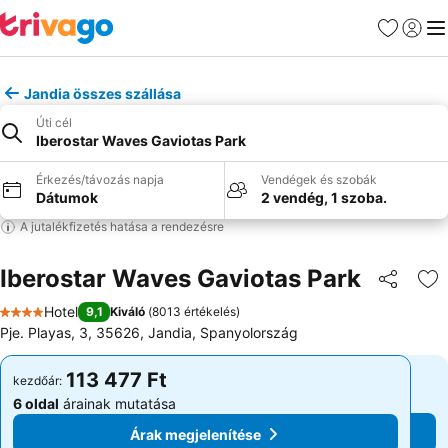
Kedvencek
Bejelen
Me
Jandia összes szállása
Úti cél
Iberostar Waves Gaviotas Park
Érkezés/távozás napja
Vendégek és szobák
Dátumok
2 vendég, 1 szoba.
A jutalékfizetés hatása a rendezésre
Iberostar Waves Gaviotas Park
Megosztá
Ho
Hotel
9,1
Kiváló
(
8013 értékelés
)
4 Kategória
Pje. Playas, 3, 35626, Jandia, Spanyolország
113 477 Ft
113 477 Ft
kezdőár:
kezdőár:
6 oldal
árainak mutatása
6 oldal
árainak mutatása
Árak megjelenítése
Árak megjelenítése