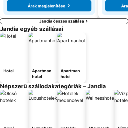
Árak megjelenítése
Ára
Jandia összes szállása
Jandia egyéb szállásai
Hotel
Apartman
Apartman
hotel
hotel
Népszerű szállodakategóriák – Jandia