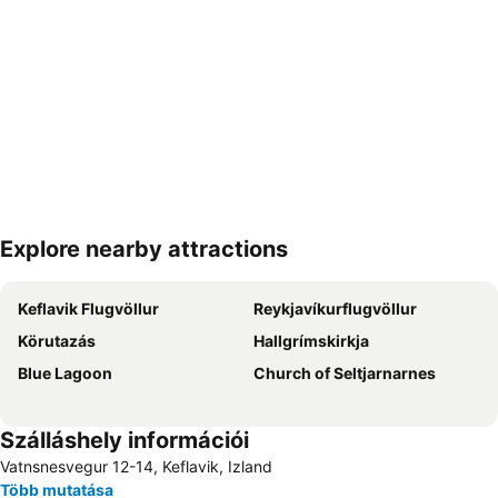
Explore nearby attractions
Nagy méretű térkép
Keflavik Flugvöllur
Reykjavíkurflugvöllur
Körutazás
Hallgrímskirkja
Blue Lagoon
Church of Seltjarnarnes
Szálláshely információi
Vatnsnesvegur 12-14, Keflavik, Izland
Több mutatása