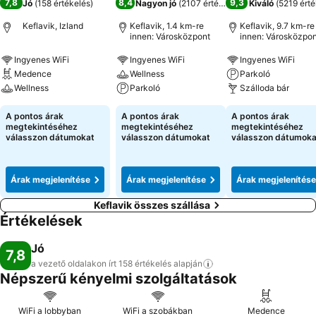
7,8
8,4
9,3
Jó
(
158 értékelés
)
Nagyon jó
(
2107 értékelés
)
Kiváló
(
5219 érté
Keflavik, Izland
Keflavik, 1.4 km-re
Keflavik, 9.7 km-re
innen: Városközpont
innen: Városközpon
Ingyenes WiFi
Ingyenes WiFi
Ingyenes WiFi
Medence
Wellness
Parkoló
Wellness
Parkoló
Szálloda bár
A pontos árak
A pontos árak
A pontos árak
megtekintéséhez
megtekintéséhez
megtekintéséhez
válasszon dátumokat
válasszon dátumokat
válasszon dátumoka
Árak megjelenítése
Árak megjelenítése
Árak megjelenítése
Keflavik összes szállása
Értékelések
Jó
7,8
a vezető oldalakon írt 158 értékelés
alapján
Népszerű kényelmi szolgáltatások
WiFi a lobbyban
WiFi a szobákban
Medence