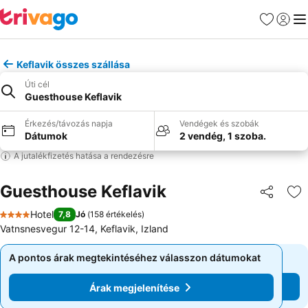
Kedvencek
Bejelen
Me
Keflavik összes szállása
Úti cél
Guesthouse Keflavik
Érkezés/távozás napja
Vendégek és szobák
Dátumok
2 vendég, 1 szoba.
A jutalékfizetés hatása a rendezésre
Guesthouse Keflavik
Megosztá
Ho
Hotel
7,8
Jó
(
158 értékelés
)
4 Kategória
Vatnsnesvegur 12-14, Keflavik, Izland
A pontos árak megtekintéséhez válasszon dátumokat
A pontos árak megtekintéséhez válasszon dátumokat
Árak megjelenítése
Árak megjelenítése