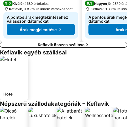
9,0
8,3
Kiváló
(
4680 értékelés
)
Nagyon jó
(
2879 ért
Keflavik, 0.8 km-re innen: Városközpont
Keflavik, 1.3 km-re in
A pontos árak megtekintéséhez
A pontos árak megt
válasszon dátumokat
dátumokat
Árak megjelenítése
Árak 
Keflavik összes szállása
Keflavik egyéb szállásai
Hotel
Népszerű szállodakategóriák – Keflavik