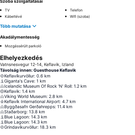
Szoba szolgáltatásai
TV
Telefon
Kábeltévé
Wifi (szoba)
Több mutatása
Akadálymentesség
Mozgássérült parkoló
Elhelyezkedés
Vatnsnesvegur 12-14, Keflavik, Izland
Távolság innen: Guesthouse Keflavik
Keflavíkurvöllur
:
0.6
km
Giganta's Cave
:
1
km
Icelandic Museum Of Rock 'N' Roll
:
1.2
km
Keflavik
:
1.4
km
Viking World Museum
:
2.8
km
Keflavík International Airport
:
4.7
km
Byggðasafn Gerðahrepps
:
11.4
km
Staðarborg
:
13.8
km
Blue Lagoon
:
14.3
km
Blue Lagoon
:
14.3
km
Grindavíkurvöllur
:
18.3
km