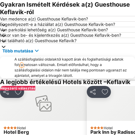
Gyakran Ismételt Kérdések a(z) Guesthouse
Keflavik-ról
Van medence a(z) Guesthouse Keflavik-ben?
Engedélyezett-e a háziállat a(z) Guesthouse Keflavik-ben?
Van parkolási lehetőség a(z) Guesthouse Keflavik-ben?
Mikor van be- és kijelentkezés a(z) Guesthouse Keflavik-ben?
Hol található a(z) Guesthouse Keflavik?
Több mutatása
A szállásfoglalási oldalaktól kapott árak és foglalhatósági adatok
folyamatosan változnak. Emiatt előfordulhat, hogy a
szállásfoglalási oldalon már nem találja meg pontosan ugyanazt az
ajánlatot, amelyet a trivagón látott.
A legjobb értékelésű Hotels között –Keflavik
Népszerű választás
Megosztás
Hozzáadás a kedvencekhez
Megosztás
Hozzáadás a
Hotel
Hotel
4 Kategória
4 Kategória
Hotel Berg
Park Inn by Radisso