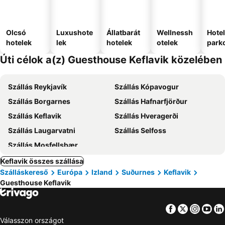
Olcsó
Luxushote
Állatbarát
Wellnessh
Hote
hotelek
lek
hotelek
otelek
park
Úti célok a(z) Guesthouse Keflavik közelében
Szállás Reykjavík
Szállás Kópavogur
Szállás Borgarnes
Szállás Hafnarfjörður
Szállás Keflavik
Szállás Hveragerði
Szállás Laugarvatni
Szállás Selfoss
Szállás Mosfellsbær
Keflavik összes szállása
Szálláskereső
Európa
Izland
Suðurnes
Keflavik
Guesthouse Keflavik
Facebook
Twitter
Insta
Yo
Válasszon országot