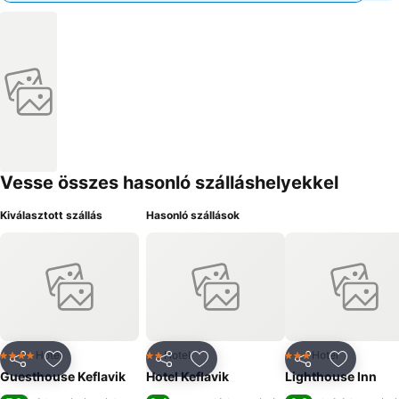
Vesse összes hasonló szálláshelyekkel
Kiválasztott szállás
Hasonló szállások
Hotel
Hotel
Hotel
4 Kategória
2 Kategória
3 Kategória
Megosztás
Hozzáadás a kedvencekhez
Megosztás
Hozzáadás a kedvencekhez
Megosztás
Hozzáad
Guesthouse Keflavik
Hotel Keflavik
Lighthouse Inn