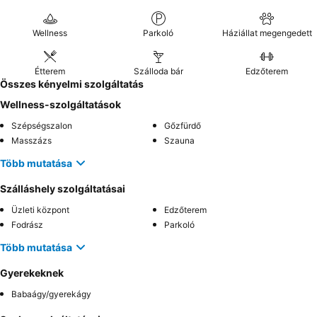
Wellness
Parkoló
Háziállat megengedett
Étterem
Szálloda bár
Edzőterem
Összes kényelmi szolgáltatás
Wellness-szolgáltatások
Szépségszalon
Gőzfürdő
Masszázs
Szauna
Több mutatása
Szálláshely szolgáltatásai
Üzleti központ
Edzőterem
Fodrász
Parkoló
Több mutatása
Gyerekeknek
Babaágy/gyerekágy