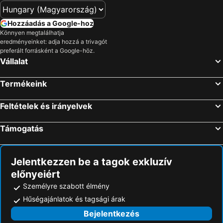
Hozzáadás a Google-hoz
Könnyen megtalálhatja
eredményeinket: adja hozzá a trivagót
preferált forrásként a Google-höz.
Vállalat
Termékeink
Feltételek és irányelvek
Támogatás
Jelentkezzen be a tagok exkluzív
előnyeiért
Személyre szabott élmény
Hűségajánlatok és tagsági árak
Bejelentkezés