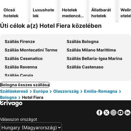
Olcsó
Luxushote
Hotelek
Állatbarát
Well
hotelek
lek
medencév
hotelek
otele
el
Úti célok a(z) Hotel Fiera közelében
Szállás Firenze
Szállás Bologna
Szállás Montecatini Terme
Szállás Milano Marittima
Szállás Cesenatico
Szállás Bellaria-Igea Marina
Szállás Ravenna
Szállás Castenaso
Szállás Cervia
Bologna összes szállása
Szálláskereső
Európa
Olaszország
Emilia-Romagna
Bologna
Hotel Fiera
Facebook
Twitter
Insta
Yo
Válasszon országot