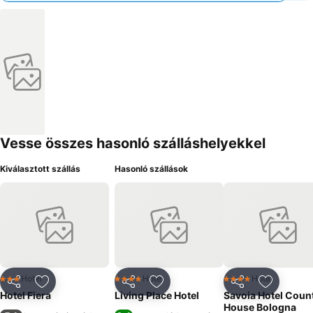
Vesse összes hasonló szálláshelyekkel
Kiválasztott szállás
Hasonló szállások
Hotel
Hotel
Hotel
3 Kategória
4 Kategória
4 Kategória
Megosztás
Hozzáadás a kedvencekhez
Megosztás
Hozzáadás a kedvencekhez
Megosztás
Hozzáad
Hotel Fiera
Living Place Hotel
Savoia Hotel Coun
House Bologna