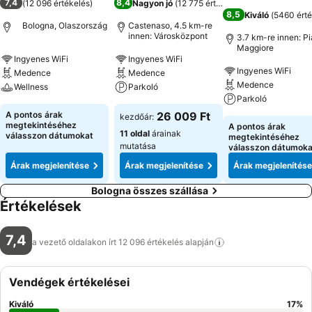
7,4
8,4
(
12 096 értékelés
)
Nagyon jó
(
12 775 értékelés
)
8,5
Kiváló
(
5460 érté
Bologna, Olaszország
Castenaso, 4.5 km-re
innen: Városközpont
3.7 km-re innen: P
Maggiore
Ingyenes WiFi
Ingyenes WiFi
Ingyenes WiFi
Medence
Medence
Medence
Wellness
Parkoló
Parkoló
A pontos árak
26 009 Ft
kezdőár:
megtekintéséhez
A pontos árak
11 oldal
árainak
válasszon dátumokat
megtekintéséhez
mutatása
válasszon dátumoka
Árak megjelenítése
Árak megjelenítése
Árak megjelenítése
Bologna összes szállása
Értékelések
7,4
a vezető oldalakon írt 12 096 értékelés
alapján
Vendégek értékelései
Kiváló
17
%