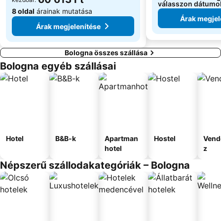
válasszon dátumo
8 oldal
árainak mutatása
Árak megjel
Árak megjelenítése
Bologna összes szállása
Bologna egyéb szállásai
Hotel
B&B-k
Apartman
Hostel
Vend
hotel
z
Népszerű szállodakategóriák – Bologna