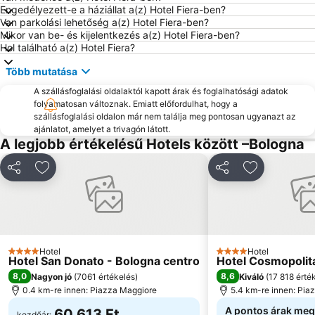
Engedélyezett-e a háziállat a(z) Hotel Fiera-ben?
Van parkolási lehetőség a(z) Hotel Fiera-ben?
Mikor van be- és kijelentkezés a(z) Hotel Fiera-ben?
Hol található a(z) Hotel Fiera?
Több mutatása
A szállásfoglalási oldalaktól kapott árak és foglalhatósági adatok
folyamatosan változnak. Emiatt előfordulhat, hogy a
szállásfoglalási oldalon már nem találja meg pontosan ugyanazt az
ajánlatot, amelyet a trivagón látott.
A legjobb értékelésű Hotels között –Bologna
Megosztás
Hozzáadás a kedvencekhez
Megosztás
Hozzáadás 
Hotel
Hotel
4 Kategória
4 Kategória
Hotel San Donato - Bologna centro
Hotel Cosmopolit
8,0
8,6
Nagyon jó
(
7061 értékelés
)
Kiváló
(
17 818 érté
0.4 km-re innen: Piazza Maggiore
5.4 km-re innen: Pia
A pontos árak meg
60 613 Ft
kezdőár: