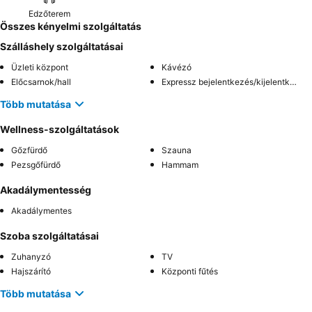
Edzőterem
Összes kényelmi szolgáltatás
Szálláshely szolgáltatásai
Üzleti központ
Kávézó
Előcsarnok/hall
Expressz bejelentkezés/kijelentkezés
Több mutatása
Wellness-szolgáltatások
Gőzfürdő
Szauna
Pezsgőfürdő
Hammam
Akadálymentesség
Akadálymentes
Szoba szolgáltatásai
Zuhanyzó
TV
Hajszárító
Központi fűtés
Több mutatása