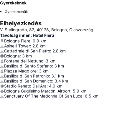
Gyerekeknek
Gyerekmenük
Elhelyezkedés
V. Stalingrado, 82, 40128, Bologna, Olaszország
Távolság innen: Hotel Fiera
Bologna Fiere
:
0.9
km
Asinelli Tower
:
2.8
km
Cattedrale di San Pietro
:
2.8
km
Bologna
:
3
km
Fontana del Nettuno
:
3
km
Basilica di Santo Stefano
:
3
km
Piazza Maggiore
:
3
km
Basilica di San Petronio
:
3.1
km
Basilica di San Domenico
:
3.4
km
Stadio Renato Dall'Ara
:
4.9
km
Bologna Guglielmo Marconi Airport
:
5.9
km
Sanctuary Of The Madonna Of San Luca
:
6.5
km