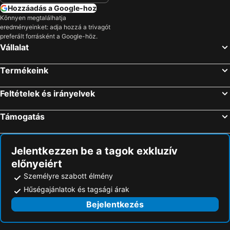
Hozzáadás a Google-hoz
Könnyen megtalálhatja
eredményeinket: adja hozzá a trivagót
preferált forrásként a Google-höz.
Vállalat
Termékeink
Feltételek és irányelvek
Támogatás
Jelentkezzen be a tagok exkluzív
előnyeiért
Személyre szabott élmény
Hűségajánlatok és tagsági árak
Bejelentkezés