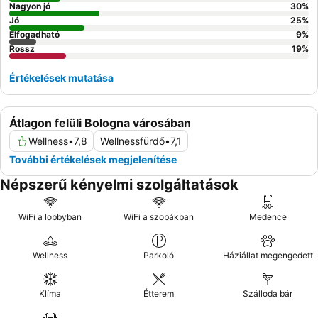
Nagyon jó
30
%
Jó
25
%
Elfogadható
9
%
Rossz
19
%
Értékelések mutatása
Átlagon felüli Bologna városában
Wellness
•
7,8
Wellnessfürdő
•
7,1
További értékelések megjelenítése
Népszerű kényelmi szolgáltatások
WiFi a lobbyban
WiFi a szobákban
Medence
Wellness
Parkoló
Háziállat megengedett
Klíma
Étterem
Szálloda bár