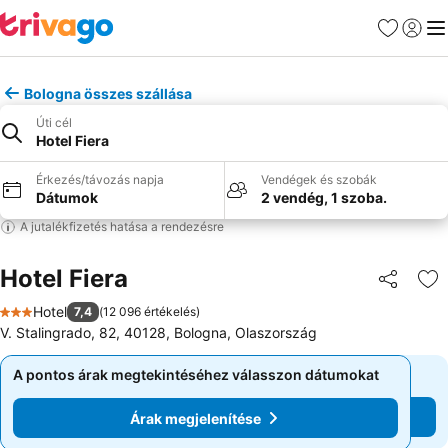
Kedvencek
Bejelen
Me
Bologna összes szállása
Úti cél
Hotel Fiera
Érkezés/távozás napja
Vendégek és szobák
Dátumok
2 vendég, 1 szoba.
A jutalékfizetés hatása a rendezésre
Hotel Fiera
Megosztá
Ho
Hotel
7,4
(
12 096 értékelés
)
3 Kategória
V. Stalingrado, 82, 40128, Bologna, Olaszország
A pontos árak megtekintéséhez válasszon dátumokat
A pontos árak megtekintéséhez válasszon dátumokat
Árak megjelenítése
Árak megjelenítése