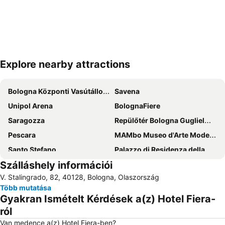
Explore nearby attractions
Nagy méretű térkép
Bologna Központi Vasútállomás
Savena
Unipol Arena
BolognaFiere
Saragozza
Repülőtér Bologna Guglielmo Marconi
Pescara
MAMbo Museo d'Arte Moderna di Bologna
Santo Stefano
Palazzo di Residenza della Cassa di Risparmio di Bologna
Szálláshely információi
V. Stalingrado, 82, 40128, Bologna, Olaszország
Több mutatása
Gyakran Ismételt Kérdések a(z) Hotel Fiera-
ról
Van medence a(z) Hotel Fiera-ben?