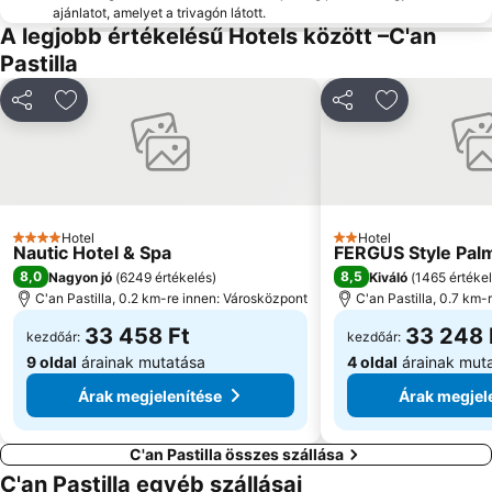
Nord
Son Peretó
ajánlatot, amelyet a trivagón látott.
A legjobb értékelésű Hotels között –C'an
Karting Magaluf
Cala Pi' de Llucmajor
Pastilla
Santuari de Lluc
Cala Gran
Cala Estància
Es Pil larí
Megosztás
Hozzáadás a kedvencekhez
Megosztás
Hozzáadás 
S'Hort del Rei
Sant Nicolau
Casco Histórico de Valldemossa
El Toro
Cala Deiá
Cala Llombards
Playa de Cala Mondragò
Cala Antena
Hotel
Hotel
4 Kategória
2 Kategória
Nautic Hotel & Spa
FERGUS Style Pal
8,0
8,5
Nagyon jó
(
6249 értékelés
)
Kiváló
(
1465 értéke
C'an Pastilla, 0.2 km-re innen: Városközpont
C'an Pastilla, 0.7 km-
33 458 Ft
33 248 
kezdőár:
kezdőár:
9 oldal
árainak mutatása
4 oldal
árainak mut
Árak megjelenítése
Árak megjel
C'an Pastilla összes szállása
C'an Pastilla egyéb szállásai