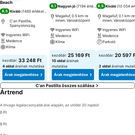
Beach
8,1
8,5
Nagyon jó
(
7194 értékelés
)
Kiváló
(
10 054 ér
8,5
Kiváló
(
1465 értékelés
)
Magalluf, 0.5 km-re
Magalluf, 0.1 km-re
innen: Városközpont
innen: Városközpon
C'an Pastilla,
Spanyolország
Ingyenes WiFi
Ingyenes WiFi
Ingyenes WiFi
Medence
Medence
Medence
Klíma
Parkoló
Klíma
Árak megjelenítése
Árak megjeleníté
25 169 Ft
20 597 F
kezdőár:
kezdőár:
Árak megjelenítése
33 248 Ft
kezdőár:
10 oldal
árainak
4 oldal
árainak mutatása
mutatása
2 oldal
árainak muta
Árak megjelenítése
Árak megjelenítése
Árak megjelenítése
C'an Pastilla összes szállása
Ártrend
A trivago legalacsonyabb árai alapján, az utóbbi 30 napból
0 Ft
0 Ft