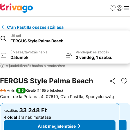
Kedvencek
Bejelen
Me
C'an Pastilla összes szállása
Úti cél
FERGUS Style Palma Beach
Érkezés/távozás napja
Vendégek és szobák
Dátumok
2 vendég, 1 szoba.
A jutalékfizetés hatása a rendezésre
FERGUS Style Palma Beach
Megosztá
Ho
Hotel
8,5
Kiváló
(
1465 értékelés
)
2 Kategória
Carrer de la Pollacra, 4, 07610, C'an Pastilla, Spanyolország
33 248 Ft
33 248 Ft
kezdőár:
kezdőár:
4 oldal
árainak mutatása
4 oldal
árainak mutatása
Árak megjelenítése
Árak megjelenítése