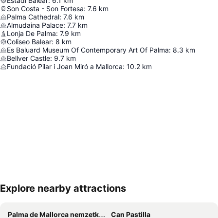
Estadi Balear
:
6.1
km
Son Costa - Son Fortesa
:
7.6
km
Palma Cathedral
:
7.6
km
Almudaina Palace
:
7.7
km
Lonja De Palma
:
7.9
km
Coliseo Balear
:
8
km
Es Baluard Museum Of Contemporary Art Of Palma
:
8.3
km
Bellver Castle
:
9.7
km
Fundació Pilar i Joan Miró a Mallorca
:
10.2
km
Explore nearby attractions
Nagy méretű térkép
Palma de Mallorca nemzetközi repülőtér
Can Pastilla