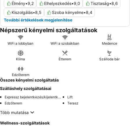
Élmény
•
9,2
Elhelyezkedés
•
9,0
Tisztaság
•
8,6
Kiszolgálás
•
8,5
Szoba kényelme
•
8,4
További értékelések megjelenítése
Népszerű kényelmi szolgáltatások
WiFi a lobbyban
WiFi a szobákban
Medence
Klíma
Étterem
Szálloda bár
Edzőterem
Összes kényelmi szolgáltatás
Szálláshely szolgáltatásai
Expressz bejelentkezés/kijelentkezés
Lift
Edzőterem
Terasz
Több mutatása
Wellness-szolgáltatások