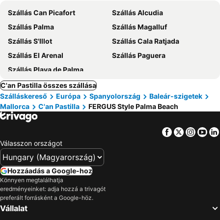
Szállás Can Picafort
Szállás Alcudia
Szállás Palma
Szállás Magalluf
Szállás S'Illot
Szállás Cala Ratjada
Szállás El Arenal
Szállás Paguera
Szállás Playa de Palma
C'an Pastilla összes szállása
Szálláskereső
Európa
Spanyolország
Baleár-szigetek
Mallorca
C'an Pastilla
FERGUS Style Palma Beach
Facebook
Twitter
Insta
Yo
Válasszon országot
Hozzáadás a Google-hoz
Könnyen megtalálhatja
eredményeinket: adja hozzá a trivagót
preferált forrásként a Google-höz.
Vállalat