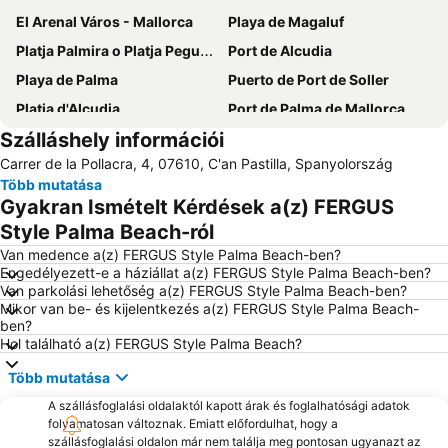
El Arenal Város - Mallorca
Playa de Magaluf
Platja Palmira o Platja Peguera Palmira o Platja des Pouet
Port de Alcudia
Playa de Palma
Puerto de Port de Soller
Platja d'Alcudia
Port de Palma de Mallorca
Szálláshely információi
S'Arenal
Santa Ponça
Carrer de la Pollacra, 4, 07610, C'an Pastilla, Spanyolország
Platja de Palma
Cala Major
Több mutatása
Palmanova
Palma City Sightseeing
Gyakran Ismételt Kérdések a(z) FERGUS
Es Trenc
Aqualand
Style Palma Beach-ról
Santa Catalina
Ponent
Van medence a(z) FERGUS Style Palma Beach-ben?
Engedélyezett-e a háziállat a(z) FERGUS Style Palma Beach-ben?
Marineland Mallorca
Cala d'Or
Van parkolási lehetőség a(z) FERGUS Style Palma Beach-ben?
Mikor van be- és kijelentkezés a(z) FERGUS Style Palma Beach-
Ballermann 6
Club Nàutic Santa Ponça
ben?
Can Picafort
Playa Son Baulo
Hol található a(z) FERGUS Style Palma Beach?
RIU Center
Riu Centre Palace
Több mutatása
Ciudad Jardín
Placa Major
A szállásfoglalási oldalaktól kapott árak és foglalhatósági adatok
folyamatosan változnak. Emiatt előfordulhat, hogy a
Can Pere Antoni
Rambla dels Ducs de Palma de Mallorca
szállásfoglalási oldalon már nem találja meg pontosan ugyanazt az