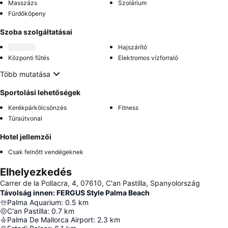
Masszázs
Szolárium
Fürdőköpeny
Szoba szolgáltatásai
Hajszárító
Központi fűtés
Elektromos vízforraló
Több mutatása
Sportolási lehetőségek
Kerékpárkölcsönzés
Fitness
Túraútvonal
Hotel jellemzői
Csak felnőtt vendégeknek
Elhelyezkedés
Carrer de la Pollacra, 4, 07610, C'an Pastilla, Spanyolország
Távolság innen: FERGUS Style Palma Beach
Palma Aquarium
:
0.5
km
C'an Pastilla
:
0.7
km
Palma De Mallorca Airport
:
2.3
km