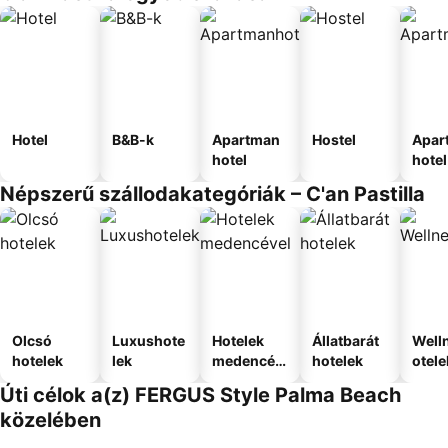
Hotel
B&B-k
Apartman
Hostel
Apar
hotel
hotel
Népszerű szállodakategóriák – C'an Pastilla
Olcsó
Luxushote
Hotelek
Állatbarát
Well
hotelek
lek
medencév
hotelek
otele
el
Úti célok a(z) FERGUS Style Palma Beach
közelében