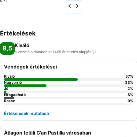
0 Ft
Értékelések
Kiváló
8,5
a vezető oldalakon írt 1465 értékelés
alapján
Vendégek értékelései
Kiváló
57
%
Nagyon jó
33
%
Jó
2
%
Elfogadható
8
%
Rossz
0
%
Értékelések mutatása
Átlagon felüli C'an Pastilla városában