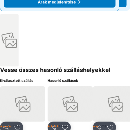
Árak megjelenítése
Árak megjelenítése
Vesse összes hasonló szálláshelyekkel
Kiválasztott szállás
Hasonló szállások
Hotel
Hotel
Hotel
4 Kategória
4 Kategória
2 Kategória