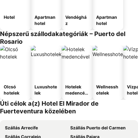
Hotel
Apartman
Vendéghá
Apartman
hotel
z
hotel
Népszerű szállodakategóriák – Puerto del
Rosario
Olcsó
Luxushote
Hotelek
Wellnessh
Vízpa
hotelek
lek
medencév
otelek
hote
el
Úti célok a(z) Hotel El Mirador de
Fuerteventura közelében
Szállás Arrecife
Szállás Puerto del Carmen
Szállás Corralejo
Szállás Pajara