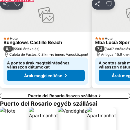
Népszerű választás
Megosztás
Hozzáadás a kedvencekhez
Megosztás
Hozzáadá
Hotel
Hotel
2 Kategória
3 Kategória
Bungalows Castillo Beach
Elba Lucía Spor
6,1
7,3
(
5560 értékelés
)
(
8467 értékelés
Caleta de Fustes, 0.8 km-re innen: Városközpont
Antigua, 15.6 km-
A pontos árak megtekintéséhez
A pontos árak 
válasszon dátumokat
válasszon dát
Árak megjelenítése
Árak meg
Puerto del Rosario összes szállása
Puerto del Rosario egyéb szállásai