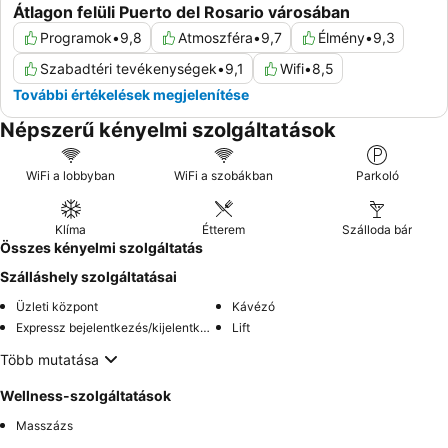
Átlagon felüli Puerto del Rosario városában
Programok
•
9,8
Atmoszféra
•
9,7
Élmény
•
9,3
Szabadtéri tevékenységek
•
9,1
Wifi
•
8,5
További értékelések megjelenítése
Népszerű kényelmi szolgáltatások
WiFi a lobbyban
WiFi a szobákban
Parkoló
Klíma
Étterem
Szálloda bár
Összes kényelmi szolgáltatás
Szálláshely szolgáltatásai
Üzleti központ
Kávézó
Expressz bejelentkezés/kijelentkezés
Lift
Több mutatása
Wellness-szolgáltatások
Masszázs