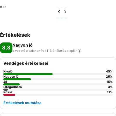
0 Ft
Értékelések
Nagyon jó
8,3
a vezető oldalakon írt 4113 értékelés
alapján
Vendégek értékelései
Kiváló
45
%
Nagyon jó
25
%
Jó
15
%
Elfogadható
4
%
Rossz
11
%
Értékelések mutatása