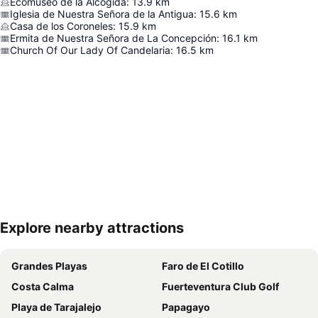
Ecomuseo de la Alcogida
:
13.9
km
Iglesia de Nuestra Señora de la Antigua
:
15.6
km
Casa de los Coroneles
:
15.9
km
Ermita de Nuestra Señora de La Concepción
:
16.1
km
Church Of Our Lady Of Candelaria
:
16.5
km
Explore nearby attractions
Nagy méretű térkép
Grandes Playas
Faro de El Cotillo
Costa Calma
Fuerteventura Club Golf
Playa de Tarajalejo
Papagayo