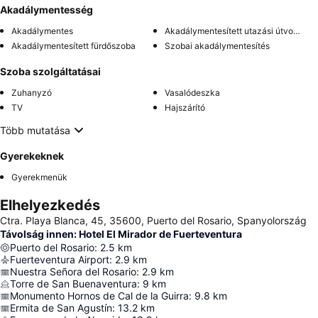
Akadálymentesség
Akadálymentes
Akadálymentesített utazási útvonal
Akadálymentesített fürdőszoba
Szobai akadálymentesítés
Szoba szolgáltatásai
Zuhanyzó
Vasalódeszka
TV
Hajszárító
Több mutatása
Gyerekeknek
Gyerekmenük
Elhelyezkedés
Ctra. Playa Blanca, 45, 35600, Puerto del Rosario, Spanyolország
Távolság innen: Hotel El Mirador de Fuerteventura
Puerto del Rosario
:
2.5
km
Fuerteventura Airport
:
2.9
km
Nuestra Señora del Rosario
:
2.9
km
Torre de San Buenaventura
:
9
km
Monumento Hornos de Cal de la Guirra
:
9.8
km
Ermita de San Agustín
:
13.2
km