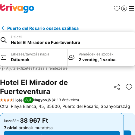
Kedvencek
Bejelen
Me
Puerto del Rosario összes szállása
Úti cél
Hotel El Mirador de Fuerteventura
Érkezés/távozás napja
Vendégek és szobák
Dátumok
2 vendég, 1 szoba.
A jutalékfizetés hatása a rendezésre
Hotel El Mirador de
Fuerteventura
Megosztá
Ho
Hotel
8,3
Nagyon jó
(
4113 értékelés
)
4 Kategória
Ctra. Playa Blanca, 45, 35600, Puerto del Rosario, Spanyolország
38 967 Ft
38 967 Ft
kezdőár:
kezdőár:
7 oldal
árainak mutatása
7 oldal
árainak mutatása