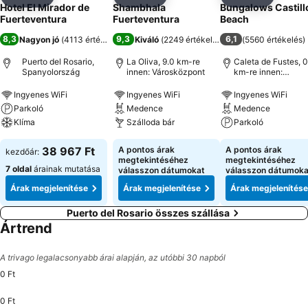
Megosztás
Hozzáadás a kedvencekhez
Megosztás
Hozzáadás a kedvencekhez
Megosztás
Hozzáad
Hotel El Mirador de
Shambhala
Bungalows Castill
Fuerteventura
Fuerteventura
Beach
8,3
9,3
6,1
Nagyon jó
(
4113 értékelés
)
Kiváló
(
2249 értékelés
)
(
5560 értékelés
)
Puerto del Rosario,
La Oliva, 9.0 km-re
Caleta de Fustes, 0
Spanyolország
innen: Városközpont
km-re innen:
Városközpont
Ingyenes WiFi
Ingyenes WiFi
Ingyenes WiFi
Parkoló
Medence
Medence
Klíma
Szálloda bár
Parkoló
38 967 Ft
A pontos árak
A pontos árak
kezdőár:
megtekintéséhez
megtekintéséhez
7 oldal
árainak mutatása
válasszon dátumokat
válasszon dátumoka
Árak megjelenítése
Árak megjelenítése
Árak megjelenítése
Puerto del Rosario összes szállása
Ártrend
A trivago legalacsonyabb árai alapján, az utóbbi 30 napból
0 Ft
0 Ft