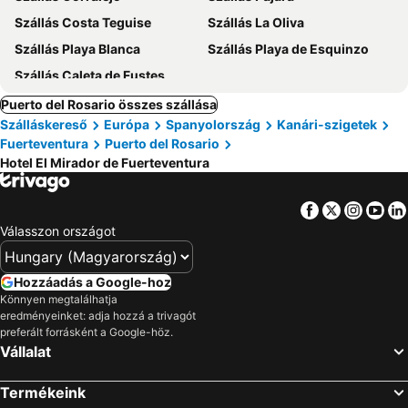
Szállás Costa Teguise
Szállás La Oliva
Szállás Playa Blanca
Szállás Playa de Esquinzo
Szállás Caleta de Fustes
Puerto del Rosario összes szállása
Szálláskereső
Európa
Spanyolország
Kanári-szigetek
Fuerteventura
Puerto del Rosario
Hotel El Mirador de Fuerteventura
Facebook
Twitter
Insta
Yo
Válasszon országot
Hozzáadás a Google-hoz
Könnyen megtalálhatja
eredményeinket: adja hozzá a trivagót
preferált forrásként a Google-höz.
Vállalat
Termékeink