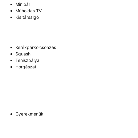
Minibár
Műholdas TV
Kis társalgó
Kerékpárkölcsönzés
Squash
Teniszpálya
Horgászat
Gyerekmenük