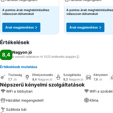
A pontos árak megtekintéséhez
A pontos árak megtekintéséhe
válasszon dátumokat
válasszon dátumokat
Árak megjelenítése
Árak megjelenítése
Értékelések
Nagyon jó
8,4
a vezető oldalakon írt 1022 értékelés
alapján
Értékelések mutatása
Tisztaság
Elhelyezkedés
Szolgáltatás
Kényelem
7,7
Jó
8,4
Nagyon jó
8,3
Nagyon jó
7,9
Jó
Népszerű kényelmi szolgáltatások
WiFi a lobbyban
WiFi a szobá
Háziállat megengedett
Klíma
Szálloda bár