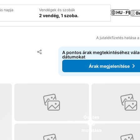
ás napja
Vendégek és szobák
HU · Ft
B
2 vendég, 1 szoba.
A jutalékfizetés hatása 
Hozzáadás a kedvencekhez
A pontos árak megtekintéséhez vál
Megosztás
dátumokat
Árak megjelenítése