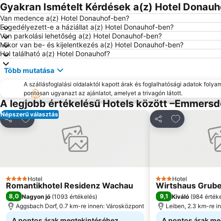
Gyakran Ismételt Kérdések a(z) Hotel Donauh
Van medence a(z) Hotel Donauhof-ben?
Engedélyezett-e a háziállat a(z) Hotel Donauhof-ben?
Van parkolási lehetőség a(z) Hotel Donauhof-ben?
Mikor van be- és kijelentkezés a(z) Hotel Donauhof-ben?
Hol található a(z) Hotel Donauhof?
Több mutatása
A szállásfoglalási oldalaktól kapott árak és foglalhatósági adatok folya
pontosan ugyanazt az ajánlatot, amelyet a trivagón látott.
A legjobb értékelésű Hotels között –Emmersd
Népszerű választás
Hozzáadás a kedvencekhez
Hozzáadás a
Megosztás
Megosztás
Hotel
Hotel
4 Kategória
3 Kategória
Romantikhotel Residenz Wachau
Wirtshaus Grub
8,0
9,1
Nagyon jó
(
1093 értékelés
)
Kiváló
(
984 érték
Aggsbach Dorf, 0.7 km-re innen: Városközpont
Leiben, 2.3 km-re i
A pontos árak megtekintéséhez
A pontos árak me