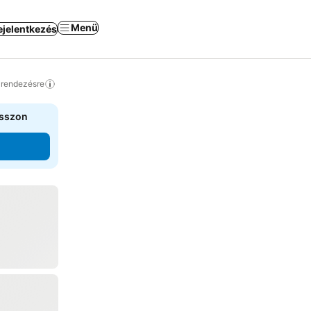
Menü
ejelentkezés
a rendezésre
asszon