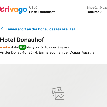
Úti cél
Érkezés/távoz
Dátumok
Emmersdorf an der Donau összes szállása
Hotel Donauhof
Hotel
Nagyon jó
(
1022 értékelés
)
8,4
4 Kategória
An der Donau 40, 3644, Emmersdorf an der Donau, Ausztria