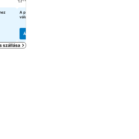
hez
A pontos árak megtekintéséhez
A pontos árak megtekint
válasszon dátumokat
válasszon dátumokat
Árak megjelenítése
Árak megjelenítése
 szállása