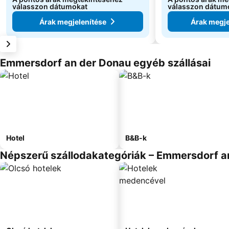
válasszon dátumokat
válasszon dátum
Árak megjelenítése
Árak megje
Emmersdorf an der Donau egyéb szállásai
Hotel
B&B-k
Népszerű szállodakategóriák – Emmersdorf a