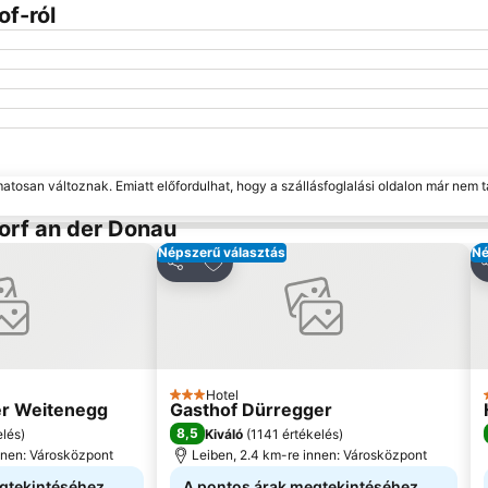
of-ról
matosan változnak. Emiatt előfordulhat, hogy a szállásfoglalási oldalon már nem t
orf an der Donau
Népszerű választás
Né
 kedvencekhez
Hozzáadás a kedvencekhez
Megosztás
M
Hotel
3 Kategória
er Weitenegg
Gasthof Dürregger
8,5
elés
)
Kiváló
(
1141 értékelés
)
nnen: Városközpont
Leiben, 2.4 km-re innen: Városközpont
gtekintéséhez
A pontos árak megtekintéséhez