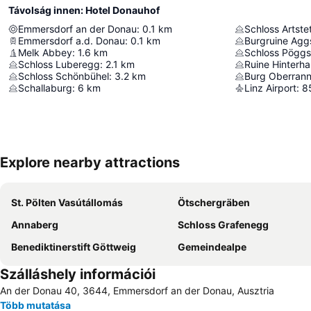
Távolság innen: Hotel Donauhof
Emmersdorf an der Donau
:
0.1
km
Schloss Artste
Emmersdorf a.d. Donau
:
0.1
km
Burgruine Agg
Melk Abbey
:
1.6
km
Schloss Pöggst
Schloss Luberegg
:
2.1
km
Ruine Hinterh
Schloss Schönbühel
:
3.2
km
Burg Oberran
Schallaburg
:
6
km
Linz Airport
:
8
Explore nearby attractions
St. Pölten Vasútállomás
Ötschergräben
Annaberg
Schloss Grafenegg
Benediktinerstift Göttweig
Gemeindealpe
Szálláshely információi
An der Donau 40, 3644, Emmersdorf an der Donau, Ausztria
Több mutatása