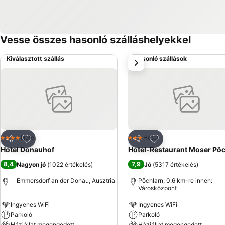
Vesse összes hasonló szálláshelyekkel
Kiválasztott szállás
Hasonló szállások
következő
Hozzáadás a kedvencekhez
Hozzáadás a kedve
Hotel
Hotel
4 Kategória
3 Kategória
Megosztás
Megosztás
Hotel Donauhof
Hotel-Restaurant Moser Pöc
8,4
7,9
Nagyon jó
(
1022 értékelés
)
Jó
(
5317 értékelés
)
Emmersdorf an der Donau, Ausztria
Pöchlarn, 0.6 km-re innen:
Városközpont
Ingyenes WiFi
Ingyenes WiFi
Parkoló
Parkoló
Háziállat megengedett
Háziállat megengedett