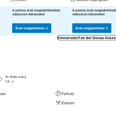
z
A pontos árak megtekintéséhez
A pontos árak megtekintésé
válasszon dátumokat
válasszon dátumokat
Árak megjelenítése
Árak megjelenítése
Emmersdorf an der Donau összes
Ár-érték arány
7,9
Jó
kban
Parkoló
Étterem