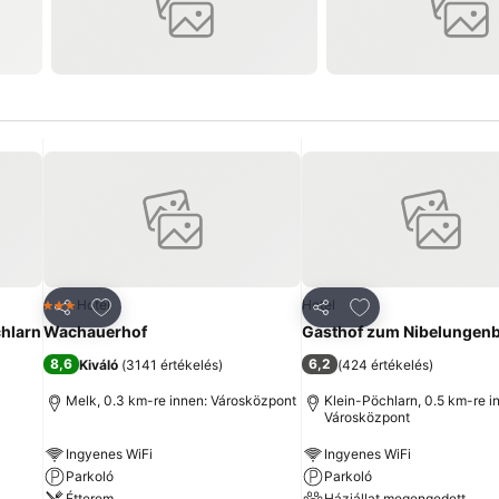
ncekhez
Hozzáadás a kedvencekhez
Hozzáadás a ked
Hotel
Hotel
3 Kategória
Megosztás
Megosztás
hlarn
Wachauerhof
Gasthof zum Nibelungen
8,6
6,2
Kiváló
(
3141 értékelés
)
(
424 értékelés
)
Melk, 0.3 km-re innen: Városközpont
Klein-Pöchlarn, 0.5 km-re i
Városközpont
Ingyenes WiFi
Ingyenes WiFi
Parkoló
Parkoló
Étterem
Háziállat megengedett