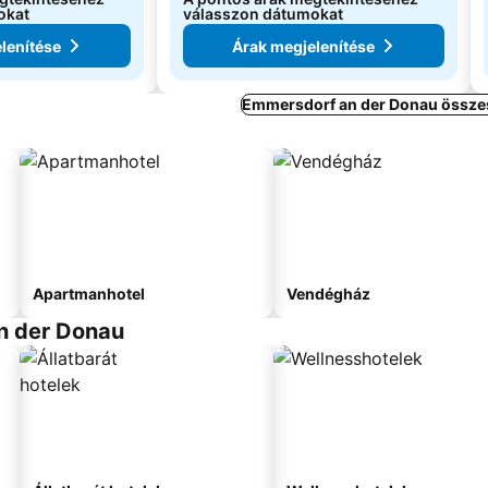
okat
válasszon dátumokat
lenítése
Árak megjelenítése
Emmersdorf an der Donau összes
Apartmanhotel
Vendégház
n der Donau