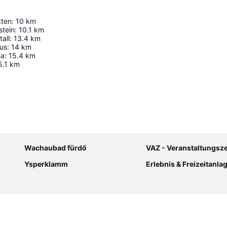
tten
:
10
km
stein
:
10.1
km
all
:
13.4
km
aus
:
14
km
na
:
15.4
km
5.1
km
Nagy méretű térkép
Wachaubad fürdő
VAZ - Veranstaltungszentrum Sa
Ysperklamm
Erlebnis & Freizeitanlage