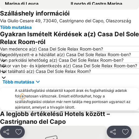
Marina di Leuca
Il porto di Castro Marina
Szálláshely információi
Baia dei Turchi
Via Giulio Cesare 49, 73040, Castrignano del Capo, Olaszország
Több mutatása
Gyakran Ismételt Kérdések a(z) Casa Del Sole
Relax Room-ról
Van medence a(z) Casa Del Sole Relax Room-ben?
Engedélyezett-e a háziállat a(z) Casa Del Sole Relax Room-ben?
Van parkolási lehetőség a(z) Casa Del Sole Relax Room-ben?
Mikor van be- és kijelentkezés a(z) Casa Del Sole Relax Room-ben?
Hol található a(z) Casa Del Sole Relax Room?
Több mutatása
A szállásfoglalási oldalaktól kapott árak és foglalhatósági adatok
folyamatosan változnak. Emiatt előfordulhat, hogy a
szállásfoglalási oldalon már nem találja meg pontosan ugyanazt az
ajánlatot, amelyet a trivagón látott.
A legjobb értékelésű Hotels között –
Castrignano del Capo
Megosztás
Hozzáadás a kedvencekhez
Megosztás
Hozzá