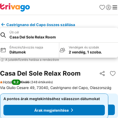
Kedvencek
Bejelen
Me
Castrignano del Capo összes szállása
Úti cél
Casa Del Sole Relax Room
Érkezés/távozás napja
Vendégek és szobák
Dátumok
2 vendég, 1 szoba.
A jutalékfizetés hatása a rendezésre
Casa Del Sole Relax Room
Megosztá
Ho
Hotel
9,2
Kiváló
(
348 értékelés
)
1 Kategória
Via Giulio Cesare 49, 73040, Castrignano del Capo, Olaszország
A pontos árak megtekintéséhez válasszon dátumokat
A pontos árak megtekintéséhez válasszon dátumokat
Árak megjelenítése
Árak megjelenítése