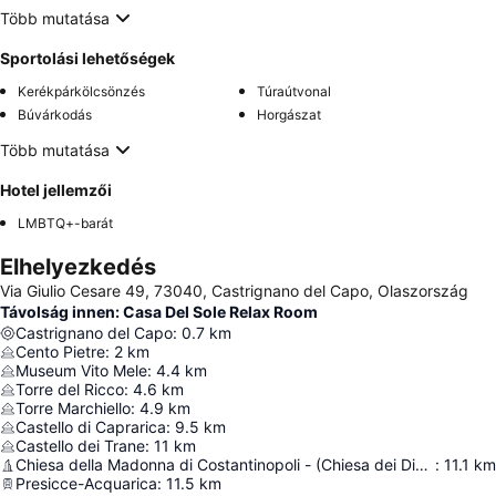
Több mutatása
Sportolási lehetőségek
Kerékpárkölcsönzés
Túraútvonal
Búvárkodás
Horgászat
Több mutatása
Hotel jellemzői
LMBTQ+-barát
Elhelyezkedés
Via Giulio Cesare 49, 73040, Castrignano del Capo, Olaszország
Távolság innen: Casa Del Sole Relax Room
Castrignano del Capo
:
0.7
km
Cento Pietre
:
2
km
Museum Vito Mele
:
4.4
km
Torre del Ricco
:
4.6
km
Torre Marchiello
:
4.9
km
Castello di Caprarica
:
9.5
km
Castello dei Trane
:
11
km
Chiesa della Madonna di Costantinopoli - (Chiesa dei Diavoli)
:
11.1
km
Presicce-Acquarica
:
11.5
km