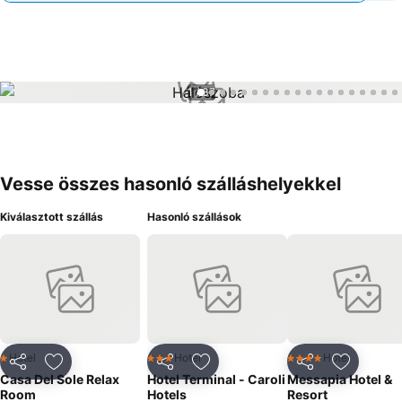
1 / 37
Vesse összes hasonló szálláshelyekkel
Kiválasztott szállás
Hasonló szállások
Hotel
Hotel
Hotel
1 Kategória
3 Kategória
4 Kategória
Megosztás
Hozzáadás a kedvencekhez
Megosztás
Hozzáadás a kedvencekhez
Megosztás
Hozzáad
Casa Del Sole Relax
Hotel Terminal - Caroli
Messapia Hotel &
Room
Hotels
Resort