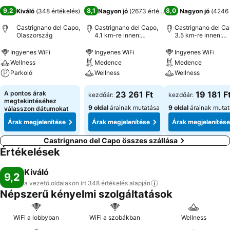
9,2
8,1
8,0
Kiváló
(
348 értékelés
)
Nagyon jó
(
2673 értékelés
)
Nagyon jó
(
4246 
Castrignano del Capo,
Castrignano del Capo,
Castrignano del Ca
Olaszország
4.1 km-re innen:
3.5 km-re innen:
Városközpont
Városközpont
Ingyenes WiFi
Ingyenes WiFi
Ingyenes WiFi
Wellness
Medence
Medence
Parkoló
Wellness
Wellness
A pontos árak
23 261 Ft
19 181 F
kezdőár:
kezdőár:
megtekintéséhez
9 oldal
árainak mutatása
9 oldal
árainak muta
válasszon dátumokat
Árak megjelenítése
Árak megjelenítése
Árak megjelenítése
Castrignano del Capo összes szállása
Értékelések
Kiváló
9,2
a vezető oldalakon írt 348 értékelés
alapján
Népszerű kényelmi szolgáltatások
WiFi a lobbyban
WiFi a szobákban
Wellness