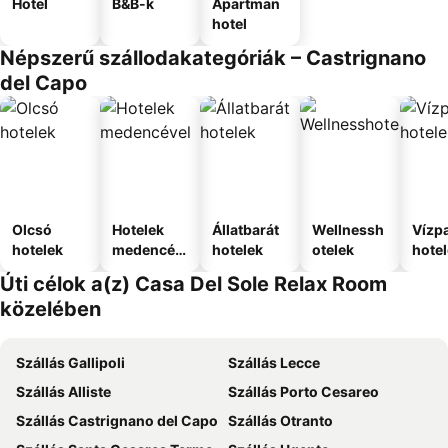
Hotel
B&B-k
Apartman
hotel
Népszerű szállodakategóriák – Castrignano
del Capo
Olcsó
Hotelek
Állatbarát
Wellnessh
Vízpa
hotelek
medencév
hotelek
otelek
hote
el
Úti célok a(z) Casa Del Sole Relax Room
közelében
Szállás Gallipoli
Szállás Lecce
Szállás Alliste
Szállás Porto Cesareo
Szállás Castrignano del Capo
Szállás Otranto