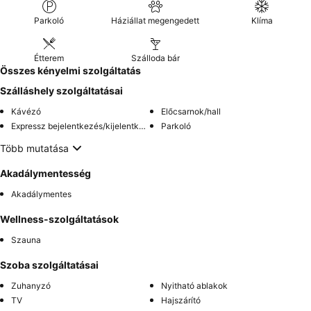
Parkoló
Háziállat megengedett
Klíma
Étterem
Szálloda bár
Összes kényelmi szolgáltatás
Szálláshely szolgáltatásai
Kávézó
Előcsarnok/hall
Expressz bejelentkezés/kijelentkezés
Parkoló
Több mutatása
Akadálymentesség
Akadálymentes
Wellness-szolgáltatások
Szauna
Szoba szolgáltatásai
Zuhanyzó
Nyitható ablakok
TV
Hajszárító