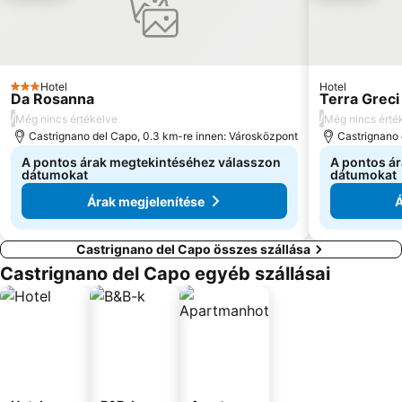
Hotel
Hotel
3 Kategória
Da Rosanna
Terra Greci
/
/
Még nincs értékelve
Még nincs érté
Castrignano del Capo, 0.3 km-re innen: Városközpont
Castrignano 
A pontos árak megtekintéséhez válasszon
A pontos á
dátumokat
dátumokat
Árak megjelenítése
Á
Castrignano del Capo összes szállása
Castrignano del Capo egyéb szállásai