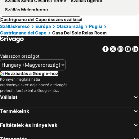
Szállás Santa Cesarea Terme
Szállás Ugento
Szállás Melendugno
Castrignano del Capo összes szállása
Szálláskereső
Európa
Olaszország
Puglia
Castrignano del Capo
Casa Del Sole Relax Room
Facebook
Twitter
Insta
Yo
Válasszon országot
Hozzáadás a Google-hoz
Könnyen megtalálhatja
eredményeinket: adja hozzá a trivagót
preferált forrásként a Google-höz.
Vállalat
Termékeink
Feltételek és irányelvek
Támogatás