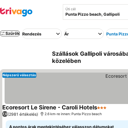
Úti cél
Szűrők
Rendezés
Ár
Punta Pizz
Szállások Gallipoli városáb
közelében
Népszerű választás
Ecoresort Le Sirene - Caroli Hotels
3 Kategória
(2981 értékelés)
7,0
2.6 km-re innen: Punta Pizzo beach
A pontos árak megtekintéséhez válasszon dátumokat