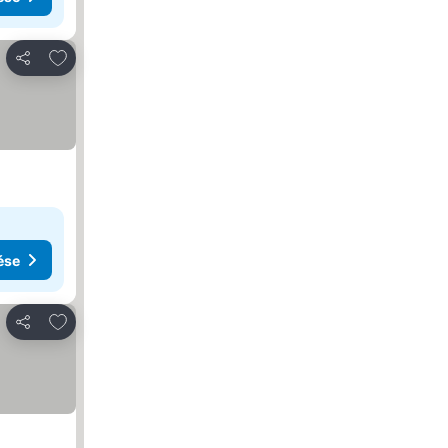
Hozzáadás a kedvencekhez
Megosztás
ése
Hozzáadás a kedvencekhez
Megosztás