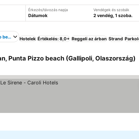
Érkezés/távozás napja
Vendégek és szobák
Dátumok
2 vendég, 1 szoba.
o beach
Hotelek
Értékelés: 8,0+
Reggeli az árban
Strand
Parkol
an, Punta Pizzo beach (Gallipoli, Olaszország)