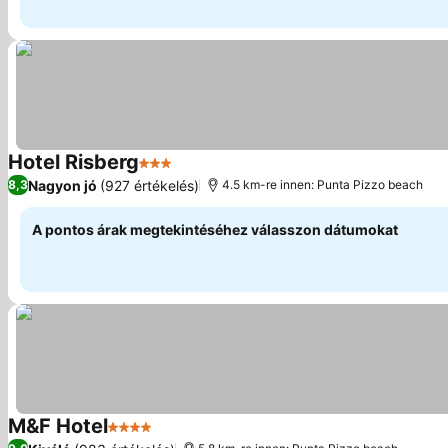
Hotel Risberg
3 Kategória
Nagyon jó
(927 értékelés)
8,3
4.5 km-re innen: Punta Pizzo beach
A pontos árak megtekintéséhez válasszon dátumokat
M&F Hotel
4 Kategória