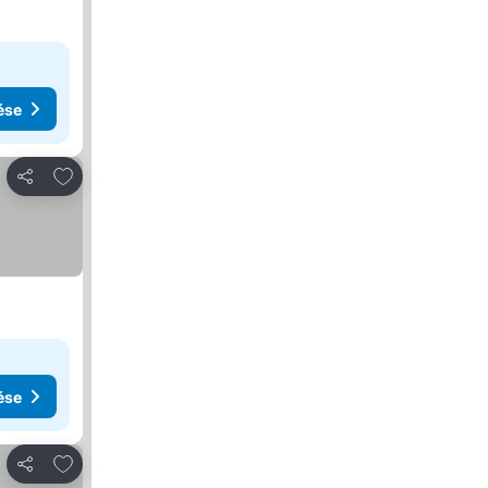
ése
Hozzáadás a kedvencekhez
Megosztás
ése
Hozzáadás a kedvencekhez
Megosztás