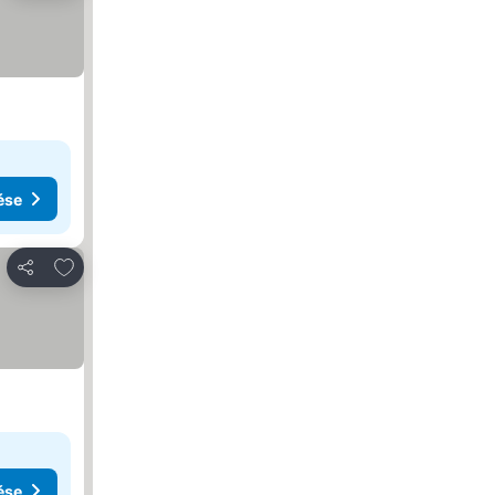
ése
Hozzáadás a kedvencekhez
Megosztás
ése