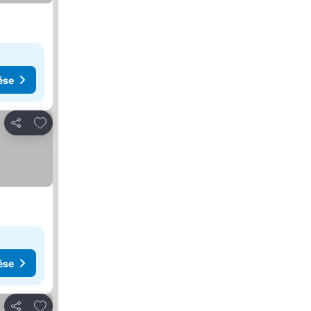
ése
Hozzáadás a kedvencekhez
Megosztás
ése
Hozzáadás a kedvencekhez