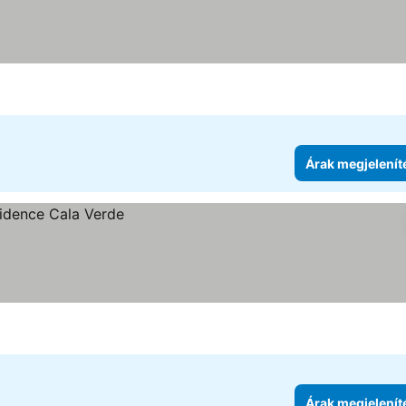
Árak megjelenít
Árak megjelenít