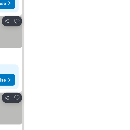
ése
Hozzáadás a kedvencekhez
Megosztás
ése
Hozzáadás a kedvencekhez
Megosztás