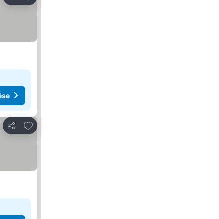
Megosztás
ése
Hozzáadás a kedvencekhez
Megosztás