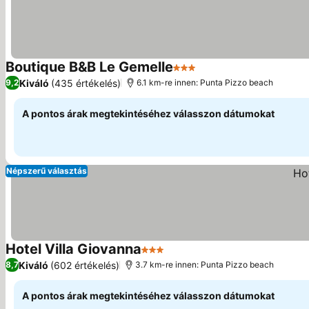
Boutique B&B Le Gemelle
3 Kategória
Kiváló
(435 értékelés)
9,2
6.1 km-re innen: Punta Pizzo beach
A pontos árak megtekintéséhez válasszon dátumokat
Népszerű választás
Hotel Villa Giovanna
3 Kategória
Kiváló
(602 értékelés)
8,7
3.7 km-re innen: Punta Pizzo beach
A pontos árak megtekintéséhez válasszon dátumokat