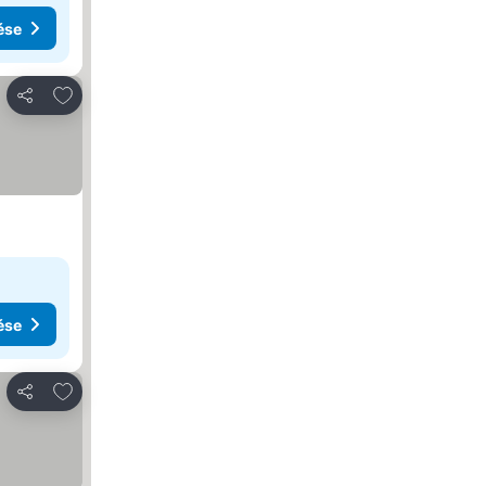
ése
Hozzáadás a kedvencekhez
Megosztás
ése
Hozzáadás a kedvencekhez
Megosztás