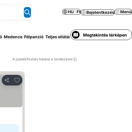
HU · Ft
Menü
Bejelentkezés
Megtekintés térképen
ó
Medence
Félpanzió
Teljes ellátás
Kiadó ház/apartman
Apartm
A jutalékfizetés hatása a rendezésre
Hozzáadás a kedvencekhez
Megosztás