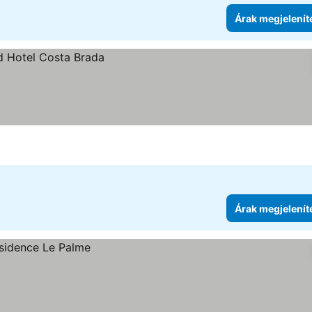
Árak megjelenít
Árak megjelenít