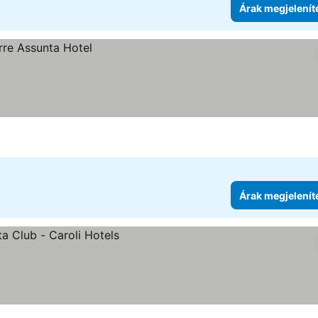
Árak megjelenít
Árak megjelenít