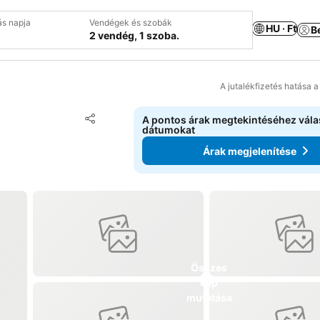
ás napja
Vendégek és szobák
HU · Ft
B
2 vendég, 1 szoba.
A jutalékfizetés hatása 
Hozzáadás a kedvencekhez
A pontos árak megtekintéséhez vál
Megosztás
dátumokat
Árak megjelenítése