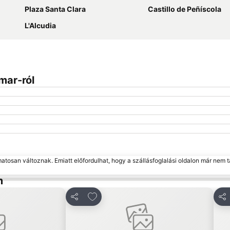
Plaza Santa Clara
Castillo de Peñíscola
L'Alcudia
mar-ról
matosan változnak. Emiatt előfordulhat, hogy a szállásfoglalási oldalon már nem t
m
edvencekhez
Hozzáadás a kedvencekhez
Megosztás
Me