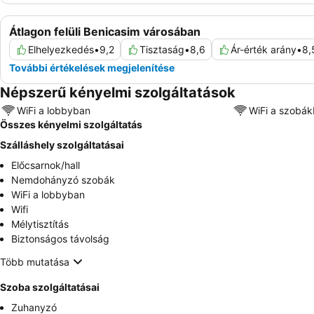
Átlagon felüli Benicasim városában
Elhelyezkedés
•
9,2
Tisztaság
•
8,6
Ár-érték arány
•
8,
További értékelések megjelenítése
Népszerű kényelmi szolgáltatások
WiFi a lobbyban
WiFi a szobá
Összes kényelmi szolgáltatás
Szálláshely szolgáltatásai
Előcsarnok/hall
Nemdohányzó szobák
WiFi a lobbyban
Wifi
Mélytisztítás
Biztonságos távolság
Több mutatása
Szoba szolgáltatásai
Zuhanyzó