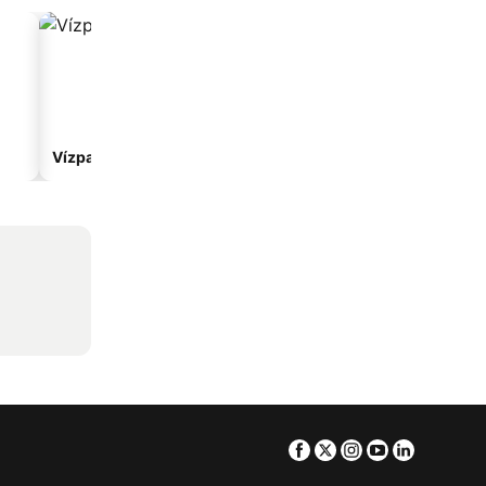
Vízparti hotelek
Hotelek parkolóval
Facebook
Twitter
Instagram
Youtube
Linkedin