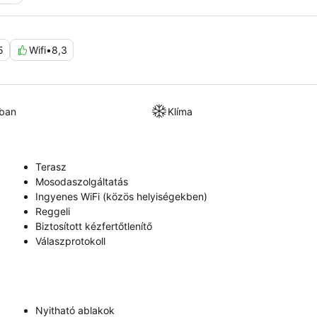
5
Wifi
•
8,3
kban
Klíma
Terasz
Mosodaszolgáltatás
Ingyenes WiFi (közös helyiségekben)
Reggeli
Biztosított kézfertőtlenítő
Válaszprotokoll
Nyitható ablakok