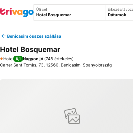
Úti cél
Érkezés/távoz
Dátumok
Benicasim összes szállása
Hotel Bosquemar
Hotel
Nagyon jó
(
748 értékelés
)
8,1
1 Kategória
Carrer Sant Tomàs, 73, 12560, Benicasim, Spanyolország