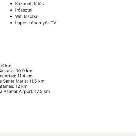
Központi fűtés
Íróasztal
Wifi (szoba)
Lapos képernyős TV
7.6
km
Castalia
:
10.9
km
as Artes
:
11.4
km
e Santa María
:
11.5
km
lafamés
:
12
km
a Azahar Airport
:
17.5
km
Nagy méretű térkép