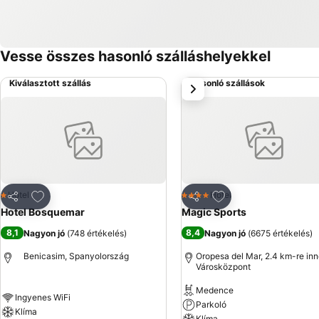
Vesse összes hasonló szálláshelyekkel
Kiválasztott szállás
Hasonló szállások
következő
Hozzáadás a kedvencekhez
Hozzáadás a kedve
Hotel
Hotel
1 Kategória
4 Kategória
Megosztás
Megosztás
Hotel Bosquemar
Magic Sports
8,1
8,4
Nagyon jó
(
748 értékelés
)
Nagyon jó
(
6675 értékelés
)
Benicasim, Spanyolország
Oropesa del Mar, 2.4 km-re inn
Városközpont
Medence
Ingyenes WiFi
Parkoló
Klíma
Klíma