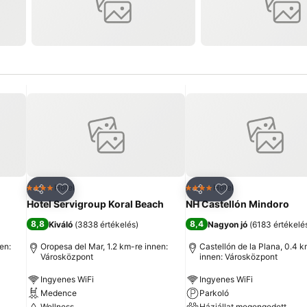
ncekhez
Hozzáadás a kedvencekhez
Hozzáadás a ked
Hotel
Hotel
4 Kategória
4 Kategória
Megosztás
Megosztás
Hotel Servigroup Koral Beach
NH Castellón Mindoro
8,8
8,4
Kiváló
(
3838 értékelés
)
Nagyon jó
(
6183 értékelé
en:
Oropesa del Mar, 1.2 km-re innen:
Castellón de la Plana, 0.4 
Városközpont
innen: Városközpont
Ingyenes WiFi
Ingyenes WiFi
Medence
Parkoló
Wellness
Háziállat megengedett