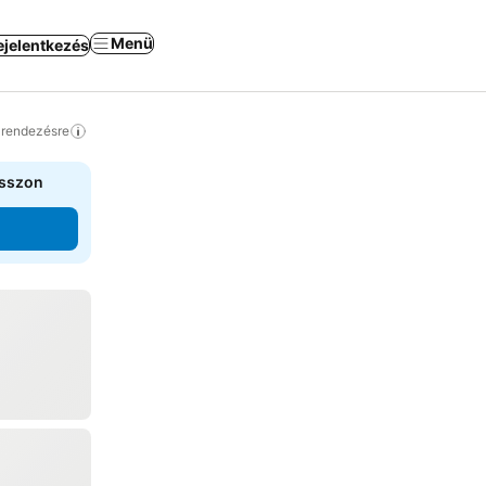
Menü
ejelentkezés
a rendezésre
asszon