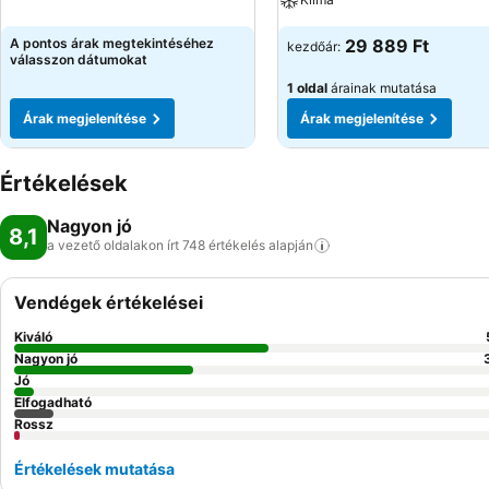
A pontos árak megtekintéséhez
29 889 Ft
kezdőár:
válasszon dátumokat
1 oldal
árainak mutatása
Árak megjelenítése
Árak megjelenítése
Értékelések
Nagyon jó
8,1
a vezető oldalakon írt 748 értékelés
alapján
Vendégek értékelései
Kiváló
Nagyon jó
Jó
Elfogadható
Rossz
Értékelések mutatása