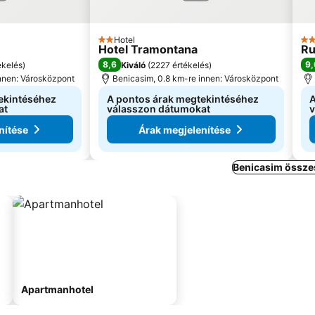
Hotel
2 Kategória
4 K
Hotel Tramontana
Ru
8,6
9,
ékelés
)
Kiváló
(
2227 értékelés
)
innen: Városközpont
Benicasim, 0.8 km-re innen: Városközpont
ekintéséhez
A pontos árak megtekintéséhez
A
at
válasszon dátumokat
v
nítése
Árak megjelenítése
Benicasim összes
Apartmanhotel