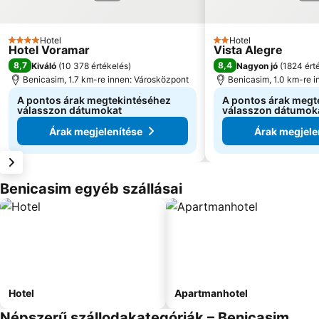
Hotel
Hotel
4 Kategória
2 Kategória
Hotel Voramar
Vista Alegre
8,7
8,4
Kiváló
(
10 378 értékelés
)
Nagyon jó
(
1824 ért
Benicasim, 1.7 km-re innen: Városközpont
Benicasim, 1.0 km-re 
A pontos árak megtekintéséhez
A pontos árak megt
válasszon dátumokat
válasszon dátumok
Árak megjelenítése
Árak megjele
Benicasim egyéb szállásai
Hotel
Apartmanhotel
Népszerű szállodakategóriák – Benicasim