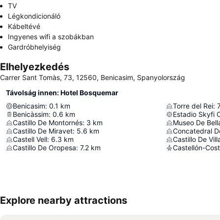
TV
Légkondicionáló
Kábeltévé
Ingyenes wifi a szobákban
Gardróbhelyiség
Elhelyezkedés
Carrer Sant Tomàs, 73, 12560, Benicasim, Spanyolország
Távolság innen: Hotel Bosquemar
Benicasim
:
0.1
km
Torre del Rei
:
Benicàssim
:
0.6
km
Estadio Skyfi 
Castillo De Montornés
:
3
km
Museo De Bell
Castillo De Miravet
:
5.6
km
Concatedral D
Castell Vell
:
6.3
km
Castillo De Vil
Castillo De Oropesa
:
7.2
km
Castellón-Cost
Explore nearby attractions