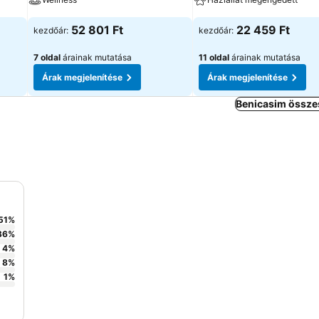
52 801 Ft
22 459 Ft
kezdőár:
kezdőár:
7 oldal
árainak mutatása
11 oldal
árainak mutatása
Árak megjelenítése
Árak megjelenítése
Benicasim összes
51
%
36
%
4
%
8
%
1
%