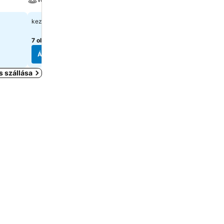
38 518 Ft
A pontos árak megtekint
kezdőár:
válasszon dátumokat
7 oldal
árainak mutatása
Árak megjelenítése
Árak megjelenítése
 szállása