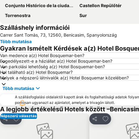
Conjunto Histórico de la ciudad de Peñiscola
Castellon Repülőtér
Torrenostra
Sur
Szálláshely információi
Carrer Sant Tomàs, 73, 12560, Benicasim, Spanyolország
Több mutatása
Gyakran Ismételt Kérdések a(z) Hotel Bosque
Van medence a(z) Hotel Bosquemar-ben?
Engedélyezett-e a háziállat a(z) Hotel Bosquemar-ben?
Van parkolási lehetőség a(z) Hotel Bosquemar-ben?
Hol található a(z) Hotel Bosquemar?
Melyek a népszerű látnivalók a(z) Hotel Bosquemar közelében?
Több mutatása
A szállásfoglalási oldalaktól kapott árak és foglalhatósági adatok folya
pontosan ugyanazt az ajánlatot, amelyet a trivagón látott.
A legjobb értékelésű Hotels között –Benicasi
Népszerű választás
Hozzáadás a kedvencekhez
Hozzáadás a k
Megosztás
Megosztás