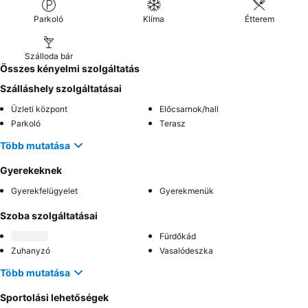
Parkoló
Klíma
Étterem
Szálloda bár
Összes kényelmi szolgáltatás
Szálláshely szolgáltatásai
Üzleti központ
Előcsarnok/hall
Parkoló
Terasz
Több mutatása
Gyerekeknek
Gyerekfelügyelet
Gyerekmenük
Szoba szolgáltatásai
Fürdőkád
Zuhanyzó
Vasalódeszka
Több mutatása
Sportolási lehetőségek