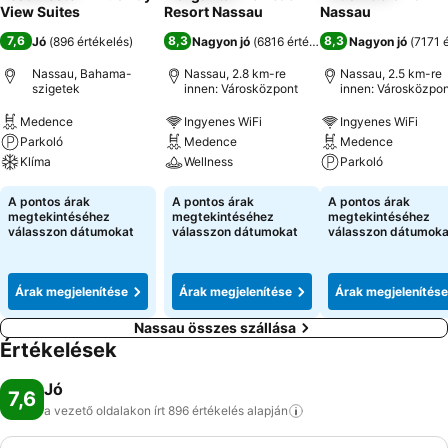
View Suites
Resort Nassau
Nassau
7,6
8,3
8,3
Jó
(
896 értékelés
)
Nagyon jó
(
6816 értékelés
)
Nagyon jó
(
7171 
Nassau, Bahama-
Nassau, 2.8 km-re
Nassau, 2.5 km-re
szigetek
innen: Városközpont
innen: Városközpon
Medence
Ingyenes WiFi
Ingyenes WiFi
Parkoló
Medence
Medence
Klíma
Wellness
Parkoló
A pontos árak
A pontos árak
A pontos árak
megtekintéséhez
megtekintéséhez
megtekintéséhez
válasszon dátumokat
válasszon dátumokat
válasszon dátumoka
Árak megjelenítése
Árak megjelenítése
Árak megjelenítése
Nassau összes szállása
Értékelések
Jó
7,6
a vezető oldalakon írt 896 értékelés
alapján