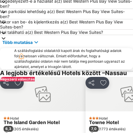
Engedélyezett-e a háziállat a(z) Best Western Plus Bay View Suites-
ben?
Van parkolási lehetőség a(z) Best Western Plus Bay View Suites-
ben?
Mikor van be- és kijelentkezés a(z) Best Western Plus Bay View
Suites-ben?
Hol található a(z) Best Western Plus Bay View Suites?
Több mutatása
A szállásfoglalási oldalaktól kapott árak és foglalhatósági adatok
folyamatosan változnak. Emiatt előfordulhat, hogy a
szállásfoglalási oldalon már nem találja meg pontosan ugyanazt az
ajánlatot, amelyet a trivagón látott.
A legjobb értékelésű Hotels között –Nassau
Népszerű választás
Megosztás
Hozzáadás a kedvencekhez
Megosztás
Hozzáadás a
Hotel
Hotel
2 Kategória
3 Kategória
The Island Garden Hotel
Towne Hotel
6,3
7,0
(
305 értékelés
)
(
1773 értékelés
)