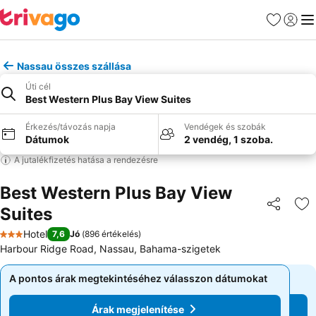
Kedvencek
Bejelen
Me
Nassau összes szállása
Úti cél
Best Western Plus Bay View Suites
Érkezés/távozás napja
Vendégek és szobák
Dátumok
2 vendég, 1 szoba.
A jutalékfizetés hatása a rendezésre
Best Western Plus Bay View
Suites
Megosztá
Ho
Hotel
7,6
Jó
(
896 értékelés
)
3 Kategória
Harbour Ridge Road, Nassau, Bahama-szigetek
A pontos árak megtekintéséhez válasszon dátumokat
A pontos árak megtekintéséhez válasszon dátumokat
Árak megjelenítése
Árak megjelenítése