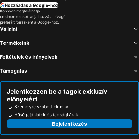
Hozzáadás a Google-hoz
Könnyen megtalálhatja
eredményeinket: adja hozzá a trivagót
preferált forrásként a Google-höz.
Vállalat
Termékeink
Feltételek és irányelvek
Támogatás
Jelentkezzen be a tagok exkluzív
előnyeiért
Személyre szabott élmény
Hűségajánlatok és tagsági árak
Bejelentkezés