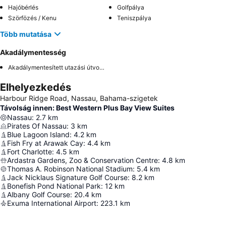
Hajóbérlés
Golfpálya
Szörfözés / Kenu
Teniszpálya
Több mutatása
Akadálymentesség
Akadálymentesített utazási útvonal
Elhelyezkedés
Harbour Ridge Road, Nassau, Bahama-szigetek
Távolság innen: Best Western Plus Bay View Suites
Nassau
:
2.7
km
Pirates Of Nassau
:
3
km
Blue Lagoon Island
:
4.2
km
Fish Fry at Arawak Cay
:
4.4
km
Fort Charlotte
:
4.5
km
Ardastra Gardens, Zoo & Conservation Centre
:
4.8
km
Thomas A. Robinson National Stadium
:
5.4
km
Jack Nicklaus Signature Golf Course
:
8.2
km
Bonefish Pond National Park
:
12
km
Albany Golf Course
:
20.4
km
Exuma International Airport
:
223.1
km