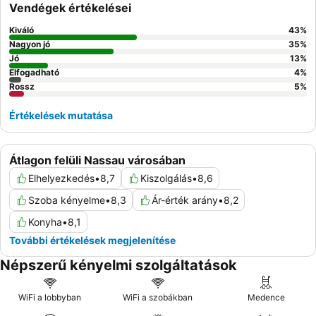
Vendégek értékelései
Kiváló
43
%
Nagyon jó
35
%
Jó
13
%
Elfogadható
4
%
Rossz
5
%
Értékelések mutatása
Átlagon felüli Nassau városában
Elhelyezkedés
•
8,7
Kiszolgálás
•
8,6
Szoba kényelme
•
8,3
Ár-érték arány
•
8,2
Konyha
•
8,1
További értékelések megjelenítése
Népszerű kényelmi szolgáltatások
WiFi a lobbyban
WiFi a szobákban
Medence