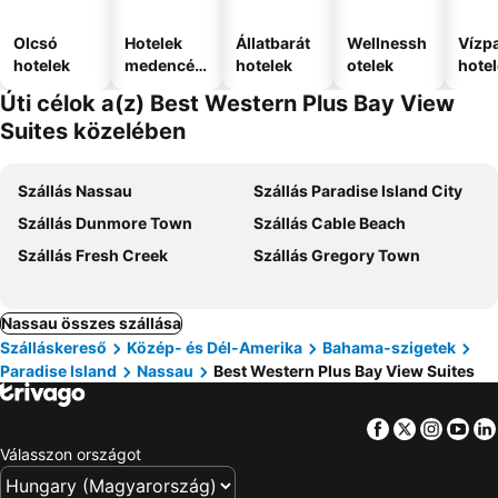
Olcsó
Hotelek
Állatbarát
Wellnessh
Vízpa
hotelek
medencév
hotelek
otelek
hote
el
Úti célok a(z) Best Western Plus Bay View
Suites közelében
Szállás Nassau
Szállás Paradise Island City
Szállás Dunmore Town
Szállás Cable Beach
Szállás Fresh Creek
Szállás Gregory Town
Nassau összes szállása
Szálláskereső
Közép- és Dél-Amerika
Bahama-szigetek
Paradise Island
Nassau
Best Western Plus Bay View Suites
Facebook
Twitter
Insta
Yo
Válasszon országot