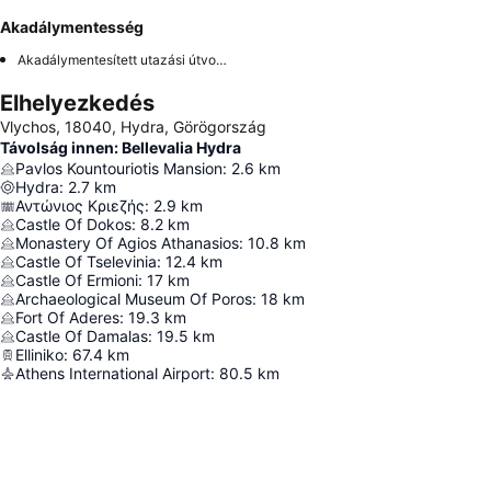
Akadálymentesség
Akadálymentesített utazási útvonal
Elhelyezkedés
Vlychos, 18040, Hydra, Görögország
Távolság innen: Bellevalia Hydra
Pavlos Kountouriotis Mansion
:
2.6
km
Hydra
:
2.7
km
Αντώνιος Κριεζής
:
2.9
km
Castle Of Dokos
:
8.2
km
Monastery Of Agios Athanasios
:
10.8
km
Castle Of Tselevinia
:
12.4
km
Castle Of Ermioni
:
17
km
Archaeological Museum Of Poros
:
18
km
Fort Of Aderes
:
19.3
km
Castle Of Damalas
:
19.5
km
Elliniko
:
67.4
km
Athens International Airport
:
80.5
km