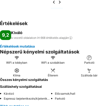
Értékelések
Kiváló
9,2
a vezető oldalakon írt 668 értékelés
alapján
Értékelések mutatása
Népszerű kényelmi szolgáltatások
WiFi a lobbyban
WiFi a szobákban
Parkoló
Klíma
Étterem
Szálloda bár
Összes kényelmi szolgáltatás
Szálláshely szolgáltatásai
Kávézó
Előcsarnok/hall
Expressz bejelentkezés/kijelentkezés
Parkoló