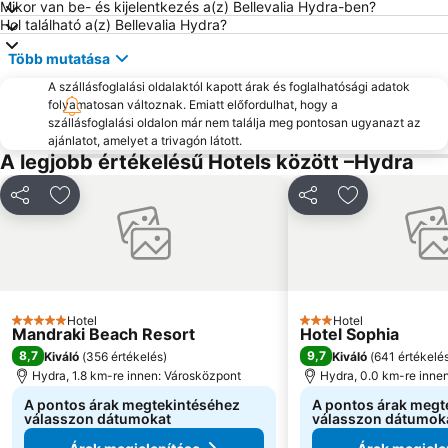
Mikor van be- és kijelentkezés a(z) Bellevalia Hydra-ben?
Hol található a(z) Bellevalia Hydra?
Több mutatása
A szállásfoglalási oldalaktól kapott árak és foglalhatósági adatok
folyamatosan változnak. Emiatt előfordulhat, hogy a
szállásfoglalási oldalon már nem találja meg pontosan ugyanazt az
ajánlatot, amelyet a trivagón látott.
A legjobb értékelésű Hotels között –Hydra
Megosztás
Hozzáadás a kedvencekhez
Megosztás
Hozzáadás a
Hotel
Hotel
5 Kategória
3 Kategória
Mandraki Beach Resort
Hotel Sophia
8,7
9,7
Kiváló
(
356 értékelés
)
Kiváló
(
641 értékelé
Hydra, 1.8 km-re innen: Városközpont
Hydra, 0.0 km-re inne
A pontos árak megtekintéséhez
A pontos árak megt
válasszon dátumokat
válasszon dátumok