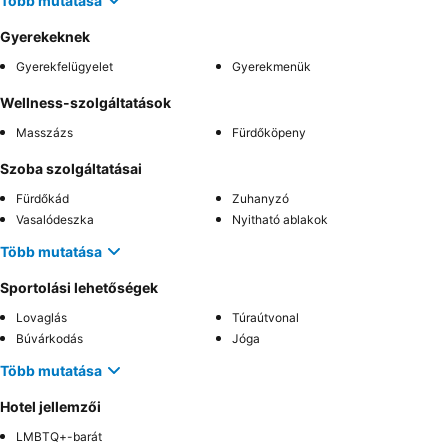
Több mutatása
Gyerekeknek
Gyerekfelügyelet
Gyerekmenük
Wellness-szolgáltatások
Masszázs
Fürdőköpeny
Szoba szolgáltatásai
Fürdőkád
Zuhanyzó
Vasalódeszka
Nyitható ablakok
Több mutatása
Sportolási lehetőségek
Lovaglás
Túraútvonal
Búvárkodás
Jóga
Több mutatása
Hotel jellemzői
LMBTQ+-barát