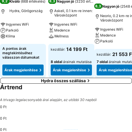
9,2
8,3
Kiváló
(
668 értékelés
)
Nagyon jó
(
3230 értékelés
)
8,3
Nagyon jó
(
2548 é
Hydra, Görögország
Askeli, 0.1 km-re innen:
Városközpont
Neorio, 0.2 km-re i
Városközpont
Ingyenes WiFi
Ingyenes WiFi
Ingyenes WiFi
Parkoló
Medence
Medence
Klíma
Wellness
Parkoló
Árak megjelenítése
Árak megjelenítése
A pontos árak
14 199 Ft
kezdőár:
Árak megjeleníté
megtekintéséhez
21 553 F
kezdőár:
válasszon dátumokat
8 oldal
árainak mutatása
7 oldal
árainak mutat
Árak megjelenítése
Árak megjelenítése
Árak megjelenítése
Hydra összes szállása
Ártrend
A trivago legalacsonyabb árai alapján, az utóbbi 30 napból
0 Ft
0 Ft
0 Ft