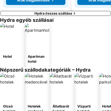
Árak megjelenítése
Árak megjele
Hydra összes szállása
Hydra egyéb szállásai
Hotel
Apartman
hotel
Népszerű szállodakategóriák – Hydra
Olcsó
Hotelek
Állatbarát
Vízparti
Hote