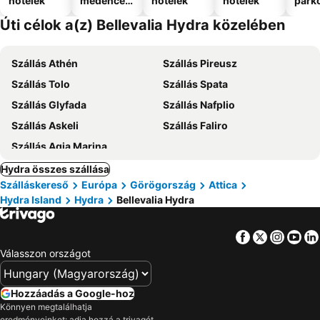
hotelek
medencév
hotelek
hotelek
park
el
Úti célok a(z) Bellevalia Hydra közelében
Szállás Athén
Szállás Pireusz
Szállás Tolo
Szállás Spata
Szállás Glyfada
Szállás Nafplio
Szállás Askeli
Szállás Faliro
Szállás Agia Marina
Hydra összes szállása
Szálláskereső
Európa
Görögország
Attica
Hydra Island
Hydra
Bellevalia Hydra
Facebook
Twitter
Insta
Yo
Válasszon országot
Hozzáadás a Google-hoz
Könnyen megtalálhatja
eredményeinket: adja hozzá a trivagót