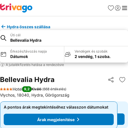
Kedvencek
Bejelen
Me
Hydra összes szállása
Úti cél
Bellevalia Hydra
Érkezés/távozás napja
Vendégek és szobák
Dátumok
2 vendég, 1 szoba.
A jutalékfizetés hatása a rendezésre
Bellevalia Hydra
Megosztá
Ho
Hotel
9,2
Kiváló
(
668 értékelés
)
4 Kategória
Vlychos, 18040, Hydra, Görögország
A pontos árak megtekintéséhez válasszon dátumokat
A pontos árak megtekintéséhez válasszon dátumokat
Árak megjelenítése
Árak megjelenítése