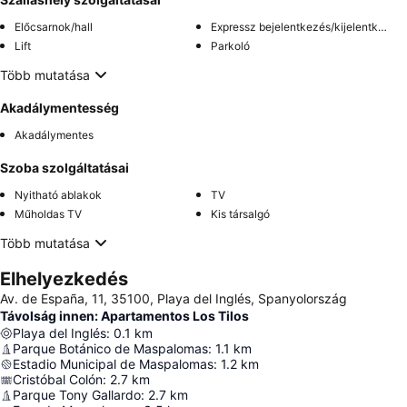
Előcsarnok/hall
Expressz bejelentkezés/kijelentkezés
Lift
Parkoló
Több mutatása
Akadálymentesség
Akadálymentes
Szoba szolgáltatásai
Nyitható ablakok
TV
Műholdas TV
Kis társalgó
Több mutatása
Elhelyezkedés
Av. de España, 11, 35100, Playa del Inglés, Spanyolország
Távolság innen: Apartamentos Los Tilos
Playa del Inglés
:
0.1
km
Parque Botánico de Maspalomas
:
1.1
km
Estadio Municipal de Maspalomas
:
1.2
km
Cristóbal Colón
:
2.7
km
Parque Tony Gallardo
:
2.7
km