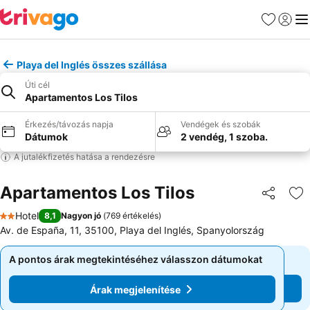
Kedvencek
Bejelen
Me
Playa del Inglés összes szállása
Úti cél
Apartamentos Los Tilos
Érkezés/távozás napja
Vendégek és szobák
Dátumok
2 vendég, 1 szoba.
A jutalékfizetés hatása a rendezésre
Apartamentos Los Tilos
Megosztá
Ho
Hotel
8,1
Nagyon jó
(
769 értékelés
)
2 Kategória
Av. de España, 11, 35100, Playa del Inglés, Spanyolország
A pontos árak megtekintéséhez válasszon dátumokat
A pontos árak megtekintéséhez válasszon dátumokat
Árak megjelenítése
Árak megjelenítése