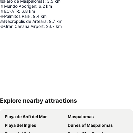
Faro de Maspalomas
:
3.5
km
Mundo Aborigen
:
6.2
km
EC-ATR
:
6.8
km
Palmitos Park
:
9.4
km
Necrópolis de Arteara
:
9.7
km
Gran Canaria Airport
:
26.7
km
Explore nearby attractions
Nagy méretű térkép
Playa de Anfi del Mar
Maspalomas
Playa del Inglés
Dunes of Maspalomas