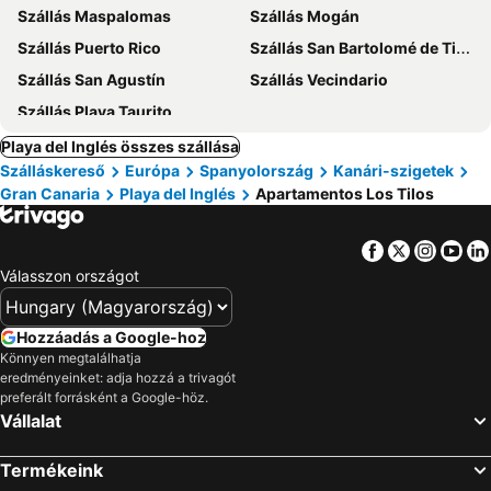
Szállás Maspalomas
Szállás Mogán
Szállás Puerto Rico
Szállás San Bartolomé de Tirajana
Szállás San Agustín
Szállás Vecindario
Szállás Playa Taurito
Playa del Inglés összes szállása
Szálláskereső
Európa
Spanyolország
Kanári-szigetek
Gran Canaria
Playa del Inglés
Apartamentos Los Tilos
Facebook
Twitter
Insta
Yo
Válasszon országot
Hozzáadás a Google-hoz
Könnyen megtalálhatja
eredményeinket: adja hozzá a trivagót
preferált forrásként a Google-höz.
Vállalat
Termékeink