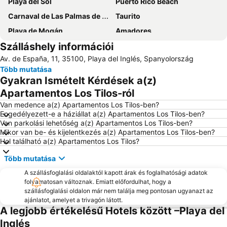
Playa del Sol
Puerto Rico Beach
Carnaval de Las Palmas de Gran Canaria
Taurito
Playa de Mogán
Amadores
Szálláshely információi
Repülőtér Nemzetközi de Gran Canaria
Playa de las Casillas
Av. de España, 11, 35100, Playa del Inglés, Spanyolország
Arguineguín
Gran Canaria Repülőtér
Több mutatása
Las Palmas
Yumbo centrum
Gyakran Ismételt Kérdések a(z)
Templo Ecuménico San Salvador
Aqualand Maspalomas
Apartamentos Los Tilos-ról
Puerto de Mogán
Gran Canaria Stadium
Van medence a(z) Apartamentos Los Tilos-ben?
Engedélyezett-e a háziállat a(z) Apartamentos Los Tilos-ben?
Triana
Maspalomas Golf
Van parkolási lehetőség a(z) Apartamentos Los Tilos-ben?
Mikor van be- és kijelentkezés a(z) Apartamentos Los Tilos-ben?
Centro Comercial Las Arenas
Hol található a(z) Apartamentos Los Tilos?
Több mutatása
A szállásfoglalási oldalaktól kapott árak és foglalhatósági adatok
folyamatosan változnak. Emiatt előfordulhat, hogy a
szállásfoglalási oldalon már nem találja meg pontosan ugyanazt az
ajánlatot, amelyet a trivagón látott.
A legjobb értékelésű Hotels között –Playa del
Inglés