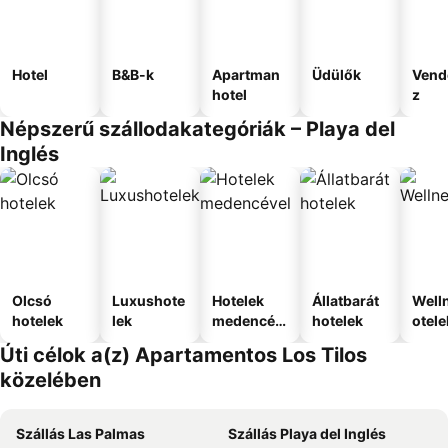
Hotel
B&B-k
Apartman
Üdülők
Vend
hotel
z
Népszerű szállodakategóriák – Playa del
Inglés
Olcsó
Luxushote
Hotelek
Állatbarát
Well
hotelek
lek
medencév
hotelek
otele
el
Úti célok a(z) Apartamentos Los Tilos
közelében
Szállás Las Palmas
Szállás Playa del Inglés