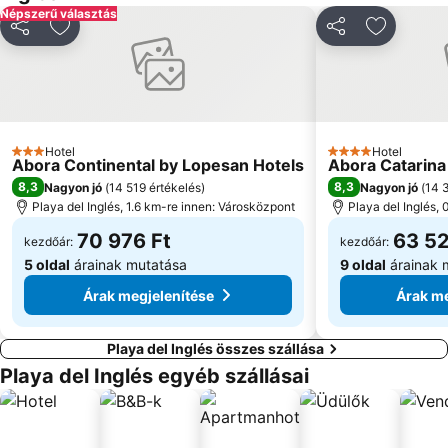
Népszerű választás
Megosztás
Hozzáadás a kedvencekhez
Megosztás
Hozzáadá
Hotel
Hotel
3 Kategória
4 Kategória
Abora Continental by Lopesan Hotels
Abora Catarina
8,3
8,3
Nagyon jó
(
14 519 értékelés
)
Nagyon jó
(
14 
Playa del Inglés, 1.6 km-re innen: Városközpont
Playa del Inglés,
70 976 Ft
63 52
kezdőár:
kezdőár:
5 oldal
árainak mutatása
9 oldal
árainak 
Árak megjelenítése
Árak me
Playa del Inglés összes szállása
Playa del Inglés egyéb szállásai