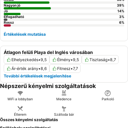
Nagyon jó
39
%
Jó
14
%
Elfogadható
3
%
Rossz
6
%
Értékelések mutatása
Átlagon felüli Playa del Inglés városában
Elhelyezkedés
•
9,5
Élmény
•
9,5
Tisztaság
•
8,7
Ár-érték arány
•
8,6
Fitnesz
•
7,7
További értékelések megjelenítése
Népszerű kényelmi szolgáltatások
WiFi a lobbyban
Medence
Parkoló
Étterem
Szálloda bár
Összes kényelmi szolgáltatás
Szálláshely szolgáltatásai