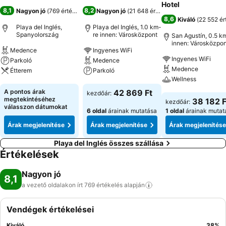
Hotel
8,1
8,2
Nagyon jó
(
769 értékelés
)
Nagyon jó
(
21 648 értékelés
)
8,6
Kiváló
(
22 552 ér
Playa del Inglés,
Playa del Inglés, 1.0 km-
Spanyolország
re innen: Városközpont
San Agustín, 0.5 k
innen: Városközpon
Medence
Ingyenes WiFi
Ingyenes WiFi
Parkoló
Medence
Medence
Étterem
Parkoló
Wellness
Árak megjelenítése
Árak megjelenítése
A pontos árak
42 869 Ft
kezdőár:
Árak megjeleníté
megtekintéséhez
38 182 F
kezdőár:
válasszon dátumokat
6 oldal
árainak mutatása
1 oldal
árainak mutat
Árak megjelenítése
Árak megjelenítése
Árak megjelenítése
Playa del Inglés összes szállása
Értékelések
Nagyon jó
8,1
a vezető oldalakon írt 769 értékelés
alapján
Vendégek értékelései
Kiváló
38
%