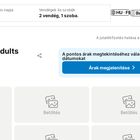
ás napja
Vendégek és szobák
HU · Ft
B
2 vendég, 1 szoba.
A jutalékfizetés hatása 
dults
A pontos árak megtekintéséhez vál
Hozzáadás a kedvencekhez
dátumokat
Megosztás
Árak megjelenítése
Betöltés
Betöltés