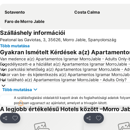
Sotavento
Costa Calma
Faro de Morro Jable
Szálláshely információi
Peatonal las Gaviotas, 3, 35626, Morro Jable, Spanyolország
Több mutatása
Gyakran Ismételt Kérdések a(z) Apartamentos
Van medence a(z) Apartamentos Igramar MorroJable - Adults Only-
Engedélyezett-e a háziállat a(z) Apartamentos Igramar MorroJable 
Van parkolási lehetőség a(z) Apartamentos Igramar MorroJable - Ad
Mikor van be- és kijelentkezés a(z) Apartamentos Igramar MorroJab
Hol található a(z) Apartamentos Igramar MorroJable - Adults Only?
Több mutatása
A szállásfoglalási oldalaktól kapott árak és foglalhatósági adatok folya
pontosan ugyanazt az ajánlatot, amelyet a trivagón látott.
A legjobb értékelésű Hotels között –Morro Ja
Hozzáadás a kedvencekhez
Hozzáadás a k
Megosztás
Megosztás