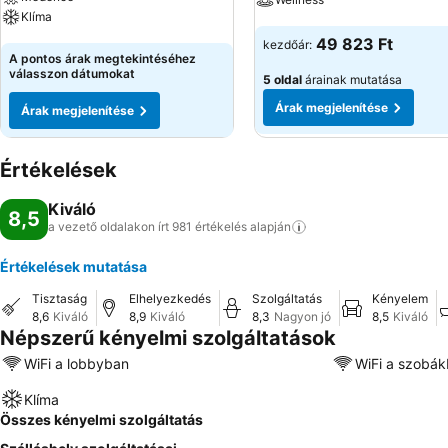
Klíma
Árak megjelenítése
49 823 Ft
kezdőár:
Árak megjelenítése
A pontos árak megtekintéséhez
válasszon dátumokat
5 oldal
árainak mutatása
Árak megjelenítése
Árak megjelenítése
Értékelések
Kiváló
8,5
a vezető oldalakon írt 981 értékelés
alapján
Értékelések mutatása
Tisztaság
Elhelyezkedés
Szolgáltatás
Kényelem
8,6
Kiváló
8,9
Kiváló
8,3
Nagyon jó
8,5
Kiváló
Népszerű kényelmi szolgáltatások
WiFi a lobbyban
WiFi a szobá
Klíma
Összes kényelmi szolgáltatás