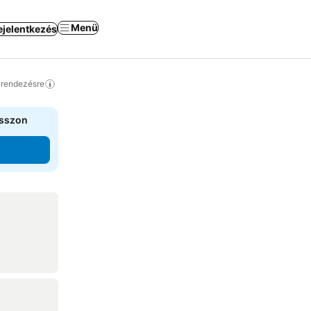
Menü
ejelentkezés
a rendezésre
asszon