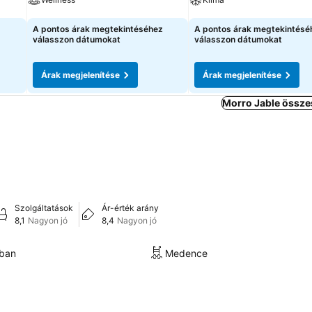
Árak megjelenítése
Árak megjelenítése
A pontos árak megtekintéséhez
A pontos árak megtekintésé
válasszon dátumokat
válasszon dátumokat
Árak megjelenítése
Árak megjelenítése
Morro Jable össze
Szolgáltatások
Ár-érték arány
8,1
Nagyon jó
8,4
Nagyon jó
kban
Medence