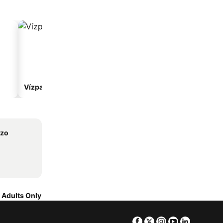
Vízparti hotelek
Hotelek parkolóval
nzo
 Adults Only
Facebook
Twitter
Instagram
Youtube
Linkedin