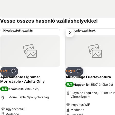
Vesse összes hasonló szálláshelyekkel
Kiválasztott szállás
Hasonló szállások
következő
Hozzáadás a kedvencekhez
Hozzáadás a kedve
Hotel
Hotel
3 Kategória
4 Kategória
Megosztás
Megosztás
Apartamentos Igramar
AluaVillage Fuerteventura
MorroJable - Adults Only
8,2
Nagyon jó
(
8507 értékelés
)
8,5
Kiváló
(
981 értékelés
)
Playa de Esquinzo, 0.1 km-re i
Városközpont
Morro Jable, Spanyolország
Ingyenes WiFi
Ingyenes WiFi
Medence
Medence
Wellness