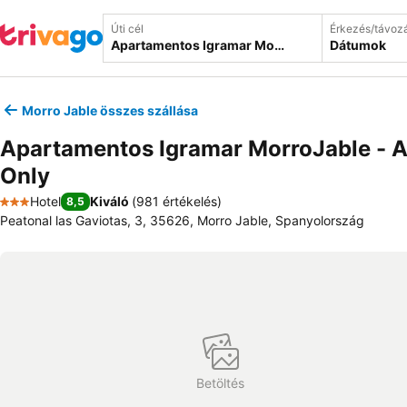
Úti cél
Érkezés/távoz
Dátumok
Morro Jable összes szállása
Apartamentos Igramar MorroJable - A
Only
Hotel
Kiváló
(
981 értékelés
)
8,5
3 Kategória
Peatonal las Gaviotas, 3, 35626, Morro Jable, Spanyolország
Betöltés