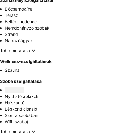
Szálláshely szolgáltatásai
Előcsarnok/hall
Terasz
Beltéri medence
Nemdohányzó szobák
Strand
Napozóágyak
Több mutatása
Wellness-szolgáltatások
Szauna
Szoba szolgáltatásai
Nyitható ablakok
Hajszárító
Légkondicionáló
Széf a szobában
Wifi (szoba)
Több mutatása