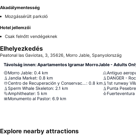
Akadálymentesség
Mozgássérült parkoló
Hotel jellemzői
Csak felnőtt vendégeknek
Elhelyezkedés
Peatonal las Gaviotas, 3, 35626, Morro Jable, Spanyolország
Távolság innen: Apartamentos Igramar MorroJable - Adults Onl
Morro Jable
:
0.4
km
Antiguo aeropu
Jandia Market
:
0.8
km
DANGER - Rock
Centro de Recuperación y Conservación Tortugas Marinas
:
0.8
km
1st runway Vill
Sperm Whale Skeleton
:
2.1
km
Punta Pesebre
Amphitheater
:
5
km
Fuerteventura 
Monumento al Pastor
:
6.9
km
Explore nearby attractions