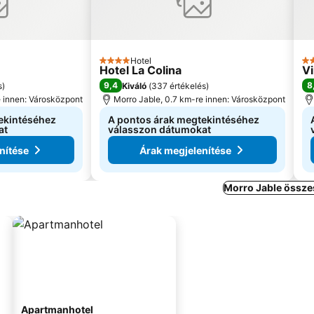
Hotel
4 Kategória
4 
Hotel La Colina
Vi
9,4
8
s
)
Kiváló
(
337 értékelés
)
e innen: Városközpont
Morro Jable, 0.7 km-re innen: Városközpont
ekintéséhez
A pontos árak megtekintéséhez
at
válasszon dátumokat
nítése
Árak megjelenítése
Morro Jable össze
Apartmanhotel