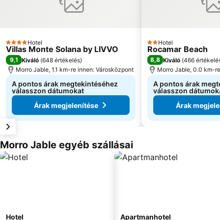
Hotel
Hotel
4 Kategória
2 Kategória
Villas Monte Solana by LIVVO
Rocamar Beach
9,1
8,8
Kiváló
(
648 értékelés
)
Kiváló
(
466 értékelé
Morro Jable, 1.1 km-re innen: Városközpont
Morro Jable, 0.0 km-r
A pontos árak megtekintéséhez
A pontos árak megt
válasszon dátumokat
válasszon dátumok
Árak megjelenítése
Árak megjele
Morro Jable egyéb szállásai
Hotel
Apartmanhotel