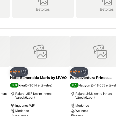
Betöltés
Betöltés
ncekhez
Hozzáadás a kedvencekhez
Hozzáadás a ked
Hotel
Hotel
4 Kategória
4 Kategória
Megosztás
Megosztás
Hotel Esmeralda Maris by LIVVO
Fuerteventura Princess
8,8
8,1
Kiváló
(
3014 értékelés
)
Nagyon jó
(
18 065 értéke
nnen:
Pajara, 25.7 km-re innen:
Pajara, 36.8 km-re innen:
Városközpont
Városközpont
Ingyenes WiFi
Medence
Medence
Wellness
Wellness
Klíma