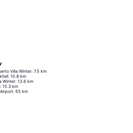
y
erto Villa Winter
:
7.5
km
fall
:
10.8
km
a Winter
:
13.6
km
:
15.3
km
Airport
:
65
km
Nagy méretű térkép