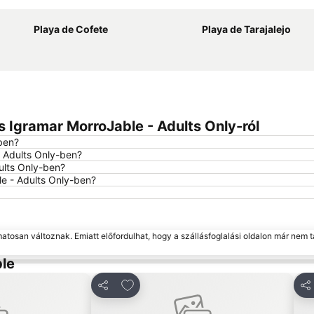
Playa de Cofete
Playa de Tarajalejo
 Igramar MorroJable - Adults Only-ról
ben?
- Adults Only-ben?
ults Only-ben?
le - Adults Only-ben?
matosan változnak. Emiatt előfordulhat, hogy a szállásfoglalási oldalon már nem t
ble
edvencekhez
Hozzáadás a kedvencekhez
Megosztás
Me