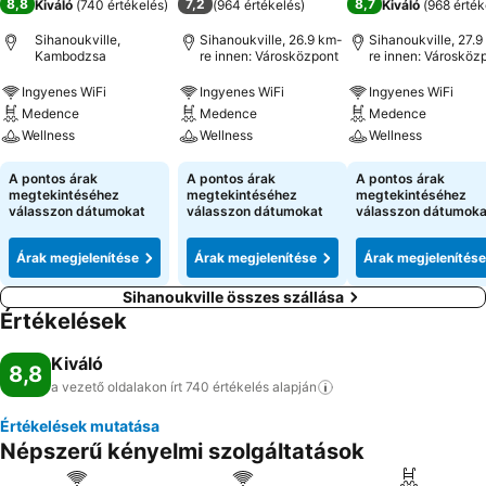
8,8
7,2
8,7
Kiváló
(
740 értékelés
)
(
964 értékelés
)
Kiváló
(
968 érték
Sihanoukville,
Sihanoukville, 26.9 km-
Sihanoukville, 27.
Kambodzsa
re innen: Városközpont
re innen: Városköz
Ingyenes WiFi
Ingyenes WiFi
Ingyenes WiFi
Medence
Medence
Medence
Wellness
Wellness
Wellness
A pontos árak
A pontos árak
A pontos árak
megtekintéséhez
megtekintéséhez
megtekintéséhez
válasszon dátumokat
válasszon dátumokat
válasszon dátumoka
Árak megjelenítése
Árak megjelenítése
Árak megjelenítése
Sihanoukville összes szállása
Értékelések
Kiváló
8,8
a vezető oldalakon írt 740 értékelés
alapján
Értékelések mutatása
Népszerű kényelmi szolgáltatások