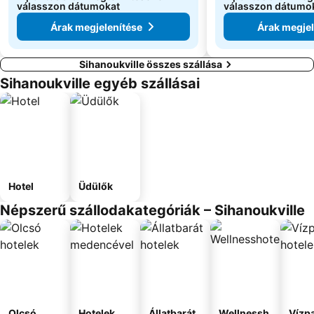
válasszon dátumokat
válasszon dátumo
Árak megjelenítése
Árak megjel
Sihanoukville összes szállása
Sihanoukville egyéb szállásai
Hotel
Üdülők
Népszerű szállodakategóriák – Sihanoukville
Olcsó
Hotelek
Állatbarát
Wellnessh
Vízpa