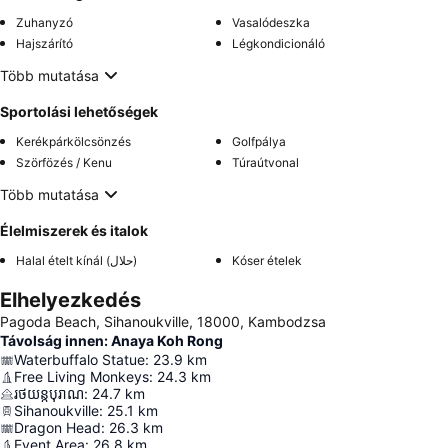
Zuhanyzó
Vasalódeszka
Hajszárító
Légkondicionáló
Több mutatása
Sportolási lehetőségek
Kerékpárkölcsönzés
Golfpálya
Szörfözés / Kenu
Túraútvonal
Több mutatása
Élelmiszerek és italok
Halal ételt kínál (حلال)
Kóser ételek
Elhelyezkedés
Pagoda Beach, Sihanoukville, 18000, Kambodzsa
Távolság innen: Anaya Koh Rong
Waterbuffalo Statue
:
23.9
km
Free Living Monkeys
:
24.3
km
រថយន្តបុរាណ
:
24.7
km
Sihanoukville
:
25.1
km
Dragon Head
:
26.3
km
Event Area
:
26.8
km