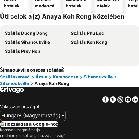
hotelek
medencév
hotelek
otelek
hote
el
Úti célok a(z) Anaya Koh Rong közelében
Szállás Duong Dong
Szállás Phu Loc
Szállás Sihanoukville
Szállás Koh Kong
Szállás Prey Nob
Sihanoukville összes szállása
Szálláskereső
Ázsia
Kambodzsa
Sihanoukville
Sihanoukville
Anaya Koh Rong
Facebook
Twitter
Insta
Yo
Válasszon országot
Hozzáadás a Google-hoz
Könnyen megtalálhatja
eredményeinket: adja hozzá a trivagót