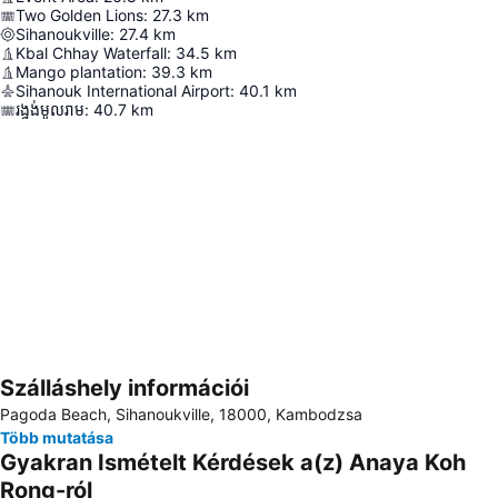
Two Golden Lions
:
27.3
km
Sihanoukville
:
27.4
km
Kbal Chhay Waterfall
:
34.5
km
Mango plantation
:
39.3
km
Sihanouk International Airport
:
40.1
km
រង្វង់មូលរាម
:
40.7
km
Szálláshely információi
Nagy méretű térkép
Pagoda Beach, Sihanoukville, 18000, Kambodzsa
Több mutatása
Gyakran Ismételt Kérdések a(z) Anaya Koh
Rong-ról