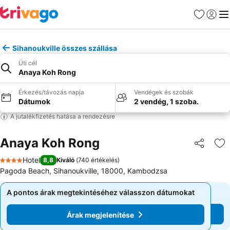
Kedvencek
Bejelen
Me
Sihanoukville összes szállása
Úti cél
Anaya Koh Rong
Érkezés/távozás napja
Vendégek és szobák
Dátumok
2 vendég, 1 szoba.
A jutalékfizetés hatása a rendezésre
Anaya Koh Rong
Megosztá
Ho
Hotel
8,8
Kiváló
(
740 értékelés
)
4 Kategória
Pagoda Beach, Sihanoukville, 18000, Kambodzsa
A pontos árak megtekintéséhez válasszon dátumokat
A pontos árak megtekintéséhez válasszon dátumokat
Árak megjelenítése
Árak megjelenítése