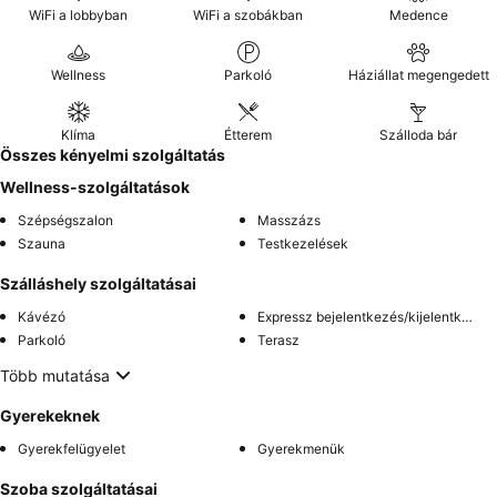
WiFi a lobbyban
WiFi a szobákban
Medence
Wellness
Parkoló
Háziállat megengedett
Klíma
Étterem
Szálloda bár
Összes kényelmi szolgáltatás
Wellness-szolgáltatások
Szépségszalon
Masszázs
Szauna
Testkezelések
Szálláshely szolgáltatásai
Kávézó
Expressz bejelentkezés/kijelentkezés
Parkoló
Terasz
Több mutatása
Gyerekeknek
Gyerekfelügyelet
Gyerekmenük
Szoba szolgáltatásai