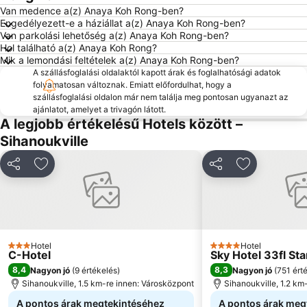
Van medence a(z) Anaya Koh Rong-ben?
Engedélyezett-e a háziállat a(z) Anaya Koh Rong-ben?
Van parkolási lehetőség a(z) Anaya Koh Rong-ben?
Hol található a(z) Anaya Koh Rong?
Mik a lemondási feltételek a(z) Anaya Koh Rong-ben?
A szállásfoglalási oldalaktól kapott árak és foglalhatósági adatok
folyamatosan változnak. Emiatt előfordulhat, hogy a
szállásfoglalási oldalon már nem találja meg pontosan ugyanazt az
ajánlatot, amelyet a trivagón látott.
A legjobb értékelésű Hotels között –
Sihanoukville
Megosztás
Hozzáadás a kedvencekhez
Megosztás
Hozzáadás 
Hotel
Hotel
3 Kategória
4 Kategória
C-Hotel
Sky Hotel 33fl Sta
8,4
8,3
Nagyon jó
(
9 értékelés
)
Nagyon jó
(
751 ért
Sihanoukville, 1.5 km-re innen: Városközpont
Sihanoukville, 1.2 km
A pontos árak megtekintéséhez
A pontos árak meg