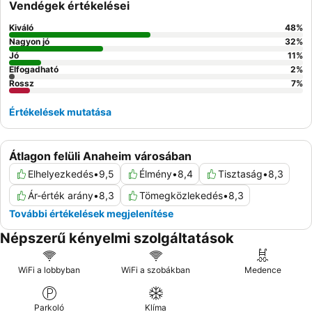
Vendégek értékelései
Kiváló
48
%
Nagyon jó
32
%
Jó
11
%
Elfogadható
2
%
Rossz
7
%
Értékelések mutatása
Átlagon felüli Anaheim városában
Elhelyezkedés
•
9,5
Élmény
•
8,4
Tisztaság
•
8,3
Ár-érték arány
•
8,3
Tömegközlekedés
•
8,3
További értékelések megjelenítése
Népszerű kényelmi szolgáltatások
WiFi a lobbyban
WiFi a szobákban
Medence
Parkoló
Klíma