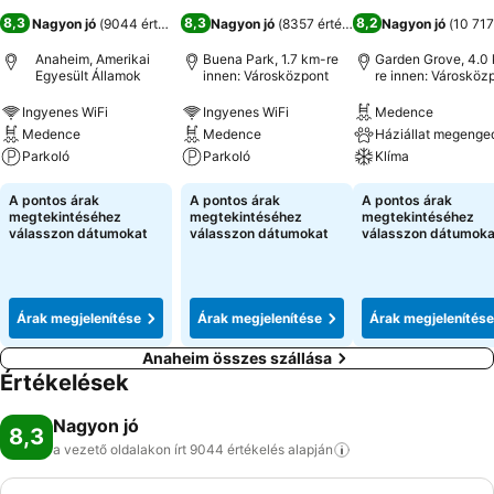
8,3
8,3
8,2
Nagyon jó
(
9044 értékelés
)
Nagyon jó
(
8357 értékelés
)
Nagyon jó
(
10 717
Anaheim, Amerikai
Buena Park, 1.7 km-re
Garden Grove, 4.0
Egyesült Államok
innen: Városközpont
re innen: Városköz
Ingyenes WiFi
Ingyenes WiFi
Medence
Medence
Medence
Háziállat megenge
Parkoló
Parkoló
Klíma
A pontos árak
A pontos árak
A pontos árak
megtekintéséhez
megtekintéséhez
megtekintéséhez
válasszon dátumokat
válasszon dátumokat
válasszon dátumoka
Árak megjelenítése
Árak megjelenítése
Árak megjelenítése
Anaheim összes szállása
Értékelések
Nagyon jó
8,3
a vezető oldalakon írt 9044 értékelés
alapján