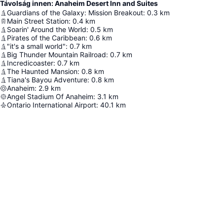
Távolság innen: Anaheim Desert Inn and Suites
Guardians of the Galaxy: Mission Breakout
:
0.3
km
Main Street Station
:
0.4
km
Soarin' Around the World
:
0.5
km
Pirates of the Caribbean
:
0.6
km
"it's a small world"
:
0.7
km
Big Thunder Mountain Railroad
:
0.7
km
Incredicoaster
:
0.7
km
The Haunted Mansion
:
0.8
km
Tiana's Bayou Adventure
:
0.8
km
Anaheim
:
2.9
km
Angel Stadium Of Anaheim
:
3.1
km
Ontario International Airport
:
40.1
km