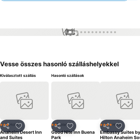
1 / 13
Vesse összes hasonló szálláshelyekkel
Kiválasztott szállás
Hasonló szállások
Hotel
Hotel
Hotel
3 Kategória
2 Kategória
4 Kategória
Megosztás
Hozzáadás a kedvencekhez
Megosztás
Hozzáadás a kedvencekhez
Megosztás
Hozzáad
Anaheim Desert Inn
Good Nite Inn Buena
Embassy Suites b
and Suites
Park
Hilton Anaheim So