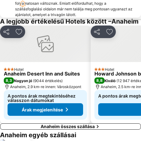
folyamatosan változnak. Emiatt előfordulhat, hogy a
szállásfoglalási oldalon már nem találja meg pontosan ugyanazt az
ajánlatot, amelyet a trivagón látott.
A legjobb értékelésű Hotels között –Anaheim
Megosztás
Hozzáadás a kedvencekhez
Megosztás
Hozzáadás a
Hotel
Hotel
3 Kategória
3 Kategória
Anaheim Desert Inn and Suites
Howard Johnson b
8,3
8,8
Nagyon jó
(
9044 értékelés
)
Kiváló
(
12 947 érték
Anaheim, 2.9 km-re innen: Városközpont
Anaheim, 2.5 km-re in
A pontos árak megtekintéséhez
A pontos árak megt
válasszon dátumokat
Árak megjelenítése
Anaheim összes szállása
Anaheim egyéb szállásai