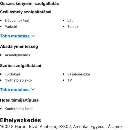
Összes kényelmi szolgáltatás
Szálláshely szolgáltatásai
Előcsarnok/hall
Lift
Parkoló
Terasz
Több mutatása
Akadálymentesség
Akadálymentes
Szoba szolgáltatásai
Fürdőkád
Vasalódeszka
Nyitható ablakok
TV
Több mutatása
Hotel témája/típusa
Konferencia hotel
Elhelyezkedés
1600 S Harbor Blvd, Anaheim, 92802, Amerikai Egyesült Államok