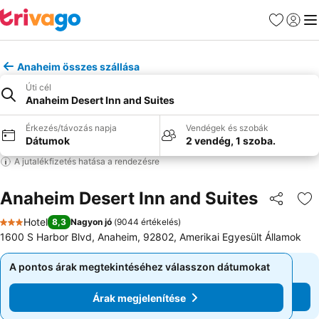
Kedvencek
Bejelen
Me
Anaheim összes szállása
Úti cél
Anaheim Desert Inn and Suites
Érkezés/távozás napja
Vendégek és szobák
Dátumok
2 vendég, 1 szoba.
A jutalékfizetés hatása a rendezésre
Anaheim Desert Inn and Suites
Megosztá
Ho
Hotel
8,3
Nagyon jó
(
9044 értékelés
)
3 Kategória
1600 S Harbor Blvd, Anaheim, 92802, Amerikai Egyesült Államok
A pontos árak megtekintéséhez válasszon dátumokat
A pontos árak megtekintéséhez válasszon dátumokat
Árak megjelenítése
Árak megjelenítése