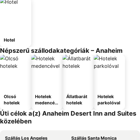
Hotel
Népszerű szállodakategóriák – Anaheim
Olcsó
Hotelek
Állatbarát
Hotelek
hotelek
medencév
hotelek
parkolóval
el
Úti célok a(z) Anaheim Desert Inn and Suites
közelében
Szállás Los Angeles
Szállás Santa Monica