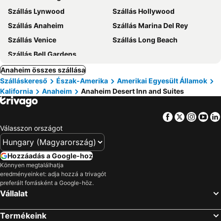
Szállás Lynwood
Szállás Hollywood
Szállás Anaheim
Szállás Marina Del Rey
Szállás Venice
Szállás Long Beach
Szállás Bell Gardens
Anaheim összes szállása
Szálláskereső
Észak-Amerika
Amerikai Egyesült Államok
Kalifornia
Anaheim
Anaheim Desert Inn and Suites
Facebook
Twitter
Insta
Yo
Válasszon országot
Hozzáadás a Google-hoz
Könnyen megtalálhatja
eredményeinket: adja hozzá a trivagót
preferált forrásként a Google-höz.
Vállalat
Termékeink