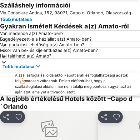
Szálláshely információi
Via Consolare Antica, 152, 98071, Capo d´Orlando, Olaszország
Több mutatása
Gyakran Ismételt Kérdések a(z) Amato-ról
Van medence a(z) Amato-ben?
Engedélyezett-e a háziállat a(z) Amato-ben?
Van parkolási lehetőség a(z) Amato-ben?
Mikor van be- és kijelentkezés a(z) Amato-ben?
Hol található a(z) Amato?
Több mutatása
A szállásfoglalási oldalaktól kapott árak és foglalhatósági adatok
folyamatosan változnak. Emiatt előfordulhat, hogy a
szállásfoglalási oldalon már nem találja meg pontosan ugyanazt az
ajánlatot, amelyet a trivagón látott.
A legjobb értékelésű Hotels között –Capo d
´Orlando
Megosztás
Hozzáadás a kedvencekhez
Megosztás
Hozzáadá