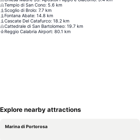
Tempio di San Cono
:
5.6
km
Scoglio di Brolo
:
7.7
km
Fontana Abate
:
14.8
km
Cascate Del Catafurco
:
18.2
km
Cattedrale di San Bartolomeo
:
19.7
km
Reggio Calabria Airport
:
80.1
km
Explore nearby attractions
Nagy méretű térkép
Marina di Portorosa