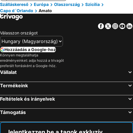
Szálláskereső
Európa
Olaszország
Szicília
Capo d´Orlando
Amato
Facebook
Twitter
Insta
Yo
Válasszon országot
Hozzáadás a Google-hoz
Könnyen megtalálhatja
eredményeinket: adja hozzá a trivagót
preferált forrásként a Google-höz.
Vállalat
Termékeink
Feltételek és irányelvek
Támogatás
Jelentkezzen be a tagok exkluzív