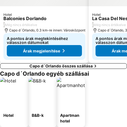
Hotel
Hotel
Balconies Dorlando
La Casa Del Ne
/
/
Még nincs értékelve
Még nincs értékelve
Capo d´Orlando, 0.3 km-re innen: Városközpont
Capo d´Orlando, 3
A pontos árak megtekintéséhez
A pontos árak 
válasszon dátumokat
válasszon dátu
Árak megjelenítése
Árak me
Capo d´Orlando összes szállása
Capo d´Orlando egyéb szállásai
Hotel
B&B-k
Apartman
hotel