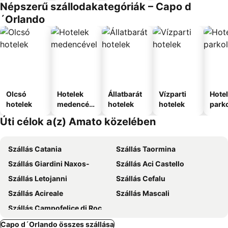
Népszerű szállodakategóriák – Capo d
´Orlando
Olcsó
Hotelek
Állatbarát
Vízparti
Hote
hotelek
medencév
hotelek
hotelek
park
el
Úti célok a(z) Amato közelében
Szállás Catania
Szállás Taormina
Szállás Giardini Naxos-
Szállás Aci Castello
Szállás Letojanni
Szállás Cefalu
Szállás Acireale
Szállás Mascali
Szállás Campofelice di Roccella
Capo d´Orlando összes szállása