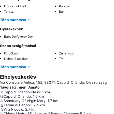
Előcsarnok/hall
Parkoló
Terasz
Bár
Több mutatása
Gyerekeknek
Babaágy/gyerekágy
Szoba szolgáltatásai
Fürdőkád
Zuhanyzó
Nyitható ablakok
TV
Több mutatása
Elhelyezkedés
Via Consolare Antica, 152, 98071, Capo d´Orlando, Olaszország
Távolság innen: Amato
Capo d'Orlando-Naso
:
1
km
Capo d´Orlando
:
1.6
km
Sanctuary Of Virgin Mary
:
1.7
km
Terme di Bagnoli
:
2.4
km
Villa Piccolo
:
2.7
km
Chiesa Madre SS. Apostoli Filippo e Giacomo
:
5.4
km