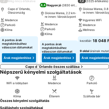
/
7,2
Még nincs értékelve
(
3325 értékelés
)
8,4
Nagyon jó
(
3830 értékelés
)
Capo d´Orlando,
Gioiosa Marea, 0.8
Olaszország
re innen: Városköz
Gioiosa Marea, 2.2 km-
re innen: Városközpont
Medence
Ingyenes WiFi
Medence
Parkoló
Medence
Parkoló
Klíma
Wellness
Klíma
Árak megjelenítése
Árak megjeleníté
A pontos árak
18 048 F
kezdőár:
Árak megjelenítése
megtekintéséhez
A pontos árak
válasszon dátumokat
megtekintéséhez
9 oldal
árainak muta
válasszon dátumokat
Árak megjelenítése
Árak megjelenítése
Árak megjelenítése
Capo d´Orlando összes szállása
Népszerű kényelmi szolgáltatások
WiFi a lobbyban
Medence
Parkoló
Klíma
Étterem
Szálloda bár
Összes kényelmi szolgáltatás
Szálláshely szolgáltatásai