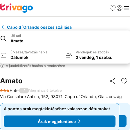
Kedvencek
Bejelen
Me
Capo d´Orlando összes szállása
Úti cél
Amato
Érkezés/távozás napja
Vendégek és szobák
Dátumok
2 vendég, 1 szoba.
A jutalékfizetés hatása a rendezésre
Amato
Megosztá
Ho
Hotel
/
Még nincs értékelve
3 Kategória
Via Consolare Antica, 152, 98071, Capo d´Orlando, Olaszország
A pontos árak megtekintéséhez válasszon dátumokat
A pontos árak megtekintéséhez válasszon dátumokat
Árak megjelenítése
Árak megjelenítése