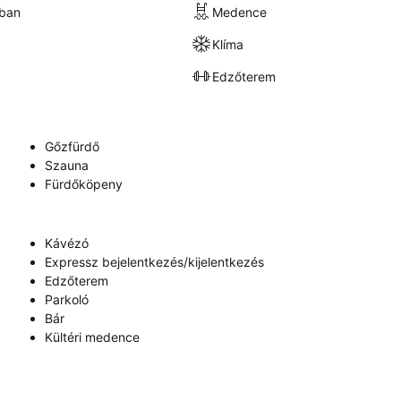
kban
Medence
Klíma
Edzőterem
Gőzfürdő
Szauna
Fürdőköpeny
Kávézó
Expressz bejelentkezés/kijelentkezés
Edzőterem
Parkoló
Bár
Kültéri medence