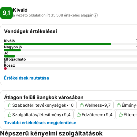
Kiváló
9,1
a vezető oldalakon írt 35 508 értékelés
alapján
Vendégek értékelései
Kiváló
Nagyon jó
Jó
Elfogadható
Rossz
Értékelések mutatása
Átlagon felüli Bangkok városában
Szabadtéri tevékenységek
•
10
Wellness
•
9,7
Élmény
Szolgáltatás/létesítmény
•
9,4
Edzőterem
•
9,4
Éttere
További értékelések megjelenítése
Népszerű kényelmi szolgáltatások