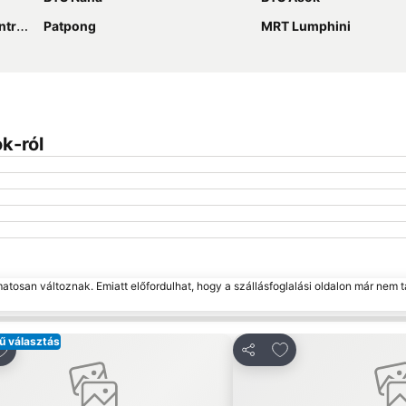
ACC
Patpong
MRT Lumphini
k-ról
matosan változnak. Emiatt előfordulhat, hogy a szállásfoglalási oldalon már nem t
ű választás
ozzáadás a kedvencekhez
Hozzáadás a kedv
ztás
Megosztás