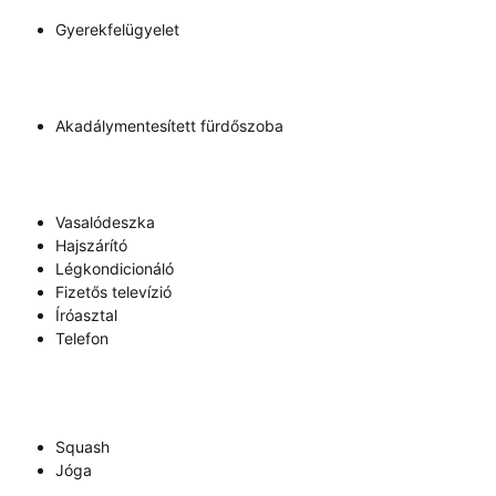
Gyerekfelügyelet
Akadálymentesített fürdőszoba
Vasalódeszka
Hajszárító
Légkondicionáló
Fizetős televízió
Íróasztal
Telefon
Squash
Jóga