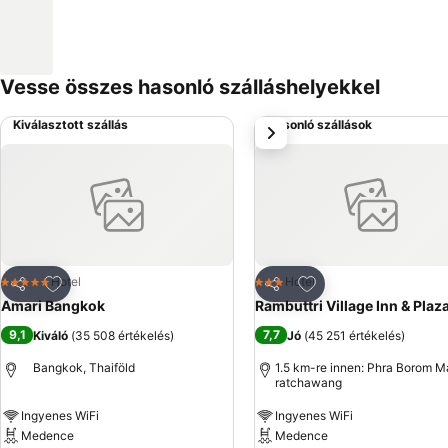
Vesse összes hasonló szálláshelyekkel
Kiválasztott szállás
Hasonló szállások
következő
Hozzáadás a kedvencekhez
Hozzáadás a kedve
Hotel
Hotel
5 Kategória
3 Kategória
Megosztás
Megosztás
Amari Bangkok
Rambuttri Village Inn & Plaz
9,1
7,7
Kiváló
(
35 508 értékelés
)
Jó
(
45 251 értékelés
)
Bangkok, Thaiföld
1.5 km-re innen: Phra Borom 
ratchawang
Ingyenes WiFi
Ingyenes WiFi
Medence
Medence