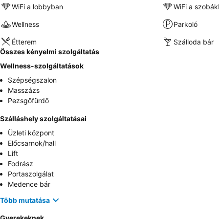
WiFi a lobbyban
WiFi a szobá
Wellness
Parkoló
Étterem
Szálloda bár
Összes kényelmi szolgáltatás
Wellness-szolgáltatások
Szépségszalon
Masszázs
Pezsgőfürdő
Szálláshely szolgáltatásai
Üzleti központ
Előcsarnok/hall
Lift
Fodrász
Portaszolgálat
Medence bár
Több mutatása
Gyerekeknek