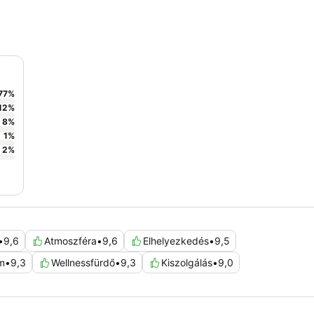
77
%
12
%
8
%
1
%
2
%
•
9,6
Atmoszféra
•
9,6
Elhelyezkedés
•
9,5
m
•
9,3
Wellnessfürdő
•
9,3
Kiszolgálás
•
9,0