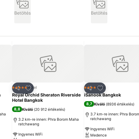
Betöltés
Betöltés
ncekhez
Hozzáadás a kedvencekhez
Hozzáadás a ked
Hotel
Hotel
5 Kategória
4 Kategória
Megosztás
Megosztás
a
Royal Orchid Sheraton Riverside
iSanook Bangkok
Hotel Bangkok
8,7
Kiváló
(
8936 értékelés
)
8,8
Kiváló
(
20 912 értékelés
)
Maha
3.7 km-re innen: Phra Bor
ratchawang
3.2 km-re innen: Phra Borom Maha
ratchawang
Ingyenes WiFi
Ingyenes WiFi
Medence