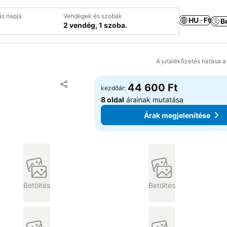
ás napja
Vendégek és szobák
HU · Ft
B
2 vendég, 1 szoba.
A jutalékfizetés hatása 
Hozzáadás a kedvencekhez
44 600 Ft
kezdőár:
Megosztás
8 oldal
árainak mutatása
Árak megjelenítése
Betöltés
Betöltés