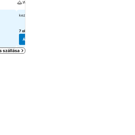
Wellness
Wellness
18 970 Ft
36 629 Ft
kezdőár:
kezdőár:
7 oldal
árainak mutatása
4 oldal
árainak mutatása
Árak megjelenítése
Árak megjelenítése
 szállása