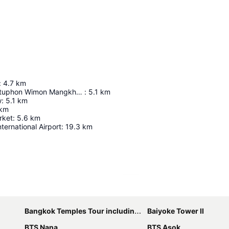
:
4.7
km
Wat Phra Chettuphon Wimon Mangkhalaram Ratchaworamahawihan
:
5.1
km
w
:
5.1
km
km
rket
:
5.6
km
ernational Airport
:
19.3
km
Nagy méretű térkép
Bangkok Temples Tour including reclining Buddha at Wat Pho
Baiyoke Tower II
BTS Nana
BTS Asok