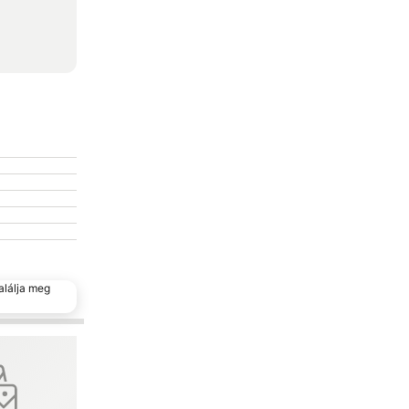
alálja meg
encekhez
Hozzáadás a kedvencekhez
Megosztás