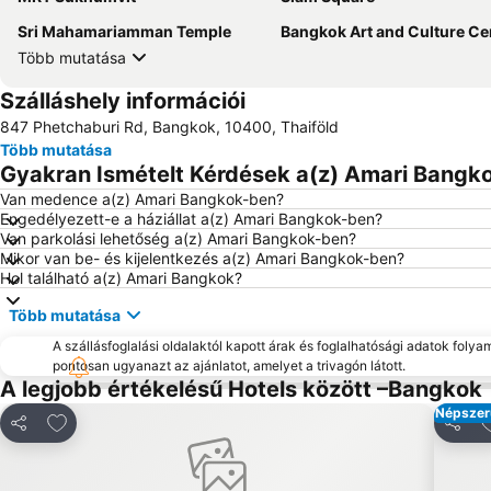
Sri Mahamariamman Temple
Bangkok Art and Culture Centre B
Több mutatása
Szálláshely információi
847 Phetchaburi Rd, Bangkok, 10400, Thaiföld
Több mutatása
Gyakran Ismételt Kérdések a(z) Amari Bangko
Van medence a(z) Amari Bangkok-ben?
Engedélyezett-e a háziállat a(z) Amari Bangkok-ben?
Van parkolási lehetőség a(z) Amari Bangkok-ben?
Mikor van be- és kijelentkezés a(z) Amari Bangkok-ben?
Hol található a(z) Amari Bangkok?
Több mutatása
A szállásfoglalási oldalaktól kapott árak és foglalhatósági adatok folya
pontosan ugyanazt az ajánlatot, amelyet a trivagón látott.
A legjobb értékelésű Hotels között –Bangkok
Népszer
Hozzáadás a kedvencekhez
H
Megosztás
Megos