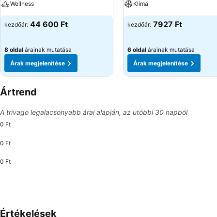
Wellness
Klíma
44 600 Ft
7927 Ft
kezdőár:
kezdőár:
8 oldal
árainak mutatása
6 oldal
árainak mutatása
Árak megjelenítése
Árak megjelenítése
Ártrend
A trivago legalacsonyabb árai alapján, az utóbbi 30 napból
0 Ft
0 Ft
0 Ft
Értékelések