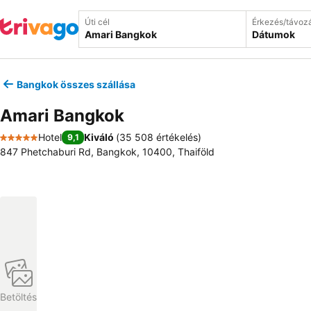
Úti cél
Érkezés/távoz
Dátumok
Bangkok összes szállása
Amari Bangkok
Hotel
Kiváló
(
35 508 értékelés
)
9,1
5 Kategória
847 Phetchaburi Rd, Bangkok, 10400, Thaiföld
Betöltés