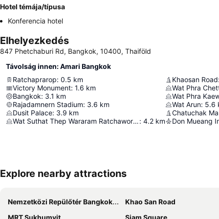
Hotel témája/típusa
Konferencia hotel
Elhelyezkedés
847 Phetchaburi Rd, Bangkok, 10400, Thaiföld
Távolság innen: Amari Bangkok
Ratchaprarop
:
0.5
km
Khaosan Road
Victory Monument
:
1.6
km
Bangkok
:
3.1
km
Wat Phra Kae
Rajadamnern Stadium
:
3.6
km
Wat Arun
:
5.6
Dusit Palace
:
3.9
km
Chatuchak Ma
Wat Suthat Thep Wararam Ratchaworamahawihan
:
4.2
km
Don Mueang Int
Explore nearby attractions
Nemzetközi Repülőtér Bangkok Suvarnabhumi
Khao San Road
MRT Sukhumvit
Siam Square