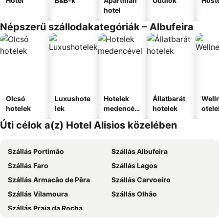
Hotel
B&B-k
Apartman
Üdülők
Host
hotel
Népszerű szállodakategóriák – Albufeira
Olcsó
Luxushote
Hotelek
Állatbarát
Well
hotelek
lek
medencév
hotelek
otele
el
Úti célok a(z) Hotel Alisios közelében
Szállás Portimão
Szállás Albufeira
Szállás Faro
Szállás Lagos
Szállás Armacâo de Pêra
Szállás Carvoeiro
Szállás Vilamoura
Szállás Olhão
Szállás Praia da Rocha