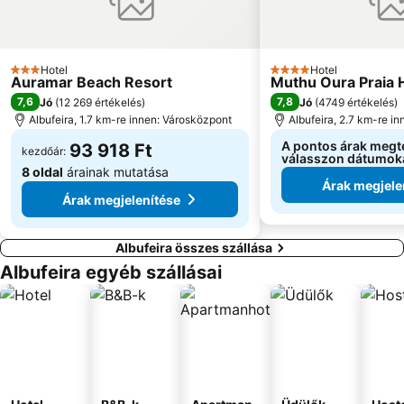
Hotel
Hotel
3 Kategória
4 Kategória
Auramar Beach Resort
Muthu Oura Praia 
7,6
7,8
Jó
(
12 269 értékelés
)
Jó
(
4749 értékelés
)
Albufeira, 1.7 km-re innen: Városközpont
Albufeira, 2.7 km-re i
A pontos árak megt
93 918 Ft
kezdőár:
válasszon dátumok
8 oldal
árainak mutatása
Árak megjele
Árak megjelenítése
Albufeira összes szállása
Albufeira egyéb szállásai