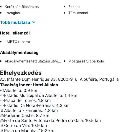
Kerékpárkölcsönzés
Fitness
Lovaglás
Túraútvonal
Több mutatása
Hotel jellemzői
LMBTQ+-barát
Akadálymentesség
Akadálymentesített utazási útvonal
Mozgássérült parkoló
Elhelyezkedés
Av. Infante Dom Henrique 83, 8200-916, Albufeira, Portugália
Távolság innen: Hotel Alisios
Albufeira
:
0.9
km
Estádio Municipal de Albufeira
:
1.4
km
Praça de Touros
:
1.8
km
Estádio Da Nora-Ferreiras
:
4.3
km
Albufeira - Ferreiras
:
4.8
km
Paderne Castle
:
8.7
km
Forte de Santo António da Pedra da Galé
:
10.5
km
Cerro da Vila
:
10.9
km
Praia da Marinha
:
15.2
km