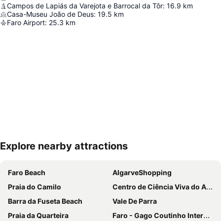
Campos de Lapiás da Varejota e Barrocal da Tôr
:
16.9
km
Casa-Museu João de Deus
:
19.5
km
Faro Airport
:
25.3
km
Explore nearby attractions
Nagy méretű térkép
Faro Beach
AlgarveShopping
Praia do Camilo
Centro de Ciência Viva do Algarve
Barra da Fuseta Beach
Vale De Parra
Praia da Quarteira
Faro - Gago Coutinho International Airport