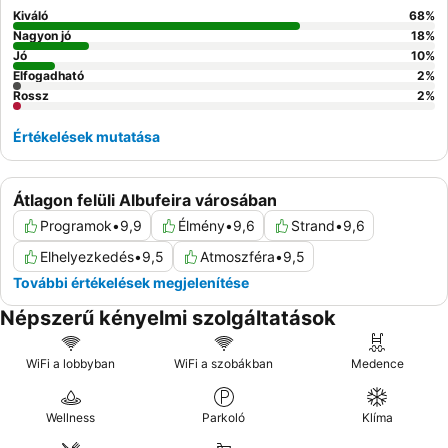
Kiváló
68
%
Nagyon jó
18
%
Jó
10
%
Elfogadható
2
%
Rossz
2
%
Értékelések mutatása
Átlagon felüli Albufeira városában
Programok
•
9,9
Élmény
•
9,6
Strand
•
9,6
Elhelyezkedés
•
9,5
Atmoszféra
•
9,5
További értékelések megjelenítése
Népszerű kényelmi szolgáltatások
WiFi a lobbyban
WiFi a szobákban
Medence
Wellness
Parkoló
Klíma