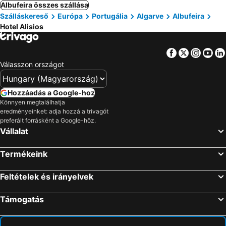
Albufeira összes szállása
Szálláskereső
Európa
Portugália
Algarve
Albufeira
Hotel Alisios
Facebook
Twitter
Insta
Yo
Válasszon országot
Hozzáadás a Google-hoz
Könnyen megtalálhatja
eredményeinket: adja hozzá a trivagót
preferált forrásként a Google-höz.
Vállalat
Termékeink
Feltételek és irányelvek
Támogatás