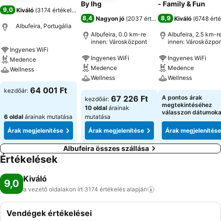
By Ihg
- Family & Fun
9,0
Kiváló
(
3174 értékelés
)
8,4
8,9
Nagyon jó
(
2037 értékelés
)
Kiváló
(
6748 érté
Albufeira, Portugália
Albufeira, 0.0 km-re
Albufeira, 2.5 km-r
innen: Városközpont
innen: Városközpon
Ingyenes WiFi
Ingyenes WiFi
Ingyenes WiFi
Medence
Medence
Medence
Wellness
Wellness
Wellness
64 001 Ft
kezdőár:
67 226 Ft
A pontos árak
kezdőár:
megtekintéséhez
10 oldal
árainak
válasszon dátumoka
6 oldal
árainak mutatása
mutatása
Árak megjelenítése
Árak megjelenítése
Árak megjelenítése
Albufeira összes szállása
Értékelések
Kiváló
9,0
a vezető oldalakon írt 3174 értékelés
alapján
Vendégek értékelései