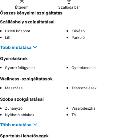
Étterem
Szálloda bár
Összes kényelmi szolgáltatás
Szálláshely szolgáltatásai
Üzleti központ
Kávézó
Lift
Parkoló
Több mutatása
Gyerekeknek
Gyerekfelügyelet
Gyerekmenük
Wellness-szolgáltatások
Masszázs
Testkezelések
Szoba szolgáltatásai
Zuhanyzó
Vasalódeszka
Nyitható ablakok
TV
Több mutatása
Sportolási lehetőségek