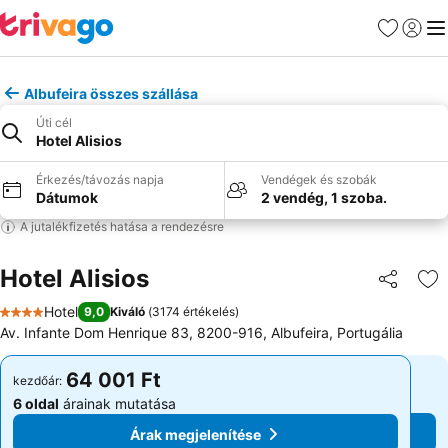
Kedvencek
Bejelen
Me
Albufeira összes szállása
Úti cél
Hotel Alisios
Érkezés/távozás napja
Vendégek és szobák
Dátumok
2 vendég, 1 szoba.
A jutalékfizetés hatása a rendezésre
Hotel Alisios
Megosztá
Ho
Hotel
9,0
Kiváló
(
3174 értékelés
)
4 Kategória
Av. Infante Dom Henrique 83, 8200-916, Albufeira, Portugália
64 001 Ft
64 001 Ft
kezdőár:
kezdőár:
6 oldal
árainak mutatása
6 oldal
árainak mutatása
Árak megjelenítése
Árak megjelenítése