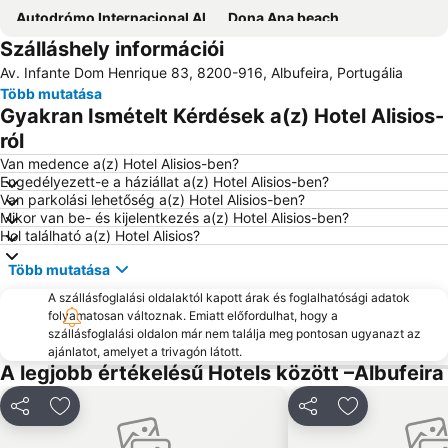
Autodrómo Internacional Algarve
Dona Ana beach
Szálláshely információi
Praia da Ilha da Armona
Av. Infante Dom Henrique 83, 8200-916, Albufeira, Portugália
Több mutatása
Gyakran Ismételt Kérdések a(z) Hotel Alisios-
ról
Van medence a(z) Hotel Alisios-ben?
Engedélyezett-e a háziállat a(z) Hotel Alisios-ben?
Van parkolási lehetőség a(z) Hotel Alisios-ben?
Mikor van be- és kijelentkezés a(z) Hotel Alisios-ben?
Hol található a(z) Hotel Alisios?
Több mutatása
A szállásfoglalási oldalaktól kapott árak és foglalhatósági adatok
folyamatosan változnak. Emiatt előfordulhat, hogy a
szállásfoglalási oldalon már nem találja meg pontosan ugyanazt az
ajánlatot, amelyet a trivagón látott.
A legjobb értékelésű Hotels között –Albufeira
Megosztás
Hozzáadás a kedvencekhez
Megosztás
Hozzáadás a