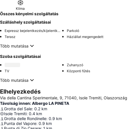
Klíma
Összes kényelmi szolgáltatás
Szálláshely szolgáltatásai
Expressz bejelentkezés/kijelentkezés
Parkoló
Terasz
Háziállat megengedett
Több mutatása
Szoba szolgáltatásai
Zuhanyzó
TV
Központi fűtés
Több mutatása
Elhelyezkedés
Via della Cantina Sperimentale, 9, 71040, Isole Tremiti, Olaszország
Távolság innen: Albergo LA PINETA
Grotta del Sale
:
0.2
km
Isole Tremiti
:
0.4
km
Grotta delle Rondinelle
:
0.9
km
Punta del Vapore
:
0.9
km
Punta di Zio Cesare
:
1
km