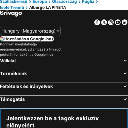
Szálláskereső
Európa
Olaszország
Puglia
Isole Tremiti
Albergo LA PINETA
Facebook
Twitter
Insta
Yo
Hozzáadás a Google-hoz
Könnyen megtalálhatja
eredményeinket: adja hozzá a trivagót
preferált forrásként a Google-höz.
Vállalat
Termékeink
Feltételek és irányelvek
Támogatás
Jelentkezzen be a tagok exkluzív
előnyeiért