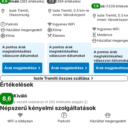
8,6
7,2
Kiváló
(
263 értékelés
)
(
364 értékelés
)
7,9
Jó
(
1339 értékel
Isole Tremiti,
Isole Tremiti, 0.5 km-re
Olaszország
innen: Városközpont
Isole Tremiti, 0.5 k
innen: Városközpon
Parkoló
Ingyenes WiFi
Ingyenes WiFi
Háziállat megengedett
Klíma
Medence
Klíma
Étterem
Háziállat megenge
A pontos árak
A pontos árak
megtekintéséhez
megtekintéséhez
A pontos árak
válasszon dátumokat
válasszon dátumokat
megtekintéséhez
válasszon dátumoka
Árak megjelenítése
Árak megjelenítése
Árak megjelenítése
Isole Tremiti összes szállása
Értékelések
Kiváló
8,6
a vezető oldalakon írt 263 értékelés
alapján
Népszerű kényelmi szolgáltatások
WiFi a lobbyban
Parkoló
Háziállat megengedett