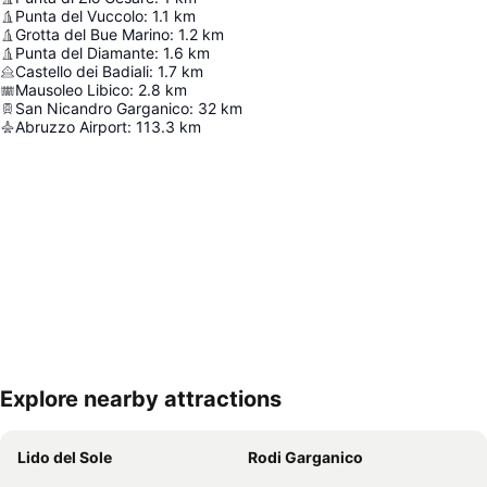
Punta del Vuccolo
:
1.1
km
Grotta del Bue Marino
:
1.2
km
Punta del Diamante
:
1.6
km
Castello dei Badiali
:
1.7
km
Mausoleo Libico
:
2.8
km
San Nicandro Garganico
:
32
km
Abruzzo Airport
:
113.3
km
Explore nearby attractions
Nagy méretű térkép
Lido del Sole
Rodi Garganico