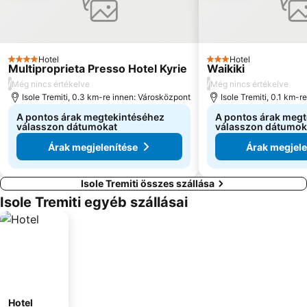
Hotel
Hotel
4 Kategória
3 Kategória
Multiproprieta Presso Hotel Kyrie
Waikiki
/
/
Még nincs értékelve
Még nincs értékelve
Isole Tremiti, 0.3 km-re innen: Városközpont
Isole Tremiti, 0.1 km-
A pontos árak megtekintéséhez
A pontos árak meg
válasszon dátumokat
válasszon dátumok
Árak megjelenítése
Árak megjele
Isole Tremiti összes szállása
Isole Tremiti egyéb szállásai
Hotel