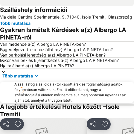
Szálláshely információi
Via della Cantina Sperimentale, 9, 71040, Isole Tremiti, Olaszország
Több mutatása
Gyakran Ismételt Kérdések a(z) Albergo LA
PINETA-ról
Van medence a(z) Albergo LA PINETA-ben?
Engedélyezett-e a háziállat a(z) Albergo LA PINETA-ben?
Van parkolási lehetőség a(z) Albergo LA PINETA-ben?
Mikor van be- és kijelentkezés a(z) Albergo LA PINETA-ben?
Hol található a(z) Albergo LA PINETA?
Több mutatása
A szállásfoglalási oldalaktól kapott árak és foglalhatósági adatok
folyamatosan változnak. Emiatt előfordulhat, hogy a
szállásfoglalási oldalon már nem találja meg pontosan ugyanazt az
ajánlatot, amelyet a trivagón látott.
A legjobb értékelésű Hotels között –Isole
Tremiti
Megosztás
Hozzáadás a kedvencekhez
Megosztás
Hozzáadás a