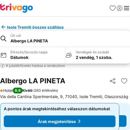
Kedvencek
Bejelen
Me
Isole Tremiti összes szállása
Úti cél
Albergo LA PINETA
Érkezés/távozás napja
Vendégek és szobák
Dátumok
2 vendég, 1 szoba.
A jutalékfizetés hatása a rendezésre
Albergo LA PINETA
Megosztá
Ho
Hotel
8,6
Kiváló
(
263 értékelés
)
1 Kategória
Via della Cantina Sperimentale, 9, 71040, Isole Tremiti, Olaszország
A pontos árak megtekintéséhez válasszon dátumokat
A pontos árak megtekintéséhez válasszon dátumokat
Árak megjelenítése
Árak megjelenítése