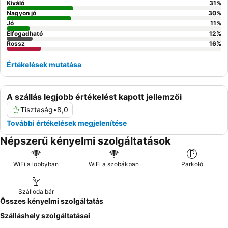
Kiváló
31
%
Nagyon jó
30
%
Jó
11
%
Elfogadható
12
%
Rossz
16
%
Értékelések mutatása
A szállás legjobb értékelést kapott jellemzői
Tisztaság
•
8,0
További értékelések megjelenítése
Népszerű kényelmi szolgáltatások
WiFi a lobbyban
WiFi a szobákban
Parkoló
Szálloda bár
Összes kényelmi szolgáltatás
Szálláshely szolgáltatásai