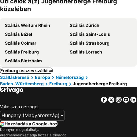
Úti célok a(z) Jugendherberge Freiburg
közelében
Szállás Weil am Rhein
Szállás Zürich
Szállás Bázel
Szállás Saint-Louis
Szállás Colmar
Szállás Strasbourg
Szállás Freiburg
Szállás Lörrach
Szállás Blotzheim
Freiburg összes szállása
Szálláskereső
Európa
Németország
Baden-Württemberg
Freiburg
Jugendherberge Freiburg
Facebook
Twitter
Insta
Yo
Válasszon országot
Hozzáadás a Google-hoz
Könnyen megtalálhatja
eredményeinket: adja hozzá a trivagót