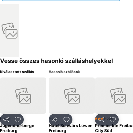
Vesse összes hasonló szálláshelyekkel
Kiválasztott szállás
Hasonló szállások
Hostel
Hotel
Hotel
3 Kategória
Megosztás
Hozzáadás a kedvencekhez
Megosztás
Hozzáadás a kedvencekhez
Megosztás
Hozzáad
Jugendherberge
Hotel Schwärs Löwen
Premier Inn Freibu
Freiburg
Freiburg
City Süd