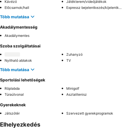
Kávézó
Játékterem/videójátékok
Előcsarnok/hall
Expressz bejelentkezés/kijelentkezés
Több mutatása
Akadálymentesség
Akadálymentes
Szoba szolgáltatásai
Zuhanyzó
Nyitható ablakok
TV
Több mutatása
Sportolási lehetőségek
Röplabda
Minigolf
Túraútvonal
Asztalitenisz
Gyerekeknek
Játszótér
Szervezett gyerekprogramok
Elhelyezkedés