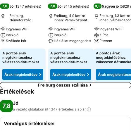
7,8
7,8
8,3
Jó
(
1347 értékelés
)
Jó
(
3145 értékelés
)
Nagyon jó
(
5929 
Freiburg,
Freiburg, 4.9 km-re
Freiburg, 1.3 km-re
Németország
innen: Városközpont
innen: Városközpon
Ingyenes WiFi
Ingyenes WiFi
Ingyenes WiFi
Parkoló
Parkoló
Klíma
Szálloda bár
Háziállat megengedett
Étterem
Árak megjelenítése
Árak megjelenítése
Árak megjeleníté
A pontos árak
A pontos árak
A pontos árak
megtekintéséhez
megtekintéséhez
megtekintéséhez
válasszon dátumokat
válasszon dátumokat
válasszon dátumoka
Árak megjelenítése
Árak megjelenítése
Árak megjelenítése
Freiburg összes szállása
Értékelések
Jó
7,8
a vezető oldalakon írt 1347 értékelés
alapján
Vendégek értékelései