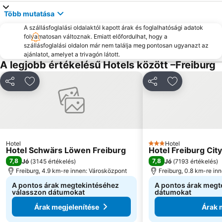
Több mutatása
A szállásfoglalási oldalaktól kapott árak és foglalhatósági adatok
folyamatosan változnak. Emiatt előfordulhat, hogy a
szállásfoglalási oldalon már nem találja meg pontosan ugyanazt az
ajánlatot, amelyet a trivagón látott.
A legjobb értékelésű Hotels között –Freiburg
Megosztás
Hozzáadás a kedvencekhez
Megosztás
Hozzáadás a
Hotel
Hotel
3 Kategória
Hotel Schwärs Löwen Freiburg
Hotel Freiburg Cit
7,8
7,8
Jó
(
3145 értékelés
)
Jó
(
7193 értékelés
)
Freiburg, 4.9 km-re innen: Városközpont
Freiburg, 0.8 km-re in
A pontos árak megtekintéséhez
A pontos árak megt
válasszon dátumokat
dátumokat
Árak megjelenítése
Árak 