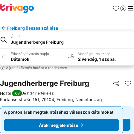
Kedvencek
Bejelen
Me
Freiburg összes szállása
Úti cél
Jugendherberge Freiburg
Érkezés/távozás napja
Vendégek és szobák
Dátumok
2 vendég, 1 szoba.
A jutalékfizetés hatása a rendezésre
Jugendherberge Freiburg
Megosztá
Ho
Hostel
7,8
Jó
(
1347 értékelés
)
Kartäuserstraße 151, 79104, Freiburg, Németország
A pontos árak megtekintéséhez válasszon dátumokat
A pontos árak megtekintéséhez válasszon dátumokat
Árak megjelenítése
Árak megjelenítése