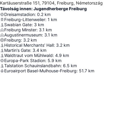
Kartäuserstraße 151, 79104, Freiburg, Németország
Távolság innen: Jugendherberge Freiburg
Dreisamstadion
:
0.2
km
Freiburg-Littenweiler
:
1
km
Swabian Gate
:
3
km
Freiburg Minster
:
3.1
km
Augustinermuseum
:
3.1
km
Freiburg
:
3.2
km
Historical Merchants' Hall
:
3.2
km
Martin's Gate
:
3.4
km
Waldtraut vom Mühlwald
:
4.9
km
Europa-Park Stadion
:
5.9
km
Talstation Schauinslandbahn
:
6.5
km
Euroairport Basel-Mulhouse-Freiburg
:
51.7
km