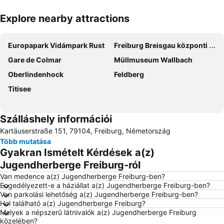
Explore nearby attractions
Nagy méretű térkép
Europapark Vidámpark Rust
Freiburg Breisgau központi pályaudvar
Gare de Colmar
Müllmuseum Wallbach
Oberlindenhock
Feldberg
Titisee
Szálláshely információi
Kartäuserstraße 151, 79104, Freiburg, Németország
Több mutatása
Gyakran Ismételt Kérdések a(z)
Jugendherberge Freiburg-ról
Van medence a(z) Jugendherberge Freiburg-ben?
Engedélyezett-e a háziállat a(z) Jugendherberge Freiburg-ben?
Van parkolási lehetőség a(z) Jugendherberge Freiburg-ben?
Hol található a(z) Jugendherberge Freiburg?
Melyek a népszerű látnivalók a(z) Jugendherberge Freiburg
közelében?