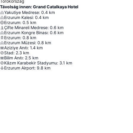
Törökország
Távolság innen: Grand Catalkaya Hotel
Yakutiye Medrese
:
0.4
km
Erzurum Kalesi
:
0.4
km
Erzurum
:
0.5
km
Çifte Minareli Medrese
:
0.6
km
Erzurum Kongre Binası
:
0.6
km
Erzurum
:
0.8
km
Erzurum Müzesi
:
0.8
km
Aziziye Anıtı
:
1.4
km
Stad
:
2.3
km
Bilim Anıtı
:
2.5
km
Kâzım Karabekir Stadyumu
:
3.1
km
Erzurum Airport
:
9.8
km