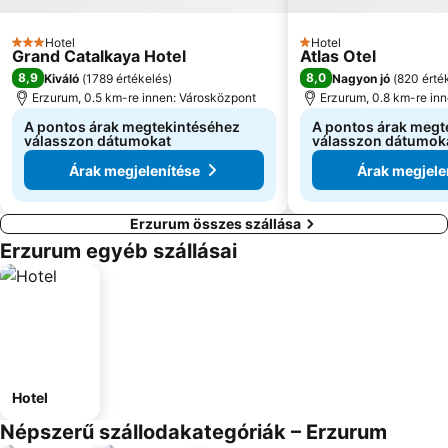
Hotel
Hotel
3 Kategória
1 Kategória
Grand Catalkaya Hotel
Atlas Otel
8,9
8,0
Kiváló
(
1789 értékelés
)
Nagyon jó
(
820 érté
Erzurum, 0.5 km-re innen: Városközpont
Erzurum, 0.8 km-re in
A pontos árak megtekintéséhez
A pontos árak megt
válasszon dátumokat
válasszon dátumok
Árak megjelenítése
Árak megjele
Erzurum összes szállása
Erzurum egyéb szállásai
Hotel
Népszerű szállodakategóriák – Erzurum