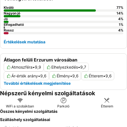
Kiváló
77
%
Nagyon jó
14
%
Jó
4
%
Elfogadható
1
%
Rossz
4
%
Értékelések mutatása
Átlagon felüli Erzurum városában
Atmoszféra
•
9,9
Elhelyezkedés
•
9,7
Ár-érték arány
•
9,6
Élmény
•
9,6
Étterem
•
9,6
További értékelések megjelenítése
Népszerű kényelmi szolgáltatások
WiFi a szobákban
Parkoló
Étterem
Összes kényelmi szolgáltatás
Szálláshely szolgáltatásai