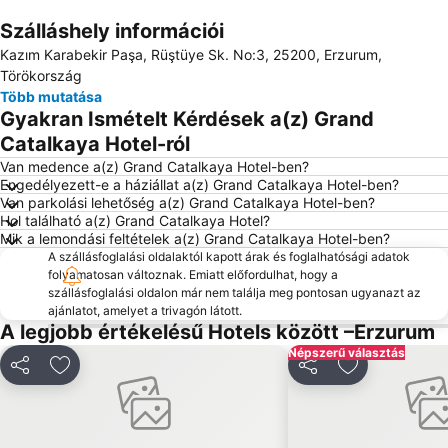
Szálláshely információi
Nagy méretű térkép
Kazım Karabekir Paşa, Rüştüye Sk. No:3, 25200, Erzurum,
Törökország
Több mutatása
Gyakran Ismételt Kérdések a(z) Grand
Catalkaya Hotel-ról
Van medence a(z) Grand Catalkaya Hotel-ben?
Engedélyezett-e a háziállat a(z) Grand Catalkaya Hotel-ben?
Van parkolási lehetőség a(z) Grand Catalkaya Hotel-ben?
Hol található a(z) Grand Catalkaya Hotel?
Mik a lemondási feltételek a(z) Grand Catalkaya Hotel-ben?
A szállásfoglalási oldalaktól kapott árak és foglalhatósági adatok
folyamatosan változnak. Emiatt előfordulhat, hogy a
szállásfoglalási oldalon már nem találja meg pontosan ugyanazt az
ajánlatot, amelyet a trivagón látott.
A legjobb értékelésű Hotels között –Erzurum
Népszerű választás
Megosztás
Hozzáadás a kedvencekhez
Megosztás
Hozzáadás a