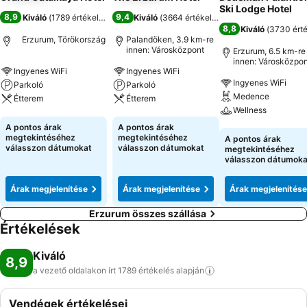
Ski Lodge Hotel
8,9
9,4
Kiváló
(
1789 értékelés
)
Kiváló
(
3664 értékelés
)
8,8
Kiváló
(
3730 ért
Erzurum, Törökország
Palandöken, 3.9 km-re
innen: Városközpont
Erzurum, 6.5 km-re
innen: Városközpon
Ingyenes WiFi
Ingyenes WiFi
Ingyenes WiFi
Parkoló
Parkoló
Medence
Étterem
Étterem
Wellness
Árak megjelenítése
Árak megjelenítése
A pontos árak
A pontos árak
Árak megjeleníté
megtekintéséhez
megtekintéséhez
A pontos árak
válasszon dátumokat
válasszon dátumokat
megtekintéséhez
válasszon dátumoka
Árak megjelenítése
Árak megjelenítése
Árak megjelenítése
Erzurum összes szállása
Értékelések
Kiváló
8,9
a vezető oldalakon írt 1789 értékelés
alapján
Vendégek értékelései