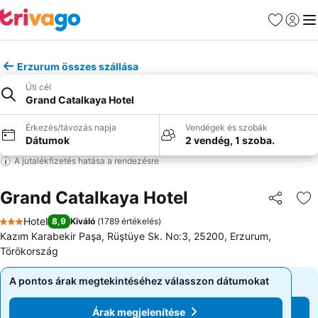
Kedvencek
Bejelen
Me
Erzurum összes szállása
Úti cél
Grand Catalkaya Hotel
Érkezés/távozás napja
Vendégek és szobák
Dátumok
2 vendég, 1 szoba.
A jutalékfizetés hatása a rendezésre
Grand Catalkaya Hotel
Megosztá
Ho
Hotel
8,9
Kiváló
(
1789 értékelés
)
3 Kategória
Kazım Karabekir Paşa, Rüştüye Sk. No:3, 25200, Erzurum,
Törökország
A pontos árak megtekintéséhez válasszon dátumokat
A pontos árak megtekintéséhez válasszon dátumokat
Árak megjelenítése
Árak megjelenítése