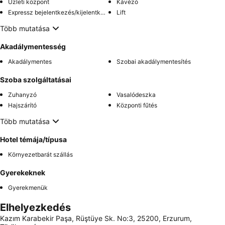
Üzleti központ
Kávézó
Expressz bejelentkezés/kijelentkezés
Lift
Több mutatása
Akadálymentesség
Akadálymentes
Szobai akadálymentesítés
Szoba szolgáltatásai
Zuhanyzó
Vasalódeszka
Hajszárító
Központi fűtés
Több mutatása
Hotel témája/típusa
Környezetbarát szállás
Gyerekeknek
Gyerekmenük
Elhelyezkedés
Kazım Karabekir Paşa, Rüştüye Sk. No:3, 25200, Erzurum,