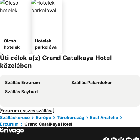
Olcsó
Hotelek
hotelek
parkolóval
Úti célok a(z) Grand Catalkaya Hotel
közelében
Szállás Erzurum
Szállás Palandöken
Szállás Bayburt
Erzurum összes szállása
Szálláskereső
Európa
Törökország
East Anatolia
Erzurum
Grand Catalkaya Hotel
Facebook
Twitter
Insta
Yo