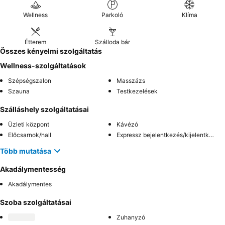
Wellness
Parkoló
Klíma
Étterem
Szálloda bár
Összes kényelmi szolgáltatás
Wellness-szolgáltatások
Szépségszalon
Masszázs
Szauna
Testkezelések
Szálláshely szolgáltatásai
Üzleti központ
Kávézó
Előcsarnok/hall
Expressz bejelentkezés/kijelentkezés
Több mutatása
Akadálymentesség
Akadálymentes
Szoba szolgáltatásai
Zuhanyzó