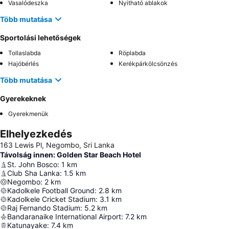
Vasalódeszka
Nyitható ablakok
Több mutatása
Sportolási lehetőségek
Tollaslabda
Röplabda
Hajóbérlés
Kerékpárkölcsönzés
Több mutatása
Gyerekeknek
Gyerekmenük
Elhelyezkedés
163 Lewis Pl, Negombo, Sri Lanka
Távolság innen: Golden Star Beach Hotel
St. John Bosco
:
1
km
Club Sha Lanka
:
1.5
km
Negombo
:
2
km
Kadolkele Football Ground
:
2.8
km
Kadolkele Cricket Stadium
:
3.1
km
Raj Fernando Stadium
:
5.2
km
Bandaranaike International Airport
:
7.2
km
Katunayake
:
7.4
km