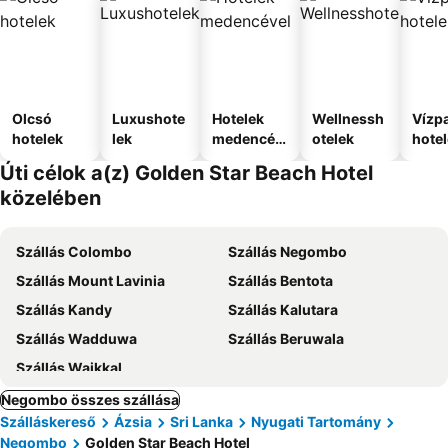
Olcsó
Luxushote
Hotelek
Wellnessh
Vízpa
hotelek
lek
medencév
otelek
hote
el
Úti célok a(z) Golden Star Beach Hotel
közelében
Szállás Colombo
Szállás Negombo
Szállás Mount Lavinia
Szállás Bentota
Szállás Kandy
Szállás Kalutara
Szállás Wadduwa
Szállás Beruwala
Szállás Waikkal
Negombo összes szállása
Szálláskereső
Ázsia
Sri Lanka
Nyugati Tartomány
Negombo
Golden Star Beach Hotel