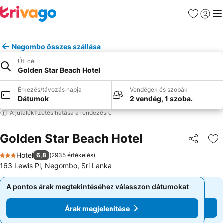
Kedvencek
Bejelen
Me
Negombo összes szállása
Úti cél
Golden Star Beach Hotel
Érkezés/távozás napja
Vendégek és szobák
Dátumok
2 vendég, 1 szoba.
A jutalékfizetés hatása a rendezésre
Golden Star Beach Hotel
Megosztá
Ho
Hotel
6,8
(
2935 értékelés
)
3 Kategória
163 Lewis Pl, Negombo, Sri Lanka
A pontos árak megtekintéséhez válasszon dátumokat
A pontos árak megtekintéséhez válasszon dátumokat
Árak megjelenítése
Árak megjelenítése