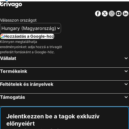
Facebook
Twitter
Insta
Yo
Válasszon országot
Hozzáadás a Google-hoz
Könnyen megtalálhatja
eredményeinket: adja hozzá a trivagót
preferált forrásként a Google-höz.
Vállalat
Termékeink
Feltételek és irányelvek
Támogatás
Jelentkezzen be a tagok exkluzív
előnyeiért