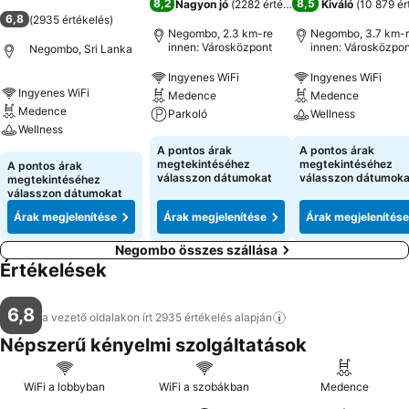
8,2
8,5
Nagyon jó
(
2282 értékelés
)
Kiváló
(
10 879 ér
6,8
(
2935 értékelés
)
Negombo, 2.3 km-re
Negombo, 3.7 km-
innen: Városközpont
innen: Városközpon
Negombo, Sri Lanka
Ingyenes WiFi
Ingyenes WiFi
Ingyenes WiFi
Medence
Medence
Medence
Parkoló
Wellness
Wellness
A pontos árak
A pontos árak
megtekintéséhez
megtekintéséhez
A pontos árak
válasszon dátumokat
válasszon dátumoka
megtekintéséhez
válasszon dátumokat
Árak megjelenítése
Árak megjelenítése
Árak megjelenítése
Negombo összes szállása
Értékelések
6,8
a vezető oldalakon írt 2935 értékelés
alapján
Népszerű kényelmi szolgáltatások
WiFi a lobbyban
WiFi a szobákban
Medence