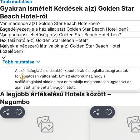
Több mutatása
Gyakran Ismételt Kérdések a(z) Golden Star
Beach Hotel-ról
Van medence a(z) Golden Star Beach Hotel-ben?
Engedélyezett-e a háziállat a(z) Golden Star Beach Hotel-ben?
Van parkolási lehetőség a(z) Golden Star Beach Hotel-ben?
Hol található a(z) Golden Star Beach Hotel?
Melyek a népszerű látnivalók a(z) Golden Star Beach Hotel
közelében?
Több mutatása
A szállásfoglalási oldalaktól kapott árak és foglalhatósági adatok
folyamatosan változnak. Emiatt előfordulhat, hogy a
szállásfoglalási oldalon már nem találja meg pontosan ugyanazt az
ajánlatot, amelyet a trivagón látott.
A legjobb értékelésű Hotels között –
Negombo
Megosztás
Hozzáadás a kedvencekhez
Megosztás
Hozzáadás a