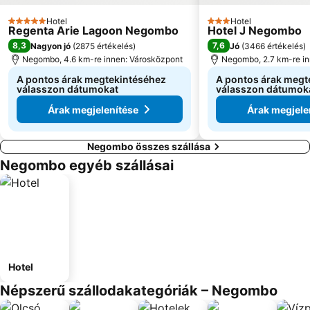
Hotel
Hotel
5 Kategória
3 Kategória
Regenta Arie Lagoon Negombo
Hotel J Negombo
8,3
7,6
Nagyon jó
(
2875 értékelés
)
Jó
(
3466 értékelés
)
Negombo, 4.6 km-re innen: Városközpont
Negombo, 2.7 km-re in
A pontos árak megtekintéséhez
A pontos árak megt
válasszon dátumokat
válasszon dátumok
Árak megjelenítése
Árak megjele
Negombo összes szállása
Negombo egyéb szállásai
Hotel
Népszerű szállodakategóriák – Negombo