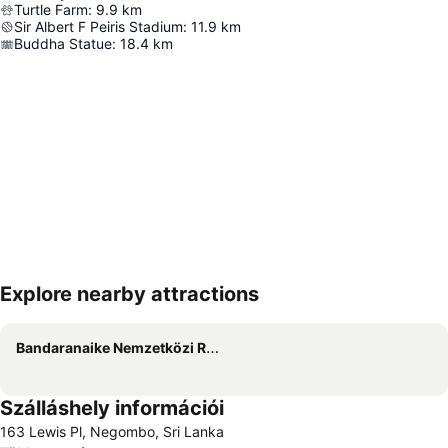
Turtle Farm
:
9.9
km
Sir Albert F Peiris Stadium
:
11.9
km
Buddha Statue
:
18.4
km
Explore nearby attractions
Nagy méretű térkép
Bandaranaike Nemzetközi Repülőtér
Szálláshely információi
163 Lewis Pl, Negombo, Sri Lanka