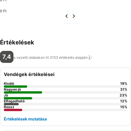
0 Ft
Értékelések
7,4
a vezető oldalakon írt 3153 értékelés
alapján
Vendégek értékelései
Kiváló
19
%
Nagyon jó
31
%
Jó
23
%
Elfogadható
12
%
Rossz
15
%
Értékelések mutatása