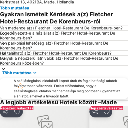
Kerkstraat 13, 4921BA, Made, Hollandia
Több mutatása
Gyakran Ismételt Kérdések a(z) Fletcher
Hotel-Restaurant De Korenbeurs-ról
Van medence a(z) Fletcher Hotel-Restaurant De Korenbeurs-ben?
Engedélyezett-e a háziállat a(z) Fletcher Hotel-Restaurant De
Korenbeurs-ben?
Van parkolási lehetőség a(z) Fletcher Hotel-Restaurant De
Korenbeurs-ben?
Hol található a(z) Fletcher Hotel-Restaurant De Korenbeurs?
Melyek a népszerű látnivalók a(z) Fletcher Hotel-Restaurant De
Korenbeurs közelében?
Több mutatása
A szállásfoglalási oldalaktól kapott árak és foglalhatósági adatok
folyamatosan változnak. Emiatt előfordulhat, hogy a
szállásfoglalási oldalon már nem találja meg pontosan ugyanazt az
ajánlatot, amelyet a trivagón látott.
A legjobb értékelésű Hotels között –Made
Népszerű választás
Népszerű választás
Megosztás
Hozzáadás a kedvencekhez
Megosztás
Hozzáadá