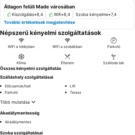
Átlagon felüli Made városában
Kiszolgálás
•
8,4
Wifi
•
8,4
Szoba kényelme
•
7,4
További értékelések megjelenítése
Népszerű kényelmi szolgáltatások
WiFi a lobbyban
WiFi a szobákban
Parkoló
Klíma
Étterem
Szálloda bár
Összes kényelmi szolgáltatás
Szálláshely szolgáltatásai
Előcsarnok/hall
Lift
Parkoló
Terasz
Több mutatása
Akadálymentesség
Akadálymentes
Szoba szolgáltatásai