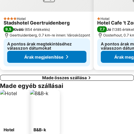
Hotel
Hotel
4 Kategória
1 Kategória
Stadshotel Geertruidenberg
Hotel Cafe 't Z
9,5
7,7
Kiváló
(
654 értékelés
)
Jó
(
1385 értéke
Geertruidenberg, 0.7 km-re innen: Városközpont
Oosterhout, 0.7 k
A pontos árak megtekintéséhez
A pontos árak 
válasszon dátumokat
válasszon dátu
Árak megjelenítése
Árak megj
Made összes szállása
Made egyéb szállásai
Hotel
B&B-k