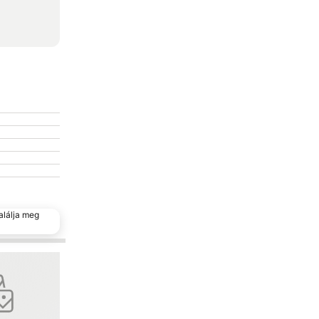
alálja meg
encekhez
Hozzáadás a kedvencekhez
Megosztás