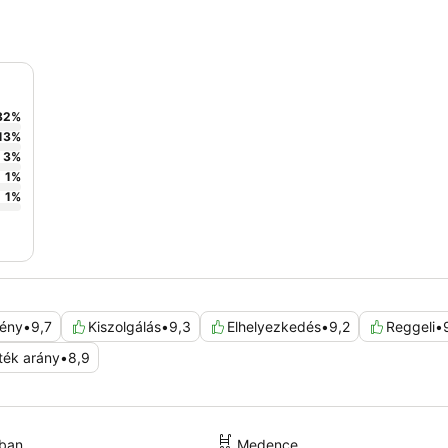
82
%
13
%
3
%
1
%
1
%
ény
•
9,7
Kiszolgálás
•
9,3
Elhelyezkedés
•
9,2
Reggeli
•
ték arány
•
8,9
kban
Medence