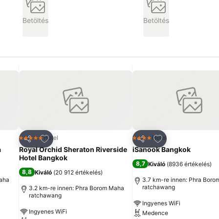
Betöltés
Betöltés
ncekhez
Hozzáadás a kedvencekhez
Hozzáadás a ked
Hotel
Hotel
5 Kategória
4 Kategória
Megosztás
Megosztás
a
Royal Orchid Sheraton Riverside
iSanook Bangkok
Hotel Bangkok
8,7
Kiváló
(
8936 értékelés
)
8,8
Kiváló
(
20 912 értékelés
)
Maha
3.7 km-re innen: Phra Bor
ratchawang
3.2 km-re innen: Phra Borom Maha
ratchawang
Ingyenes WiFi
Ingyenes WiFi
Medence