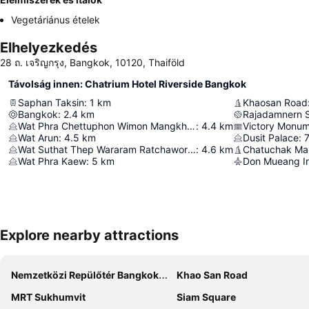
Vegetáriánus ételek
Elhelyezkedés
28 ถ. เจริญกรุง, Bangkok, 10120, Thaiföld
Távolság innen: Chatrium Hotel Riverside Bangkok
Saphan Taksin
:
1
km
Khaosan Road
Bangkok
:
2.4
km
Rajadamnern 
Wat Phra Chettuphon Wimon Mangkhalaram Ratchaworamahawihan
:
4.4
km
Victory Monu
Wat Arun
:
4.5
km
Dusit Palace
:
Wat Suthat Thep Wararam Ratchaworamahawihan
:
4.6
km
Chatuchak Ma
Wat Phra Kaew
:
5
km
Don Mueang Int
Explore nearby attractions
Nemzetközi Repülőtér Bangkok Suvarnabhumi
Khao San Road
MRT Sukhumvit
Siam Square