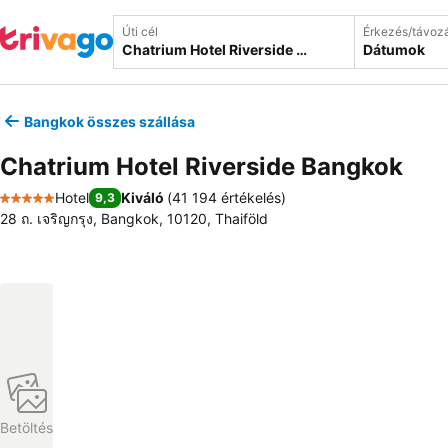
Úti cél
Érkezés/távoz
Dátumok
Bangkok összes szállása
Chatrium Hotel Riverside Bangkok
Hotel
Kiváló
(
41 194 értékelés
)
9,3
5 Kategória
28 ถ. เจริญกรุง, Bangkok, 10120, Thaiföld
Betöltés