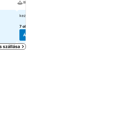
Wellness
Wellness
18 858 Ft
36 413 Ft
kezdőár:
kezdőár:
7 oldal
árainak mutatása
4 oldal
árainak mutatása
Árak megjelenítése
Árak megjelenítése
 szállása