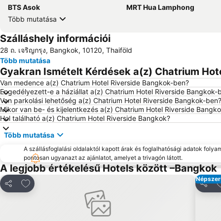
BTS Asok
MRT Hua Lamphong
Több mutatása
Szálláshely információi
28 ถ. เจริญกรุง, Bangkok, 10120, Thaiföld
Több mutatása
Gyakran Ismételt Kérdések a(z) Chatrium Hote
Van medence a(z) Chatrium Hotel Riverside Bangkok-ben?
Engedélyezett-e a háziállat a(z) Chatrium Hotel Riverside Bangkok-
Van parkolási lehetőség a(z) Chatrium Hotel Riverside Bangkok-ben
Mikor van be- és kijelentkezés a(z) Chatrium Hotel Riverside Bangk
Hol található a(z) Chatrium Hotel Riverside Bangkok?
Több mutatása
A szállásfoglalási oldalaktól kapott árak és foglalhatósági adatok folya
pontosan ugyanazt az ajánlatot, amelyet a trivagón látott.
A legjobb értékelésű Hotels között –Bangkok
Népszer
Hozzáadás a kedvencekhez
H
Megosztás
Megos