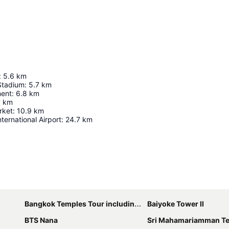
:
5.6
km
Stadium
:
5.7
km
ment
:
6.8
km
7
km
rket
:
10.9
km
ernational Airport
:
24.7
km
Nagy méretű térkép
Bangkok Temples Tour including reclining Buddha at Wat Pho
Baiyoke Tower II
BTS Nana
Sri Mahamariamman T