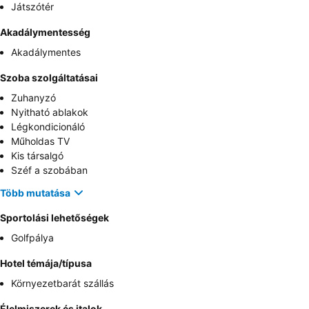
Játszótér
Akadálymentesség
Akadálymentes
Szoba szolgáltatásai
Zuhanyzó
Nyitható ablakok
Légkondicionáló
Műholdas TV
Kis társalgó
Széf a szobában
Több mutatása
Sportolási lehetőségek
Golfpálya
Hotel témája/típusa
Környezetbarát szállás
Élelmiszerek és italok