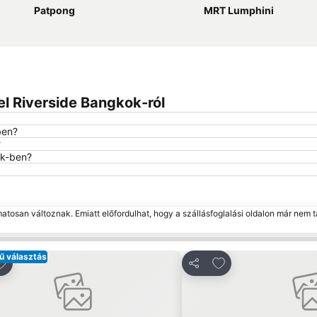
Patpong
MRT Lumphini
l Riverside Bangkok-ról
ben?
?
ok-ben?
matosan változnak. Emiatt előfordulhat, hogy a szállásfoglalási oldalon már nem t
ű választás
ozzáadás a kedvencekhez
Hozzáadás a kedv
ztás
Megosztás