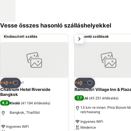
Vesse összes hasonló szálláshelyekkel
Kiválasztott szállás
Hasonló szállások
következő
Hozzáadás a kedvencekhez
Hozzáadás a kedve
Hotel
Hotel
5 Kategória
3 Kategória
Megosztás
Megosztás
Chatrium Hotel Riverside
Rambuttri Village Inn & Plaz
Bangkok
7,7
Jó
(
45 251 értékelés
)
9,3
Kiváló
(
41 194 értékelés
)
1.5 km-re innen: Phra Borom 
ratchawang
Bangkok, Thaiföld
Ingyenes WiFi
Ingyenes WiFi
Medence