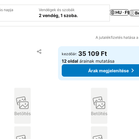
ás napja
Vendégek és szobák
HU · Ft
B
2 vendég, 1 szoba.
A jutalékfizetés hatása 
Hozzáadás a kedvencekhez
35 109 Ft
kezdőár:
Megosztás
12 oldal
árainak mutatása
Árak megjelenítése
Betöltés
Betöltés