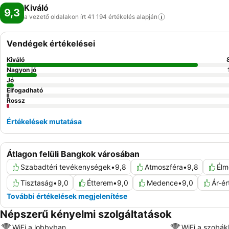
Kiváló
9,3
a vezető oldalakon írt 41 194 értékelés
alapján
Vendégek értékelései
Kiváló
Nagyon jó
Jó
Elfogadható
Rossz
Értékelések mutatása
Átlagon felüli Bangkok városában
Szabadtéri tevékenységek
•
9,8
Atmoszféra
•
9,8
Élm
Tisztaság
•
9,0
Étterem
•
9,0
Medence
•
9,0
Ár-ér
További értékelések megjelenítése
Népszerű kényelmi szolgáltatások
WiFi a lobbyban
WiFi a szobá