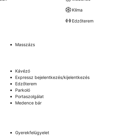
Klíma
Edzőterem
Masszázs
Kávézó
Expressz bejelentkezés/kijelentkezés
Edzőterem
Parkoló
Portaszolgálat
Medence bár
Gyerekfelügyelet