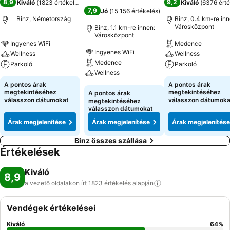
8,9
9,2
Kiváló
(
1823 értékelés
)
Kiváló
(
6376 érté
7,9
Jó
(
15 156 értékelés
)
Binz, Németország
Binz, 0.4 km-re inn
Városközpont
Binz, 1.1 km-re innen:
Városközpont
Ingyenes WiFi
Medence
Ingyenes WiFi
Wellness
Wellness
Medence
Parkoló
Parkoló
Wellness
A pontos árak
A pontos árak
megtekintéséhez
megtekintéséhez
A pontos árak
válasszon dátumokat
válasszon dátumoka
megtekintéséhez
válasszon dátumokat
Árak megjelenítése
Árak megjelenítése
Árak megjelenítése
Binz összes szállása
Értékelések
Kiváló
8,9
a vezető oldalakon írt 1823 értékelés
alapján
Vendégek értékelései
Kiváló
64
%