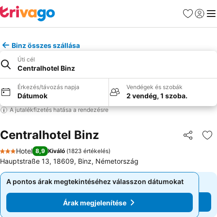
Kedvencek
Bejelen
Me
Binz összes szállása
Úti cél
Centralhotel Binz
Érkezés/távozás napja
Vendégek és szobák
Dátumok
2 vendég, 1 szoba.
A jutalékfizetés hatása a rendezésre
Centralhotel Binz
Megosztá
Ho
Hotel
8,9
Kiváló
(
1823 értékelés
)
3 Kategória
Hauptstraße 13, 18609, Binz, Németország
A pontos árak megtekintéséhez válasszon dátumokat
A pontos árak megtekintéséhez válasszon dátumokat
Árak megjelenítése
Árak megjelenítése