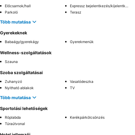
Előcsarnok/hall
Expressz bejelentkezés/kijelentkezés
Parkoló
Terasz
Több mutatása
Gyerekeknek
Babaágy/gyerekágy
Gyerekmenük
Wellness-szolgáltatások
Szauna
Szoba szolgáltatásai
Zuhanyzó
Vasalódeszka
Nyitható ablakok
TV
Több mutatása
Sportolási lehetőségek
Röplabda
Kerékpárkölcsönzés
Túraútvonal
Hotel jellemzői