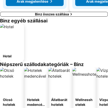
Árak megjelenítése
Árak megjele
Binz összes szállása
Binz egyéb szállásai
Hotel
Népszerű szállodakategóriák – Binz
Olcsó
Hotelek
Állatbarát
Wellnessh
Vízpa
hotelek
medencév
hotelek
otelek
hote