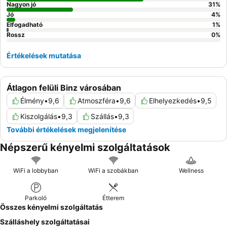
Nagyon jó
31
%
Jó
4
%
Elfogadható
1
%
Rossz
0
%
Értékelések mutatása
Átlagon felüli Binz városában
Élmény
•
9,6
Atmoszféra
•
9,6
Elhelyezkedés
•
9,5
Kiszolgálás
•
9,3
Szállás
•
9,3
További értékelések megjelenítése
Népszerű kényelmi szolgáltatások
WiFi a lobbyban
WiFi a szobákban
Wellness
Parkoló
Étterem
Összes kényelmi szolgáltatás
Szálláshely szolgáltatásai