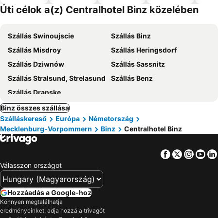
el
Úti célok a(z) Centralhotel Binz közelében
Szállás Swinoujscie
Szállás Binz
Szállás Misdroy
Szállás Heringsdorf
Szállás Dziwnów
Szállás Sassnitz
Szállás Stralsund, Strelasund
Szállás Benz
Szállás Dranske
Binz összes szállása
Szálláskereső
Európa
Németország
Mecklenburg-Vorpommern
Binz
Centralhotel Binz
Facebook
Twitter
Insta
Yo
Válasszon országot
Hozzáadás a Google-hoz
Könnyen megtalálhatja
eredményeinket: adja hozzá a trivagót