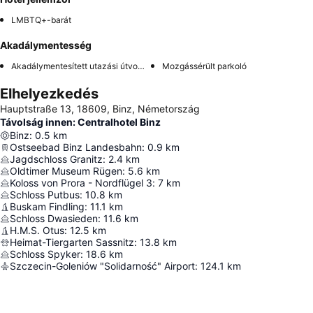
LMBTQ+-barát
Akadálymentesség
Akadálymentesített utazási útvonal
Mozgássérült parkoló
Elhelyezkedés
Hauptstraße 13, 18609, Binz, Németország
Távolság innen: Centralhotel Binz
Binz
:
0.5
km
Ostseebad Binz Landesbahn
:
0.9
km
Jagdschloss Granitz
:
2.4
km
Oldtimer Museum Rügen
:
5.6
km
Koloss von Prora - Nordflügel 3
:
7
km
Schloss Putbus
:
10.8
km
Buskam Findling
:
11.1
km
Schloss Dwasieden
:
11.6
km
H.M.S. Otus
:
12.5
km
Heimat-Tiergarten Sassnitz
:
13.8
km
Schloss Spyker
:
18.6
km
Szczecin-Goleniów "Solidarność" Airport
:
124.1
km