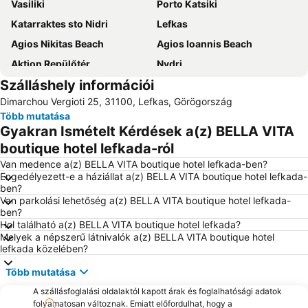
Vasiliki
Porto Katsiki
Katarraktes sto Nidri
Lefkas
Agios Nikitas Beach
Agios Ioannis Beach
Aktion Repülőtér
Nydri
Szálláshely információi
Port of Preveza
Lygia
Dimarchou Vergioti 25, 31100, Lefkas, Görögország
Archaeological Museum of Lefkada
Dimotiko Stadio Leukadas ''Platwnas Grigoris''
Több mutatása
Beach of Agios Ioannis
Perigiali
Gyakran Ismételt Kérdések a(z) BELLA VITA
Daily cruises from Lefkada
Agiofili
boutique hotel lefkada-ról
Traditional Settlement of Agios Ioannis
Beach Ammoudia
Van medence a(z) BELLA VITA boutique hotel lefkada-ben?
Engedélyezett-e a háziállat a(z) BELLA VITA boutique hotel lefkada-
Pefkoulia
Kathisma
ben?
Van parkolási lehetőség a(z) BELLA VITA boutique hotel lefkada-
Mytikas
Ancient Nikopolis
ben?
Monolithi
Spilia Tou Papanicoli
Hol található a(z) BELLA VITA boutique hotel lefkada?
Melyek a népszerű látnivalók a(z) BELLA VITA boutique hotel
Loutsa
lefkada közelében?
Több mutatása
A szállásfoglalási oldalaktól kapott árak és foglalhatósági adatok
folyamatosan változnak. Emiatt előfordulhat, hogy a