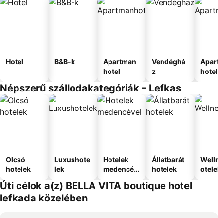
Hotel
B&B-k
Apartman
Vendéghá
Apar
hotel
z
hotel
Népszerű szállodakategóriák – Lefkas
Olcsó
Luxushote
Hotelek
Állatbarát
Well
hotelek
lek
medencév
hotelek
otele
el
Úti célok a(z) BELLA VITA boutique hotel
lefkada közelében