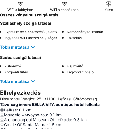
WiFi a lobbyban
WiFi a szobákban
Klíma
Összes kényelmi szolgáltatás
Szálláshely szolgáltatásai
Expressz bejelentkezés/kijelentkezés
Nemdohányzó szobák
Ingyenes WiFi (közös helyiségekben)
Takarítás
Több mutatása
Szoba szolgáltatásai
Zuhanyzó
Hajszárító
Központi fűtés
Légkondicionáló
Több mutatása
Elhelyezkedés
Dimarchou Vergioti 25, 31100, Lefkas, Görögország
Távolság innen: BELLA VITA boutique hotel lefkada
Lefkas
:
0.1
km
Μουσείο Φωνογράφου
:
0.1
km
Archaeological Museum Of Lefkada
:
0.3
km
Castle Of Santa Maura
:
1.6
km