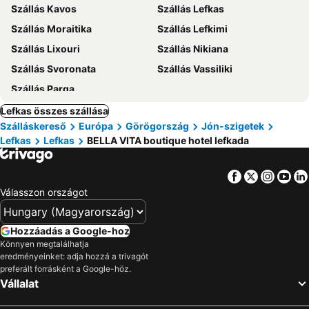
Szállás Kavos
Szállás Lefkas
Szállás Moraitika
Szállás Lefkimi
Szállás Lixouri
Szállás Nikiana
Szállás Svoronata
Szállás Vassiliki
Szállás Parga
Lefkas összes szállása
Szálláskereső
Európa
Görögország
Jón-szigetek
Lefkas
Lefkas
BELLA VITA boutique hotel lefkada
Facebook
Twitter
Insta
Yo
Válasszon országot
Hozzáadás a Google-hoz
Könnyen megtalálhatja
eredményeinket: adja hozzá a trivagót
preferált forrásként a Google-höz.
Vállalat