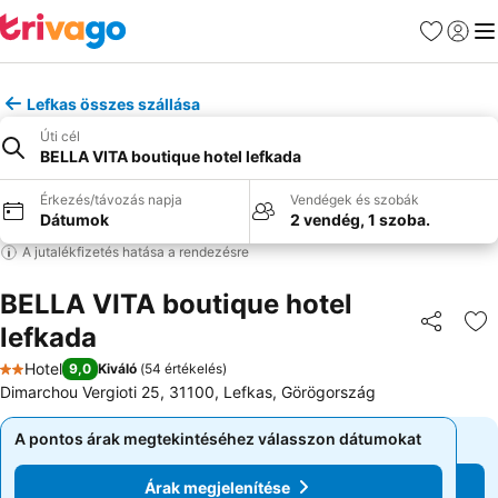
Kedvencek
Bejelen
Me
Lefkas összes szállása
Úti cél
BELLA VITA boutique hotel lefkada
Érkezés/távozás napja
Vendégek és szobák
Dátumok
2 vendég, 1 szoba.
A jutalékfizetés hatása a rendezésre
BELLA VITA boutique hotel
lefkada
Megosztá
Ho
Hotel
9,0
Kiváló
(
54 értékelés
)
2 Kategória
Dimarchou Vergioti 25, 31100, Lefkas, Görögország
A pontos árak megtekintéséhez válasszon dátumokat
A pontos árak megtekintéséhez válasszon dátumokat
Árak megjelenítése
Árak megjelenítése