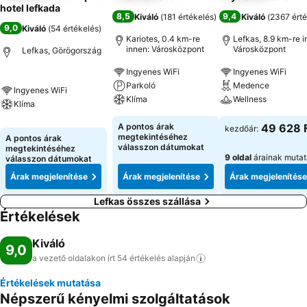
hotel lefkada
8,5
9,4
Kiváló
(
181 értékelés
)
Kiváló
(
2367 érté
9,0
Kiváló
(
54 értékelés
)
Kariotes, 0.4 km-re
Lefkas, 8.9 km-re i
innen: Városközpont
Városközpont
Lefkas, Görögország
Ingyenes WiFi
Ingyenes WiFi
Parkoló
Medence
Ingyenes WiFi
Klíma
Wellness
Klíma
A pontos árak
49 628 
kezdőár:
megtekintéséhez
A pontos árak
válasszon dátumokat
megtekintéséhez
9 oldal
árainak muta
válasszon dátumokat
Árak megjelenítése
Árak megjelenítése
Árak megjelenítése
Lefkas összes szállása
Értékelések
Kiváló
9,0
a vezető oldalakon írt 54 értékelés
alapján
Értékelések mutatása
Népszerű kényelmi szolgáltatások