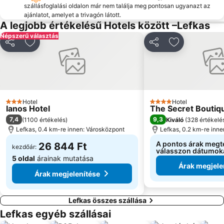
szállásfoglalási oldalon már nem találja meg pontosan ugyanazt az
ajánlatot, amelyet a trivagón látott.
A legjobb értékelésű Hotels között –Lefkas
Népszerű választás
Megosztás
Hozzáadás a kedvencekhez
Megosztás
Hozzáadás a
Hotel
Hotel
3 Kategória
4 Kategória
Ianos Hotel
The Secret Boutiq
7,4
9,3
(
1100 értékelés
)
Kiváló
(
328 értékelé
Lefkas, 0.4 km-re innen: Városközpont
Lefkas, 0.2 km-re inn
A pontos árak megt
26 844 Ft
kezdőár:
válasszon dátumok
5 oldal
árainak mutatása
Árak megjele
Árak megjelenítése
Lefkas összes szállása
Lefkas egyéb szállásai