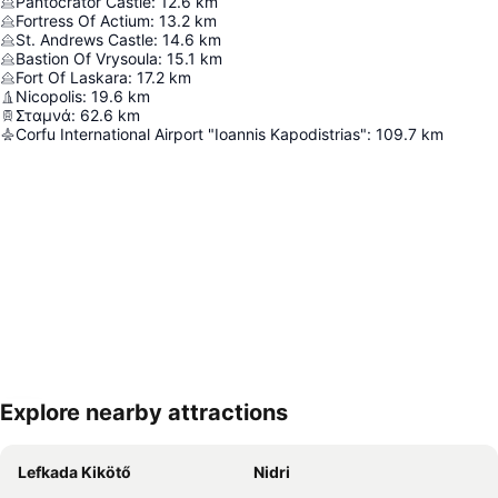
Pantocrator Castle
:
12.6
km
Fortress Of Actium
:
13.2
km
St. Andrews Castle
:
14.6
km
Bastion Of Vrysoula
:
15.1
km
Fort Of Laskara
:
17.2
km
Nicopolis
:
19.6
km
Σταμνά
:
62.6
km
Corfu International Airport "Ioannis Kapodistrias"
:
109.7
km
Explore nearby attractions
Nagy méretű térkép
Lefkada Kikötő
Nidri