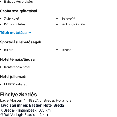
Babaágy/gyerekágy
Szoba szolgáltatásai
Zuhanyzó
Hajszárító
Központi fűtés
Légkondicionáló
Több mutatása
Sportolási lehetőségek
Biliárd
Fitness
Hotel témája/típusa
Konferencia hotel
Hotel jellemzői
LMBTQ+-barát
Elhelyezkedés
Lage Mosten 4, 4822NJ, Breda, Hollandia
Távolság innen: Bastion Hotel Breda
Breda-Prinsenbeek
:
0.3
km
Rat Verlegh Stadion
:
2
km