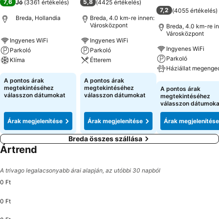
7,6
5,8
Jó
(
3361 értékelés
)
(
4425 értékelés
)
7,2
(
4055 értékelés
)
Breda, Hollandia
Breda, 4.0 km-re innen:
Városközpont
Breda, 4.0 km-re i
Városközpont
Ingyenes WiFi
Ingyenes WiFi
Ingyenes WiFi
Parkoló
Parkoló
Parkoló
Klíma
Étterem
Háziállat megenge
Árak megjelenítése
Árak megjelenítése
A pontos árak
A pontos árak
Árak megjeleníté
megtekintéséhez
megtekintéséhez
A pontos árak
válasszon dátumokat
válasszon dátumokat
megtekintéséhez
válasszon dátumoka
Árak megjelenítése
Árak megjelenítése
Árak megjelenítése
Breda összes szállása
Ártrend
A trivago legalacsonyabb árai alapján, az utóbbi 30 napból
0 Ft
0 Ft