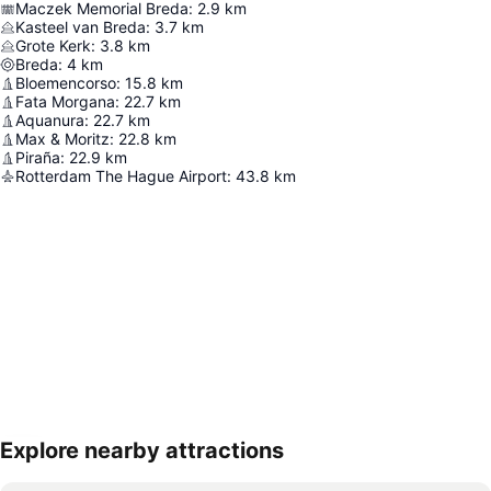
Maczek Memorial Breda
:
2.9
km
Kasteel van Breda
:
3.7
km
Grote Kerk
:
3.8
km
Breda
:
4
km
Bloemencorso
:
15.8
km
Fata Morgana
:
22.7
km
Aquanura
:
22.7
km
Max & Moritz
:
22.8
km
Piraña
:
22.9
km
Rotterdam The Hague Airport
:
43.8
km
Explore nearby attractions
Nagy méretű térkép