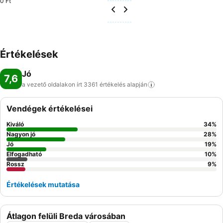
0 Ft
Értékelések
Jó
7,6
a vezető oldalakon írt 3361 értékelés
alapján
Vendégek értékelései
Kiváló
34
%
Nagyon jó
28
%
Jó
19
%
Elfogadható
10
%
Rossz
9
%
Értékelések mutatása
Átlagon felüli Breda városában