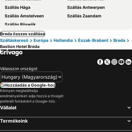
Szállás Hága
Szállás Antwerpen
Szállás Amstelveen
Szállás Zaandam
Szállás Rijswijk
Breda összes szállása
Szálláskereső
Európa
Hollandia
Észak-Brabant
Breda
Bastion Hotel Breda
Facebook
Twitter
Insta
Yo
Válasszon országot
Hozzáadás a Google-hoz
Könnyen megtalálhatja
eredményeinket: adja hozzá a trivagót
preferált forrásként a Google-höz.
Vállalat
Termékeink