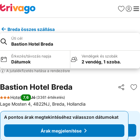
Kedvencek
Bejelen
Me
Breda összes szállása
Úti cél
Bastion Hotel Breda
Érkezés/távozás napja
Vendégek és szobák
Dátumok
2 vendég, 1 szoba.
A jutalékfizetés hatása a rendezésre
Bastion Hotel Breda
Megosztá
Ho
Hotel
7,6
Jó
(
3361 értékelés
)
3 Kategória
Lage Mosten 4, 4822NJ, Breda, Hollandia
A pontos árak megtekintéséhez válasszon dátumokat
A pontos árak megtekintéséhez válasszon dátumokat
Árak megjelenítése
Árak megjelenítése