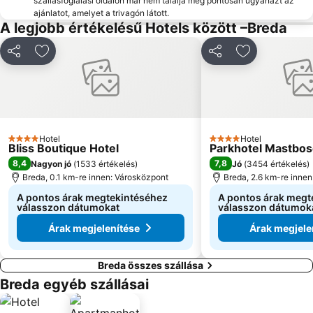
szállásfoglalási oldalon már nem találja meg pontosan ugyanazt az
ajánlatot, amelyet a trivagón látott.
A legjobb értékelésű Hotels között –Breda
Megosztás
Hozzáadás a kedvencekhez
Megosztás
Hozzáadás a
Hotel
Hotel
4 Kategória
4 Kategória
Bliss Boutique Hotel
Parkhotel Mastbos
8,4
7,8
Nagyon jó
(
1533 értékelés
)
Jó
(
3454 értékelés
)
Breda, 0.1 km-re innen: Városközpont
Breda, 2.6 km-re inne
A pontos árak megtekintéséhez
A pontos árak megt
válasszon dátumokat
válasszon dátumok
Árak megjelenítése
Árak megjele
Breda összes szállása
Breda egyéb szállásai