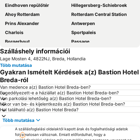
Eindhoven repülőtér
Hillegersberg-Schiebroek
Ahoy Rotterdam
Rotterdam Central Station
Prins Alexander
Antwerpen
Charlois
Sportpaleis
Borgerhout
Passage
Szálláshely információi
Rotterdam Marathon
Ekeren
Lage Mosten 4, 4822NJ, Breda, Hollandia
Bobbejaanland
Több mutatása
Gyakran Ismételt Kérdések a(z) Bastion Hotel
Breda-ról
Van medence a(z) Bastion Hotel Breda-ben?
Engedélyezett-e a háziállat a(z) Bastion Hotel Breda-ben?
Van parkolási lehetőség a(z) Bastion Hotel Breda-ben?
Mikor van be- és kijelentkezés a(z) Bastion Hotel Breda-ben?
Hol található a(z) Bastion Hotel Breda?
Több mutatása
A szállásfoglalási oldalaktól kapott árak és foglalhatósági adatok
folyamatosan változnak. Emiatt előfordulhat, hogy a