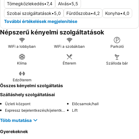
Tömegközlekedés
•
7,4
Alvás
•
5,5
Szobai szolgáltatások
•
5,0
Fürdőszoba
•
4,2
Konyha
•
4,0
További értékelések megjelenítése
Népszerű kényelmi szolgáltatások
WiFi a lobbyban
WiFi a szobákban
Parkoló
Klíma
Étterem
Szálloda bár
Edzőterem
Összes kényelmi szolgáltatás
Szálláshely szolgáltatásai
Üzleti központ
Előcsarnok/hall
Expressz bejelentkezés/kijelentkezés
Lift
Több mutatása
Gyerekeknek