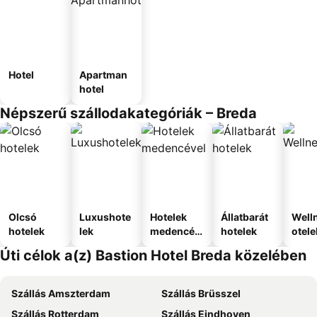
Hotel
Apartman
hotel
Népszerű szállodakategóriák – Breda
Olcsó
Luxushote
Hotelek
Állatbarát
Well
hotelek
lek
medencév
hotelek
otele
el
Úti célok a(z) Bastion Hotel Breda közelében
Szállás Amszterdam
Szállás Brüsszel
Szállás Rotterdam
Szállás Eindhoven