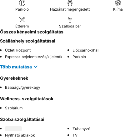
Parkoló
Háziállat megengedett
Klíma
Étterem
Szálloda bár
Összes kényelmi szolgáltatás
Szálláshely szolgáltatásai
Üzleti központ
Előcsarnok/hall
Expressz bejelentkezés/kijelentkezés
Parkoló
Több mutatása
Gyerekeknek
Babaágy/gyerekágy
Wellness-szolgáltatások
Szolárium
Szoba szolgáltatásai
Zuhanyzó
Nyitható ablakok
TV