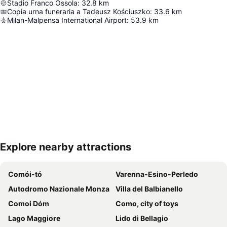
Stadio Franco Ossola
:
32.8
km
Copia urna funeraria a Tadeusz Kościuszko
:
33.6
km
Milan-Malpensa International Airport
:
53.9
km
Explore nearby attractions
Nagy méretű térkép
Comói-tó
Varenna-Esino-Perledo
Autodromo Nazionale Monza
Villa del Balbianello
Comoi Dóm
Como, city of toys
Lago Maggiore
Lido di Bellagio