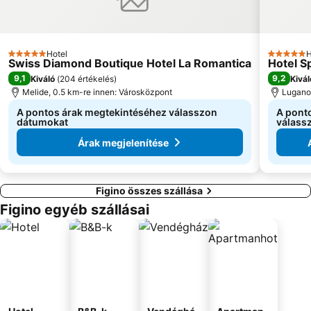
Hotel
H
5 Kategória
5 Kategór
Swiss Diamond Boutique Hotel La Romantica
Hotel S
9,1
9,2
Kiváló
(
204 értékelés
)
Kivál
Melide, 0.5 km-re innen: Városközpont
Lugano,
A pontos árak megtekintéséhez válasszon
A pont
dátumokat
válass
Árak megjelenítése
Figino összes szállása
Figino egyéb szállásai