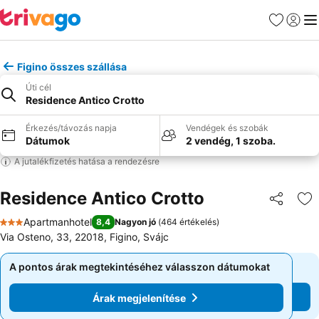
Kedvencek
Bejelen
Me
Figino összes szállása
Úti cél
Residence Antico Crotto
Érkezés/távozás napja
Vendégek és szobák
Dátumok
2 vendég, 1 szoba.
A jutalékfizetés hatása a rendezésre
Residence Antico Crotto
Megosztá
Ho
Apartmanhotel
8,4
Nagyon jó
(
464 értékelés
)
3 Kategória
Via Osteno, 33, 22018, Figino, Svájc
A pontos árak megtekintéséhez válasszon dátumokat
A pontos árak megtekintéséhez válasszon dátumokat
Árak megjelenítése
Árak megjelenítése