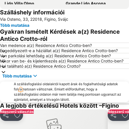
Lido Villa Olmo
Grande Lido Ascona
Szálláshely információi
Monastero di Torba
Gandria
Via Osteno, 33, 22018, Figino, Svájc
Locarno Film Festival
Lago di Varese
Több mutatása
Skiarena Valchiavenna
Gyakran Ismételt Kérdések a(z) Residence
Antico Crotto-ról
Van medence a(z) Residence Antico Crotto-ben?
Engedélyezett-e a háziállat a(z) Residence Antico Crotto-ben?
Van parkolási lehetőség a(z) Residence Antico Crotto-ben?
Mikor van be- és kijelentkezés a(z) Residence Antico Crotto-ben?
Hol található a(z) Residence Antico Crotto?
Több mutatása
A szállásfoglalási oldalaktól kapott árak és foglalhatósági adatok
folyamatosan változnak. Emiatt előfordulhat, hogy a
szállásfoglalási oldalon már nem találja meg pontosan ugyanazt az
ajánlatot, amelyet a trivagón látott.
A legjobb értékelésű Hotels között –Figino
Népszerű választás
Népszerű vá
Megosztás
Hozzáadás a kedvencekhez
Megoszt
H