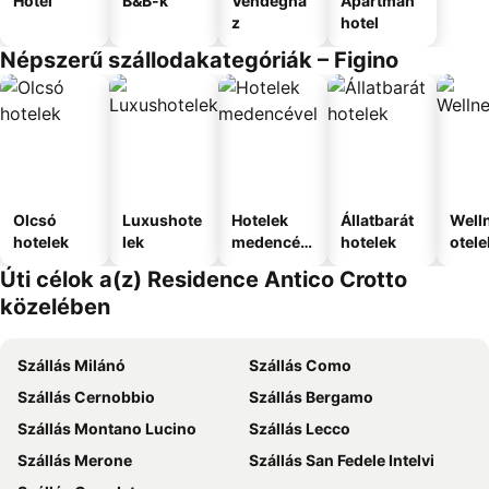
Hotel
B&B-k
Vendéghá
Apartman
z
hotel
Népszerű szállodakategóriák – Figino
Olcsó
Luxushote
Hotelek
Állatbarát
Well
hotelek
lek
medencév
hotelek
otele
el
Úti célok a(z) Residence Antico Crotto
közelében
Szállás Milánó
Szállás Como
Szállás Cernobbio
Szállás Bergamo
Szállás Montano Lucino
Szállás Lecco
Szállás Merone
Szállás San Fedele Intelvi