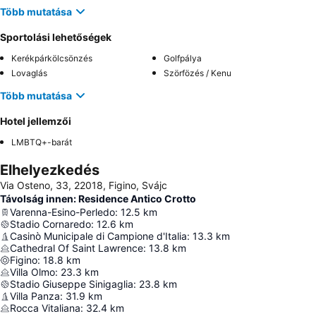
Több mutatása
Sportolási lehetőségek
Kerékpárkölcsönzés
Golfpálya
Lovaglás
Szörfözés / Kenu
Több mutatása
Hotel jellemzői
LMBTQ+-barát
Elhelyezkedés
Via Osteno, 33, 22018, Figino, Svájc
Távolság innen: Residence Antico Crotto
Varenna-Esino-Perledo
:
12.5
km
Stadio Cornaredo
:
12.6
km
Casinò Municipale di Campione d'Italia
:
13.3
km
Cathedral Of Saint Lawrence
:
13.8
km
Figino
:
18.8
km
Villa Olmo
:
23.3
km
Stadio Giuseppe Sinigaglia
:
23.8
km
Villa Panza
:
31.9
km
Rocca Vitaliana
:
32.4
km