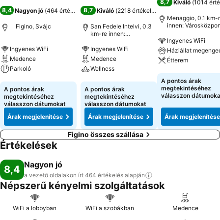
8,7
Kiváló
(
1014 érté
8,4
8,7
Nagyon jó
(
464 értékelés
)
Kiváló
(
2218 értékelés
)
Menaggio, 0.1 km-
innen: Városközpon
Figino, Svájc
San Fedele Intelvi, 0.3
km-re innen:
Ingyenes WiFi
Városközpont
Ingyenes WiFi
Ingyenes WiFi
Háziállat megenge
Medence
Medence
Étterem
Parkoló
Wellness
Árak megjeleníté
A pontos árak
Árak megjelenítése
Árak megjelenítése
megtekintéséhez
A pontos árak
A pontos árak
válasszon dátumoka
megtekintéséhez
megtekintéséhez
válasszon dátumokat
válasszon dátumokat
Árak megjelenítése
Árak megjelenítése
Árak megjelenítése
Figino összes szállása
Értékelések
Nagyon jó
8,4
a vezető oldalakon írt 464 értékelés
alapján
Népszerű kényelmi szolgáltatások
WiFi a lobbyban
WiFi a szobákban
Medence