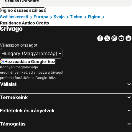
Szállás Grandate
Figino összes szállása
Szálláskereső
Európa
Svájc
Ticino
Figino
Residence Antico Crotto
Facebook
Twitter
Insta
Yo
Válasszon országot
Hozzáadás a Google-hoz
Könnyen megtalálhatja
eredményeinket: adja hozzá a trivagót
preferált forrásként a Google-höz.
Vállalat
Termékeink
Feltételek és irányelvek
Támogatás