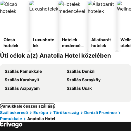
Olcsó
Luxushote
Hotelek
Állatbarát
Well
hotelek
lek
medencév
hotelek
otele
el
Úti célok a(z) Anatolia Hotel közelében
Szállás Pamukkale
Szállás Denizli
Szállás Karahayit
Szállás Sarayköy
Szállás Acıpayam
Szállás Usak
Pamukkale összes szállása
Szálláskereső
Európa
Törökország
Denizli Province
Pamukkale
Anatolia Hotel