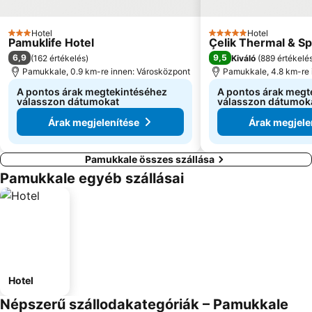
Hotel
Hotel
3 Kategória
5 Kategória
Pamuklife Hotel
Çelik Thermal & S
6,9
9,5
(
162 értékelés
)
Kiváló
(
889 értékelé
Pamukkale, 0.9 km-re innen: Városközpont
Pamukkale, 4.8 km-re 
A pontos árak megtekintéséhez
A pontos árak megt
válasszon dátumokat
válasszon dátumok
Árak megjelenítése
Árak megjele
Pamukkale összes szállása
Pamukkale egyéb szállásai
Hotel
Népszerű szállodakategóriák – Pamukkale