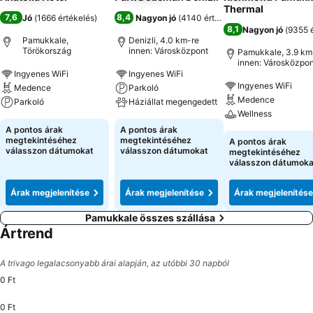
Thermal
7,6
8,4
Jó
(
1666 értékelés
)
Nagyon jó
(
4140 értékelés
)
8,1
Nagyon jó
(
9355 é
Pamukkale,
Denizli, 4.0 km-re
Törökország
innen: Városközpont
Pamukkale, 3.9 km
innen: Városközpon
Ingyenes WiFi
Ingyenes WiFi
Ingyenes WiFi
Medence
Parkoló
Medence
Parkoló
Háziállat megengedett
Wellness
A pontos árak
A pontos árak
megtekintéséhez
megtekintéséhez
A pontos árak
válasszon dátumokat
válasszon dátumokat
megtekintéséhez
válasszon dátumoka
Árak megjelenítése
Árak megjelenítése
Árak megjelenítése
Pamukkale összes szállása
Ártrend
A trivago legalacsonyabb árai alapján, az utóbbi 30 napból
0 Ft
0 Ft