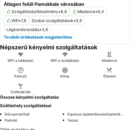
Átlagon felüli Pamukkale városában
Szolgáltatás/létesítmény
•
8,6
Medence
•
8,4
Wifi
•
7,8
Szobai szolgáltatások
•
5,6
Légkondicionálás
•
3,6
További értékelések megjelenítése
Népszerű kényelmi szolgáltatások
WiFi a lobbyban
WiFi a szobákban
Medence
Parkoló
Klíma
Étterem
Szálloda bár
Összes kényelmi szolgáltatás
Szálláshely szolgáltatásai
Előcsarnok/hall
Expressz bejelentkezés/kijelentkezés
Parkoló
Terasz
Több mutatása