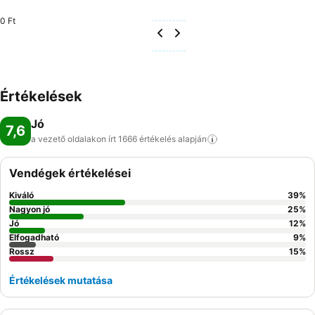
0 Ft
Értékelések
Jó
7,6
a vezető oldalakon írt 1666 értékelés
alapján
Vendégek értékelései
Kiváló
39
%
Nagyon jó
25
%
Jó
12
%
Elfogadható
9
%
Rossz
15
%
Értékelések mutatása