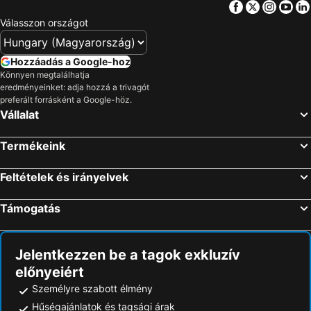
Facebook
Twitter
Insta
Yo
Válasszon országot
Hozzáadás a Google-hoz
Könnyen megtalálhatja
eredményeinket: adja hozzá a trivagót
preferált forrásként a Google-höz.
Vállalat
Termékeink
Feltételek és irányelvek
Támogatás
Jelentkezzen be a tagok exkluzív
előnyeiért
Személyre szabott élmény
Hűségajánlatok és tagsági árak