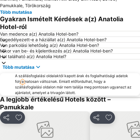
Pamukkale, Törökország
Több mutatása
Gyakran Ismételt Kérdések a(z) Anatolia
Hotel-ról
Van medence a(z) Anatolia Hotel-ben?
Engedélyezett-e a háziállat a(z) Anatolia Hotel-ben?
Van parkolási lehetőség a(z) Anatolia Hotel-ben?
Mikor van be- és kijelentkezés a(z) Anatolia Hotel-ben?
Hol található a(z) Anatolia Hotel?
Több mutatása
A szállásfoglalási oldalaktól kapott árak és foglalhatósági adatok
folyamatosan változnak. Emiatt előfordulhat, hogy a
szállásfoglalási oldalon már nem találja meg pontosan ugyanazt az
ajánlatot, amelyet a trivagón látott.
A legjobb értékelésű Hotels között –
Pamukkale
Megosztás
Hozzáadás a kedvencekhez
Megosztás
Hozzáadás a