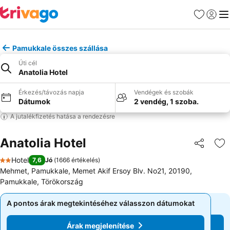
Kedvencek
Bejelen
Me
Pamukkale összes szállása
Úti cél
Anatolia Hotel
Érkezés/távozás napja
Vendégek és szobák
Dátumok
2 vendég, 1 szoba.
A jutalékfizetés hatása a rendezésre
Anatolia Hotel
Megosztá
Ho
Hotel
7,6
Jó
(
1666 értékelés
)
2 Kategória
Mehmet, Pamukkale, Memet Akif Ersoy Blv. No21, 20190,
Pamukkale, Törökország
A pontos árak megtekintéséhez válasszon dátumokat
A pontos árak megtekintéséhez válasszon dátumokat
Árak megjelenítése
Árak megjelenítése