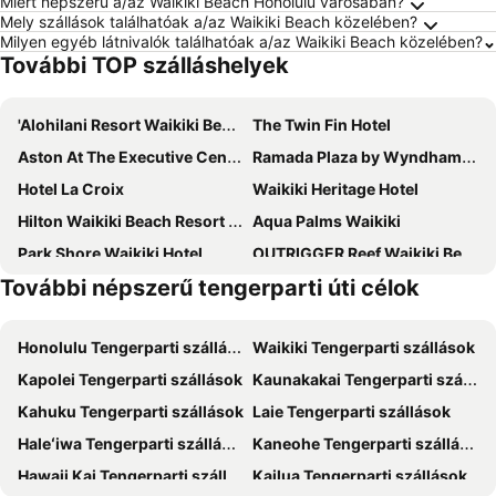
Miért népszerű a/az Waikiki Beach Honolulu városában?
Mely szállások találhatóak a/az Waikiki Beach közelében?
Milyen egyéb látnivalók találhatóak a/az Waikiki Beach közelében?
További TOP szálláshelyek
'Alohilani Resort Waikiki Beach
The Twin Fin Hotel
Aston At The Executive Centre Hotel
Ramada Plaza by Wyndham Waikiki
Hotel La Croix
Waikiki Heritage Hotel
Hilton Waikiki Beach Resort & Spa
Aqua Palms Waikiki
Park Shore Waikiki Hotel
OUTRIGGER Reef Waikiki Beach Resort
További népszerű tengerparti úti célok
Holiday Inn Express Waikiki By Ihg
The Imperial Hawaii Resort
Hilton Vacation Club The Modern Honolulu
Ohia Waikiki Studio Suites
Honolulu Tengerparti szállások
Waikiki Tengerparti szállások
Halepuna Waikiki by Halekulani
The Ambassador Hotel of Waikiki, Tapestry Collection by Hilton
Kapolei Tengerparti szállások
Kaunakakai Tengerparti szállások
OUTRIGGER Waikiki Beach Resort
Hilton Garden Inn Waikiki Beach
Kahuku Tengerparti szállások
Laie Tengerparti szállások
Hyatt Place Waikiki Beach
OUTRIGGER Waikiki Paradise Hotel
Haleʻiwa Tengerparti szállások
Kaneohe Tengerparti szállások
Sheraton Princess Kaiulani Waikiki Beach
Queen Kapiolani Hotel
Hawaii Kai Tengerparti szállások
Kailua Tengerparti szállások
Waikiki Malia
The Equus