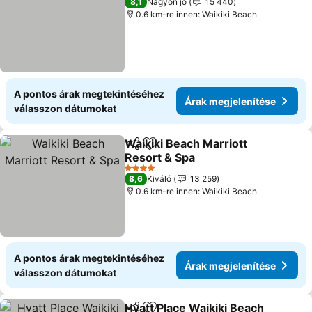
8,1
Nagyon jó
15 440
0.6 km-re innen: Waikiki Beach
A pontos árak megtekintéséhez
Árak megjelenítése
válasszon dátumokat
Waikiki Beach Marriott
Megosztás
Hozzáadás a kedvencekhez
Resort & Spa
Árak megjelenítése
4 Kategória
8,6
Kiváló
13 259
0.6 km-re innen: Waikiki Beach
A pontos árak megtekintéséhez
Árak megjelenítése
válasszon dátumokat
Hyatt Place Waikiki Beach