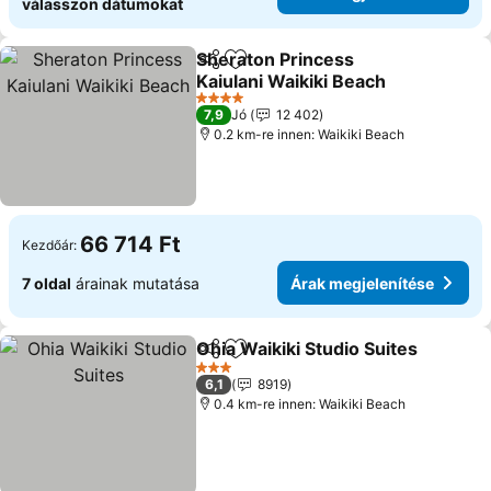
válasszon dátumokat
Sheraton Princess
Megosztás
Hozzáadás a kedvencekhez
Kaiulani Waikiki Beach
Árak megjelenítése
4 Kategória
7,9
Jó
12 402
0.2 km-re innen: Waikiki Beach
66 714 Ft
Kezdőár:
7 oldal
árainak mutatása
Árak megjelenítése
Ohia Waikiki Studio Suites
Megosztás
Hozzáadás a kedvencekhez
3 Kategória
6,1
8919
0.4 km-re innen: Waikiki Beach