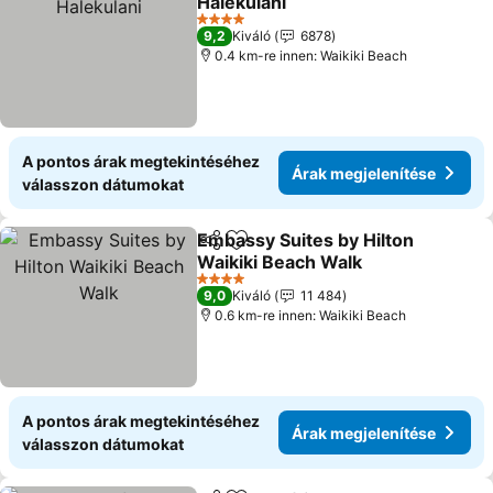
Halekulani
Árak megjelenítése
4 Kategória
9,2
Kiváló
6878
0.4 km-re innen: Waikiki Beach
A pontos árak megtekintéséhez
Árak megjelenítése
válasszon dátumokat
Embassy Suites by Hilton
Megosztás
Hozzáadás a kedvencekhez
Waikiki Beach Walk
Árak megjelenítése
4 Kategória
9,0
Kiváló
11 484
0.6 km-re innen: Waikiki Beach
A pontos árak megtekintéséhez
Árak megjelenítése
válasszon dátumokat