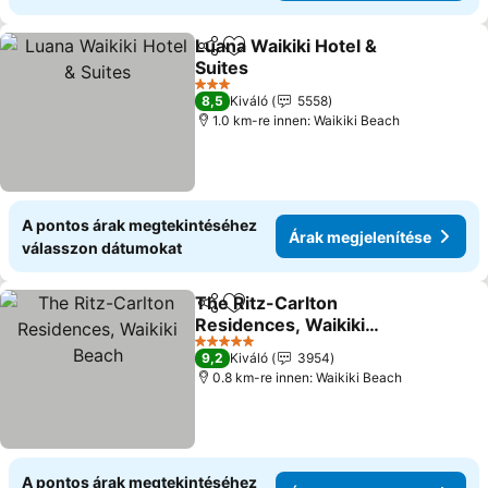
Luana Waikiki Hotel &
Megosztás
Hozzáadás a kedvencekhez
Suites
Árak megjelenítése
3 Kategória
8,5
Kiváló
5558
1.0 km-re innen: Waikiki Beach
A pontos árak megtekintéséhez
Árak megjelenítése
válasszon dátumokat
The Ritz-Carlton
Megosztás
Hozzáadás a kedvencekhez
Residences, Waikiki
Beach
Árak megjelenítése
5 Kategória
9,2
Kiváló
3954
0.8 km-re innen: Waikiki Beach
A pontos árak megtekintéséhez