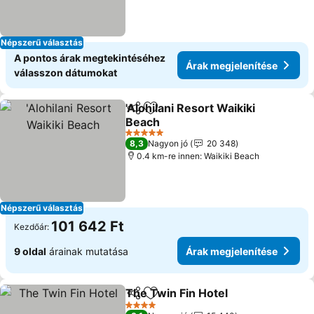
Népszerű választás
A pontos árak megtekintéséhez
Árak megjelenítése
válasszon dátumokat
'Alohilani Resort Waikiki
Megosztás
Hozzáadás a kedvencekhez
Beach
Árak megjelenítése
5 Kategória
8,3
Nagyon jó
20 348
0.4 km-re innen: Waikiki Beach
Népszerű választás
101 642 Ft
Kezdőár:
9 oldal
árainak mutatása
Árak megjelenítése
The Twin Fin Hotel
Megosztás
Hozzáadás a kedvencekhez
Árak me
4 Kategória