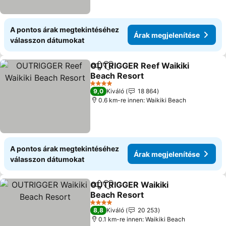
A pontos árak megtekintéséhez
Árak megjelenítése
válasszon dátumokat
OUTRIGGER Reef Waikiki
Megosztás
Hozzáadás a kedvencekhez
Beach Resort
Árak megjelenítése
4 Kategória
9,0
Kiváló
18 864
0.6 km-re innen: Waikiki Beach
A pontos árak megtekintéséhez
Árak megjelenítése
válasszon dátumokat
OUTRIGGER Waikiki
Megosztás
Hozzáadás a kedvencekhez
Beach Resort
Árak megjelenítése
4 Kategória
8,8
Kiváló
20 253
0.1 km-re innen: Waikiki Beach