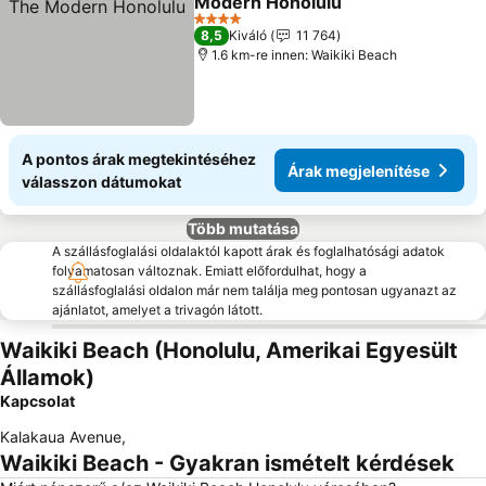
Modern Honolulu
Árak megjelenítése
4 Kategória
8,5
Kiváló
11 764
1.6 km-re innen: Waikiki Beach
A pontos árak megtekintéséhez
Árak megjelenítése
válasszon dátumokat
Több mutatása
A szállásfoglalási oldalaktól kapott árak és foglalhatósági adatok
folyamatosan változnak. Emiatt előfordulhat, hogy a
szállásfoglalási oldalon már nem találja meg pontosan ugyanazt az
ajánlatot, amelyet a trivagón látott.
Waikiki Beach (Honolulu, Amerikai Egyesült
Államok)
Kapcsolat
Kalakaua Avenue
,
Waikiki Beach - Gyakran ismételt kérdések