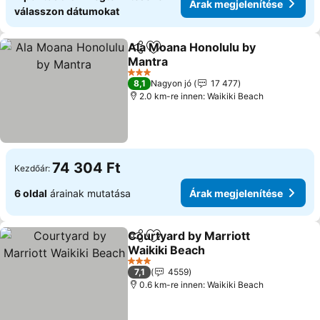
Árak megjelenítése
válasszon dátumokat
Ala Moana Honolulu by
Megosztás
Hozzáadás a kedvencekhez
Mantra
Árak megjelenítése
3 Kategória
8,1
Nagyon jó
17 477
2.0 km-re innen: Waikiki Beach
74 304 Ft
Kezdőár:
6 oldal
árainak mutatása
Árak megjelenítése
Courtyard by Marriott
Megosztás
Hozzáadás a kedvencekhez
Waikiki Beach
Árak megjelenítése
3 Kategória
7,1
4559
0.6 km-re innen: Waikiki Beach