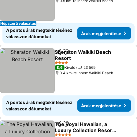
0.5 km-re innen: Waikiki Beach
Népszerű választás
A pontos árak megtekintéséhez
Árak megjelenítése
válasszon dátumokat
Sheraton Waikiki Beach
Megosztás
Hozzáadás a kedvencekhez
Resort
Árak megjelenítése
4 Kategória
8,6
Kiváló
23 569
0.4 km-re innen: Waikiki Beach
A pontos árak megtekintéséhez
Árak megjelenítése
válasszon dátumokat
The Royal Hawaiian, a
Megosztás
Hozzáadás a kedvencekhez
Luxury Collection Resort,
Waikiki
Árak megjelenítése