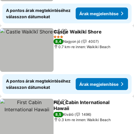
A pontos árak megtekintéséhez
Árak megjelenítése
válasszon dátumokat
Castle Waikīkī Shore
Megosztás
Hozzáadás a kedvencekhez
Árak 
3 Kategória
8,4
Nagyon jó
4007
0.7 km-re innen: Waikiki Beach
A pontos árak megtekintéséhez
Árak megjelenítése
válasszon dátumokat
First Cabin International
Megosztás
Hozzáadás a kedvencekhez
Hawaii
Árak megjelenítése
8,5
Kiváló
1496
0.3 km-re innen: Waikiki Beach