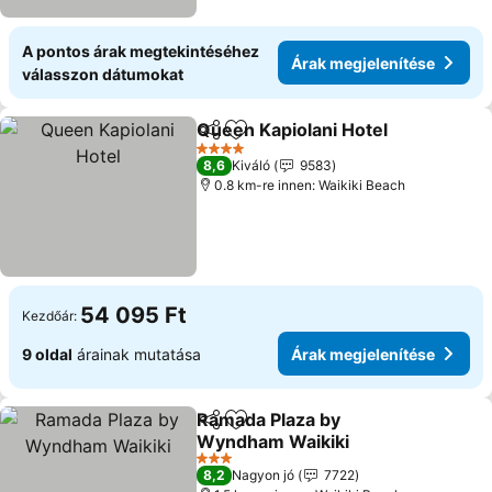
A pontos árak megtekintéséhez
Árak megjelenítése
válasszon dátumokat
Queen Kapiolani Hotel
Megosztás
Hozzáadás a kedvencekhez
Ára
4 Kategória
8,6
Kiváló
9583
0.8 km-re innen: Waikiki Beach
54 095 Ft
Kezdőár:
9 oldal
árainak mutatása
Árak megjelenítése
Ramada Plaza by
Megosztás
Hozzáadás a kedvencekhez
Wyndham Waikiki
Árak megjelenítése
3 Kategória
8,2
Nagyon jó
7722