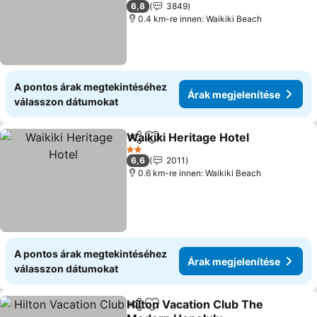
2 Kategória
6,8
3849
0.4 km-re innen: Waikiki Beach
A pontos árak megtekintéséhez
Árak megjelenítése
válasszon dátumokat
Waikiki Heritage Hotel
Megosztás
Hozzáadás a kedvencekhez
Árak
2 Kategória
6,6
2011
0.6 km-re innen: Waikiki Beach
A pontos árak megtekintéséhez
Árak megjelenítése
válasszon dátumokat
Hilton Vacation Club The
Megosztás
Hozzáadás a kedvencekhez