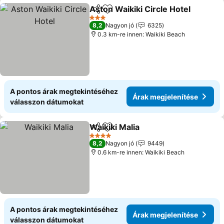
Aston Waikiki Circle Hotel
Megosztás
Hozzáadás a kedvencekhez
3 Kategória
8,2
Nagyon jó
6325
0.3 km-re innen: Waikiki Beach
A pontos árak megtekintéséhez
Árak megjelenítése
válasszon dátumokat
Waikiki Malia
Megosztás
Hozzáadás a kedvencekhez
Árak megjelen
4 Kategória
8,2
Nagyon jó
9449
0.6 km-re innen: Waikiki Beach
A pontos árak megtekintéséhez
Árak megjelenítése
válasszon dátumokat