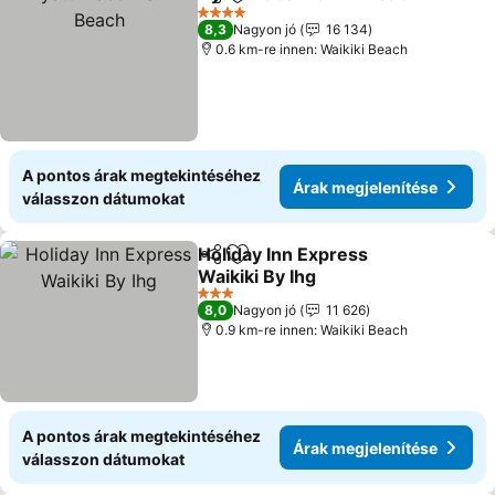
Megosztás
Hozzáadás a kedvencekhez
4 Kategória
8,3
Nagyon jó
16 134
0.6 km-re innen: Waikiki Beach
A pontos árak megtekintéséhez
Árak megjelenítése
válasszon dátumokat
Holiday Inn Express
Megosztás
Hozzáadás a kedvencekhez
Waikiki By Ihg
Árak megjelenítése
3 Kategória
8,0
Nagyon jó
11 626
0.9 km-re innen: Waikiki Beach
A pontos árak megtekintéséhez
Árak megjelenítése
válasszon dátumokat