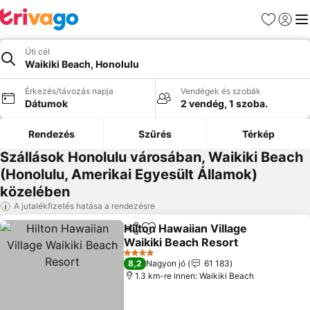
Kedvencek
Bejelen
Me
Úti cél
Waikiki Beach, Honolulu
Érkezés/távozás napja
Vendégek és szobák
Dátumok
2 vendég, 1 szoba.
Rendezés
Szűrés
Térkép
Szállások Honolulu városában, Waikiki Beach
(Honolulu, Amerikai Egyesült Államok)
közelében
A jutalékfizetés hatása a rendezésre
Hilton Hawaiian Village
Megosztás
Hozzáadás a kedvencekhez
Waikiki Beach Resort
Árak megjelenítése
4 Kategória
8,2
Nagyon jó
61 183
1.3 km-re innen: Waikiki Beach