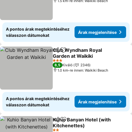
1.5 km-re innen: Waikiki Beach
A pontos árak megtekintéséhez
Árak megjelenítése
válasszon dátumokat
Club Wyndham Royal
Megosztás
Hozzáadás a kedvencekhez
Garden at Waikiki
Árak megjelenítése
3 Kategória
8,5
Kiváló
2346
1.0 km-re innen: Waikiki Beach
A pontos árak megtekintéséhez
Árak megjelenítése
válasszon dátumokat
Kuhio Banyan Hotel (with
Megosztás
Hozzáadás a kedvencekhez
Kitchenettes)
Árak megjelenítése