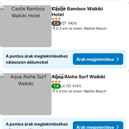
Castle Bamboo Waikiki
Megosztás
Hozzáadás a kedvencekhez
Hotel
Árak megjelenítése
3 Kategória
7,3
1905
0.3 km-re innen: Waikiki Beach
A pontos árak megtekintéséhez
Árak megjelenítése
válasszon dátumokat
Aqua Aloha Surf Waikiki
Megosztás
Hozzáadás a kedvencekhez
Ár
3 Kategória
7,6
Jó
6191
0.5 km-re innen: Waikiki Beach
A pontos árak megtekintéséhez
Árak megjelenítése