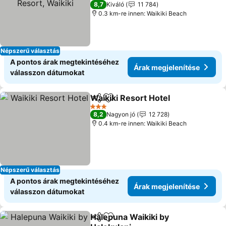
5 Kategória
8,7
Kiváló
11 784
0.3 km-re innen: Waikiki Beach
Népszerű választás
A pontos árak megtekintéséhez
Árak megjelenítése
válasszon dátumokat
Waikiki Resort Hotel
Megosztás
Hozzáadás a kedvencekhez
Árak 
3 Kategória
8,2
Nagyon jó
12 728
0.4 km-re innen: Waikiki Beach
Népszerű választás
A pontos árak megtekintéséhez
Árak megjelenítése
válasszon dátumokat
Halepuna Waikiki by
Megosztás
Hozzáadás a kedvencekhez