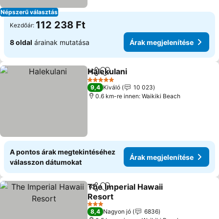
Népszerű választás
112 238 Ft
Kezdőár:
8 oldal
árainak mutatása
Árak megjelenítése
Halekulani
Megosztás
Hozzáadás a kedvencekhez
Árak megjelenít
5 Kategória
9,4
Kiváló
10 023
0.6 km-re innen: Waikiki Beach
A pontos árak megtekintéséhez
Árak megjelenítése
válasszon dátumokat
The Imperial Hawaii
Megosztás
Hozzáadás a kedvencekhez
Resort
Árak megjelenítése
3 Kategória
8,4
Nagyon jó
6836