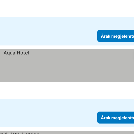
Árak megjelenít
Árak megjelenít