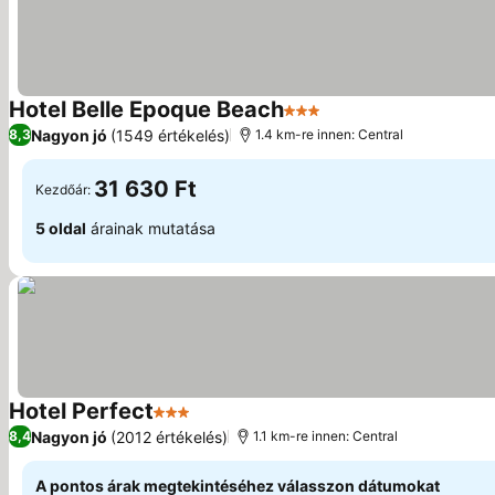
Hotel Belle Epoque Beach
3 Kategória
Nagyon jó
(1549 értékelés)
8,3
1.4 km-re innen: Central
31 630 Ft
Kezdőár:
5 oldal
árainak mutatása
Hotel Perfect
3 Kategória
Nagyon jó
(2012 értékelés)
8,4
1.1 km-re innen: Central
A pontos árak megtekintéséhez válasszon dátumokat