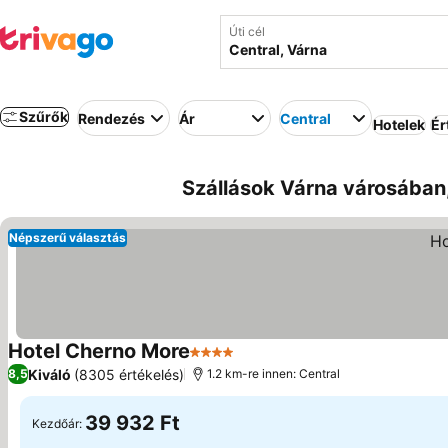
Úti cél
Szűrők
Rendezés
Ár
Central
Hotelek
Ér
Szállások Várna városában,
Népszerű választás
Hotel Cherno More
4 Kategória
Kiváló
(8305 értékelés)
8,5
1.2 km-re innen: Central
39 932 Ft
Kezdőár: