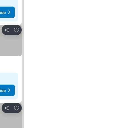
ése
Hozzáadás a kedvencekhez
Megosztás
ése
Hozzáadás a kedvencekhez
Megosztás