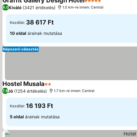
Graffit Gallery Design Hotel
5 Kategória
Kiváló
(3421 értékelés)
9,0
1.0 km-re innen: Central
38 617 Ft
Kezdőár:
10 oldal
árainak mutatása
Népszerű választás
Hostel Musala
2 Kategória
Jó
(1254 értékelés)
7,8
1.7 km-re innen: Central
16 193 Ft
Kezdőár:
5 oldal
árainak mutatása