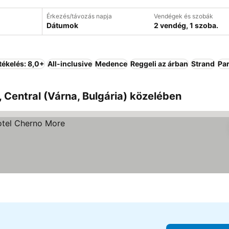
Érkezés/távozás napja
Vendégek és szobák
Dátumok
2 vendég, 1 szoba.
tékelés: 8,0+
All-inclusive
Medence
Reggeli az árban
Strand
Pa
 Central (Várna, Bulgária) közelében