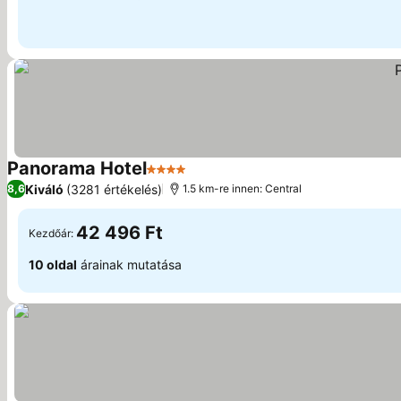
Panorama Hotel
4 Kategória
Kiváló
(3281 értékelés)
8,6
1.5 km-re innen: Central
42 496 Ft
Kezdőár:
10 oldal
árainak mutatása