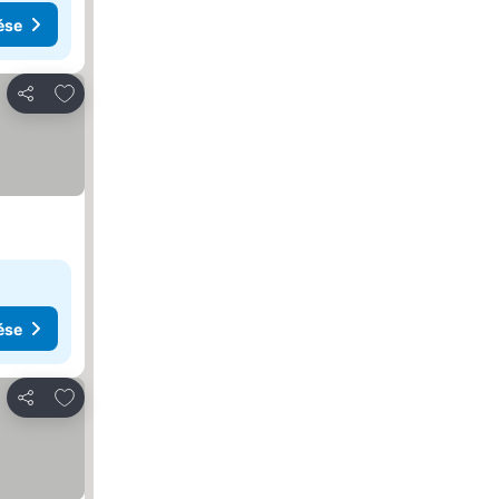
ése
Hozzáadás a kedvencekhez
Megosztás
ése
Hozzáadás a kedvencekhez
Megosztás