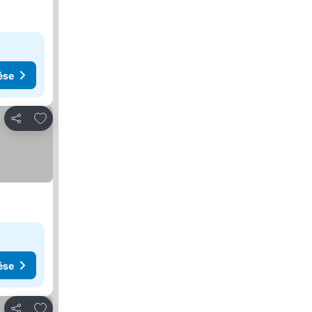
ése
Hozzáadás a kedvencekhez
Megosztás
ése
Hozzáadás a kedvencekhez