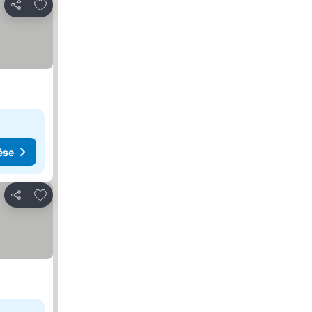
Hozzáadás a kedvencekhez
Megosztás
ése
Hozzáadás a kedvencekhez
Megosztás