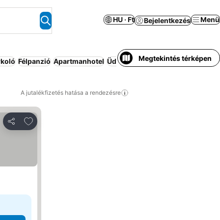
HU · Ft
Menü
Bejelentkezés
Megtekintés térképen
rkoló
Félpanzió
Apartmanhotel
Üdülő
Wifi
A jutalékfizetés hatása a rendezésre
Hozzáadás a kedvencekhez
Megosztás