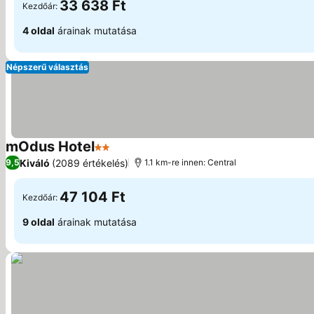
33 638 Ft
Kezdőár:
4 oldal
árainak mutatása
Népszerű választás
mOdus Hotel
2 Kategória
Kiváló
(2089 értékelés)
9,5
1.1 km-re innen: Central
47 104 Ft
Kezdőár:
9 oldal
árainak mutatása