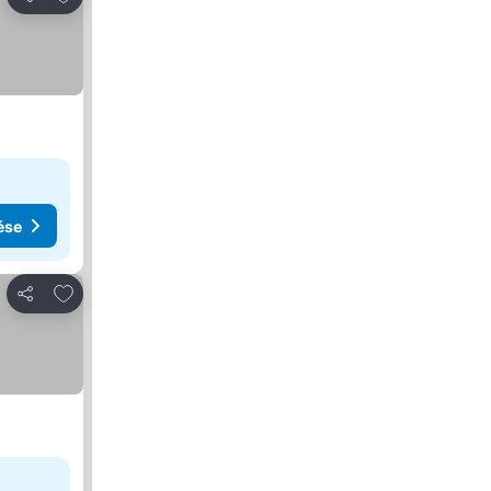
Megosztás
ése
Hozzáadás a kedvencekhez
Megosztás