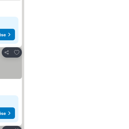
ése
Hozzáadás a kedvencekhez
Megosztás
ése