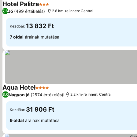
Hotel Palitra
3 Kategória
Jó
(499 értékelés)
7,6
2.8 km-re innen: Central
13 832 Ft
Kezdőár:
7 oldal
árainak mutatása
Aqua Hotel
4 Kategória
Nagyon jó
(2574 értékelés)
8,0
2.2 km-re innen: Central
31 906 Ft
Kezdőár:
9 oldal
árainak mutatása