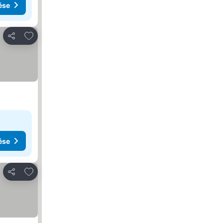
ése
Hozzáadás a kedvencekhez
Megosztás
ése
Hozzáadás a kedvencekhez
Megosztás