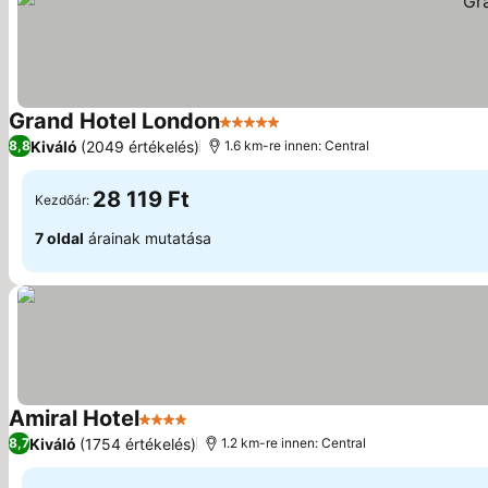
Grand Hotel London
5 Kategória
Kiváló
(2049 értékelés)
8,8
1.6 km-re innen: Central
28 119 Ft
Kezdőár:
7 oldal
árainak mutatása
Amiral Hotel
4 Kategória
Kiváló
(1754 értékelés)
8,7
1.2 km-re innen: Central